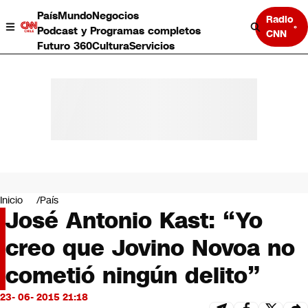
País
Mundo
Negocios
Radio
Podcast y Programas completos
CNN
Futuro 360
Cultura
Servicios
País
Mundo
Negocios
Inicio
País
José Antonio Kast: “Yo
Deportes
Programas completos
creo que Jovino Novoa no
Cultura
Servicios
cometió ningún delito”
Bits
CNN Data
23- 06- 2015 21:18
CNN tiempo