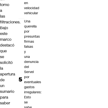
en
torno
velocidad
a
vehicular
las
Una
filtraciones.
querella
Bajo
por
este
presuntas
marco
firmas
destacó
falsas
que
y
se
una
denuncia
solicitó
del
la
Servel
apertura
por
de
eventuales
un
gastos
sumario
irregulares:
para
Esto
se
saber
sabe