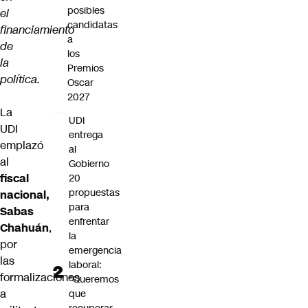
posibles
el
candidatas
financiamiento
a
de
los
la
Premios
política.
Oscar
2027
La
UDI
UDI
entrega
emplazó
al
al
Gobierno
fiscal
20
propuestas
nacional,
para
Sabas
enfrentar
Chahuán
,
la
por
emergencia
las
laboral:
formalizaciones
“Queremos
a
que