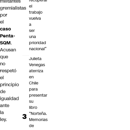
recuperar
militantes
el
gremialistas
trabajo
por
vuelva
el
a
caso
ser
Penta-
una
SQM
.
prioridad
nacional”
Acusan
que
Julieta
no
Venegas
respetó
aterriza
en
el
Chile
principio
para
de
presentar
igualdad
su
ante
libro
la
“Norteña.
ley.
Memorias
de