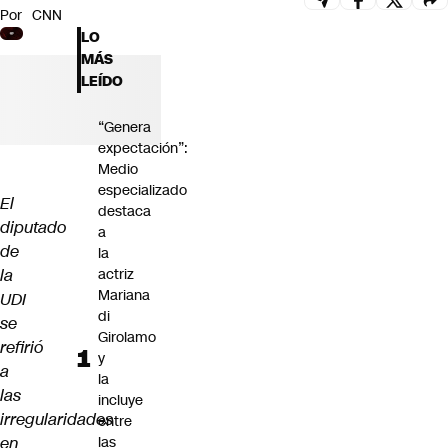
Por
CNN
Futuro 360
LO
Opinión
MÁS
LEÍDO
“Genera
expectación”:
Medio
especializado
El
destaca
diputado
a
de
la
la
actriz
Mariana
UDI
di
se
Girolamo
refirió
y
a
la
las
incluye
irregularidades
entre
en
las