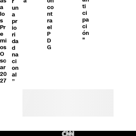
as
a
ón
r
ti
a
co
un
ci
lo
nt
a
pa
s
ra
pr
ci
Pr
el
io
ón
e
P
ri
"
mi
D
da
os
G
d
O
na
sc
ci
ar
on
20
al
27
”