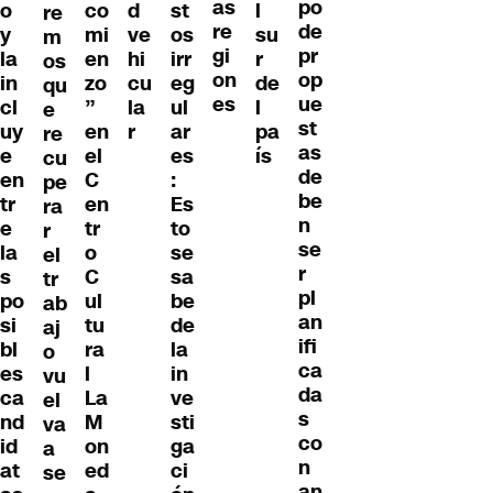
as
po
o
co
d
st
l
re
re
de
y
mi
ve
os
su
m
gi
pr
la
en
hi
irr
r
os
on
op
in
zo
cu
eg
de
qu
es
ue
cl
”
la
ul
l
e
st
uy
en
r
ar
pa
re
as
e
el
es
ís
cu
de
en
C
:
pe
be
tr
en
Es
ra
n
e
tr
to
r
se
la
o
se
el
r
s
C
sa
tr
pl
po
ul
be
ab
an
si
tu
de
aj
ifi
bl
ra
la
o
ca
es
l
in
vu
da
ca
La
ve
el
s
nd
M
sti
va
co
id
on
ga
a
n
at
ed
ci
se
an