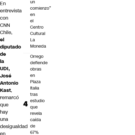
un
En
comienzo”
entrevista
en
con
el
CNN
Centro
Chile,
Cultural
el
La
Moneda
diputado
de
Orrego
la
defiende
UDI,
obras
José
en
Plaza
Antonio
Italia
Kast
,
tras
remarcó
estudio
que
que
hay
revela
una
caída
desigualdad
de
67%
en