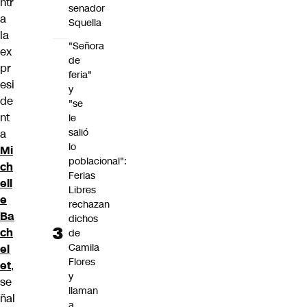
ntr
senador
a
Squella
la
"Señora
ex
de
pr
feria"
esi
y
de
"se
nt
le
salió
a
lo
Mi
poblacional":
ch
Ferias
ell
Libres
e
rechazan
Ba
dichos
ch
de
Camila
el
Flores
et
,
y
se
llaman
ñal
a