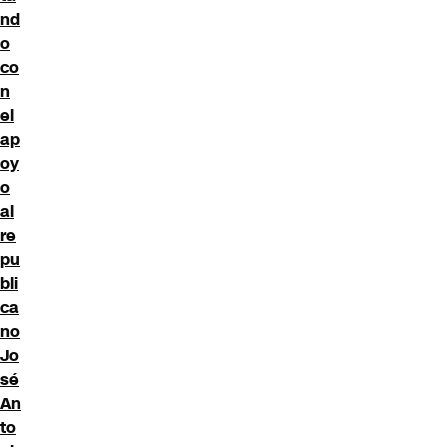
nd
o
co
n
el
ap
oy
o
al
re
pu
bli
ca
no
Jo
sé
An
to