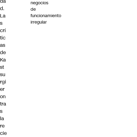
da
negocios
d.
de
La
funcionamiento
irregular
s
crí
tic
as
de
Ka
st
su
rgi
er
on
tra
s
la
re
cie