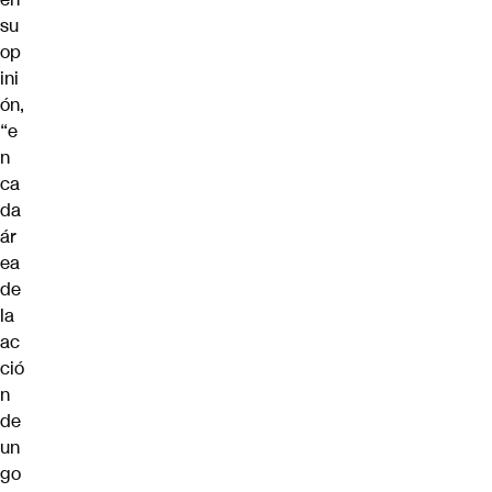
su
op
ini
ón,
“e
n
ca
da
ár
ea
de
la
ac
ció
n
de
un
go