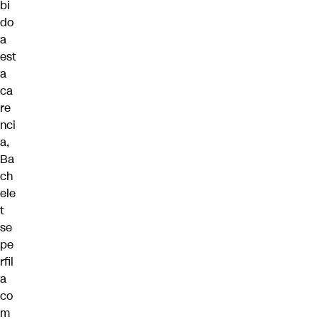
bi
do
a
est
a
ca
re
nci
a,
Ba
ch
ele
t
se
pe
rfil
a
co
m