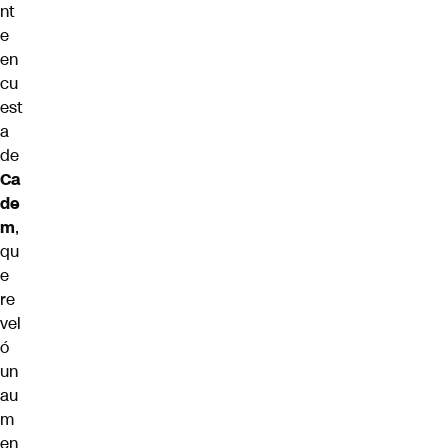
nt
e
en
cu
est
a
de
Ca
de
m
,
qu
e
re
vel
ó
un
au
m
en