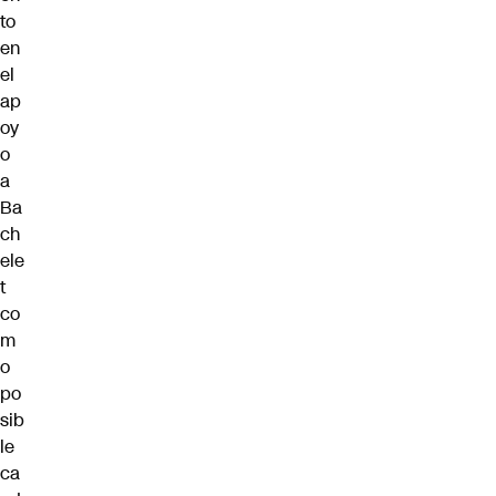
to
en
el
ap
oy
o
a
Ba
ch
ele
t
co
m
o
po
sib
le
ca