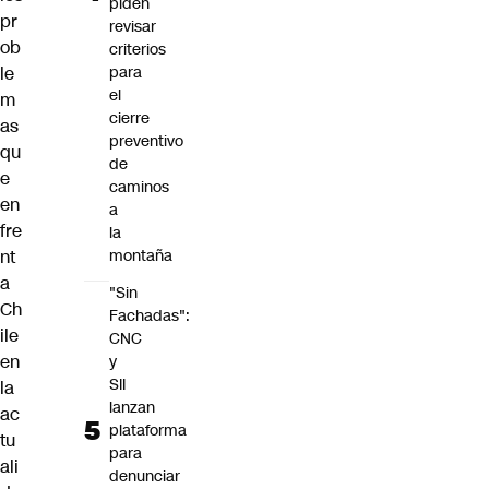
piden
pr
revisar
ob
criterios
le
para
el
m
cierre
as
preventivo
qu
de
e
caminos
en
a
fre
la
nt
montaña
a
"Sin
Ch
Fachadas":
ile
CNC
en
y
SII
la
lanzan
ac
plataforma
tu
para
ali
denunciar