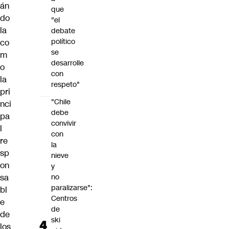
án
que
do
"el
la
debate
político
co
se
m
desarrolle
o
con
la
respeto"
pri
"Chile
nci
debe
pa
convivir
l
con
re
la
sp
nieve
on
y
sa
no
paralizarse":
bl
Centros
e
de
de
ski
los