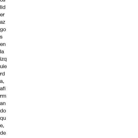
lid
er
az
go
s
en
la
izq
uie
rd
a,
afi
rm
an
do
qu
e,
de