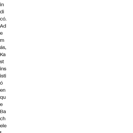
in
di
có.
Ad
e
m
ás,
Ka
st
ins
isti
ó
en
qu
e
Ba
ch
ele
t