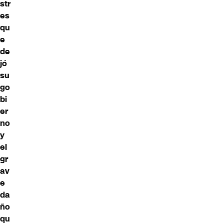
str
es
qu
e
de
jó
su
go
bi
er
no
y
el
gr
av
e
da
ño
qu