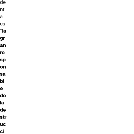
de
nt
a
es
“
la
gr
an
re
sp
on
sa
bl
e
de
la
de
str
uc
ci