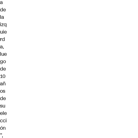
a
de
la
izq
uie
rd
a,
lue
go
de
10
añ
os
de
su
ele
cci
ón
”,