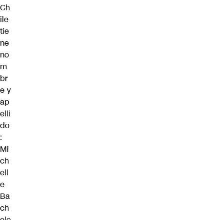
Ch
ile
tie
ne
no
m
br
e y
ap
elli
do
:
Mi
ch
ell
e
Ba
ch
ele