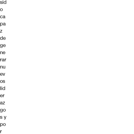
sid
o
ca
pa
z
de
ge
ne
rar
nu
ev
os
lid
er
az
go
s y
po
r