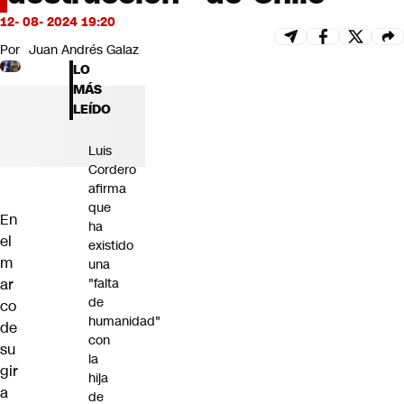
Futuro 360
12- 08- 2024 19:20
Opinión
Por
Juan Andrés Galaz
LO
MÁS
LEÍDO
Luis
Cordero
afirma
que
En
ha
el
existido
m
una
ar
"falta
de
co
humanidad"
de
con
su
la
gir
hija
a
de