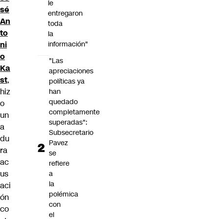
le
sé
entregaron
An
toda
to
la
ni
información"
o
"Las
Ka
apreciaciones
st
,
políticas ya
hiz
han
quedado
o
completamente
un
superadas":
a
Subsecretario
du
Pavez
ra
se
ac
refiere
us
a
la
aci
polémica
ón
con
co
el