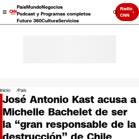
País
Mundo
Negocios
Radio
Podcast y Programas completos
CNN
Futuro 360
Cultura
Servicios
País
Mundo
Negocios
Inicio
País
José Antonio Kast acusa a
Deportes
Programas completos
Michelle Bachelet de ser
Cultura
Servicios
la “gran responsable de la
Bits
CNN Data
destrucción” de Chile
CNN tiempo