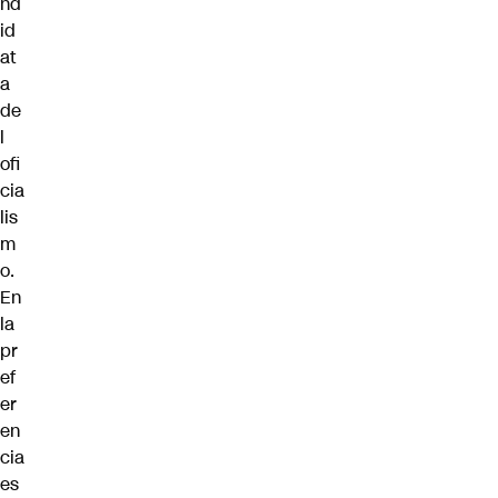
nd
id
at
a
de
l
ofi
cia
lis
m
o.
En
la
pr
ef
er
en
cia
es