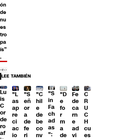
ón
de
nu
es
tro
pa
ís”
.
LEE TAMBIÉN
Lu
"S
"L
"S
"C
"D
Fe
C
is
in
as
eñ
hil
e
de
R
C
Fa
ap
or
e
fo
ca
U
or
ch
re
a
de
r
rn
C
de
ad
ci
de
be
m
e
H
ro
as
ac
fe
co
a
ad
cu
af
":
io
ri
nv
de
vi
es