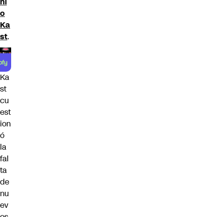
ni
o
Ka
st
.
Ka
st
cu
est
ion
ó
la
fal
ta
de
nu
ev
os