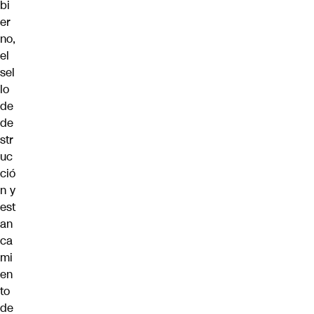
bi
er
no,
el
sel
lo
de
de
str
uc
ció
n y
est
an
ca
mi
en
to
de