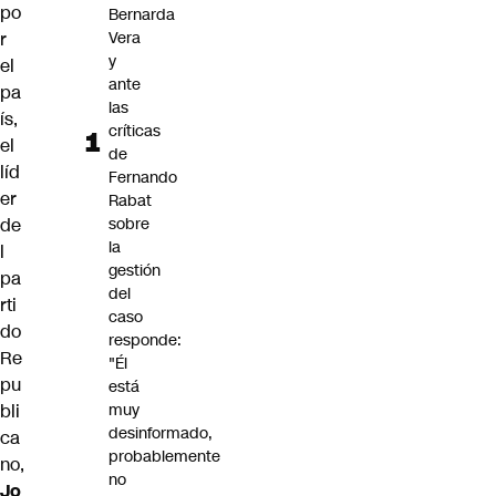
po
Bernarda
r
Vera
y
el
ante
pa
las
ís,
críticas
el
de
líd
Fernando
er
Rabat
de
sobre
la
l
gestión
pa
del
rti
caso
do
responde:
Re
"Él
pu
está
bli
muy
desinformado,
ca
probablemente
no,
no
Jo