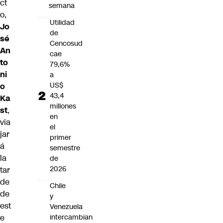
ct
semana
o,
Utilidad
Jo
de
sé
Cencosud
An
cae
to
79,6%
ni
a
US$
o
43,4
Ka
millones
st
,
en
via
el
jar
primer
á
semestre
la
de
2026
tar
de
Chile
de
y
est
Venezuela
intercambian
e