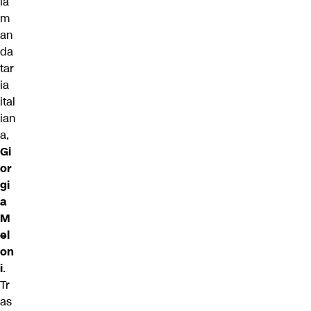
la
m
an
da
tar
ia
ital
ian
a,
Gi
or
gi
a
M
el
on
i
.
Tr
as