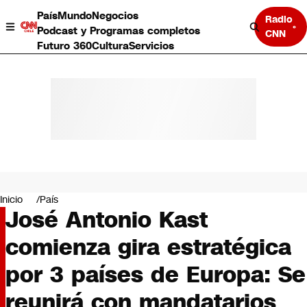
País
Mundo
Negocios
Radio
Podcast y Programas completos
CNN
Futuro 360
Cultura
Servicios
País
Mundo
Negocios
Inicio
País
José Antonio Kast
Deportes
Programas completos
comienza gira estratégica
Cultura
Servicios
por 3 países de Europa: Se
Bits
CNN Data
reunirá con mandatarios
CNN tiempo