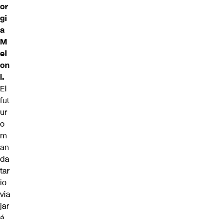
or
gi
a
M
el
on
i.
El
fut
ur
o
m
an
da
tar
io
via
jar
á