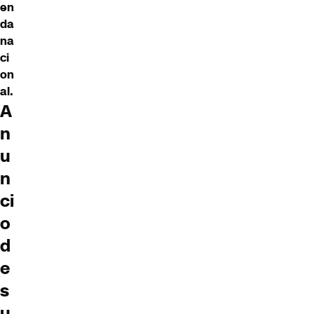
en
da
na
ci
on
al.
A
n
u
n
ci
o
d
e
s
u