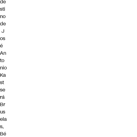
de
sti
no
de
J
os
é
An
to
nio
Ka
st
se
rá
Br
us
ela
s,
Bé