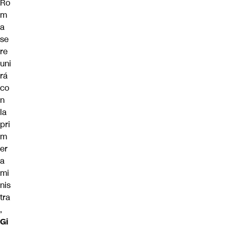
Ro
m
a
se
re
uni
rá
co
n
la
pri
m
er
a
mi
nis
tra
,
Gi