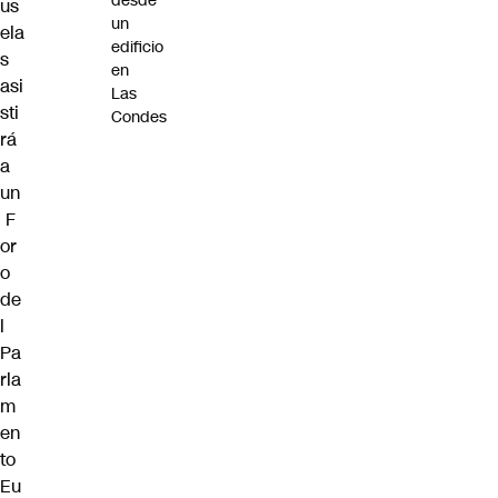
desde
us
un
ela
edificio
s
en
asi
Las
sti
Condes
rá
a
un
F
or
o
de
l
Pa
rla
m
en
to
Eu