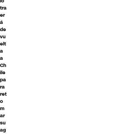
lo
tra
er
á
de
vu
elt
a
a
Ch
ile
pa
ra
ret
o
m
ar
su
ag