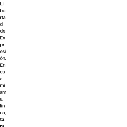
Li
be
rta
d
de
Ex
pr
esi
ón.
En
es
a
mi
sm
a
lín
ea,
ta
m