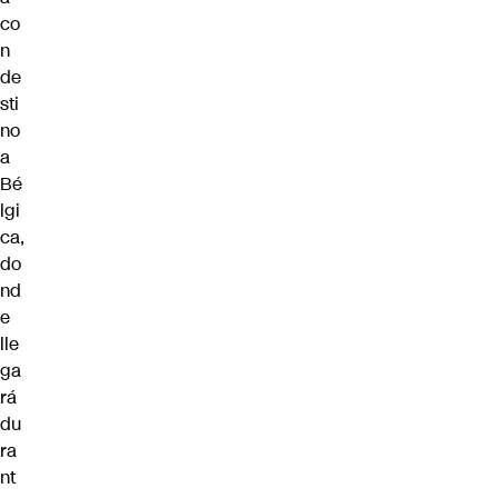
co
n
de
sti
no
a
Bé
lgi
ca,
do
nd
e
lle
ga
rá
du
ra
nt