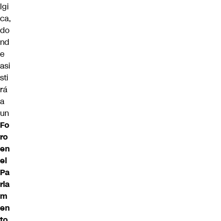
lgi
ca,
do
nd
e
asi
sti
rá
a
un
Fo
ro
en
el
Pa
rla
m
en
to