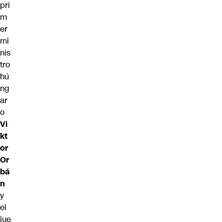
pri
m
er
mi
nis
tro
hú
ng
ar
o
Vi
kt
or
Or
bá
n
y
el
jue