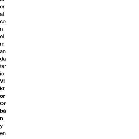
er
al
co
n
el
m
an
da
tar
io
Vi
kt
or
Or
bá
n
y
en