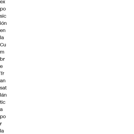
ex
po
sic
ión
en
la
Cu
m
br
e
Tr
an
sat
lán
tic
a
po
r
la