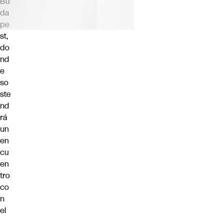
Bu
da
pe
st,
do
nd
e
so
ste
nd
rá
un
en
cu
en
tro
co
n
el