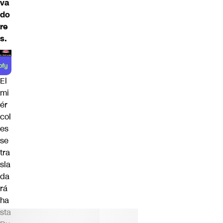
va
do
re
s.
El
mi
ér
col
es
se
tra
sla
da
rá
ha
sta