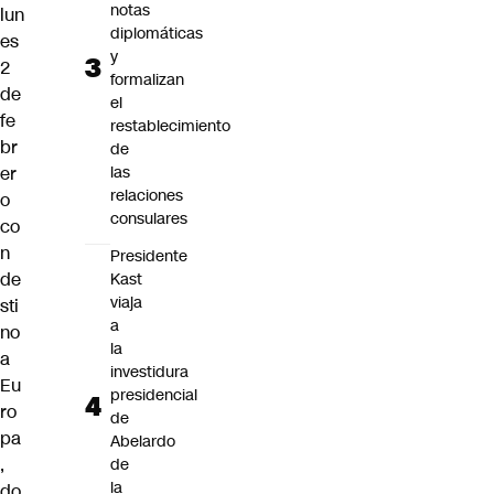
notas
lun
diplomáticas
es
y
2
formalizan
de
el
fe
restablecimiento
br
de
las
er
relaciones
o
consulares
co
n
Presidente
de
Kast
viaja
sti
a
no
la
a
investidura
Eu
presidencial
ro
de
pa
Abelardo
,
de
la
do