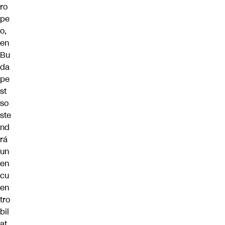
ro
pe
o,
en
Bu
da
pe
st
so
ste
nd
rá
un
en
cu
en
tro
bil
at