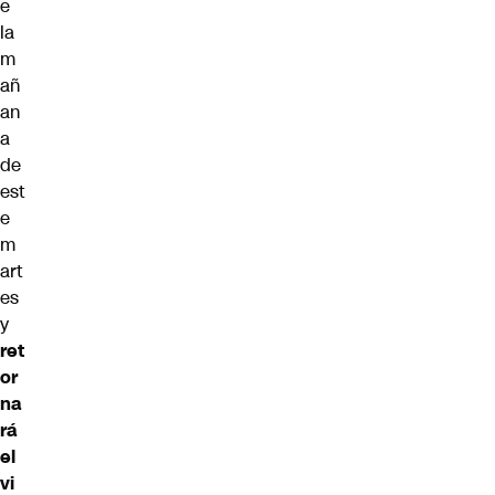
e
la
m
añ
an
a
de
est
e
m
art
es
y
ret
or
na
rá
el
vi