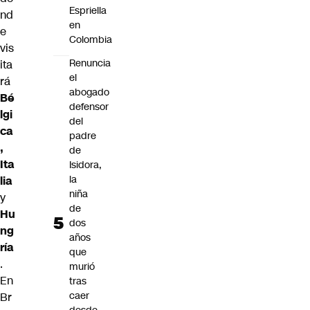
Espriella
nd
en
e
Colombia
vis
Renuncia
ita
el
rá
abogado
Bé
defensor
lgi
del
ca
padre
,
de
Ita
Isidora,
la
lia
niña
y
de
Hu
dos
ng
años
ría
que
.
murió
En
tras
caer
Br