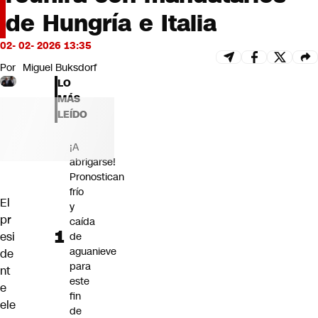
Futuro 360
de Hungría e Italia
Opinión
02- 02- 2026 13:35
Por
Miguel Buksdorf
LO
MÁS
LEÍDO
¡A
abrigarse!
Pronostican
frío
El
y
pr
caída
esi
de
aguanieve
de
para
nt
este
e
fin
ele
de