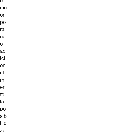
e
inc
or
po
ra
nd
o
ad
ici
on
al
m
en
te
la
po
sib
ilid
ad