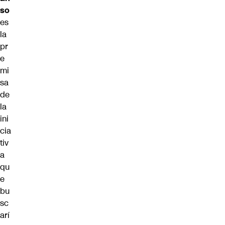
so
es
la
pr
e
mi
sa
de
la
ini
cia
tiv
a
qu
e
bu
sc
arí