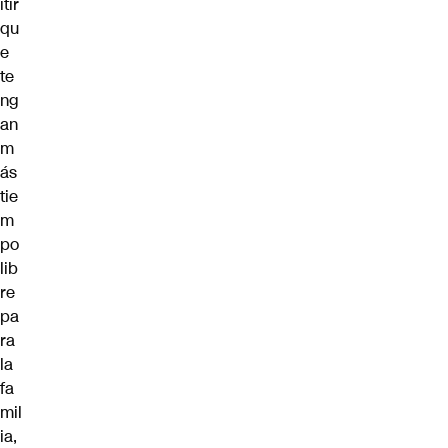
itir
qu
e
te
ng
an
m
ás
tie
m
po
lib
re
pa
ra
la
fa
mil
ia,