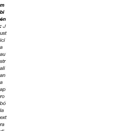
m
bi
én
:
J
ust
ici
a
au
str
ali
an
a
ap
ro
bó
la
ext
ra