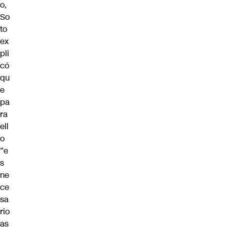
o,
So
to
ex
pli
có
qu
e
pa
ra
ell
o
“e
s
ne
ce
sa
rio
as