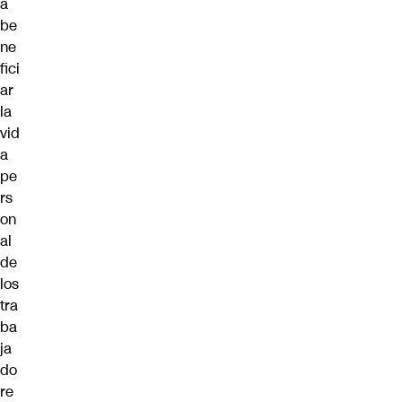
a
be
ne
fici
ar
la
vid
a
pe
rs
on
al
de
los
tra
ba
ja
do
re