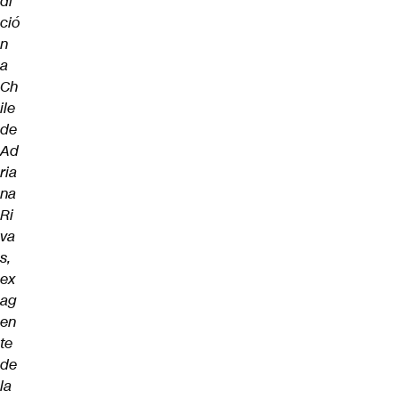
di
ció
n
a
Ch
ile
de
Ad
ria
na
Ri
va
s,
ex
ag
en
te
de
la