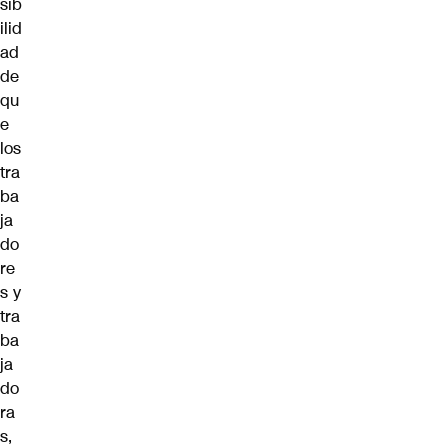
sib
ilid
ad
de
qu
e
los
tra
ba
ja
do
re
s y
tra
ba
ja
do
ra
s,