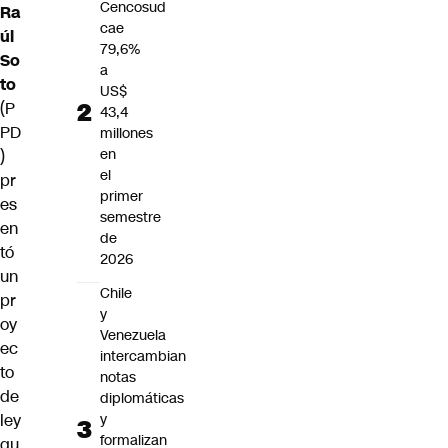
Cencosud
Ra
cae
úl
79,6%
So
a
to
US$
(P
43,4
PD
millones
en
)
el
pr
primer
es
semestre
en
de
tó
2026
un
Chile
pr
y
oy
Venezuela
ec
intercambian
to
notas
de
diplomáticas
ley
y
formalizan
qu