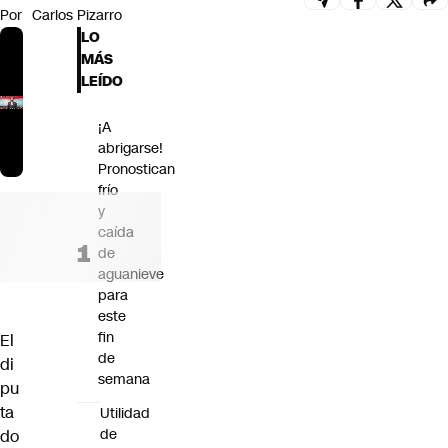
Por
Carlos Pizarro
Futuro 360
LO
Opinión
MÁS
LEÍDO
¡A
abrigarse!
Pronostican
frío
y
caída
de
aguanieve
para
este
fin
El
de
di
semana
pu
ta
Utilidad
de
do