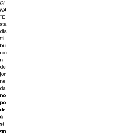
DI
NA
“E
sta
dis
tri
bu
ció
n
de
jor
na
da
no
po
dr
á
si
gn