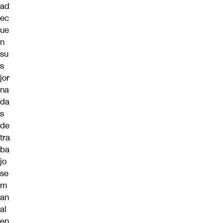
ad
ec
ue
n
su
s
jor
na
da
s
de
tra
ba
jo
se
m
an
al
en