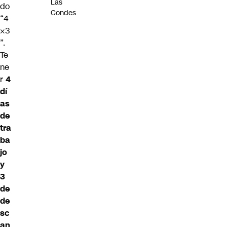
Las
do
Condes
“4
×3
”.
Te
ne
r
4
dí
as
de
tra
ba
jo
y
3
de
de
sc
an