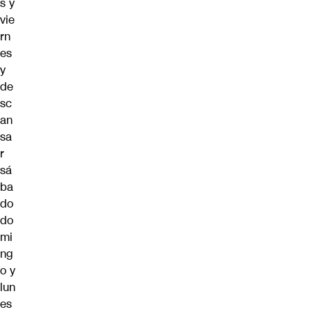
s y
vie
rn
es
y
de
sc
an
sa
r
sá
ba
do
do
mi
ng
o y
lun
es