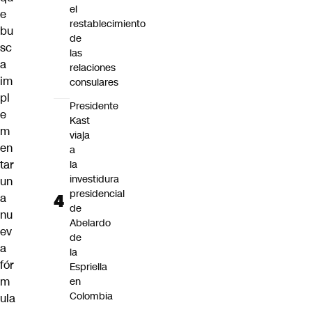
el
e
restablecimiento
bu
de
sc
las
a
relaciones
im
consulares
pl
Presidente
e
Kast
m
viaja
en
a
tar
la
investidura
un
presidencial
a
de
nu
Abelardo
ev
de
a
la
fór
Espriella
m
en
Colombia
ula