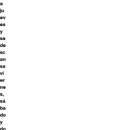
a
ju
ev
es
y
se
de
sc
an
sa
vi
er
ne
s,
sá
ba
do
y
do