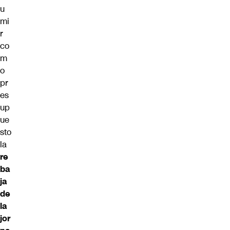
u
mi
r
co
m
o
pr
es
up
ue
sto
la
re
ba
ja
de
la
jor