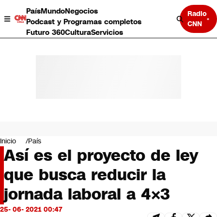
País
Mundo
Negocios
Radio
Podcast y Programas completos
CNN
Futuro 360
Cultura
Servicios
País
Mundo
Negocios
Inicio
País
Así es el proyecto de ley
Deportes
Programas completos
que busca reducir la
Cultura
Servicios
jornada laboral a 4×3
Bits
CNN Data
25- 06- 2021 00:47
CNN tiempo