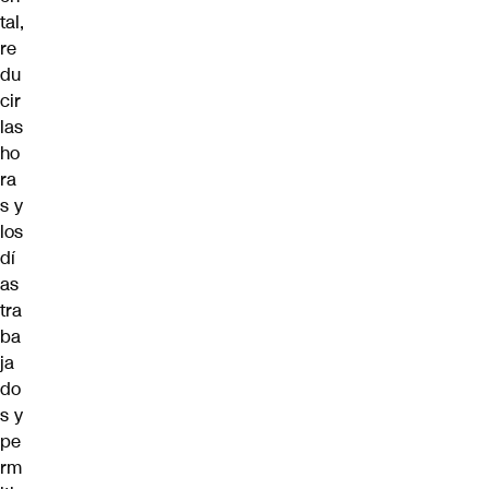
tal,
re
du
cir
las
ho
ra
s y
los
dí
as
tra
ba
ja
do
s y
pe
rm