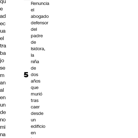
qu
Renuncia
e
el
ad
abogado
defensor
ec
del
ua
padre
el
de
tra
Isidora,
ba
la
jo
niña
se
de
dos
m
años
an
que
al
murió
en
tras
un
caer
de
desde
no
un
edificio
mi
en
na