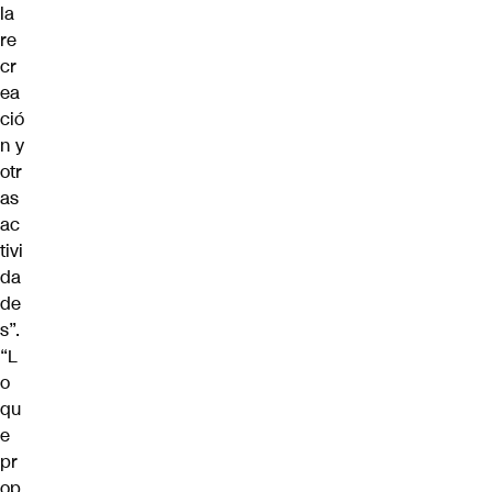
la
re
cr
ea
ció
n y
otr
as
ac
tivi
da
de
s”.
“L
o
qu
e
pr
op