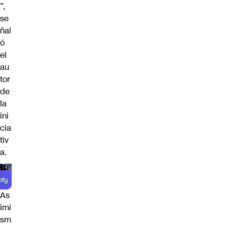
”,
se
ñal
ó
el
au
tor
de
la
ini
cia
tiv
a.
As
imi
sm