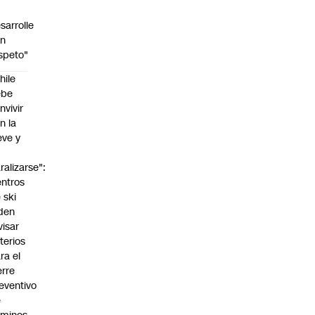
sarrolle
on
speto"
hile
ebe
nvivir
n la
eve y
o
ralizarse":
ntros
 ski
den
visar
iterios
ra el
erre
eventivo
e