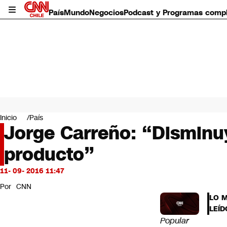
País
Mundo
Negocios
Podcast y Programas comp
País
Mundo
Inicio
País
Negocios
Jorge Carreño: “Disminuy
Deportes
producto”
Programas completos
Cultura
Servicios
11- 09- 2016 11:47
Bits
Por
CNN
CNN Data
LO 
CNN tiempo
LEÍD
Futuro 360
Popular
Opinión