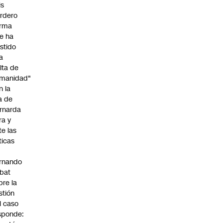
is
rdero
irma
e ha
istido
a
alta de
manidad"
n la
ja de
rnarda
ra y
te las
íticas
rnando
bat
bre la
stión
l caso
sponde: