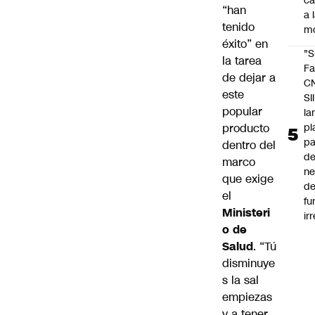
c
“han
a 
tenido
m
éxito” en
"S
la tarea
Fa
de dejar a
C
este
SII
popular
la
pl
producto
pa
dentro del
de
marco
ne
que exige
d
el
fu
Ministeri
ir
o de
Salud
. “Tú
disminuye
s la sal
empiezas
y a tener