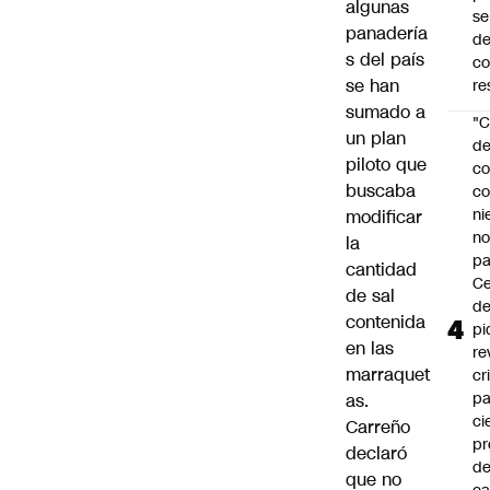
algunas
se
panadería
de
s del país
c
se han
re
sumado a
"C
un plan
d
piloto que
co
buscaba
co
ni
modificar
n
la
pa
cantidad
Ce
de sal
de
contenida
pi
en las
re
marraquet
cr
pa
as.
ci
Carreño
pr
declaró
d
que no