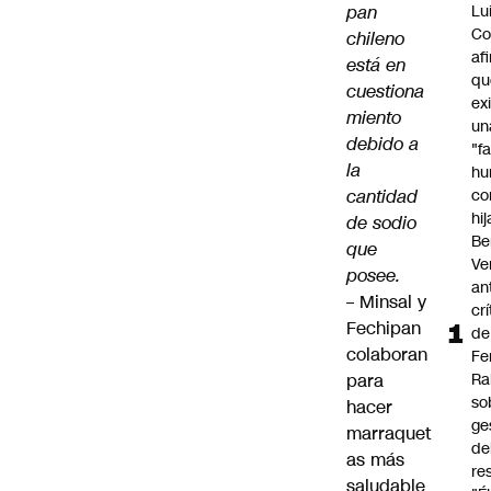
pan
Lu
Co
chileno
af
está en
qu
cuestiona
ex
miento
un
debido a
"f
la
hu
cantidad
co
hi
de sodio
Be
que
Ve
posee.
an
–
Minsal y
cr
Fechipan
de
colaboran
Fe
para
Ra
so
hacer
ge
marraquet
de
as más
re
saludable