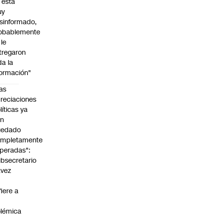
l está
uy
sinformado,
obablemente
 le
tregaron
da la
formación"
as
reciaciones
líticas ya
an
uedado
ompletamente
peradas":
bsecretario
avez
fiere a
lémica