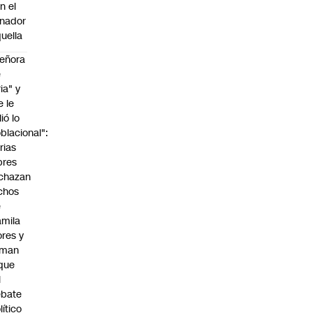
n el
nador
uella
eñora
e
ria" y
e le
lió lo
blacional":
rias
bres
chazan
chos
e
mila
ores y
aman
que
l
ebate
lítico