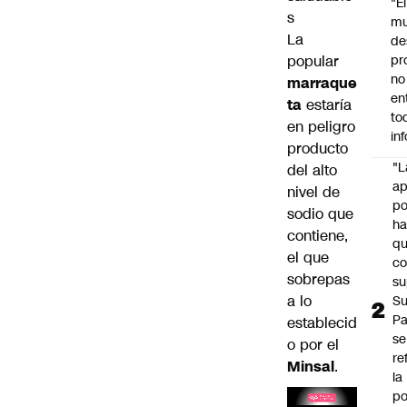
"É
s
m
La
de
popular
pr
no
marraque
en
ta
estaría
to
en peligro
in
producto
"L
del alto
ap
nivel de
po
sodio que
h
contiene,
q
el que
c
sobrepas
su
a lo
Su
P
establecid
se
o por el
re
Minsal
.
la
po