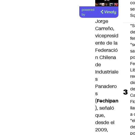
co
Lea el
se
powered
artículo
Sq
by
Jorge
"S
Carreño,
d
vicepresid
fe
ente de la
"s
Federació
sa
n Chilena
po
Fe
de
Li
Industriale
re
s
di
Panadero
d
s
Ca
(
Fechipan
Fl
), señaló
ll
a 
que,
"e
desde el
d
2009,
po