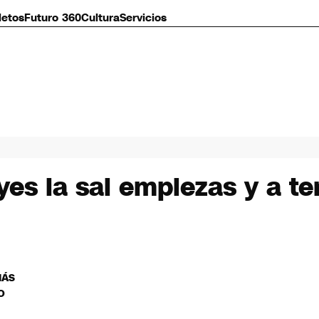
letos
Futuro 360
Cultura
Servicios
es la sal empiezas y a t
MÁS
O