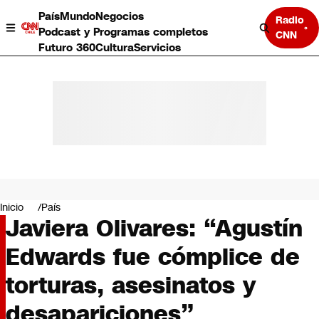
País
Mundo
Negocios
Radio
Podcast y Programas completos
CNN
Futuro 360
Cultura
Servicios
País
Mundo
Negocios
Inicio
País
Javiera Olivares: “Agustín
Deportes
Programas completos
Edwards fue cómplice de
Cultura
Servicios
torturas, asesinatos y
Bits
CNN Data
desapariciones”
CNN tiempo