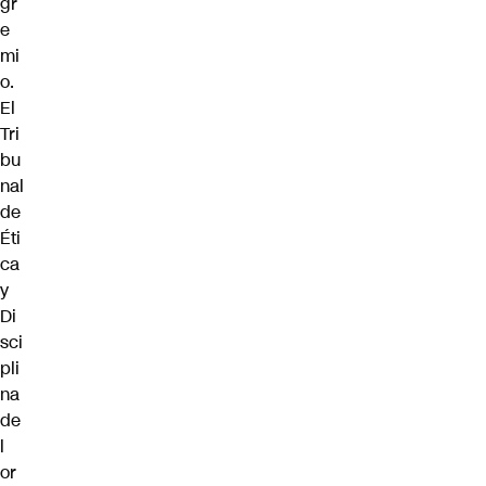
gr
e
mi
o.
El
Tri
bu
nal
de
Éti
ca
y
Di
sci
pli
na
de
l
or