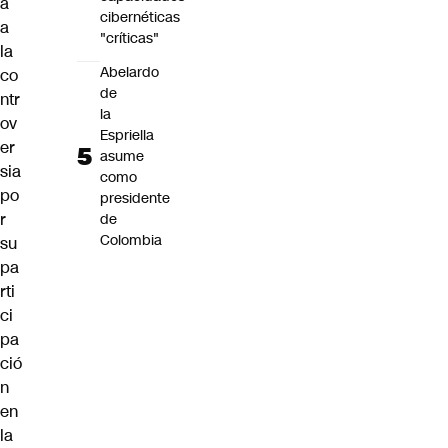
a
cibernéticas
a
"críticas"
la
Abelardo
co
de
ntr
la
ov
Espriella
er
asume
sia
como
po
presidente
r
de
Colombia
su
pa
rti
ci
pa
ció
n
en
la