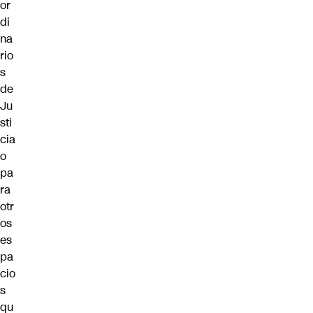
or
di
na
rio
s
de
Ju
sti
cia
o
pa
ra
otr
os
es
pa
cio
s
qu