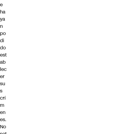
e
ha
ya
n
po
di
do
est
ab
lec
er
su
s
crí
m
en
es.
No
sot