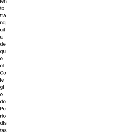
ien
to
tra
nq
uil
a
de
qu
e
el
Co
le
gi
o
de
Pe
rio
dis
tas