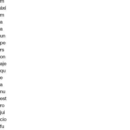
m
áxi
m
a
a
un
pe
rs
on
aje
qu
e
a
nu
est
ro
jui
cio
fu