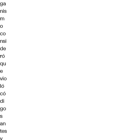
ga
nis
m
o
co
nsi
de
ró
qu
e
vio
ló
có
di
go
s
an
tes
y