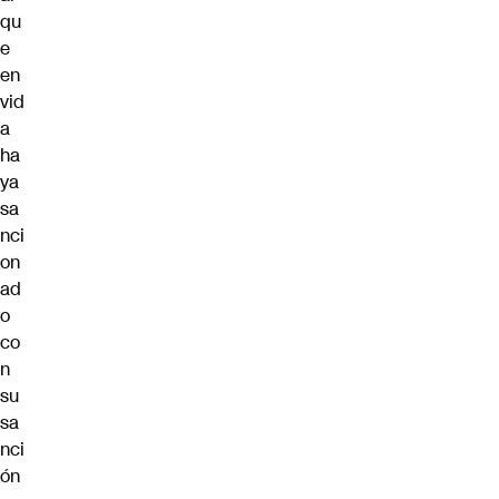
qu
e
en
vid
a
ha
ya
sa
nci
on
ad
o
co
n
su
sa
nci
ón