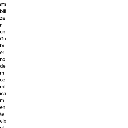
sta
bili
za
r
un
Go
bi
er
no
de
m
oc
rát
ica
m
en
te
ele
ct