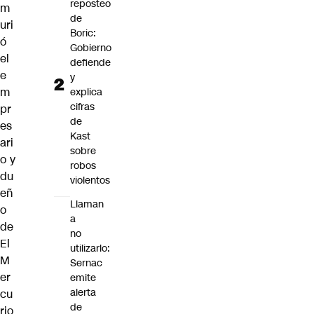
reposteo
m
de
uri
Boric:
ó
Gobierno
el
defiende
e
y
m
explica
cifras
pr
de
es
Kast
ari
sobre
o y
robos
du
violentos
eñ
Llaman
o
a
de
no
El
utilizarlo:
M
Sernac
er
emite
alerta
cu
de
rio