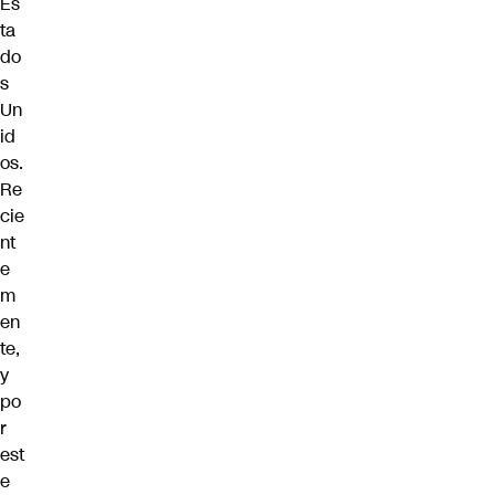
Es
ta
do
s
Un
id
os.
Re
cie
nt
e
m
en
te,
y
po
r
est
e