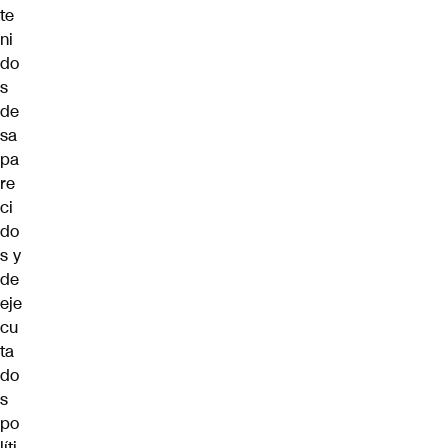
te
ni
do
s
de
sa
pa
re
ci
do
s y
de
eje
cu
ta
do
s
po
líti