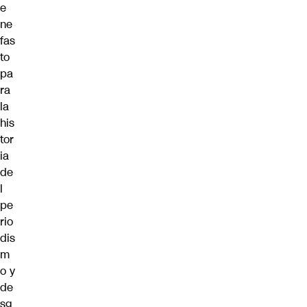
e
ne
fas
to
pa
ra
la
his
tor
ia
de
l
pe
rio
dis
m
o y
de
sg