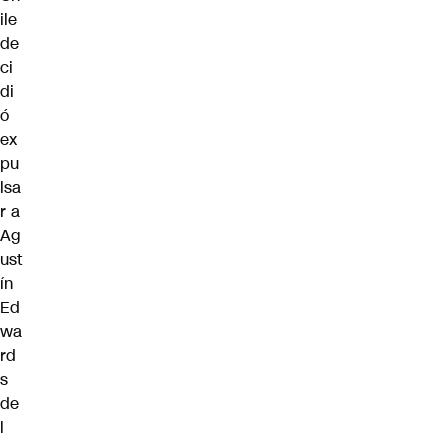
ile
de
ci
di
ó
ex
pu
lsa
r a
Ag
ust
ín
Ed
wa
rd
s
de
l