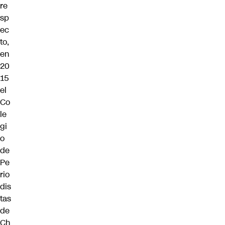
re
sp
ec
to,
en
20
15
el
Co
le
gi
o
de
Pe
rio
dis
tas
de
Ch