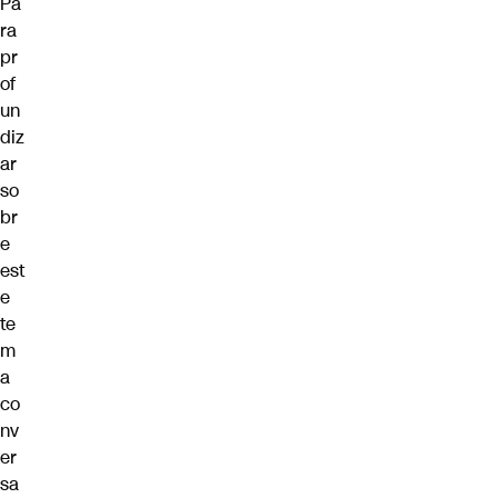
Pa
ra
pr
of
un
diz
ar
so
br
e
est
e
te
m
a
co
nv
er
sa