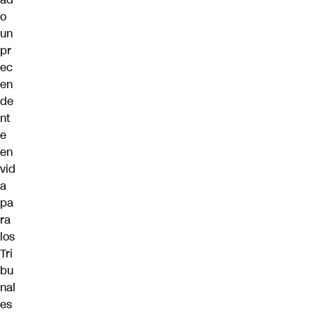
o
un
pr
ec
en
de
nt
e
en
vid
a
pa
ra
los
Tri
bu
nal
es