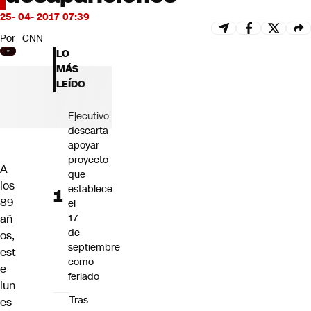
Futuro 360
25- 04- 2017 07:39
Opinión
Por
CNN
LO
MÁS
LEÍDO
Ejecutivo
descarta
apoyar
proyecto
A
que
los
establece
89
el
añ
17
de
os,
septiembre
est
como
e
feriado
lun
Tras
es