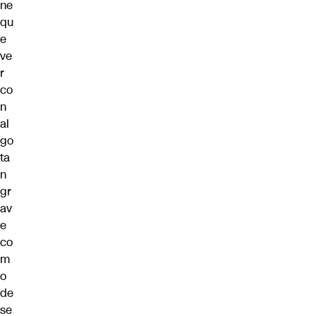
ne
qu
e
ve
r
co
n
al
go
ta
n
gr
av
e
co
m
o
de
se