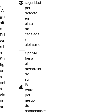
seguridad
,
por
A
defecto
gu
en
stí
cinta
n
de
escalada
Ed
y
wa
alpinismo
rd
s
.
OpenAI
Su
frena
el
fig
desarrollo
ur
de
a
su
est
IA
á
Astra
vin
por
cul
riesgo
de
ad
capacidades