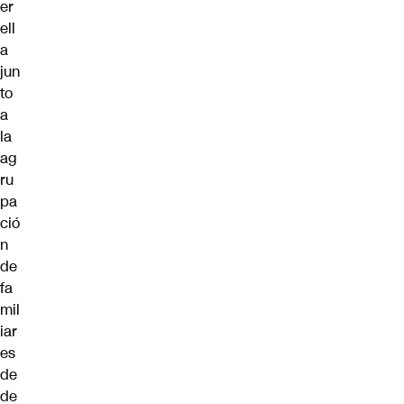
er
ell
a
jun
to
a
la
ag
ru
pa
ció
n
de
fa
mil
iar
es
de
de