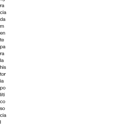
ra
cia
da
m
en
te
pa
ra
la
his
tor
ia
po
líti
co
so
cia
l