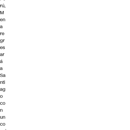
rú,
M
en
a
re
gr
es
ar
á
a
Sa
nti
ag
o
co
n
un
co