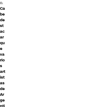
o.
Ca
be
de
st
ac
ar
qu
e
va
rio
s
art
ist
as
de
Ar
ge
nti