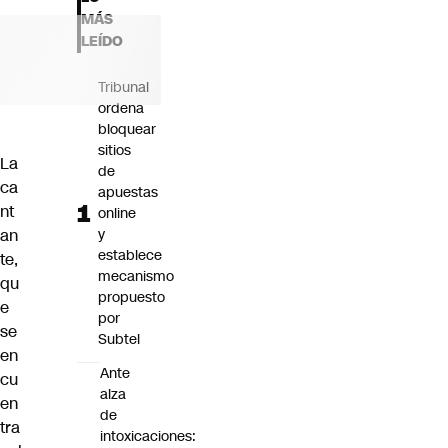
Futuro 360
MÁS
Opinión
LEÍDO
Tribunal
ordena
bloquear
sitios
La
de
ca
apuestas
nt
online
an
y
establece
te,
mecanismo
qu
propuesto
e
por
se
Subtel
en
Ante
cu
alza
en
de
tra
intoxicaciones: