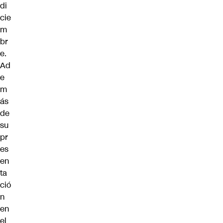
di
cie
m
br
e.
Ad
e
m
ás
de
su
pr
es
en
ta
ció
n
en
el