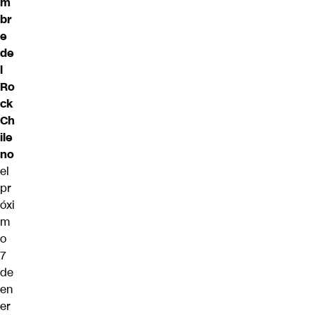
m
br
e
de
l
Ro
ck
Ch
ile
no
el
pr
óxi
m
o
7
de
en
er