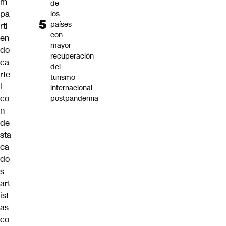
m
de
pa
los
países
rti
con
en
mayor
do
recuperación
ca
del
rte
turismo
l
internacional
co
postpandemia
n
de
sta
ca
do
s
art
ist
as
co