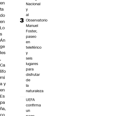
en
Nacional
ta
y
al
do
Observatorio
en
Manuel
Lo
Foster,
s
paseo
Án
en
ge
teleférico
les
y
seis
,
lugares
Ca
para
lifo
disfrutar
rni
de
a y
la
en
naturaleza
Es
UEFA
pa
confirma
ña,
un
co