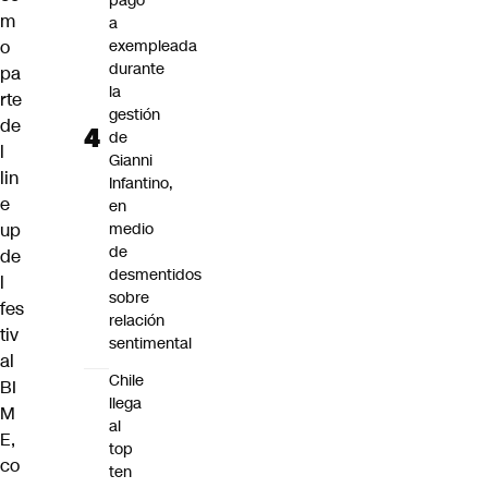
pago
m
a
o
exempleada
durante
pa
la
rte
gestión
de
de
l
Gianni
lin
Infantino,
e
en
up
medio
de
de
desmentidos
l
sobre
fes
relación
tiv
sentimental
al
Chile
BI
llega
M
al
E,
top
co
ten