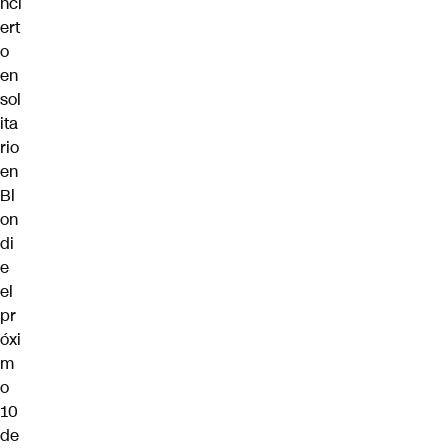
nci
ert
o
en
sol
ita
rio
en
Bl
on
di
e
el
pr
óxi
m
o
10
de