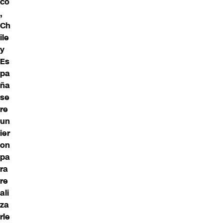
co
,
Ch
ile
y
Es
pa
ña
se
re
un
ier
on
pa
ra
re
ali
za
rle