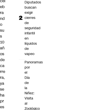
cel
Diputados
eb
buscan
ra
exigir
cierres
nd
de
o
seguridad
su
infantil
s
en
10
líquidos
añ
de
os
vapeo
de
Panoramas
ca
por
rre
el
ra,
Día
de
ya
la
se
Niñez:
ha
Visita
pr
al
es
Zoológico