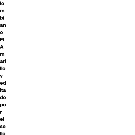
lo
m
bi
an
o
El
A
m
ari
llo
y
ed
ita
do
po
r
el
se
llo