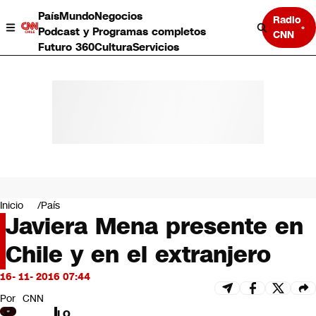
País
Mundo
Negocios
Radio
Podcast y Programas completos
CNN
Futuro 360
Cultura
Servicios
País
Mundo
Negocios
Inicio
País
Javiera Mena presente en
Deportes
Programas completos
Chile y en el extranjero
Cultura
Servicios
16- 11- 2016 07:44
Bits
CNN Data
Por
CNN
CNN tiempo
LO