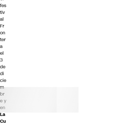
fes
tiv
al
Fr
on
ter
a
el
3
de
di
cie
m
br
e y
en
La
Cu