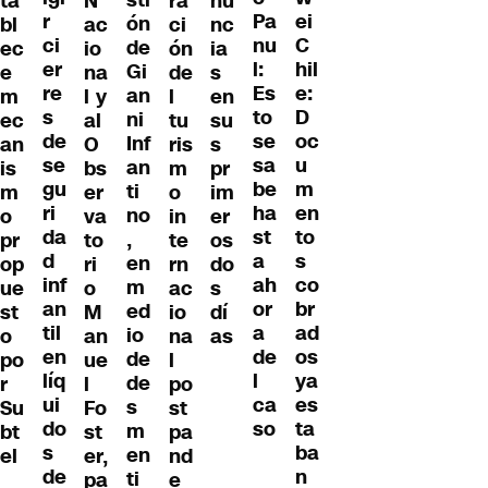
sti
ta
N
ra
nu
r
ei
Pa
ón
bl
ac
ci
nc
ci
C
nu
de
ec
io
ón
ia
er
hil
l:
Gi
e
na
de
s
re
e:
Es
an
m
l y
l
en
s
D
to
ni
ec
al
tu
su
de
oc
se
Inf
an
O
ris
s
se
u
sa
an
is
bs
m
pr
gu
m
be
ti
m
er
o
im
ri
en
ha
no
o
va
in
er
da
to
st
,
pr
to
te
os
d
s
a
en
op
ri
rn
do
inf
co
ah
m
ue
o
ac
s
an
br
or
ed
st
M
io
dí
til
ad
a
io
o
an
na
as
en
os
de
de
po
ue
l
líq
ya
l
de
r
l
po
ui
es
ca
s
Su
Fo
st
do
ta
so
m
bt
st
pa
s
ba
en
el
er,
nd
de
n
ti
pa
e