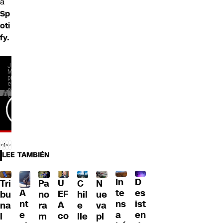
a
Sp
oti
fy.
LEE TAMBIÉN
D
In
U
Tri
Pa
C
N
A
es
te
EF
bu
no
hil
ue
nt
ist
ns
A
na
ra
e
va
e
en
a
co
l
m
lle
pl