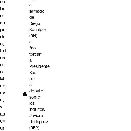
so
el
br
llamado
e
de
su
Diego
pa
Schalper
(RN)
dr
a
e,
"no
Ed
torear"
ua
al
rd
Presidente
o
Kast
M
por
el
ac
debate
ay
sobre
a,
los
y
indultos,
as
Javiera
eg
Rodríguez
ur
(REP)