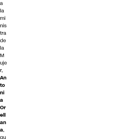
a
la
mi
nis
tra
de
la
M
uje
r,
An
to
ni
a
Or
ell
an
a
,
qu