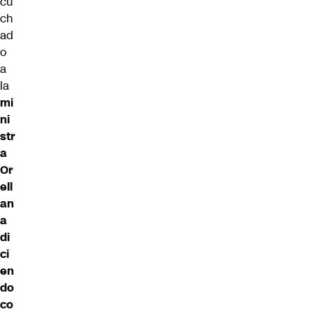
cu
ch
ad
o
a
la
mi
ni
str
a
Or
ell
an
a
di
ci
en
do
co