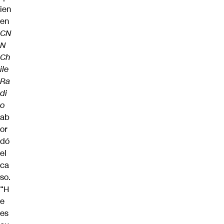
ien
en
CN
N
Ch
ile
Ra
di
o
ab
or
dó
el
ca
so.
“H
e
es