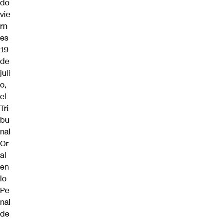
do
vie
rn
es
19
de
juli
o,
el
Tri
bu
nal
Or
al
en
lo
Pe
nal
de