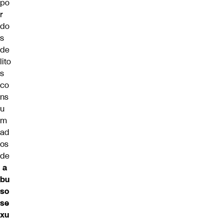
po
r
do
s
de
lito
s
co
ns
u
m
ad
os
de
a
bu
so
se
xu