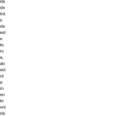
da
de
trá
s
de
est
e
te
m
a,
ab
sol
ut
a
m
en
te
uni
da