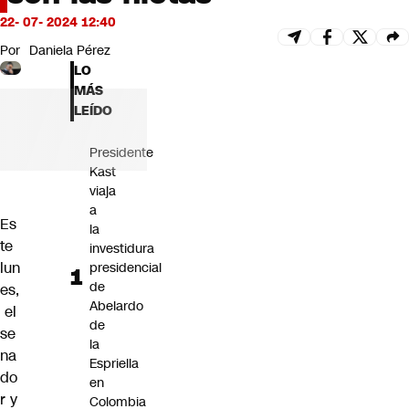
Futuro 360
22- 07- 2024 12:40
Opinión
Por
Daniela Pérez
LO
MÁS
LEÍDO
Presidente
Kast
viaja
a
Es
la
te
investidura
lun
presidencial
de
es,
Abelardo
el
de
se
la
na
Espriella
do
en
r y
Colombia