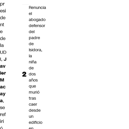
pr
Renuncia
esi
el
de
abogado
nt
defensor
e
del
padre
de
de
la
Isidora,
UD
la
I,
J
niña
av
de
ier
dos
M
años
que
ac
murió
ay
tras
a
,
caer
se
desde
ref
un
iri
edificio
ó
en