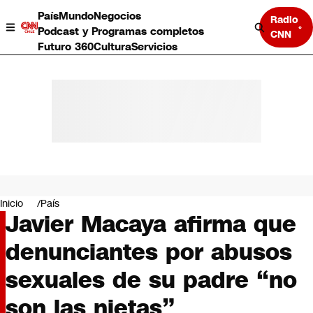
País
Mundo
Negocios
Radio
Podcast y Programas completos
CNN
Futuro 360
Cultura
Servicios
País
Mundo
Negocios
Inicio
País
Javier Macaya afirma que
Deportes
Programas completos
denunciantes por abusos
Cultura
Servicios
sexuales de su padre “no
Bits
CNN Data
son las nietas”
CNN tiempo