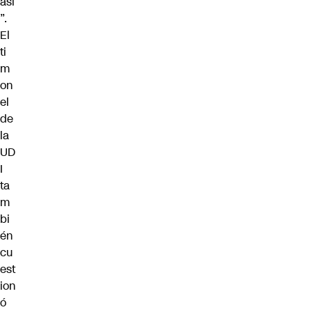
así
”.
El
ti
m
on
el
de
la
UD
I
ta
m
bi
én
cu
est
ion
ó