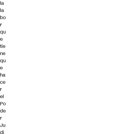
la
la
bo
r
qu
e
tie
ne
qu
e
ha
ce
r
el
Po
de
r
Ju
di