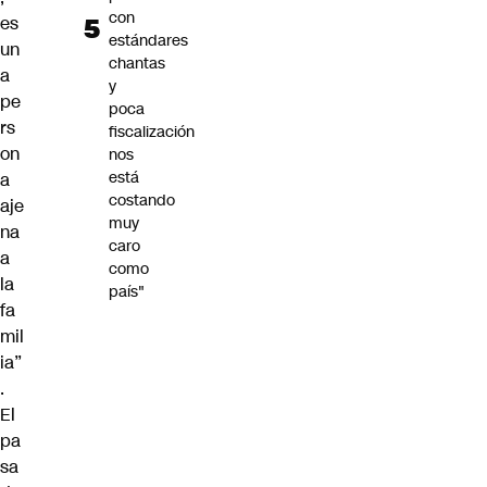
con
es
estándares
un
chantas
a
y
pe
poca
rs
fiscalización
on
nos
está
a
costando
aje
muy
na
caro
a
como
la
país"
fa
mil
ia”
.
El
pa
sa