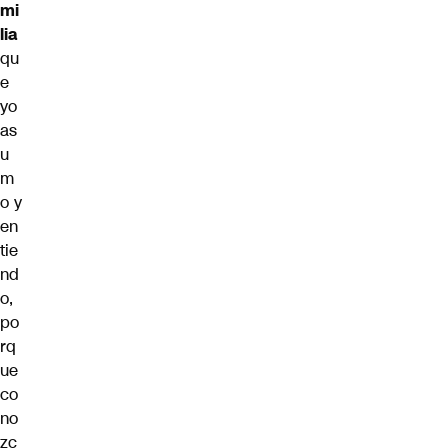
mi
lia
qu
e
yo
as
u
m
o y
en
tie
nd
o,
po
rq
ue
co
no
zc