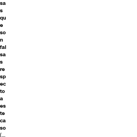
sa
s
qu
e
so
n
fal
sa
s
re
sp
ec
to
a
es
te
ca
so
(…