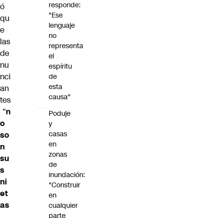
responde:
ó
"Ese
qu
lenguaje
e
no
las
representa
de
el
nu
espíritu
nci
de
esta
an
causa"
tes
“
n
Poduje
o
y
casas
so
en
n
zonas
su
de
s
inundación:
ni
"Construir
et
en
as
cualquier
parte
,