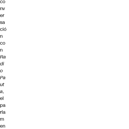
co
nv
er
sa
ció
n
co
n
Ra
di
o
Pa
ut
a
,
el
pa
rla
m
en