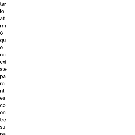
tar
io
afi
rm
ó
qu
e
no
exi
ste
pa
re
nt
es
co
en
tre
su
pa