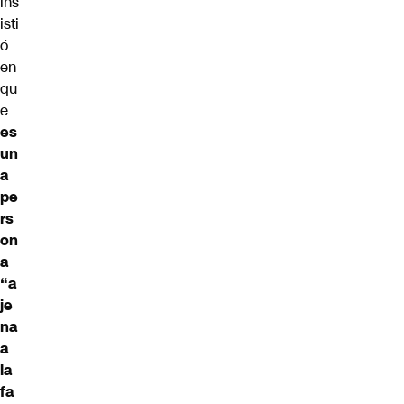
ins
isti
ó
en
qu
e
es
un
a
pe
rs
on
a
“
a
je
na
a
la
fa