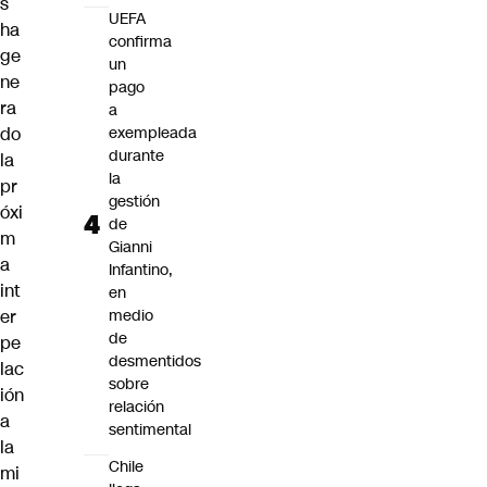
s
UEFA
ha
confirma
ge
un
ne
pago
ra
a
do
exempleada
durante
la
la
pr
gestión
óxi
de
m
Gianni
a
Infantino,
int
en
er
medio
de
pe
desmentidos
lac
sobre
ión
relación
a
sentimental
la
Chile
mi