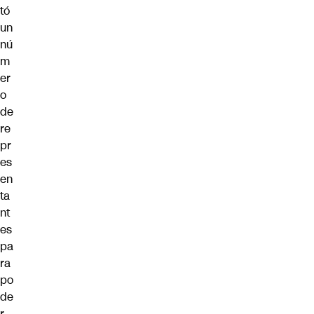
tó
un
nú
m
er
o
de
re
pr
es
en
ta
nt
es
pa
ra
po
de
r