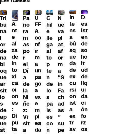
LEE TAMBIÉN
D
In
U
Tri
Pa
C
N
A
es
te
EF
bu
no
hil
ue
nt
ist
ns
A
na
ra
e
va
e
en
a
co
l
m
lle
pl
al
de
bú
nf
or
as
ga
at
za
so
sq
ir
de
po
al
af
de
lic
ue
m
na
r
to
or
in
it
da
a
bl
el
p
m
to
ud
de
un
oq
Dí
te
a
xi
de
ex
pa
ue
a
n
“S
ca
liq
cu
go
ar
de
de
in
ci
ui
rsi
a
sit
la
lo
Fa
on
da
on
ex
io
Ni
s
ch
es
ci
ist
e
s
ñe
pa
ad
:
ón
a
m
de
z:
ís
as
Di
fo
ex
pl
ap
Vi
es
”
pu
rz
tr
ea
ue
sit
co
su
ta
os
av
da
st
a
n
pe