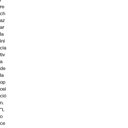
re
ch
az
ar
la
ini
cia
tiv
a
de
la
op
osi
ció
n.
“L
o
ce