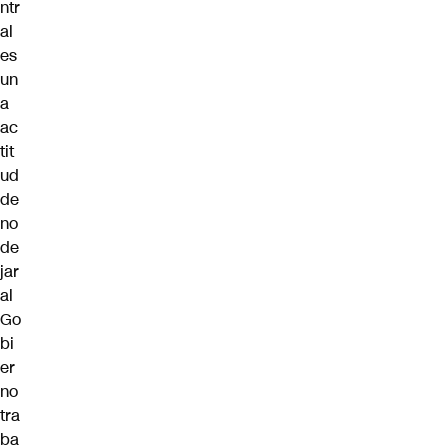
ntr
al
es
un
a
ac
tit
ud
de
no
de
jar
al
Go
bi
er
no
tra
ba