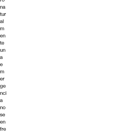
na
tur
al
m
en
te
un
a
e
m
er
ge
nci
a
no
se
en
fre