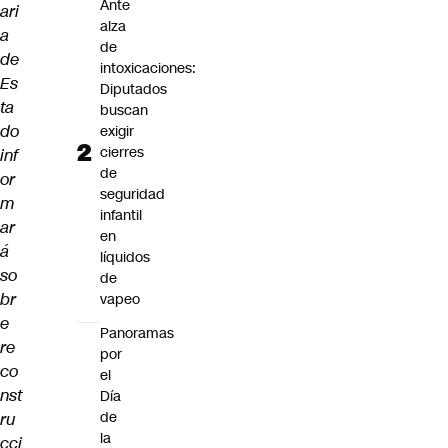
Ante
ari
alza
a
de
de
intoxicaciones:
Es
Diputados
ta
buscan
do
exigir
cierres
inf
de
or
seguridad
m
infantil
ar
en
á
líquidos
so
de
br
vapeo
e
Panoramas
re
por
co
el
nst
Día
de
ru
la
cci