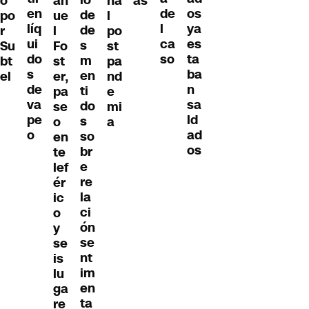
o
an
na
as
en
os
de
de
po
ue
l
líq
ya
l
de
r
l
po
ui
es
ca
s
Su
Fo
st
do
ta
so
m
bt
st
pa
s
ba
en
el
er,
nd
de
n
ti
pa
e
va
sa
do
se
mi
pe
ld
s
o
a
o
ad
so
en
os
br
te
e
lef
re
ér
la
ic
ci
o
ón
y
se
se
nt
is
im
lu
en
ga
ta
re