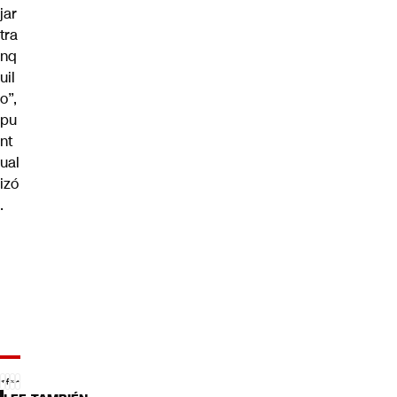
jar
tra
nq
uil
o”,
pu
nt
ual
izó
.