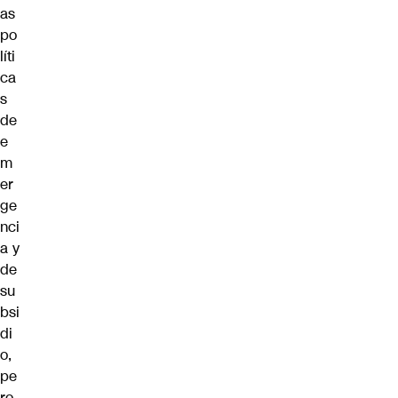
as
po
líti
ca
s
de
e
m
er
ge
nci
a y
de
su
bsi
di
o,
pe
ro