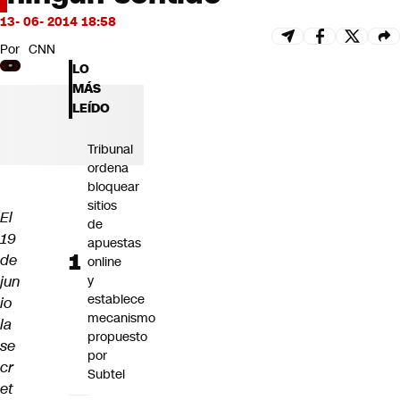
Futuro 360
13- 06- 2014 18:58
Opinión
Por
CNN
LO
MÁS
LEÍDO
Tribunal
ordena
bloquear
sitios
El
de
19
apuestas
de
online
jun
y
establece
io
mecanismo
la
propuesto
se
por
cr
Subtel
et