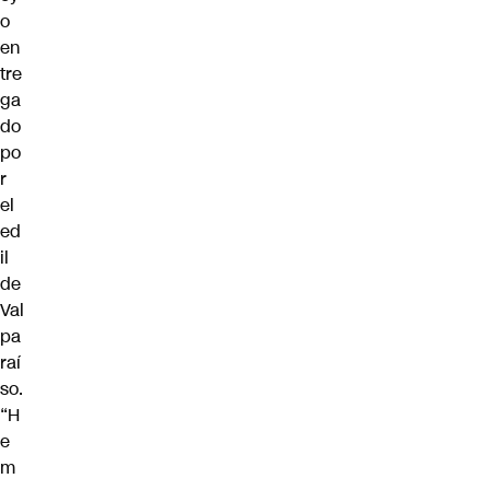
o
en
tre
ga
do
po
r
el
ed
il
de
Val
pa
raí
so.
“H
e
m