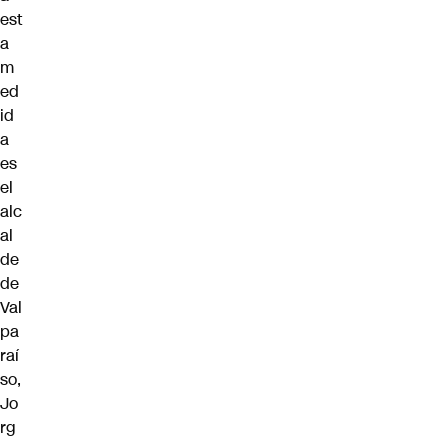
est
a
m
ed
id
a
es
el
alc
al
de
de
Val
pa
raí
so,
Jo
rg