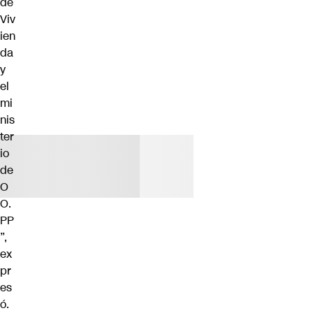
de
Viv
ien
da
y
el
mi
nis
ter
io
de
O
O.
PP
”,
ex
pr
es
ó.