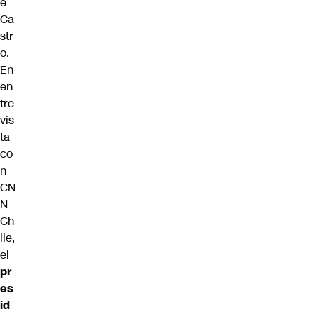
e
Ca
str
o.
En
en
tre
vis
ta
co
n
CN
N
Ch
ile,
el
pr
es
id