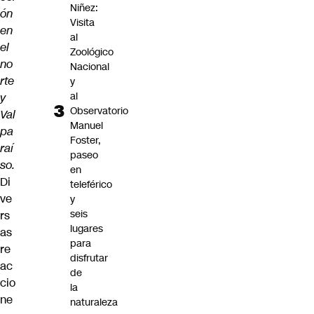
Niñez:
ón
Visita
en
al
el
Zoológico
no
Nacional
rte
y
al
y
Observatorio
Val
Manuel
pa
Foster,
raí
paseo
so.
en
Di
teleférico
ve
y
seis
rs
lugares
as
para
re
disfrutar
ac
de
cio
la
ne
naturaleza