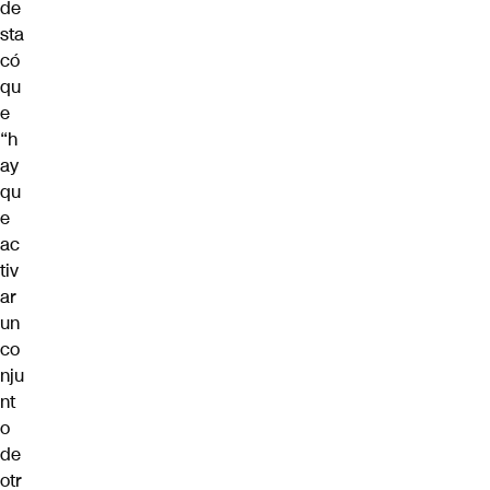
de
sta
có
qu
e
“h
ay
qu
e
ac
tiv
ar
un
co
nju
nt
o
de
otr