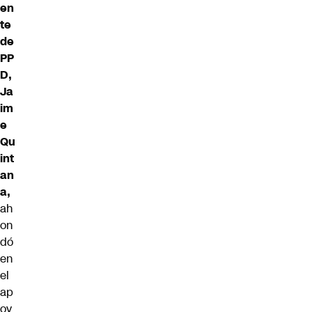
en
te
de
PP
D,
Ja
im
e
Qu
int
an
a,
ah
on
dó
en
el
ap
oy