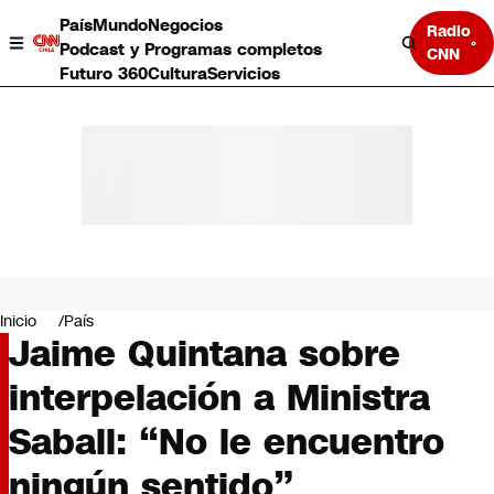
País
Mundo
Negocios
Radio
Podcast y Programas completos
CNN
Futuro 360
Cultura
Servicios
País
Mundo
Negocios
Inicio
País
Jaime Quintana sobre
Deportes
Programas completos
interpelación a Ministra
Cultura
Servicios
Saball: “No le encuentro
Bits
CNN Data
ningún sentido”
CNN tiempo