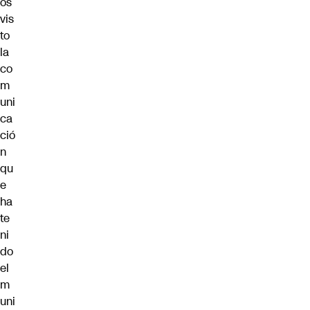
os
vis
to
la
co
m
uni
ca
ció
n
qu
e
ha
te
ni
do
el
m
uni