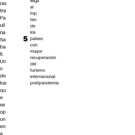
llega
nis
al
tra
top
Pa
ten
uli
de
na
los
países
Sa
con
ba
mayor
ll.
recuperación
Un
del
o
turismo
de
internacional
los
postpandemia
qu
e
se
op
on
en
a