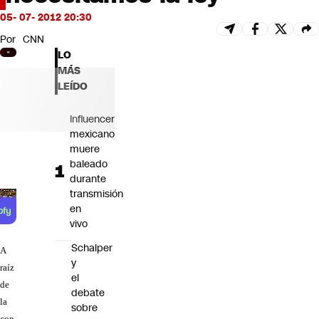
Futuro 360
05- 07- 2012 20:30
Opinión
Por
CNN
LO
MÁS
LEÍDO
Influencer
mexicano
muere
baleado
durante
transmisión
en
vivo
Schalper
A
y
raíz
el
de
debate
la
sobre
con