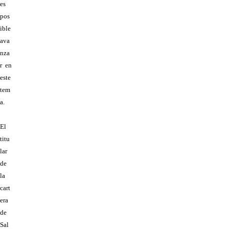
es
pos
ible
ava
nza
r en
este
tem
a.
El
titu
lar
de
la
cart
era
de
Sal