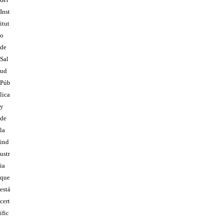
Inst
itut
o
de
Sal
ud
Púb
lica
y
de
la
ind
ustr
ia
que
está
cert
ific