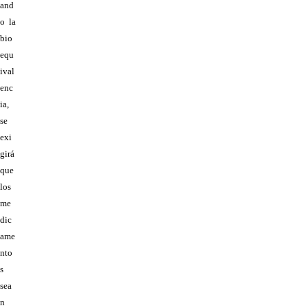
and
o la
bio
equ
ival
enc
ia,
se
exi
girá
que
los
me
dic
ame
nto
s
sea
n