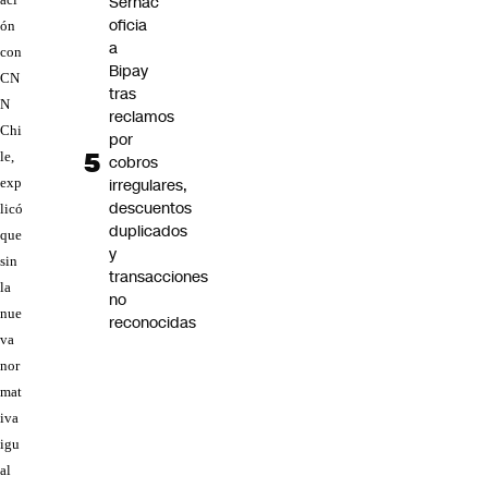
Sernac
oficia
ón
a
con
Bipay
CN
tras
N
reclamos
Chi
por
le,
cobros
irregulares,
exp
descuentos
licó
duplicados
que
y
sin
transacciones
la
no
nue
reconocidas
va
nor
mat
iva
igu
al