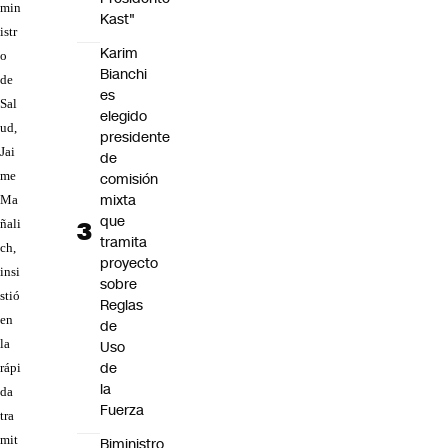
min
Kast"
istr
Karim
o
Bianchi
de
es
Sal
elegido
ud,
presidente
Jai
de
me
comisión
mixta
Ma
que
ñali
tramita
ch,
proyecto
insi
sobre
stió
Reglas
en
de
la
Uso
de
rápi
la
da
Fuerza
tra
mit
Biministro