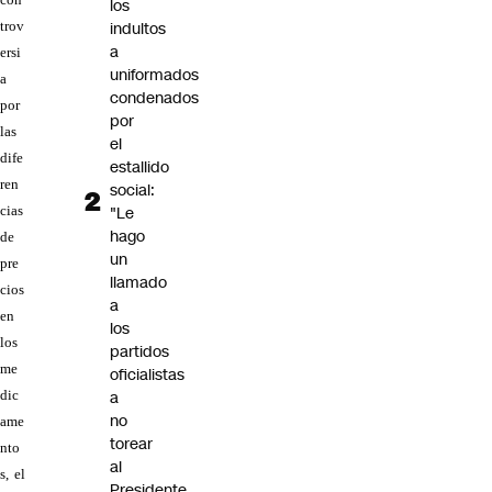
los
indultos
trov
a
ersi
uniformados
a
condenados
por
por
las
el
dife
estallido
ren
social:
"Le
cias
hago
de
un
pre
llamado
cios
a
en
los
los
partidos
me
oficialistas
a
dic
no
ame
torear
nto
al
s, el
Presidente