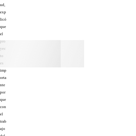
ud,
exp
licó
que
el
pro
yec
to
es
imp
orta
nte
por
que
con
el
trab
ajo
del