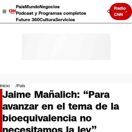
País
Mundo
Negocios
Radio
Podcast y Programas completos
CNN
Futuro 360
Cultura
Servicios
País
Mundo
Negocios
Inicio
País
Jaime Mañalich: “Para
Deportes
Programas completos
avanzar en el tema de la
Cultura
Servicios
bioequivalencia no
Bits
CNN Data
necesitamos la ley”
CNN tiempo