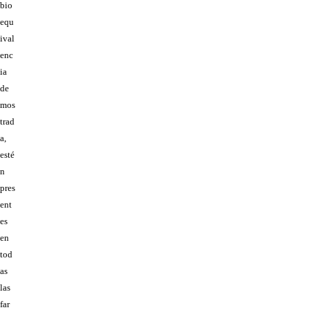
bio
equ
ival
enc
ia
de
mos
trad
a,
esté
n
pres
ent
es
en
tod
as
las
far