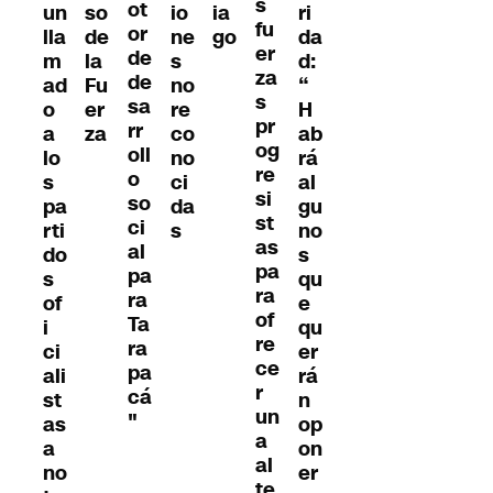
s
ot
un
so
io
ri
ia
fu
or
lla
de
ne
da
go
er
de
m
la
s
d:
za
de
ad
Fu
no
“
s
sa
o
er
re
H
pr
rr
a
za
co
ab
og
oll
lo
no
rá
re
o
s
ci
al
si
so
pa
da
gu
st
ci
rti
s
no
as
al
do
s
pa
pa
s
qu
ra
ra
of
e
of
Ta
i
qu
re
ra
ci
er
ce
pa
ali
rá
r
cá
st
n
un
"
as
op
a
a
on
al
no
er
te