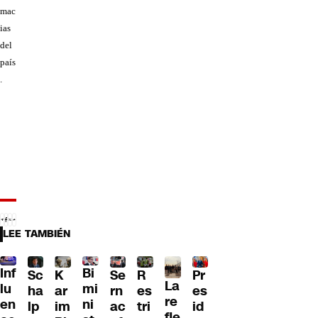
mac
ias
del
país
.
LEE TAMBIÉN
Inf
Bi
Sc
K
Se
Pr
R
La
lu
mi
ha
ar
rn
es
es
re
en
ni
lp
im
ac
id
tri
fle