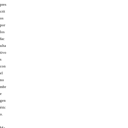
pres
crit
os
por
los
fac
ulta
tivo
s
con
el
no
mbr
e
gen
éric
o.
Ma