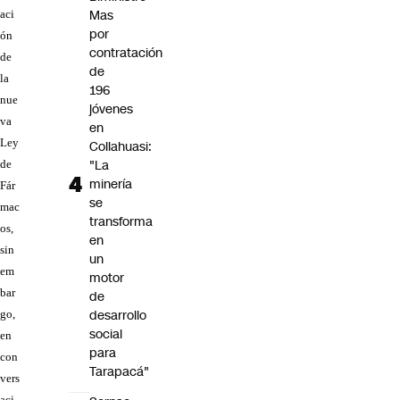
Mas
aci
por
ón
contratación
de
de
la
196
nue
jóvenes
va
en
Ley
Collahuasi:
"La
de
minería
Fár
se
mac
transforma
os,
en
sin
un
em
motor
bar
de
desarrollo
go,
social
en
para
con
Tarapacá"
vers
aci