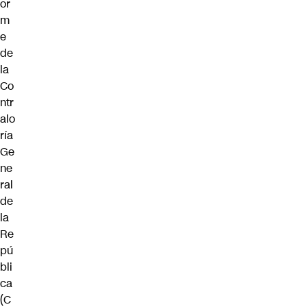
or
m
e
de
la
Co
ntr
alo
ría
Ge
ne
ral
de
la
Re
pú
bli
ca
(C