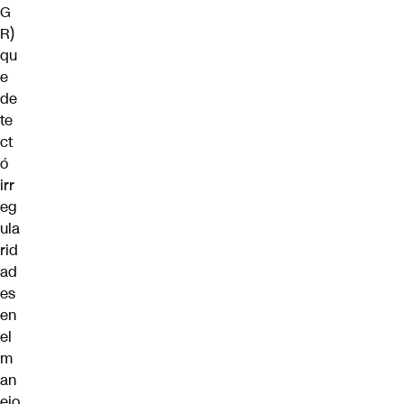
G
R)
qu
e
de
te
ct
ó
irr
eg
ula
rid
ad
es
en
el
m
an
ejo