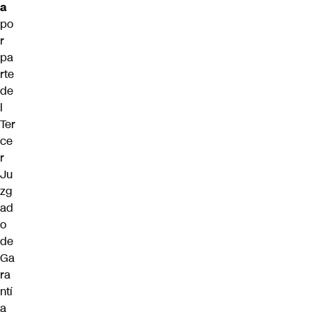
a
po
r
pa
rte
de
l
Ter
ce
r
Ju
zg
ad
o
de
Ga
ra
ntí
a