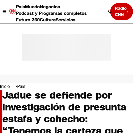
País
Mundo
Negocios
Radio
Podcast y Programas completos
CNN
Futuro 360
Cultura
Servicios
País
Mundo
Negocios
Inicio
País
Jadue se defiende por
Deportes
Programas completos
investigación de presunta
Cultura
Servicios
estafa y cohecho:
Bits
CNN Data
“Tenemos la certeza que
CNN tiempo