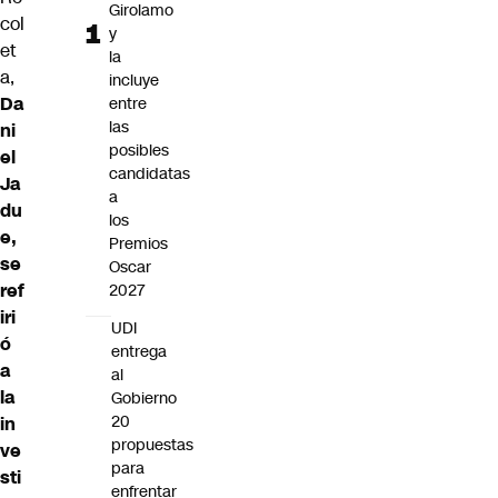
Girolamo
col
y
et
la
a,
incluye
Da
entre
las
ni
posibles
el
candidatas
Ja
a
du
los
e
,
Premios
se
Oscar
ref
2027
iri
UDI
ó
entrega
a
al
la
Gobierno
20
in
propuestas
ve
para
sti
enfrentar