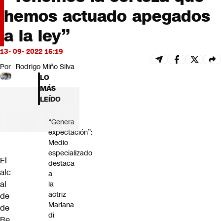
Futuro 360
hemos actuado apegados
Opinión
a la ley”
13- 09- 2022 15:19
Por
Rodrigo Miño Silva
LO
MÁS
LEÍDO
“Genera
expectación”:
Medio
especializado
El
destaca
alc
a
al
la
actriz
de
Mariana
de
di
Re