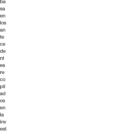
ba
sa
en
los
an
te
ce
de
nt
es
re
co
pil
ad
os
en
la
inv
est