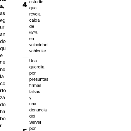
estudio
a
,
que
as
revela
eg
caída
de
ur
67%
an
en
do
velocidad
qu
vehicular
e
Una
tie
querella
ne
por
la
presuntas
ce
firmas
rte
falsas
za
y
una
de
denuncia
ha
del
be
Servel
r
por