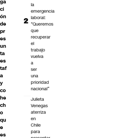
ga
la
ci
emergencia
ón
laboral:
de
“Queremos
que
pr
recuperar
es
el
un
trabajo
ta
vuelva
es
a
taf
ser
a
una
prioridad
y
nacional”
co
he
Julieta
ch
Venegas
aterriza
o
en
qu
Chile
e
para
es