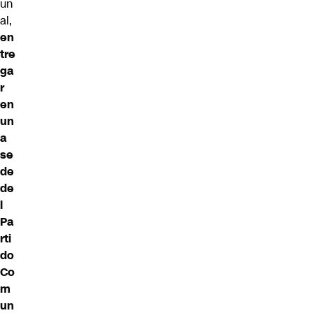
un
al,
en
tre
ga
r
en
un
a
se
de
de
l
Pa
rti
do
Co
m
un