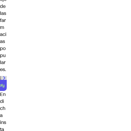
de
las
far
m
aci
as
po
pu
lar
es.
00:00
/
01:00
En
di
ch
a
ins
ta