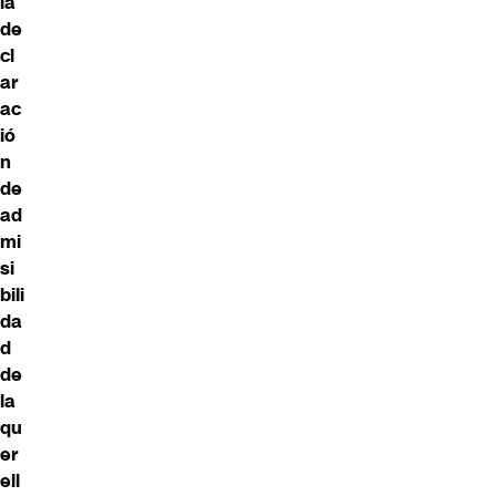
la
de
cl
ar
ac
ió
n
de
ad
mi
si
bili
da
d
de
la
qu
er
ell