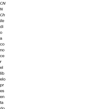
CN
N
Ch
ile
di
o
a
co
no
ce
r
el
lib
elo
pr
es
en
ta
do