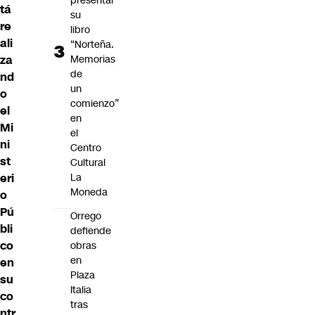
presentar
tá
su
re
libro
ali
“Norteña.
Memorias
za
de
nd
un
o
comienzo”
el
en
Mi
el
ni
Centro
st
Cultural
La
eri
Moneda
o
Pú
Orrego
bli
defiende
co
obras
en
en
Plaza
su
Italia
co
tras
ntr