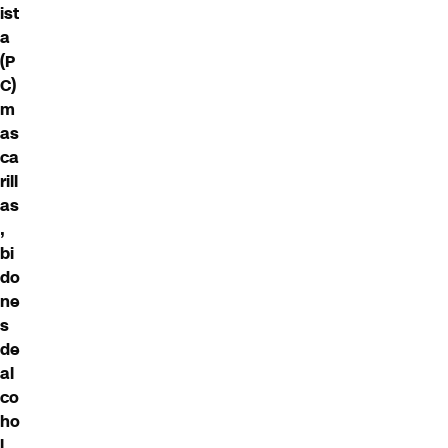
ist
a
(P
C)
m
as
ca
rill
as
,
bi
do
ne
s
de
al
co
ho
l