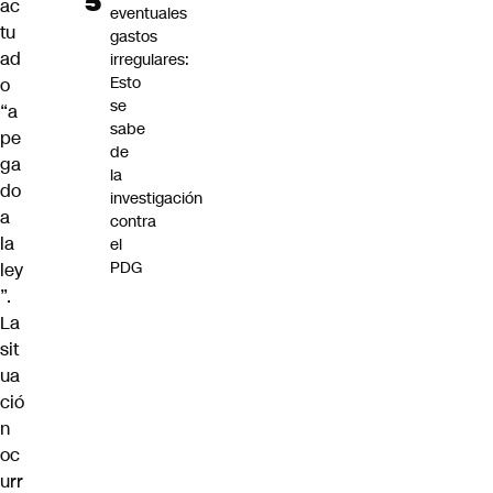
ac
eventuales
tu
gastos
ad
irregulares:
Esto
o
se
“a
sabe
pe
de
ga
la
do
investigación
a
contra
la
el
PDG
ley
”.
La
sit
ua
ció
n
oc
urr