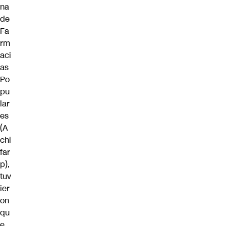
na
de
Fa
rm
aci
as
Po
pu
lar
es
(A
chi
far
p),
tuv
ier
on
qu
e,