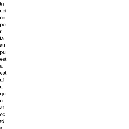
ig
aci
ón
po
r
la
su
pu
est
a
est
af
a
qu
e
af
ec
tó
a