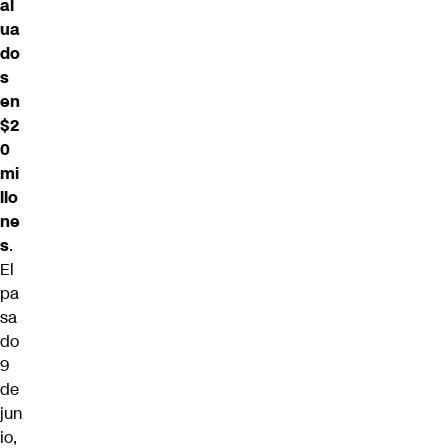
al
ua
do
s
en
$2
0
mi
llo
ne
s
.
El
pa
sa
do
9
de
jun
io,