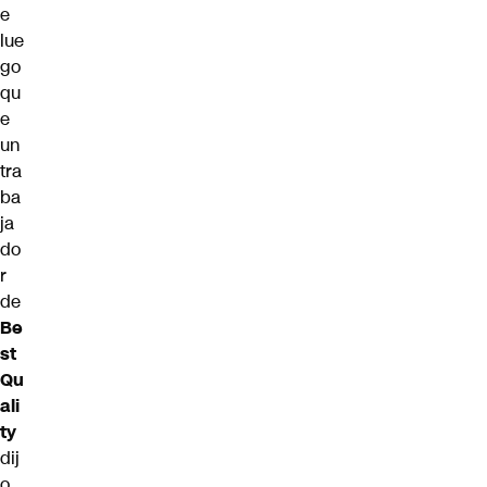
e
lue
go
qu
e
un
tra
ba
ja
do
r
de
Be
st
Qu
ali
ty
dij
o