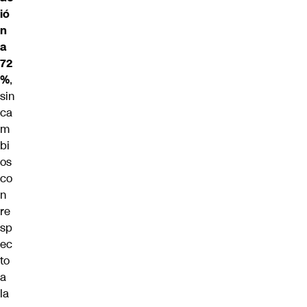
ió
n
a
72
%
,
sin
ca
m
bi
os
co
n
re
sp
ec
to
a
la