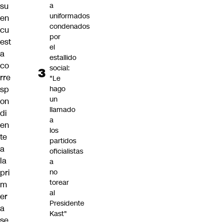
su
a
uniformados
en
condenados
cu
por
est
el
a
estallido
co
social:
rre
"Le
sp
hago
un
on
llamado
di
a
en
los
te
partidos
a
oficialistas
la
a
pri
no
torear
m
al
er
Presidente
a
Kast"
se