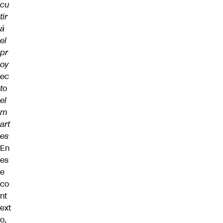
cu
tir
á
el
pr
oy
ec
to
el
m
art
es
En
es
e
co
nt
ext
o,