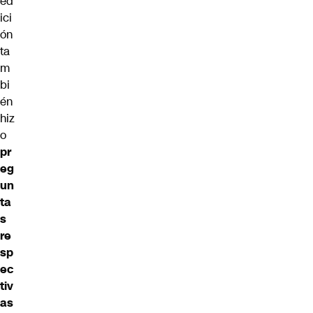
ed
ici
ón
ta
m
bi
én
hiz
o
pr
eg
un
ta
s
re
sp
ec
tiv
as