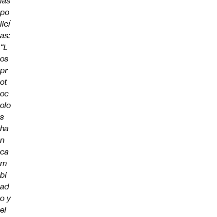
las
po
licí
as:
“L
os
pr
ot
oc
olo
s
ha
n
ca
m
bi
ad
o y
el