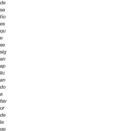
de
sa
fío
es
qu
e
se
sig
an
ap
lic
an
do
a
fav
or
de
la
ge