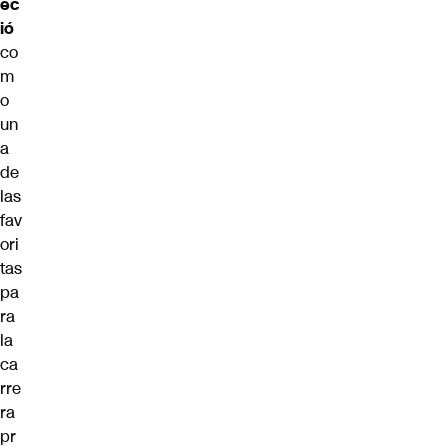
ec
ió
co
m
o
un
a
de
las
fav
ori
tas
pa
ra
la
ca
rre
ra
pr