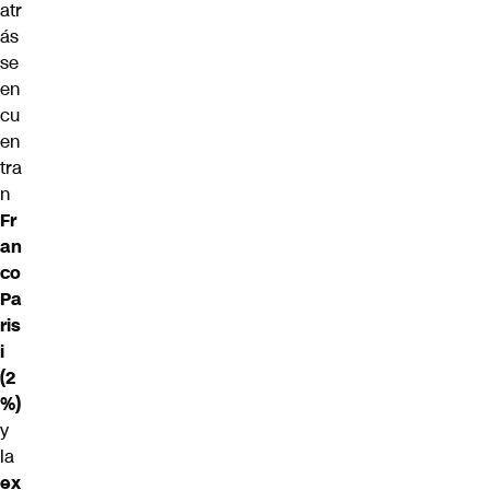
atr
ás
se
en
cu
en
tra
n
Fr
an
co
Pa
ris
i
(2
%)
y
la
ex