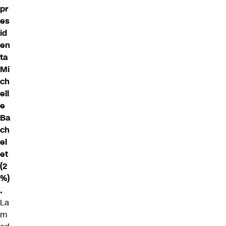
pr
es
id
en
ta
Mi
ch
ell
e
Ba
ch
el
et
(2
%)
.
La
m