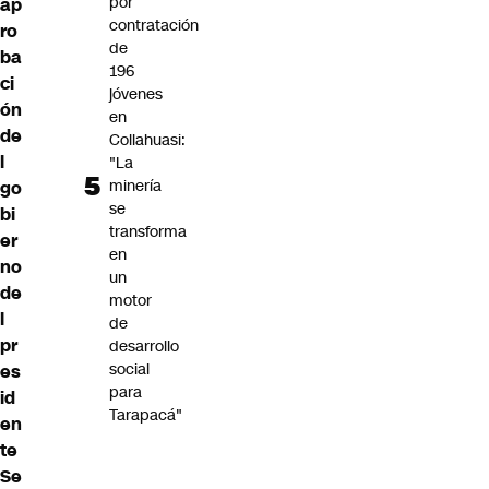
por
ap
contratación
ro
de
ba
196
ci
jóvenes
ón
en
de
Collahuasi:
l
"La
minería
go
se
bi
transforma
er
en
no
un
de
motor
l
de
pr
desarrollo
social
es
para
id
Tarapacá"
en
te
Se