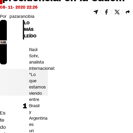
Futuro 360
08- 11- 2020 22:26
Opinión
Por
pazarancibia
LO
MÁS
LEÍDO
Raúl
Sohr,
analista
internacional:
"Lo
que
estamos
viendo
entre
Brasil
y
Es
Argentina
te
es
do
un