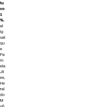
tu
vo
1
%
,
al
ig
ual
qu
e
Pa
m
ela
Jil
es,
He
ral
do
M
uñ