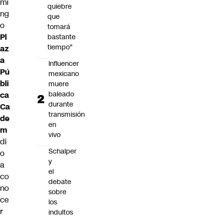
mi
quiebre
ng
que
o
tomará
Pl
bastante
tiempo"
az
a
Influencer
Pú
mexicano
bli
muere
baleado
ca
durante
Ca
transmisión
de
en
m
vivo
di
Schalper
o
y
a
el
co
debate
no
sobre
ce
los
r
indultos