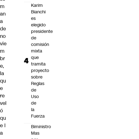
Karim
m
Bianchi
an
es
a
elegido
de
presidente
no
de
vie
comisión
m
mixta
que
br
tramita
e,
proyecto
la
sobre
qu
Reglas
e
de
re
Uso
vel
de
la
ó
Fuerza
qu
e l
Biministro
a
Mas