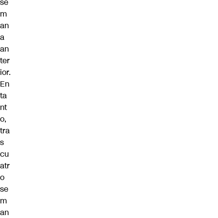
se
m
an
a
an
ter
ior.
En
ta
nt
o,
tra
s
cu
atr
o
se
m
an