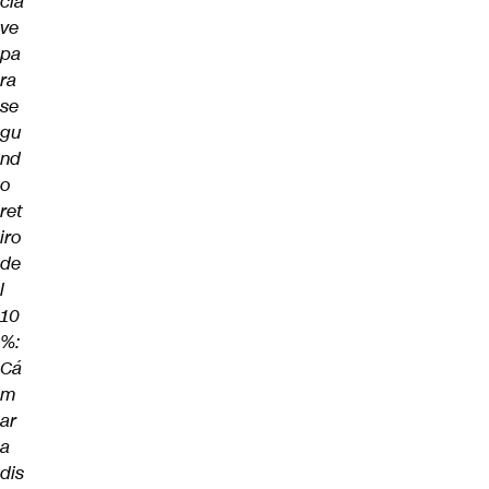
cla
ve
pa
ra
se
gu
nd
o
ret
iro
de
l
10
%:
Cá
m
ar
a
dis