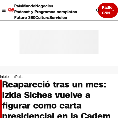
País
Mundo
Negocios
Radio
Podcast y Programas completos
CNN
Futuro 360
Cultura
Servicios
País
Mundo
Negocios
Inicio
País
Reapareció tras un mes:
Deportes
Programas completos
Izkia Siches vuelve a
Cultura
Servicios
figurar como carta
Bits
CNN Data
presidencial en la Cadem
CNN tiempo