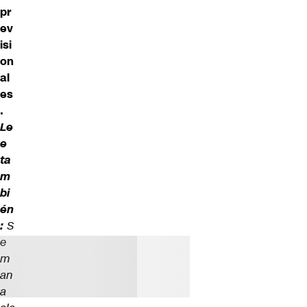
pr
ev
isi
on
al
es
.
Le
e
ta
m
bi
én
:
S
e
m
an
a