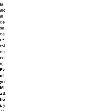
la
alc
al
de
sa
de
Pr
ovi
de
nci
a,
Ev
el
yn
M
att
he
i
, y