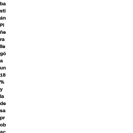
ba
sti
án
Pi
ñe
ra
lle
gó
a
un
18
%
y
la
de
sa
pr
ob
ac