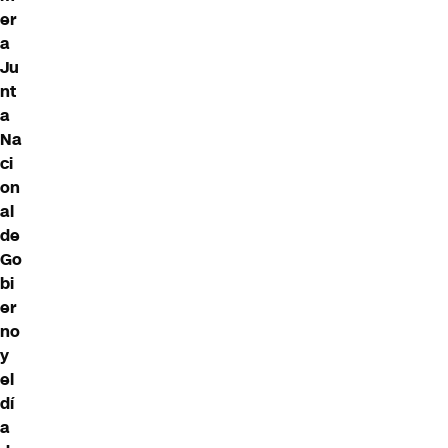
er
a
Ju
nt
a
Na
ci
on
al
de
Go
bi
er
no
y
el
dí
a