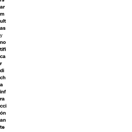
ar
m
ult
as
y
no
tifi
ca
r
di
ch
a
inf
ra
cci
ón
an
te