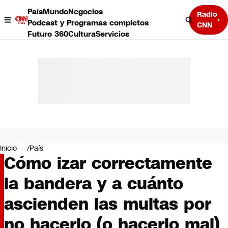
País
Mundo
Negocios
Radio
Podcast y Programas completos
CNN
Futuro 360
Cultura
Servicios
País
Mundo
Negocios
Inicio
País
Cómo izar correctamente
Deportes
Programas completos
la bandera y a cuánto
Cultura
Servicios
ascienden las multas por
Bits
CNN Data
no hacerlo (o hacerlo mal)
CNN tiempo