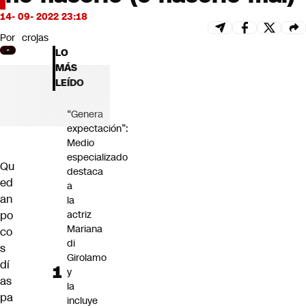
Futuro 360
14- 09- 2022 23:18
Opinión
Por
crojas
LO
MÁS
LEÍDO
“Genera
expectación”:
Medio
especializado
Qu
destaca
ed
a
an
la
po
actriz
Mariana
co
di
s
Girolamo
dí
y
as
la
pa
incluye