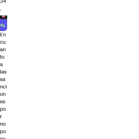
34
.
En
cu
an
to
a
las
sa
nci
on
es
po
r
no
po
ne