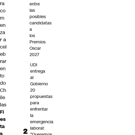
ra
entre
co
las
posibles
m
candidatas
en
a
za
los
r a
Premios
cel
Oscar
eb
2027
rar
UDI
en
entrega
to
al
do
Gobierno
Ch
20
propuestas
ile
para
las
enfrentar
Fi
la
es
emergencia
ta
laboral:
s
“Queremos