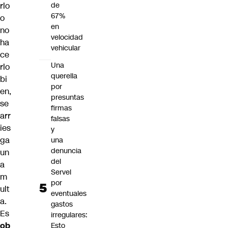
rlo
de
67%
o
en
no
velocidad
ha
vehicular
ce
Una
rlo
querella
bi
por
en,
presuntas
se
firmas
arr
falsas
ies
y
ga
una
denuncia
un
del
a
Servel
m
por
ult
eventuales
a.
gastos
Es
irregulares:
ob
Esto