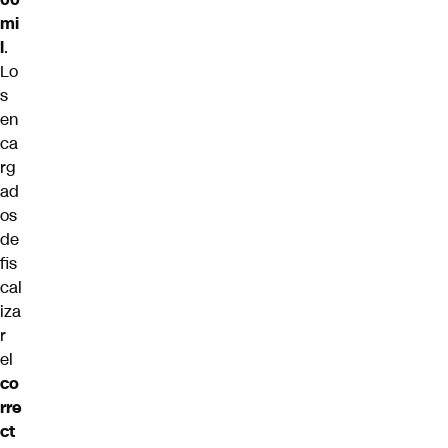
mi
l
.
Lo
s
en
ca
rg
ad
os
de
fis
cal
iza
r
el
co
rre
ct