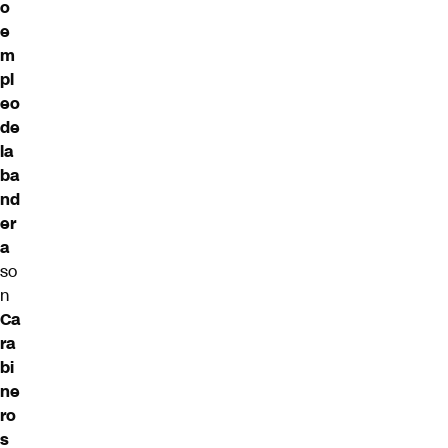
o
e
m
pl
eo
de
la
ba
nd
er
a
so
n
Ca
ra
bi
ne
ro
s