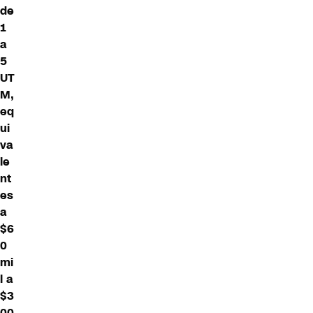
de
1
a
5
UT
M,
eq
ui
va
le
nt
es
a
$6
0
mi
l a
$3
00