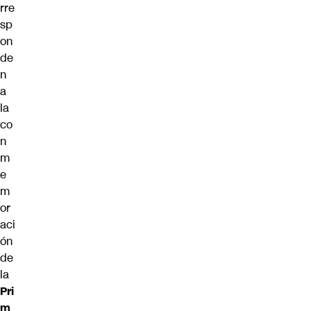
rre
sp
on
de
n
a
la
co
n
m
e
m
or
aci
ón
de
la
Pri
m