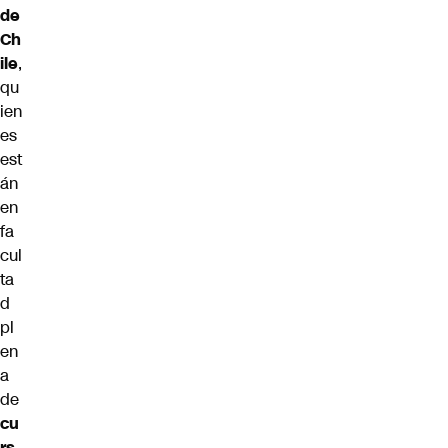
de
Ch
ile
,
qu
ien
es
est
án
en
fa
cul
ta
d
pl
en
a
de
cu
rs