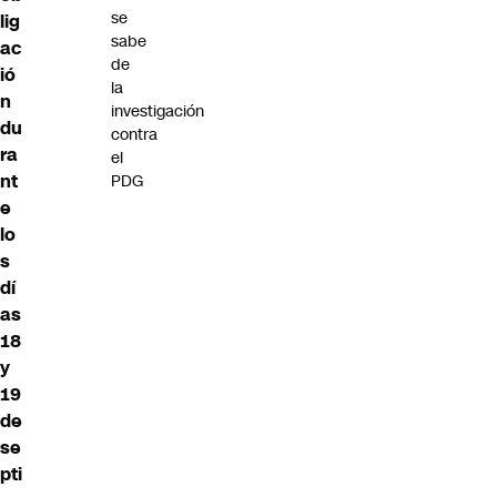
se
lig
sabe
ac
de
ió
la
n
investigación
du
contra
ra
el
nt
PDG
e
lo
s
dí
as
18
y
19
de
se
pti