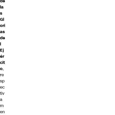
de
la
s
Gl
ori
as
de
l
Ej
ér
cit
o
,
re
sp
ec
tiv
a
m
en