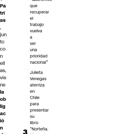
Pa
que
recuperar
tri
el
as
trabajo
,
vuelva
jun
a
to
ser
co
una
n
prioridad
nacional”
ell
as,
Julieta
vie
Venegas
ne
aterriza
en
la
Chile
ob
para
lig
presentar
ac
su
ió
libro
n
“Norteña.