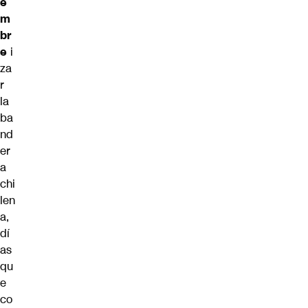
e
m
br
e
i
za
r
la
ba
nd
er
a
chi
len
a,
dí
as
qu
e
co