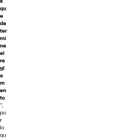
s
qu
e
de
ter
mi
ne
el
re
gl
a
m
en
to
”,
po
r
lo
qu