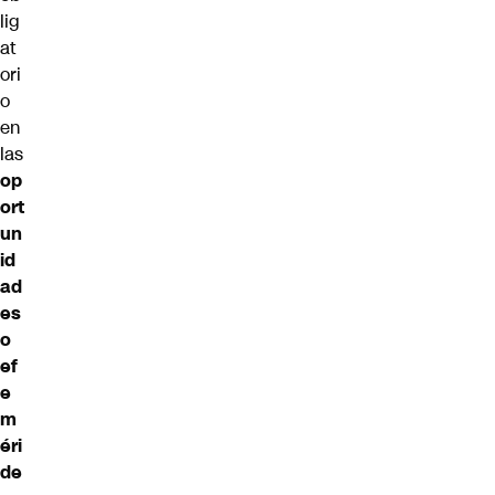
lig
at
ori
o
en
las
op
ort
un
id
ad
es
o
ef
e
m
éri
de