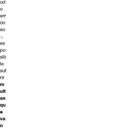
od
o
err
ón
eo
-,
es
po
sib
le
suf
rir
m
ult
as
qu
e
va
n