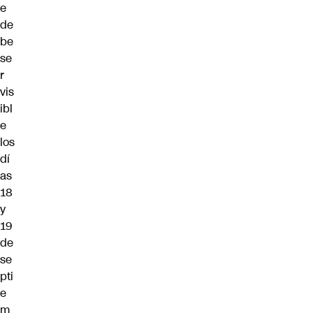
e
de
be
se
r
vis
ibl
e
los
dí
as
18
y
19
de
se
pti
e
m