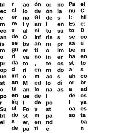
r
ei
Pa
ón
bl
ac
ci
nc
ci
C
nu
de
ec
io
ón
ia
er
hil
l:
Gi
e
na
de
s
re
e:
Es
an
m
l y
l
en
s
D
to
ni
ec
al
tu
su
de
oc
se
Inf
an
O
ris
s
se
u
sa
an
is
bs
m
pr
gu
m
be
ti
m
er
o
im
ri
en
ha
no
o
va
in
er
da
to
st
,
pr
to
te
os
d
s
a
en
op
ri
rn
do
inf
co
ah
m
ue
o
ac
s
an
br
or
ed
st
M
io
dí
til
ad
a
io
o
an
na
as
en
os
de
de
po
ue
l
líq
ya
l
de
r
l
po
ui
es
ca
s
Su
Fo
st
do
ta
so
m
bt
st
pa
s
ba
en
el
er,
nd
de
n
ti
pa
e