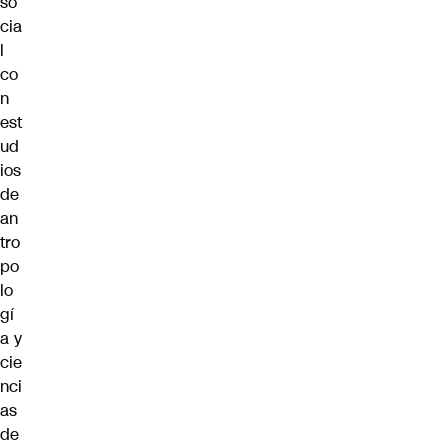
so
cia
l
co
n
est
ud
ios
de
an
tro
po
lo
gí
a y
cie
nci
as
de