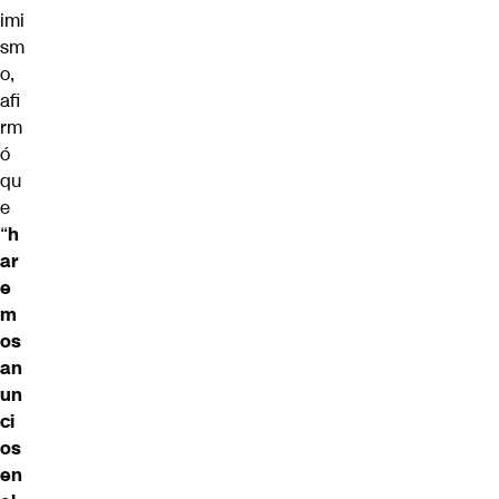
imi
sm
o,
afi
rm
ó
qu
e
“
h
ar
e
m
os
an
un
ci
os
en