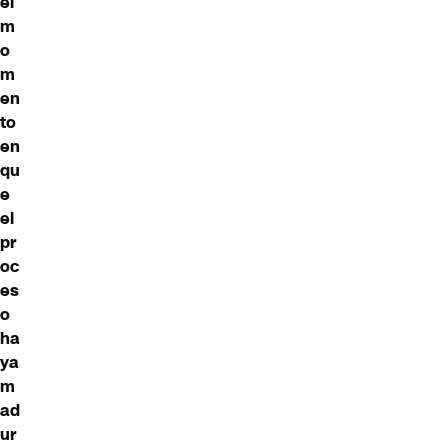
el
m
o
m
en
to
en
qu
e
el
pr
oc
es
o
ha
ya
m
ad
ur