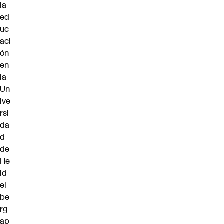
la
ed
uc
aci
ón
en
la
Un
ive
rsi
da
d
de
He
id
el
be
rg
ap