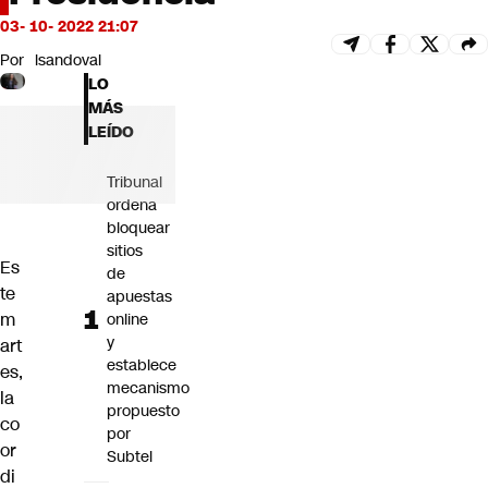
Futuro 360
03- 10- 2022 21:07
Opinión
Por
lsandoval
LO
MÁS
LEÍDO
Tribunal
ordena
bloquear
sitios
Es
de
te
apuestas
m
online
y
art
establece
es,
mecanismo
la
propuesto
co
por
or
Subtel
di