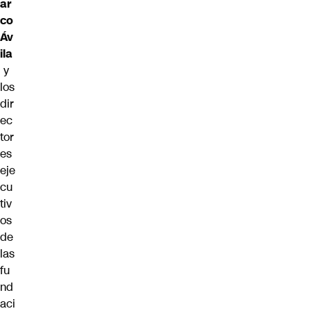
ar
co
Áv
ila
y
los
dir
ec
tor
es
eje
cu
tiv
os
de
las
fu
nd
aci