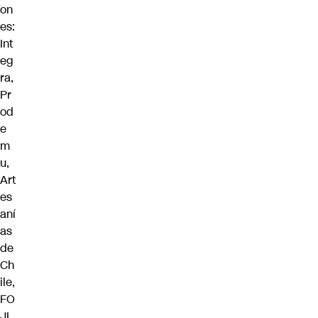
on
es:
Int
eg
ra,
Pr
od
e
m
u,
Art
es
aní
as
de
Ch
ile,
FO
JI,