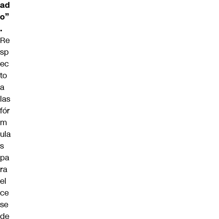
ad
o”
.
Re
sp
ec
to
a
las
fór
m
ula
s
pa
ra
el
ce
se
de