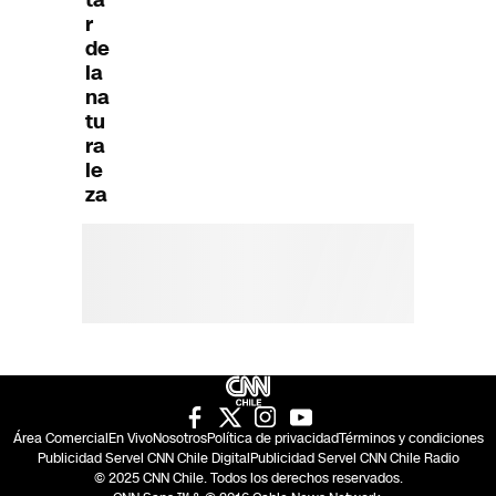
r
de
la
na
tu
ra
le
za
Área Comercial
En Vivo
Nosotros
Política de privacidad
Términos y condiciones
Publicidad Servel CNN Chile Digital
Publicidad Servel CNN Chile Radio
© 2025 CNN Chile. Todos los derechos reservados.