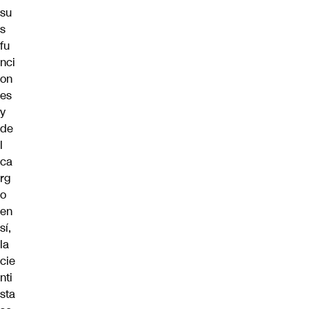
su
s
fu
nci
on
es
y
de
l
ca
rg
o
en
sí,
la
cie
nti
sta