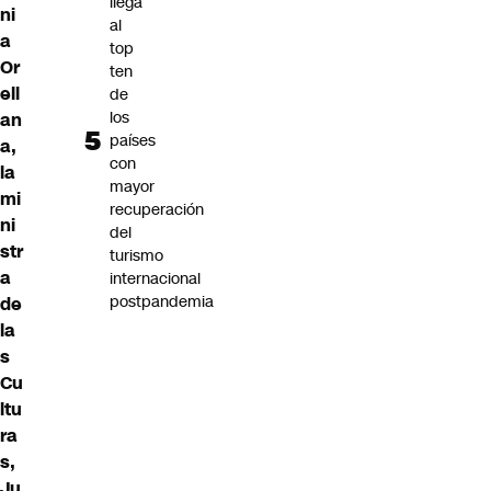
llega
ni
al
a
top
Or
ten
ell
de
los
an
países
a,
con
la
mayor
mi
recuperación
ni
del
str
turismo
a
internacional
postpandemia
de
la
s
Cu
ltu
ra
s,
Ju