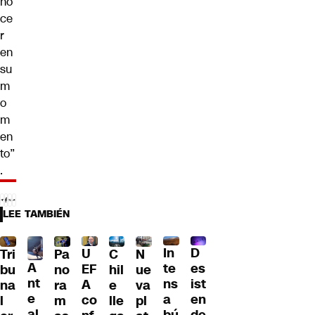
no
ce
r
en
su
m
o
m
en
to”
.
LEE TAMBIÉN
D
In
U
Tri
Pa
C
N
A
es
te
EF
bu
no
hil
ue
nt
ist
ns
A
na
ra
e
va
e
en
a
co
l
m
lle
pl
al
de
bú