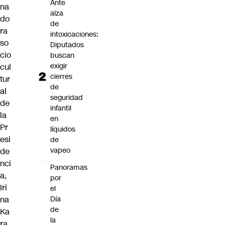
Ante
na
alza
do
de
ra
intoxicaciones:
so
Diputados
cio
buscan
exigir
cul
cierres
tur
de
al
seguridad
de
infantil
la
en
Pr
líquidos
esi
de
vapeo
de
nci
Panoramas
a,
por
Iri
el
Día
na
de
Ka
la
ra