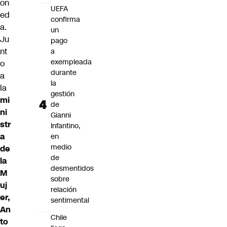
on
UEFA
ed
confirma
a.
un
Ju
pago
nt
a
exempleada
o
durante
a
la
la
gestión
mi
de
ni
Gianni
str
Infantino,
a
en
medio
de
de
la
desmentidos
M
sobre
uj
relación
er,
sentimental
An
Chile
to