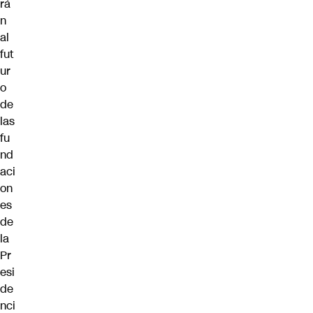
rá
n
al
fut
ur
o
de
las
fu
nd
aci
on
es
de
la
Pr
esi
de
nci