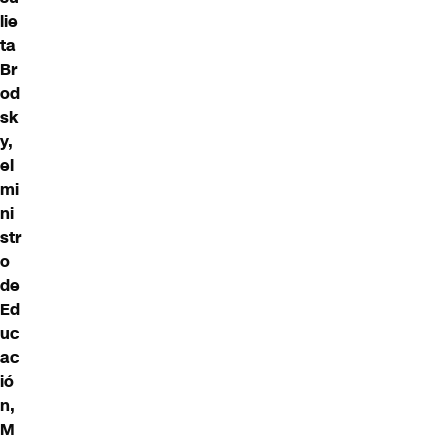
lie
ta
Br
od
sk
y,
el
mi
ni
str
o
de
Ed
uc
ac
ió
n,
M