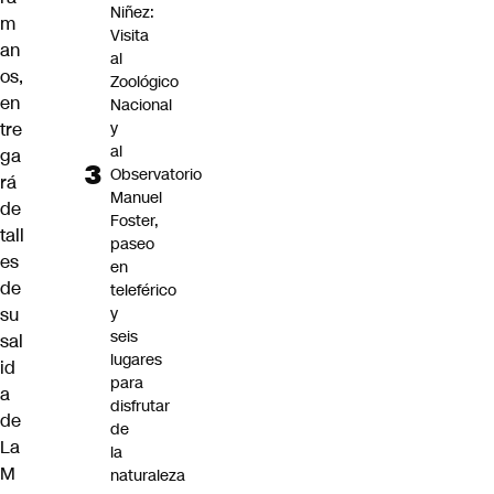
Niñez:
m
Visita
an
al
os
,
Zoológico
en
Nacional
y
tre
al
ga
Observatorio
rá
Manuel
de
Foster,
tall
paseo
es
en
de
teleférico
y
su
seis
sal
lugares
id
para
a
disfrutar
de
de
La
la
M
naturaleza