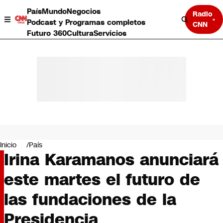
País
Mundo
Negocios
Radio
Podcast y Programas completos
CNN
Futuro 360
Cultura
Servicios
País
Mundo
Negocios
Inicio
País
Irina Karamanos anunciará
Deportes
Programas completos
este martes el futuro de
Cultura
Servicios
las fundaciones de la
Bits
CNN Data
Presidencia
CNN tiempo