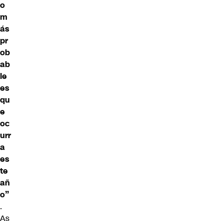
o
m
ás
pr
ob
ab
le
es
qu
e
oc
urr
a
es
te
añ
o”
.
As