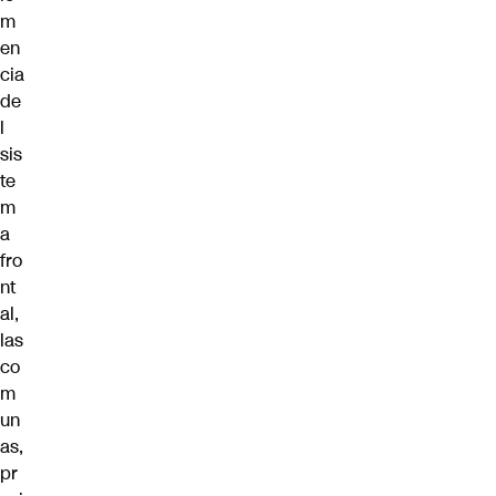
m
en
cia
de
l
sis
te
m
a
fro
nt
al,
las
co
m
un
as,
pr