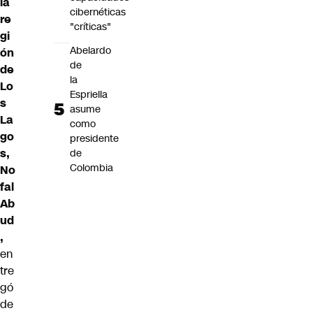
la
cibernéticas
re
"críticas"
gi
Abelardo
ón
de
de
la
Lo
Espriella
s
asume
La
como
go
presidente
s,
de
Colombia
No
fal
Ab
ud
,
en
tre
gó
de