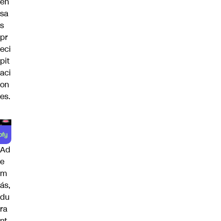
en
sa
s
pr
eci
pit
aci
on
es.
Ad
e
m
ás,
du
ra
nt