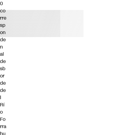
0
co
rre
sp
on
de
n
al
de
sb
or
de
de
l
Rí
o
Fo
rra
hu