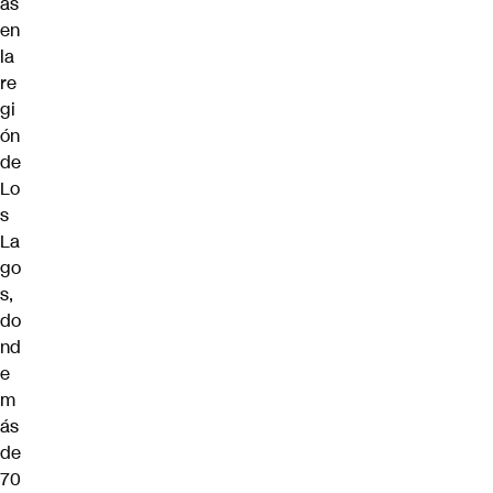
as
en
la
re
gi
ón
de
Lo
s
La
go
s,
do
nd
e
m
ás
de
70