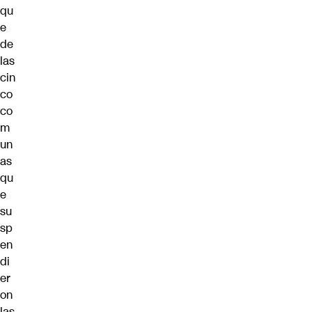
qu
e
de
las
cin
co
co
m
un
as
qu
e
su
sp
en
di
er
on
las