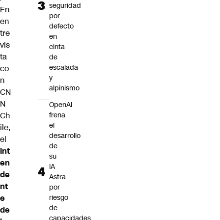
seguridad
En
por
en
defecto
tre
en
vis
cinta
ta
de
escalada
co
y
n
alpinismo
CN
N
OpenAI
Ch
frena
el
ile,
desarrollo
el
de
int
su
en
IA
de
Astra
nt
por
e
riesgo
de
de
capacidades