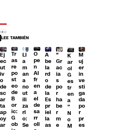
LEE TAMBIÉN
Tr
O
Ll
A
"
M
Ej
K
as
pe
a
be
Gr
uj
ec
ar
re
n
m
la
ac
er
ut
ol
po
AI
an
rd
ia
in
iv
G
st
fr
a
o
s
ve
o
es
eo
en
no
de
po
sti
de
tr
de
a
ut
la
r
ga
sc
en
B
el
ili
Es
ha
da
ar
a
or
de
za
pr
be
po
ta
“
ic:
sa
rl
iel
r
r
ap
N
G
rr
o:
la
m
pr
oy
o
ob
oll
Se
as
e
es
ar
M