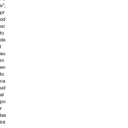
e”,
pr
od
uc
to
de
l
au
m
en
to
ca
ud
al
po
r
las
int