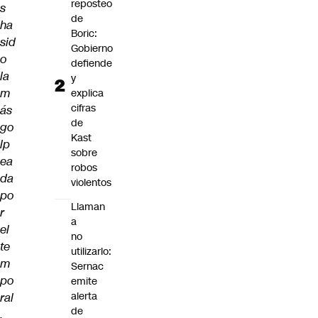
reposteo
s
de
ha
Boric:
sid
Gobierno
o
defiende
la
y
m
explica
cifras
ás
de
go
Kast
lp
sobre
ea
robos
da
violentos
po
Llaman
r
a
el
no
te
utilizarlo:
m
Sernac
po
emite
alerta
ral
de
.