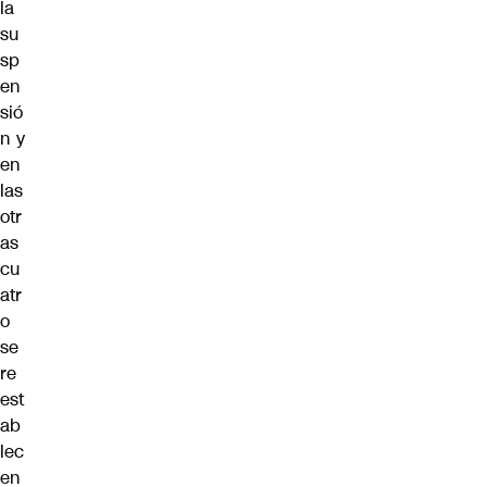
la
su
sp
en
sió
n y
en
las
otr
as
cu
atr
o
se
re
est
ab
lec
en