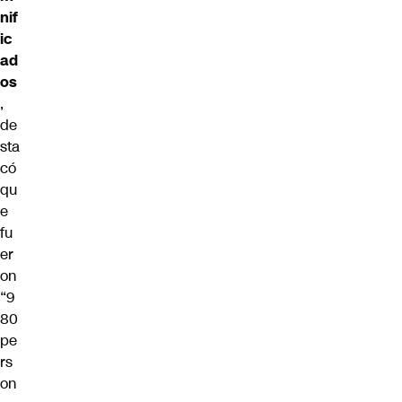
nif
ic
ad
os
,
de
sta
có
qu
e
fu
er
on
“9
80
pe
rs
on