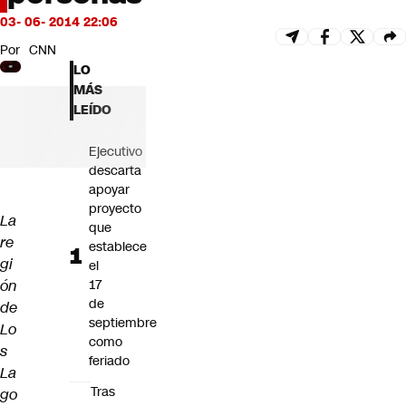
Futuro 360
03- 06- 2014 22:06
Opinión
Por
CNN
LO
MÁS
LEÍDO
Ejecutivo
descarta
apoyar
proyecto
La
que
re
establece
gi
el
ón
17
de
de
septiembre
Lo
como
s
feriado
La
Tras
go