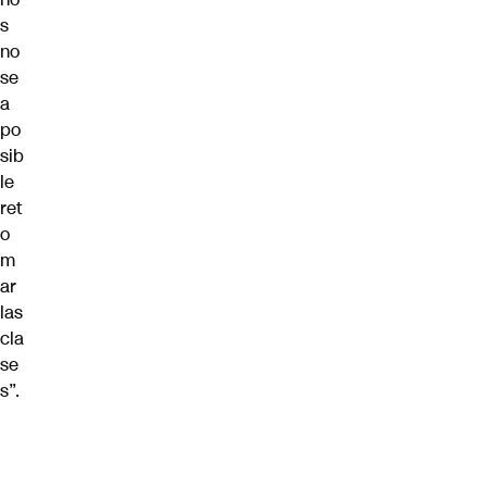
s
no
se
a
po
sib
le
ret
o
m
ar
las
cla
se
s”.