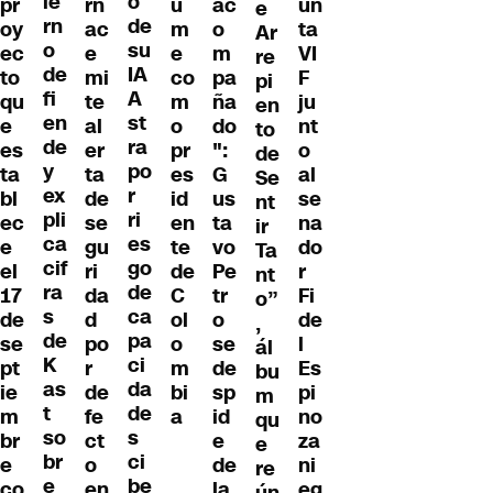
ie
o
rn
u
ac
un
pr
e
rn
de
ac
m
o
ta
oy
Ar
o
su
e
e
m
VI
ec
re
de
IA
mi
co
pa
F
to
pi
fi
A
te
m
ña
ju
qu
en
en
st
al
o
do
nt
e
to
de
ra
er
pr
":
o
es
de
y
po
ta
es
G
al
ta
Se
ex
r
de
id
us
se
bl
nt
pli
ri
se
en
ta
na
ec
ir
ca
es
gu
te
vo
do
e
Ta
cif
go
ri
de
Pe
r
el
nt
ra
de
da
C
tr
Fi
17
o”
s
ca
d
ol
o
de
de
,
de
pa
po
o
se
l
se
ál
K
ci
r
m
de
Es
pt
bu
as
da
de
bi
sp
pi
ie
m
t
de
fe
a
id
no
m
qu
so
s
ct
e
za
br
e
br
ci
o
de
ni
e
re
e
be
en
la
eg
co
ún