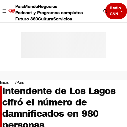
País
Mundo
Negocios
Radio
Podcast y Programas completos
CNN
Futuro 360
Cultura
Servicios
País
Mundo
Negocios
Inicio
País
Intendente de Los Lagos
Deportes
Programas completos
cifró el número de
Cultura
Servicios
damnificados en 980
Bits
CNN Data
personas
CNN tiempo