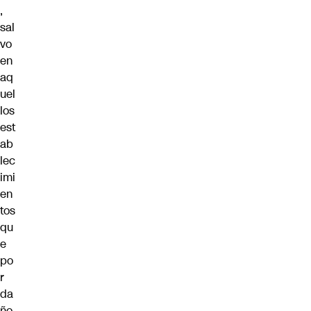
,
sal
vo
en
aq
uel
los
est
ab
lec
imi
en
tos
qu
e
po
r
da
ño