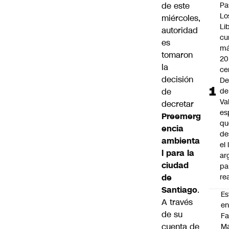
de este
Pa
Lo
miércoles,
Li
autoridad
cu
es
má
tomaron
20
la
ce
decisión
De
de
de
Va
decretar
es
Preemerg
qu
encia
de
ambienta
el
l para la
ar
ciudad
pa
de
re
Santiago
.
Es
A través
e
de su
F
cuenta de
Ma