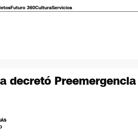
letos
Futuro 360
Cultura
Servicios
na decretó Preemergencia
MÁS
O