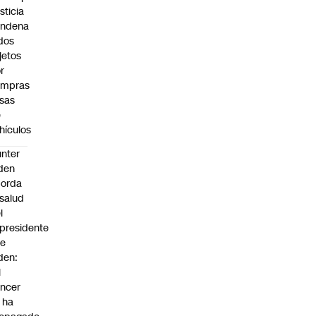
sticia
ondena
dos
jetos
r
ompras
lsas
e
hículos
nter
den
borda
 salud
l
presidente
oe
den:
l
ncer
 ha