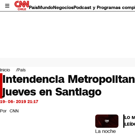
País
Mundo
Negocios
Podcast y Programas comp
País
Mundo
Inicio
País
Negocios
Intendencia Metropolita
Deportes
jueves en Santiago
Programas completos
Cultura
Servicios
19- 06- 2019 21:17
Bits
Por
CNN
CNN Data
LO 
CNN tiempo
LEÍD
Futuro 360
La noche
Opinión