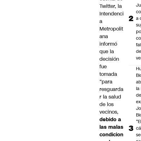
Ju
Twitter, la
c
Intendenci
a 
a
su
Metropolit
po
ana
c
informó
fa
que la
d
ve
decisión
fue
Hu
tomada
Bi
“para
a
la
resguarda
de
r la salud
ex
de los
J
vecinos,
Bi
debido a
“E
las malas
cá
condicion
se