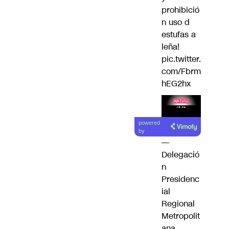
prohibició
n uso d
estufas a
leña!
pic.twitter.
com/Fbrm
hEG2hx
Lea el
powered
artículo
by
—
Delegació
n
Presidenc
ial
Regional
Metropolit
ana