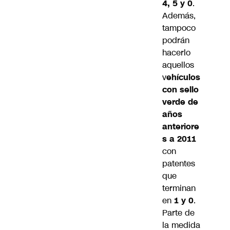
4, 5 y 0
.
Además,
tampoco
podrán
hacerlo
aquellos
v
ehículos
con sello
verde de
años
anteriore
s a 2011
con
patentes
que
terminan
en
1 y 0
.
Parte de
la medida