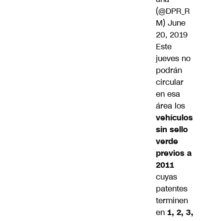
(@DPR_R
M)
June
20, 2019
Este
jueves no
podrán
circular
en esa
área los
vehículos
sin sello
verde
previos a
2011
cuyas
patentes
terminen
en
1, 2, 3,