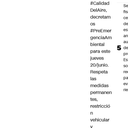
#Calidad
Se
DelAire
,
fi
decretam
ce
os
d
es
#PreEmer
an
genciaAm
a
biental
d
para este
pr
jueves
Es
20/junio.
so
Respeta
r
pa
las
ev
medidas
ri
permanen
tes,
restricció
n
vehicular
y