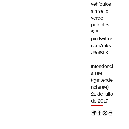
vehículos
sin sello
verde
patentes
5-6
pic.twitter.
com/mks
J9eI8LK
—
Intendenci
a RM
(@Intende
nciaRM)
21 de julio
de 2017