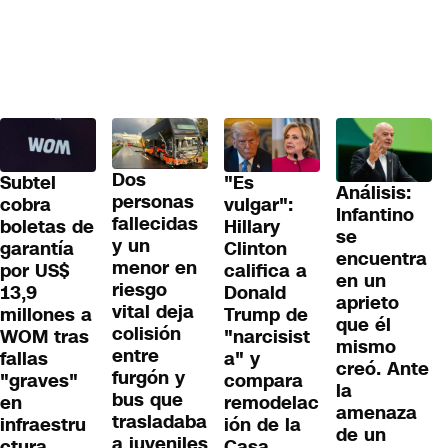
Dos
Subtel
"Es
Análisis:
personas
cobra
vulgar":
Infantino
fallecidas
boletas de
Hillary
se
y un
garantía
Clinton
encuentra
menor en
por US$
califica a
en un
riesgo
13,9
Donald
aprieto
vital deja
millones a
Trump de
que él
colisión
WOM tras
"narcisist
mismo
entre
fallas
a" y
creó. Ante
furgón y
"graves"
compara
la
bus que
en
remodelac
amenaza
trasladaba
infraestru
ión de la
de un
a juveniles
ctura
Casa