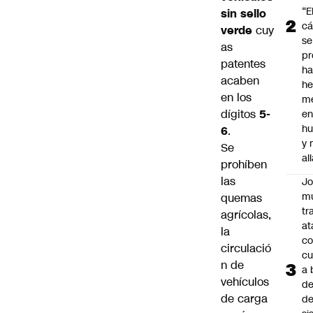
“E
sin sello
cá
verde
cuy
se
as
pr
patentes
h
acaben
h
en los
me
dígitos
5-
en
hu
6
.
y
Se
al
prohíben
las
J
mu
quemas
tr
agrícolas,
at
la
co
circulació
cu
n de
a 
vehículos
de
de carga
de