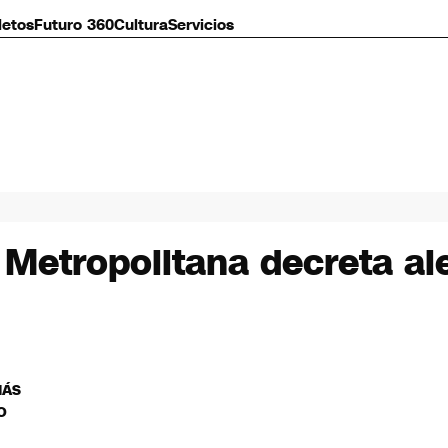
letos
Futuro 360
Cultura
Servicios
 Metropolitana decreta al
MÁS
O