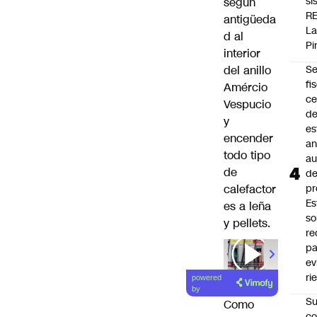
si
según
R
antigüeda
L
d al
Pi
interior
del anillo
Se
fi
Amércio
ce
Vespucio
d
y
es
encender
an
todo tipo
a
de
d
calefactor
pr
Es
es a leña
so
y pellets.
r
pa
00:00
/
01
ev
ri
powered
by
Su
Como
co