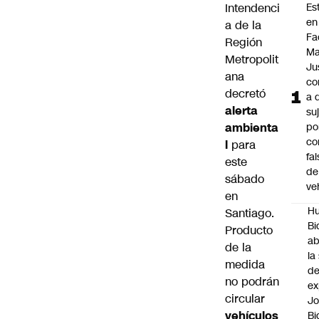
Intendenci
Es
en
a de la
Fa
Región
Ma
Metropolit
Ju
ana
co
decretó
a 
alerta
su
ambienta
po
co
l
para
fa
este
de
sábado
ve
en
Hu
Santiago.
Bi
Producto
a
de la
la
medida
de
no podrán
ex
circular
J
vehículos
Bi