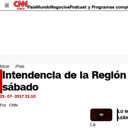
País
Mundo
Negocios
Podcast y Programas comp
País
Mundo
Inicio
País
Negocios
Intendencia de la Región
Deportes
sábado
Programas completos
Cultura
Servicios
21- 07- 2017 21:10
Bits
Por
CNN
CNN Data
LO 
CNN tiempo
LEÍD
Futuro 360
La
Opinión