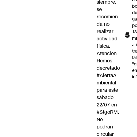
siempre,
bo
se
d
recomien
ga
da no
po
realizar
13
mi
actividad
a
física.
tr
Atencion
fa
Hemos
"g
decretado
e
#AlertaA
in
mbiental
para este
sábado
22/07 en
#StgoRM
.
No
podrán
circular