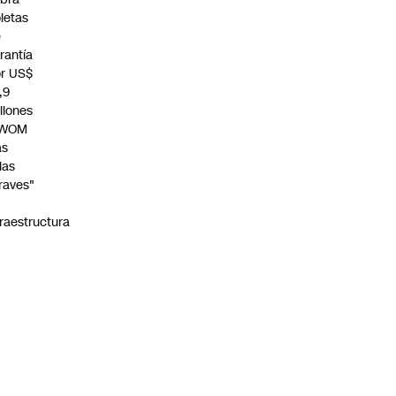
letas
e
rantía
r US$
,9
llones
 WOM
as
llas
raves"
n
fraestructura