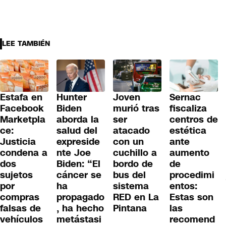
LEE TAMBIÉN
Hunter
Joven
Sernac
Estafa en
Biden
murió tras
fiscaliza
Facebook
aborda la
ser
centros de
Marketpla
salud del
atacado
estética
ce:
expreside
con un
ante
Justicia
nte Joe
cuchillo a
aumento
condena a
Biden: “El
bordo de
de
dos
cáncer se
bus del
procedimi
sujetos
ha
sistema
entos:
por
propagado
RED en La
Estas son
compras
, ha hecho
Pintana
las
falsas de
metástasi
recomend
vehículos