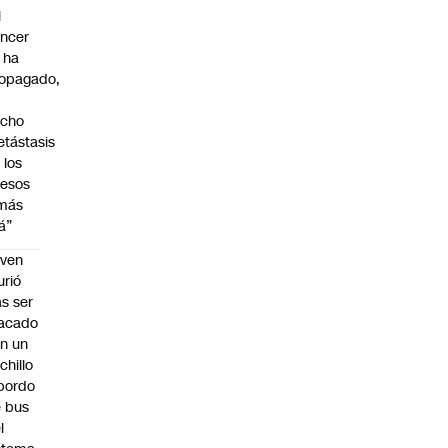
l
ncer
 ha
opagado,
a
echo
tástasis
 los
esos
 más
lá”
oven
rió
as ser
acado
n un
chillo
bordo
 bus
l