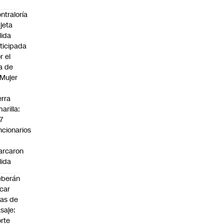
ntraloría
jeta
lida
ticipada
r el
a de
 Mujer
n
erra
arilla:
7
ncionarios
o
arcaron
lida
eberán
car
jas de
saje:
rte