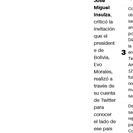
José
Miguel
Co
Insulza
,
ob
sa
criticó la
an
invitación
po
que el
Dí
president
la
e de
e
Bolivia,
Ti
Evo
Am
12
Morales,
fu
realizó a
n
través de
m
su cuenta
sa
de Twitter
D
para
sa
conocer
re
el lado de
pa
ese país
Co