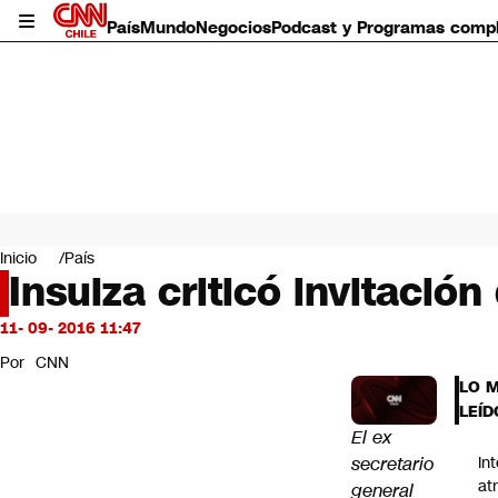
País
Mundo
Negocios
Podcast y Programas comp
País
Mundo
Inicio
País
Negocios
Insulza criticó invitació
Deportes
Programas completos
11- 09- 2016 11:47
Cultura
Por
CNN
Servicios
LO 
Bits
LEÍD
CNN Data
El ex
CNN tiempo
secretario
In
Futuro 360
at
general
Opinión