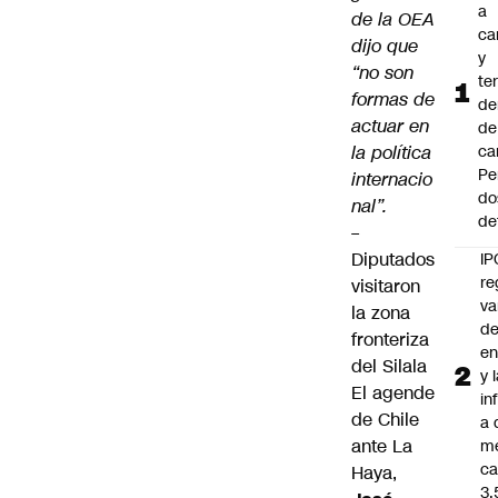
a
de la OEA
ca
dijo que
y
“no son
te
formas de
de
actuar en
de
la política
ca
Pe
internacio
do
nal”.
de
–
Diputados
IP
re
visitaron
va
la zona
de
fronteriza
en
del Silala
y 
El agende
in
de Chile
a 
ante La
m
ca
Haya,
3