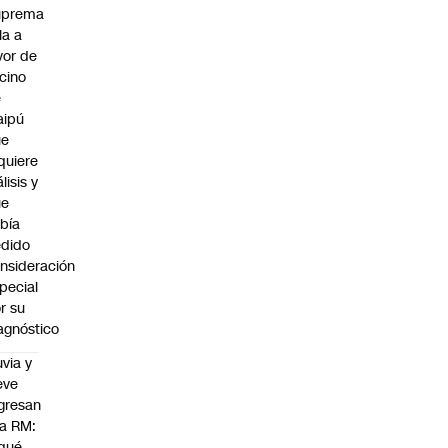
uprema
lla a
vor de
cino
e
aipú
ue
quiere
álisis y
ue
bía
dido
nsideración
pecial
r su
agnóstico
uvia y
eve
gresan
la RM:
qué