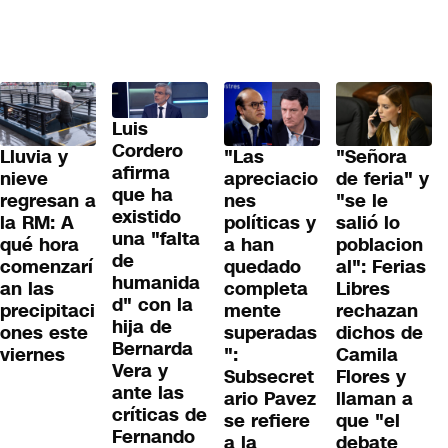
Luis
Cordero
Lluvia y
"Las
"Señora
afirma
nieve
apreciacio
de feria" y
que ha
regresan a
nes
"se le
existido
la RM: A
políticas y
salió lo
una "falta
qué hora
a han
poblacion
de
comenzarí
quedado
al": Ferias
humanida
an las
completa
Libres
d" con la
precipitaci
mente
rechazan
hija de
ones este
superadas
dichos de
Bernarda
viernes
":
Camila
Vera y
Subsecret
Flores y
ante las
ario Pavez
llaman a
críticas de
se refiere
que "el
Fernando
a la
debate