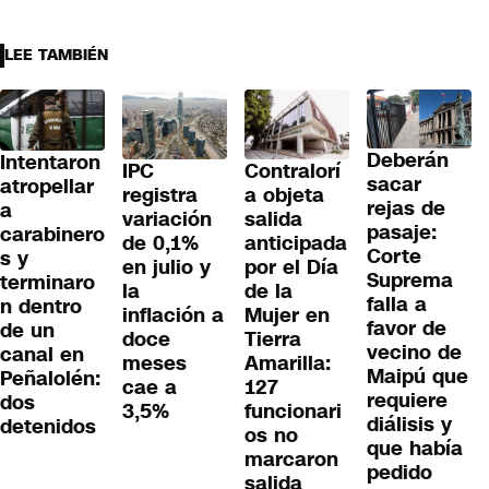
LEE TAMBIÉN
Deberán
Intentaron
IPC
Contralorí
sacar
atropellar
registra
a objeta
rejas de
a
variación
salida
pasaje:
carabinero
de 0,1%
anticipada
Corte
s y
en julio y
por el Día
Suprema
terminaro
la
de la
falla a
n dentro
inflación a
Mujer en
favor de
de un
doce
Tierra
vecino de
canal en
meses
Amarilla:
Maipú que
Peñalolén:
cae a
127
requiere
dos
3,5%
funcionari
diálisis y
detenidos
os no
que había
marcaron
pedido
salida