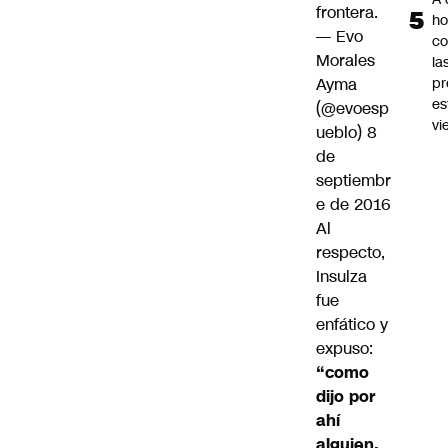
frontera.
ho
— Evo
co
Morales
la
pr
Ayma
es
(@evoesp
vi
ueblo)
8
de
septiembr
e de 2016
Al
respecto,
Insulza
fue
enfático y
expuso:
“como
dijo por
ahí
alguien,