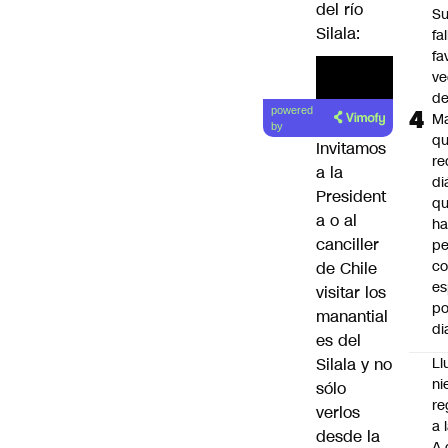
del río
S
Silala:
fa
fa
ve
d
powered
M
by
q
Invitamos
re
a la
di
President
q
a o al
ha
canciller
pe
co
de Chile
es
visitar los
po
manantial
di
es del
Ll
Silala y no
ni
sólo
re
verlos
a 
desde la
A 