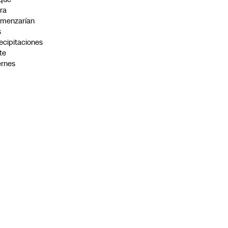
ra
menzarían
s
ecipitaciones
te
ernes