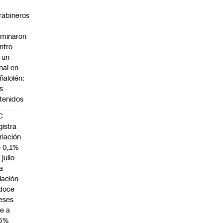
rabineros
rminaron
ntro
 un
nal en
ñalolén:
s
tenidos
C
gistra
riación
 0,1%
 julio
la
flación
doce
eses
e a
,5%