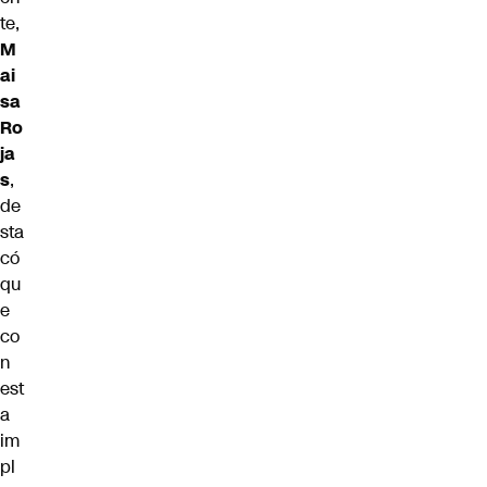
te,
M
ai
sa
Ro
ja
s
,
de
sta
có
qu
e
co
n
est
a
im
pl