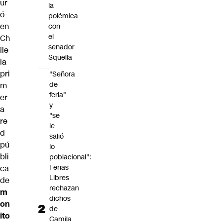
ur
la
ó
polémica
en
con
el
Ch
senador
ile
Squella
la
pri
"Señora
de
m
feria"
er
y
a
"se
re
le
d
salió
pú
lo
bli
poblacional":
Ferias
ca
Libres
de
rechazan
m
dichos
on
de
ito
Camila