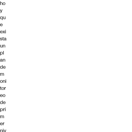
ho
y
qu
e
exi
sta
un
pl
an
de
m
oni
tor
eo
de
pri
m
er
niv