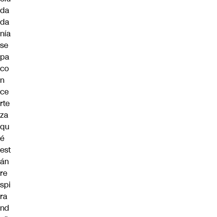
da
da
nía
se
pa
co
n
ce
rte
za
qu
é
est
án
re
spi
ra
nd