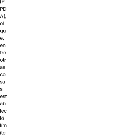
(P
PD
A),
el
qu
e,
en
tre
otr
as
co
sa
s,
est
ab
lec
ió
lím
ite