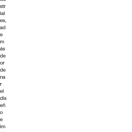
str
ial
es,
ad
e
m
ás
de
or
de
na
r
el
dis
eñ
o
e
im