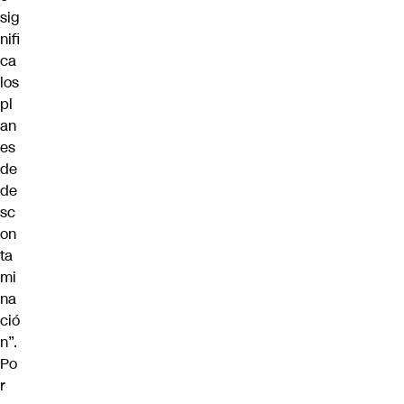
sig
nifi
ca
los
pl
an
es
de
de
sc
on
ta
mi
na
ció
n”.
Po
r