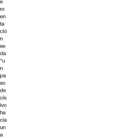
e
m
en
ta
ció
n
se
da
“u
n
pa
so
de
cis
ivo
ha
cia
un
a