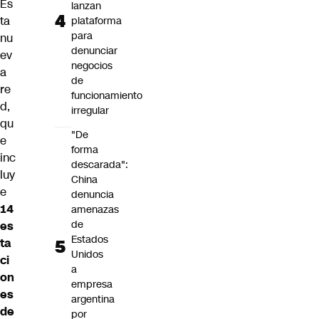
Es
lanzan
ta
plataforma
para
nu
denunciar
ev
negocios
a
de
re
funcionamiento
d,
irregular
qu
"De
e
forma
inc
descarada":
luy
China
e
denuncia
14
amenazas
de
es
Estados
ta
Unidos
ci
a
on
empresa
es
argentina
de
por