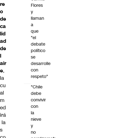
re
Flores
o
y
llaman
de
a
ca
que
lid
"el
ad
debate
de
político
l
se
air
desarrolle
con
e
,
respeto"
la
cu
"Chile
al
debe
convivir
m
con
ed
la
irá
nieve
la
y
s
no
co