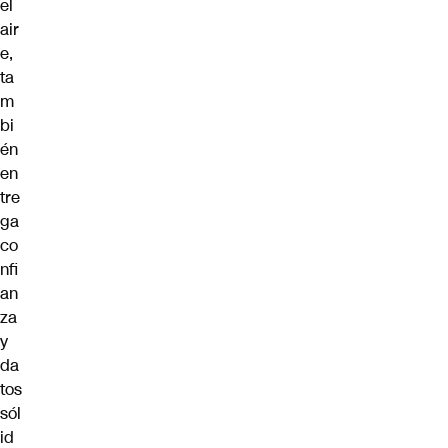
el
air
e,
ta
m
bi
én
en
tre
ga
co
nfi
an
za
y
da
tos
sól
id