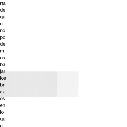
rta
de
qu
e
no
po
de
m
os
ba
jar
los
br
az
os
en
lo
qu
e