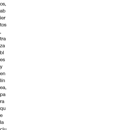
os,
ab
ier
tos
,
tra
za
bl
es
y
en
lín
ea,
pa
ra
qu
e
la
ciu