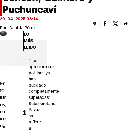
Futuro 360
Puchuncaví
Opinión
29- 04- 2025 08:14
Por
Daniela Pérez
LO
MÁS
LEÍDO
"Las
apreciaciones
políticas ya
han
Es
quedado
te
completamente
lun
superadas":
Subsecretario
es,
Pavez
se
se
ina
refiere
ug
a