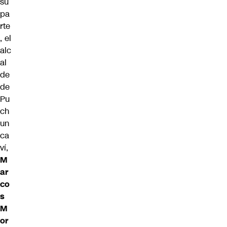
su
pa
rte
, el
alc
al
de
de
Pu
ch
un
ca
ví,
M
ar
co
s
M
or