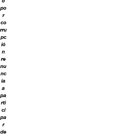
o
po
r
co
rru
pc
ió
n
re
nu
nc
ia
a
pa
rti
ci
pa
r
de