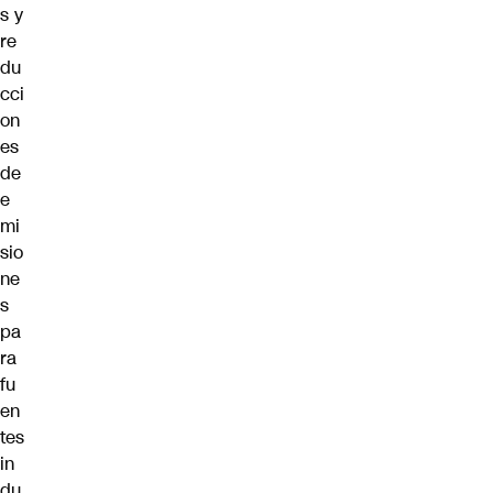
s y
re
du
cci
on
es
de
e
mi
sio
ne
s
pa
ra
fu
en
tes
in
du