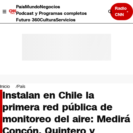
País
Mundo
Negocios
Radio
Podcast y Programas completos
CNN
Futuro 360
Cultura
Servicios
País
Mundo
Negocios
Inicio
País
Instalan en Chile la
Deportes
Programas completos
primera red pública de
Cultura
Servicios
monitoreo del aire: Medirá
Bits
CNN Data
Concón, Quintero y
CNN tiempo