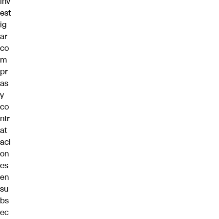
inv
est
ig
ar
co
m
pr
as
y
co
ntr
at
aci
on
es
en
su
bs
ec