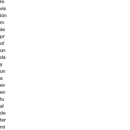
re
vis
ión
m
ás
pr
of
un
da
y
un
a
ev
en
tu
al
de
ter
mi