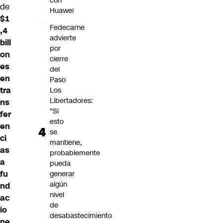
con
de
Huawei
$1
Fedecarne
,4
advierte
bill
por
on
cierre
es
del
en
Paso
tra
Los
Libertadores:
ns
"Si
fer
esto
en
se
ci
mantiene,
as
probablemente
a
pueda
fu
generar
algún
nd
nivel
ac
de
io
desabastecimiento
ne