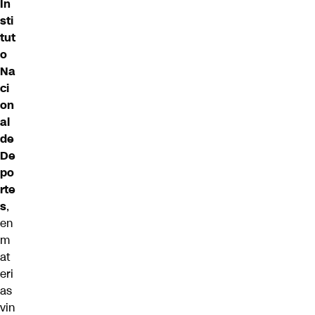
In
sti
tut
o
Na
ci
on
al
de
De
po
rte
s
,
en
m
at
eri
as
vin