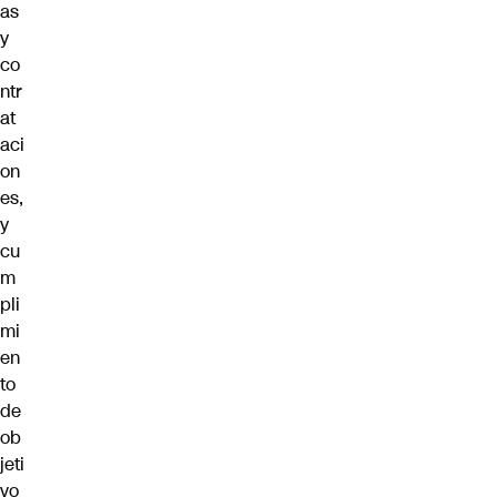
as
y
co
ntr
at
aci
on
es,
y
cu
m
pli
mi
en
to
de
ob
jeti
vo