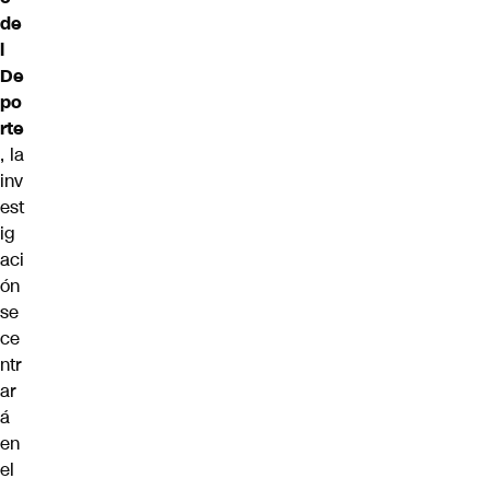
de
l
De
po
rte
, la
inv
est
ig
aci
ón
se
ce
ntr
ar
á
en
el