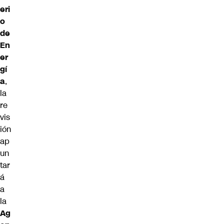
eri
o
de
En
er
gí
a
,
la
re
vis
ión
ap
un
tar
á
a
la
Ag