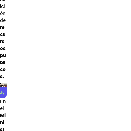
ici
ón
de
re
cu
rs
os
pú
bli
co
s
.
En
el
Mi
ni
st