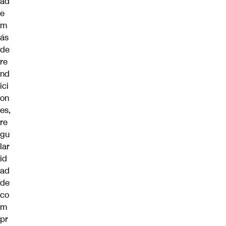
ad
e
m
ás
de
re
nd
ici
on
es,
re
gu
lar
id
ad
de
co
m
pr