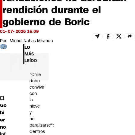
Futuro 360
rendición durante el
Opinión
gobierno de Boric
01- 07- 2026 15:09
Por
Michel Nahas Miranda
LO
MÁS
LEÍDO
"Chile
debe
convivir
con
El
la
Go
nieve
bi
y
no
er
paralizarse":
no
Centros
inf