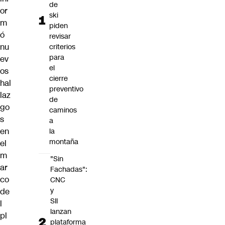
de
or
ski
m
piden
ó
revisar
nu
criterios
para
ev
el
os
cierre
hal
preventivo
laz
de
go
caminos
s
a
en
la
montaña
el
m
"Sin
ar
Fachadas":
co
CNC
y
de
SII
l
lanzan
pl
plataforma