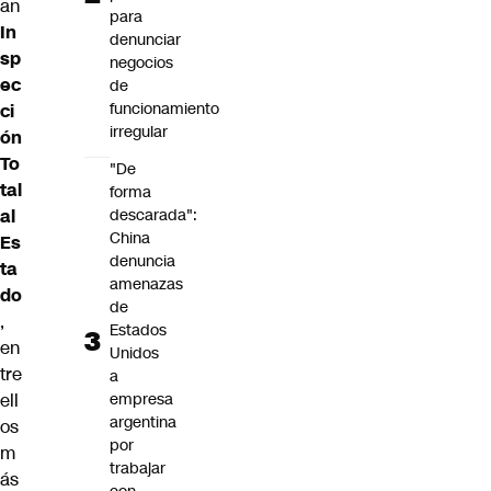
an
para
In
denunciar
sp
negocios
ec
de
funcionamiento
ci
irregular
ón
To
"De
tal
forma
descarada":
al
China
Es
denuncia
ta
amenazas
do
de
,
Estados
en
Unidos
tre
a
empresa
ell
argentina
os
por
m
trabajar
ás