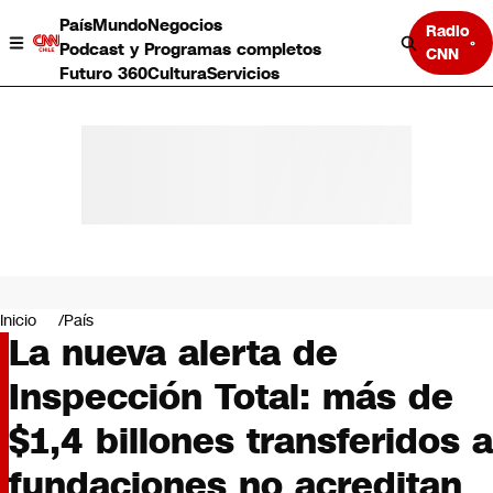
País
Mundo
Negocios
Radio
Podcast y Programas completos
CNN
Futuro 360
Cultura
Servicios
País
Mundo
Negocios
Inicio
País
La nueva alerta de
Deportes
Programas completos
Inspección Total: más de
Cultura
Servicios
$1,4 billones transferidos a
Bits
CNN Data
fundaciones no acreditan
CNN tiempo