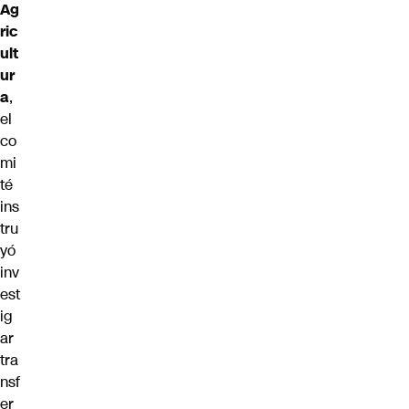
Ag
ric
ult
ur
a
,
el
co
mi
té
ins
tru
yó
inv
est
ig
ar
tra
nsf
er