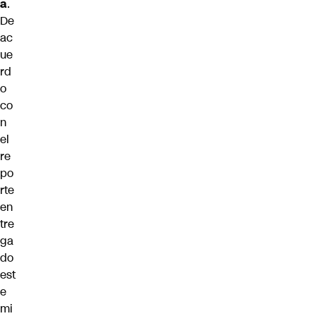
a
.
De
ac
ue
rd
o
co
n
el
re
po
rte
en
tre
ga
do
est
e
mi