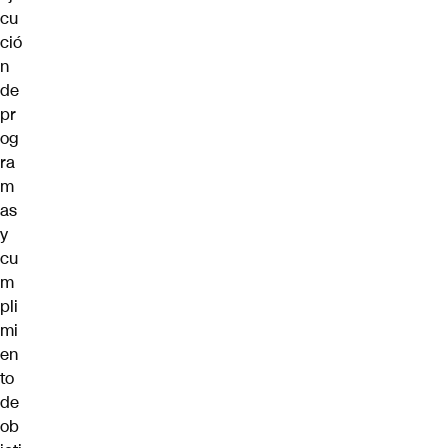
cu
ció
n
de
pr
og
ra
m
as
y
cu
m
pli
mi
en
to
de
ob