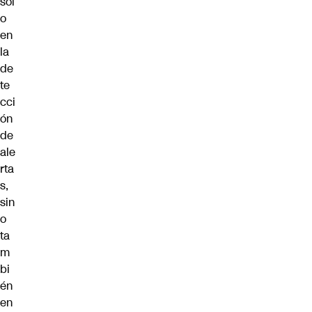
sol
o
en
la
de
te
cci
ón
de
ale
rta
s,
sin
o
ta
m
bi
én
en