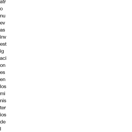
atr
o
nu
ev
as
inv
est
ig
aci
on
es
en
los
mi
nis
ter
ios
de
l