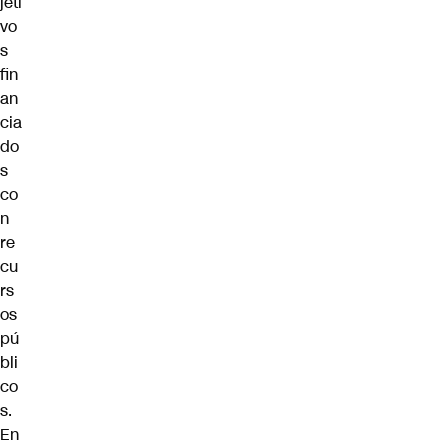
jeti
vo
s
fin
an
cia
do
s
co
n
re
cu
rs
os
pú
bli
co
s.
En