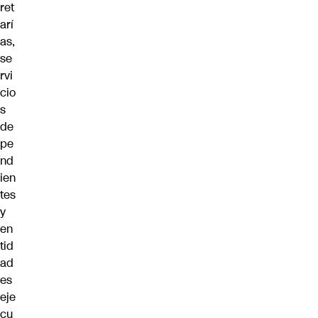
ret
arí
as,
se
rvi
cio
s
de
pe
nd
ien
tes
y
en
tid
ad
es
eje
cu