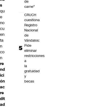
de
s
carne"
qu
CRUCH
e
cuestiona
no
Registro
cu
Nacional
en
de
ta
Vándalos:
Pide
n
eliminar
co
restricciones
n
a
re
la
nd
gratuidad
ici
y
ón
becas
ac
re
dit
ad