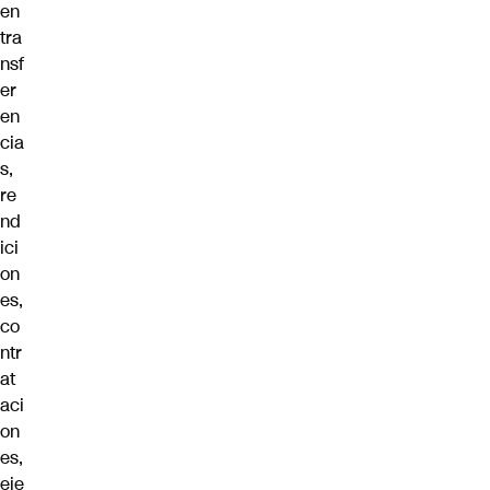
en
tra
nsf
er
en
cia
s,
re
nd
ici
on
es,
co
ntr
at
aci
on
es,
eje