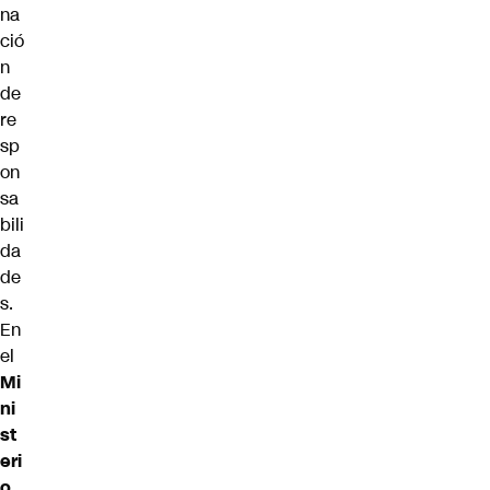
na
ció
n
de
re
sp
on
sa
bili
da
de
s.
En
el
Mi
ni
st
eri
o