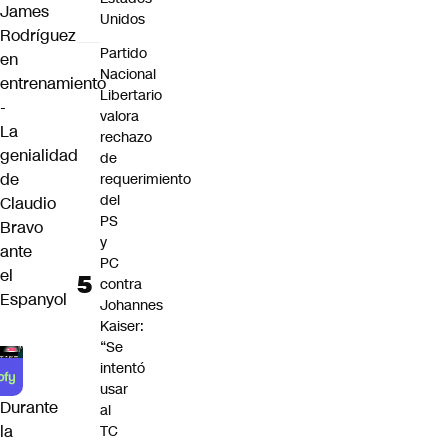
James
Unidos
Rodríguez
Partido
en
Nacional
entrenamiento
Libertario
-
valora
La
rechazo
genialidad
de
de
requerimiento
del
Claudio
PS
Bravo
y
ante
PC
el
contra
Espanyol
Johannes
Kaiser:
“Se
intentó
usar
Durante
al
la
TC