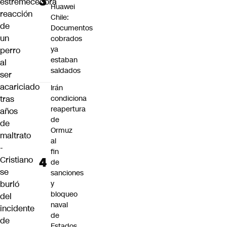
estremecedora
Huawei
reacción
Chile:
de
Documentos
un
cobrados
ya
perro
estaban
al
saldados
ser
acariciado
Irán
tras
condiciona
reapertura
años
de
de
Ormuz
maltrato
al
-
fin
Cristiano
de
se
sanciones
burló
y
bloqueo
del
naval
incidente
de
de
Estados