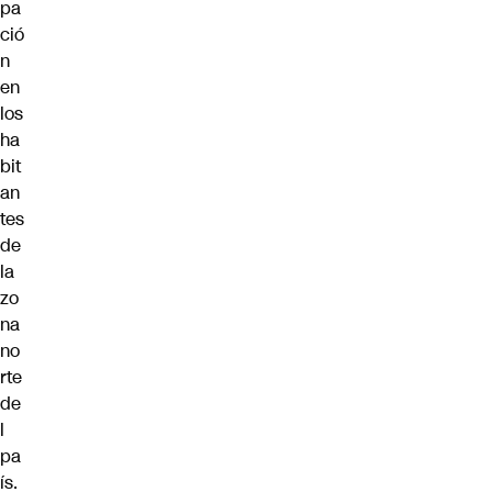
pa
ció
n
en
los
ha
bit
an
tes
de
la
zo
na
no
rte
de
l
pa
ís.