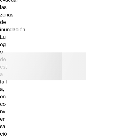
las
zonas
de
inundación.
Lu
eg
o
de
est
a
fall
a,
en
co
nv
er
sa
ció