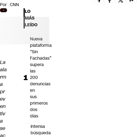
Por
CNN
Futuro 360
LO
Opinión
MÁS
LEÍDO
Nueva
plataforma
“Sin
Fachadas”
La
supera
ala
las
rm
200
a
denuncias
en
pr
sus
ev
primeros
en
dos
tiv
días
a
Intensa
se
búsqueda
ac