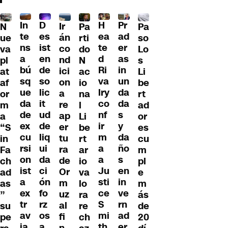
D
In
H
Pr
Ir
Pa
N
Pa
es
te
ea
ad
án
so
ue
rti
ist
ns
te
er
co
Lo
va
do
en
a
d
as
nd
s
pl
N
de
bú
Ri
in
ici
Li
at
ac
so
sq
va
un
on
be
af
io
lic
ue
lry
da
a
rt
or
na
it
da
co
da
re
ad
m
l
ud
de
nf
s
ap
or
a
Li
de
ex
ir
y
er
es
“S
be
liq
cu
m
da
tu
cu
in
rt
ui
rsi
a
ño
ra
m
Fa
ar
da
on
a
s
de
pl
ch
io
ci
ist
Ju
en
Or
e
ad
va
ón
a
sti
in
m
m
as
lo
fo
ex
ce
ve
uz
ás
”
ra
rz
tr
S
rn
al
de
su
re
os
av
mi
ad
fi
20
pe
ch
a
ia
th
er
n