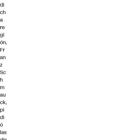
di
ch
a
re
gi
ón,
Fr
an
z
Sc
h
m
au
ck,
pi
di
ó
las
dis