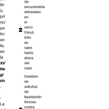
de
tiv
excursionista
ó,
extraviado
pri
en
nci
el
cerro
pa
Panul:
lm
Esto
en
se
te,
sabe
en
hasta
la
ahora
XV
del
caso
Re
gi
Desisten
ón
de
.
solicitud
de
liquidación
-
forzosa
La
contra