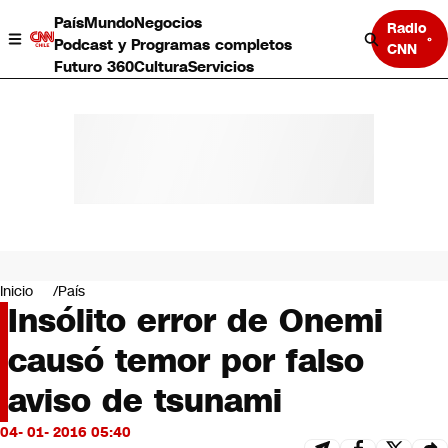
País
Mundo
Negocios
Radio
Podcast y Programas completos
CNN
Futuro 360
Cultura
Servicios
País
Mundo
Negocios
Inicio
País
Insólito error de Onemi
Deportes
Programas completos
causó temor por falso
Cultura
Servicios
aviso de tsunami
Bits
CNN Data
04- 01- 2016 05:40
CNN tiempo