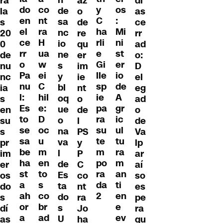
dí
ra
az
co
do
y
os
de
as
la
o
nt
en
C
:
sa
ce
s
de
ra
el
ha
Mi
nc
rr
20
re
H
ce
rli
ni
io
ad
0
qu
ua
rr
e
st
ne
o:
de
er
w
o
Gi
er
s
D
nu
im
ei
Pa
lle
io
y
el
nc
ie
C
nu
sp
de
bl
eg
ia
nt
hil
l:
ie
A
oq
ad
s
o
e:
Es
pa
gr
ue
o
en
de
D
to
ra
ic
o
de
su
l
oc
se
su
ul
na
Va
s
PS
u
sa
te
tu
va
lp
pr
y
m
be
m
ra
l
ar
im
P
en
ha
po
m
de
aí
er
C
to
st
ra
an
Es
so
os
co
s
a
da
ti
ta
es
do
nt
co
ah
2
en
do
pe
s
ra
br
or
e
s
ra
dí
Jo
ad
a
ev
U
qu
as
ha