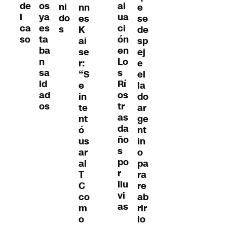
os
de
al
ni
e
nn
ya
l
ua
do
se
es
es
ca
ci
s
de
K
ta
so
ón
sp
ai
ba
en
ej
se
n
Lo
e
r:
sa
s
el
“S
ld
Rí
la
e
ad
os
do
in
os
tr
ar
te
as
ge
nt
da
nt
ó
ño
in
us
s
o
ar
po
pa
al
r
ra
T
llu
re
C
vi
ab
co
as
rir
m
lo
o