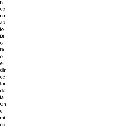
n
co
n
r
ad
io
Bí
o
Bí
o
el
dir
ec
tor
de
la
On
e
mi
en