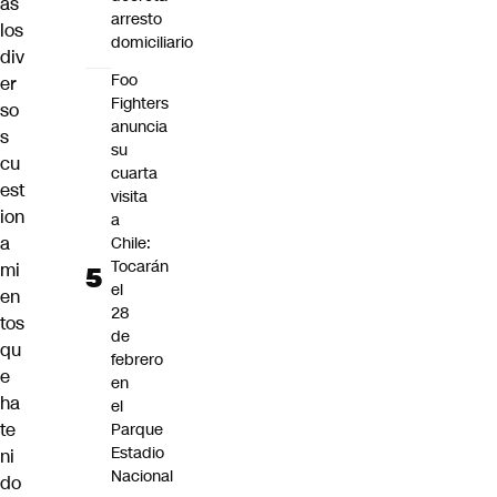
as
arresto
los
domiciliario
div
Foo
er
Fighters
so
anuncia
s
su
cu
cuarta
est
visita
ion
a
a
Chile:
Tocarán
mi
el
en
28
tos
de
qu
febrero
e
en
ha
el
te
Parque
Estadio
ni
Nacional
do