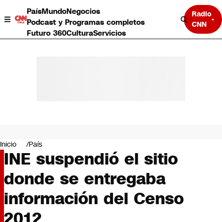
País
Mundo
Negocios
Radio
Podcast y Programas completos
CNN
Futuro 360
Cultura
Servicios
País
Mundo
Negocios
Inicio
País
INE suspendió el sitio
Deportes
Programas completos
donde se entregaba
Cultura
Servicios
información del Censo
Bits
CNN Data
2012
CNN tiempo