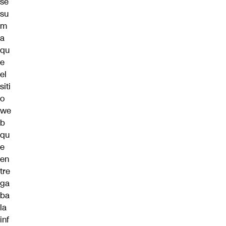
se
su
m
a
qu
e
el
siti
o
we
b
qu
e
en
tre
ga
ba
la
inf