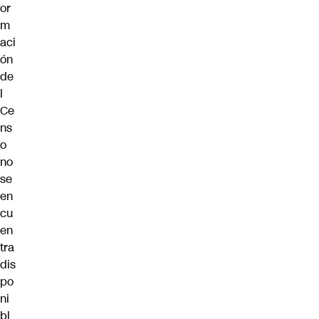
or
m
aci
ón
de
l
Ce
ns
o
no
se
en
cu
en
tra
dis
po
ni
bl