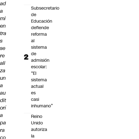
ad
Subsecretario
a
de
mi
Educación
en
defiende
tra
reforma
s
al
sistema
se
de
re
admisión
ali
escolar:
za
“El
un
sistema
a
actual
au
es
casi
dit
inhumano”
orí
a
Reino
pa
Unido
autoriza
ra
la
co