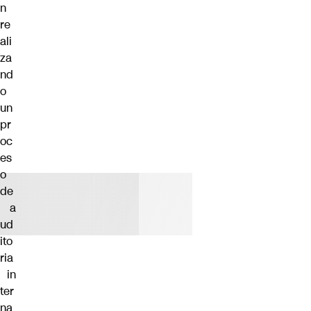
n
re
ali
za
nd
o
un
pr
oc
es
o
de
a
ud
ito
ria
in
ter
na