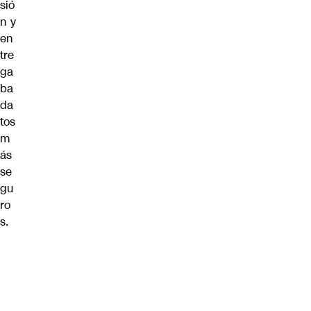
sió
n y
en
tre
ga
ba
da
tos
m
ás
se
gu
ro
s.