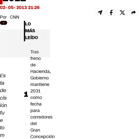
Futuro 360
02- 05- 2013 21:26
Opinión
Por
CNN
LO
MÁS
LEÍDO
Tras
freno
de
Hacienda,
Es
Gobierno
ta
mantiene
de
2031
cis
como
fecha
ión
para
fu
corredores
e
del
to
Gran
m
Concepción