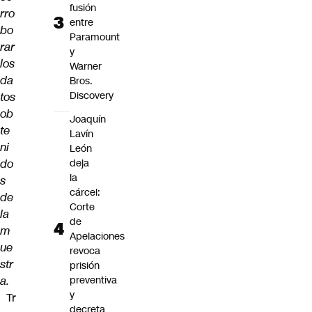
fusión
rro
entre
bo
Paramount
rar
y
los
Warner
da
Bros.
Discovery
tos
ob
Joaquín
te
Lavín
ni
León
do
deja
la
s
cárcel:
de
Corte
la
de
m
Apelaciones
ue
revoca
str
prisión
a.
preventiva
y
Tr
decreta