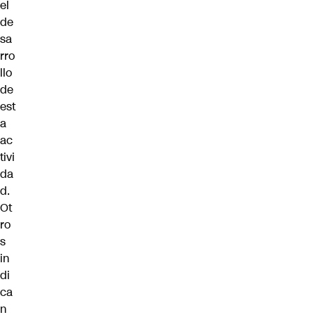
el
de
sa
rro
llo
de
est
a
ac
tivi
da
d.
Ot
ro
s
in
di
ca
n