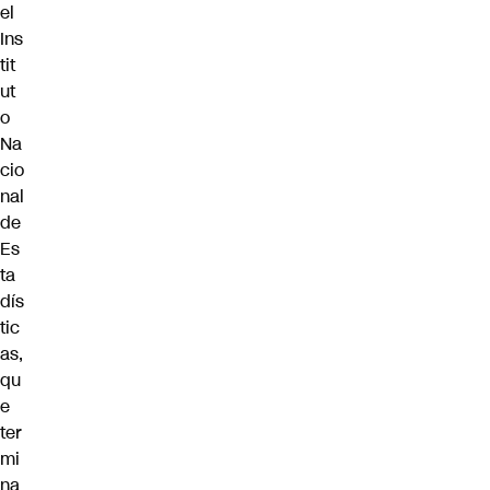
el
Ins
tit
ut
o
Na
cio
nal
de
Es
ta
dís
tic
as,
qu
e
ter
mi
na