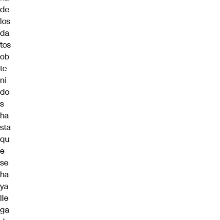
de
los
da
tos
ob
te
ni
do
s
ha
sta
qu
e
se
ha
ya
lle
ga