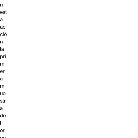
n
est
a
ac
ció
n
la
pri
m
er
a
m
ue
str
a
de
l
or
ga