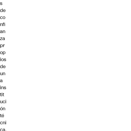
s
de
co
nfi
an
za
pr
op
ios
de
un
a
ins
tit
uci
ón
té
cni
ca,