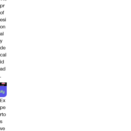
pr
of
esi
on
al
y
de
cal
id
ad
.
Ex
pe
rto
s
ve