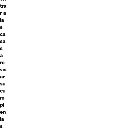
tra
r a
la
s
ca
sa
s
a
re
vis
ar
su
cu
m
pl
en
la
s