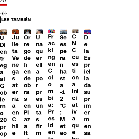
20
LEE TAMBIÉN
Fr
C
Ju
Or
U
Se
D
U
ac
N
lie
re
na
es
e
DI
ki
C
ta
go
qu
pe
la
en
ng
cu
Ve
de
er
ra
Es
tr
en
es
ne
fi
ell
n
pr
eg
C
ti
ga
en
a
ha
iel
a
ol
on
s
de
po
st
la
al
o
a
at
ob
r
a
da
G
m
ini
er
ra
pr
-1
su
ob
bi
ci
riz
s
es
2
pr
ie
a:
at
a
en
un
°C
im
rn
Pr
iv
en
Pl
ta
:
er
o
es
a
C
az
s
M
m
20
id
qu
hil
a
fir
et
en
pr
en
e
e
It
m
eo
sa
op