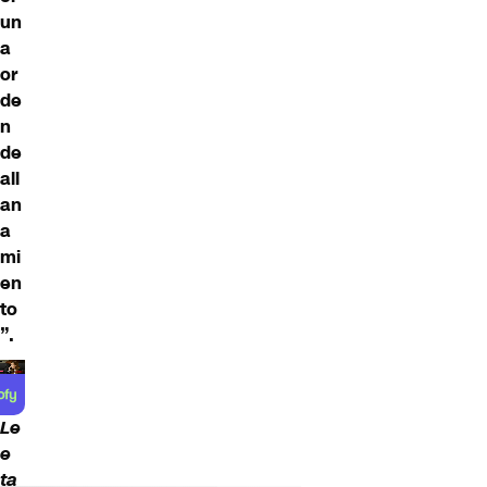
un
a
or
de
n
de
all
an
a
mi
en
to
”.
Le
e
ta