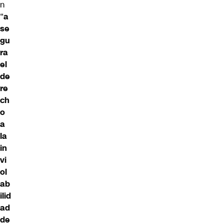
n
“
a
se
gu
ra
el
de
re
ch
o
a
la
in
vi
ol
ab
ilid
ad
de