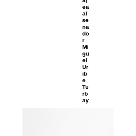
aj
ea
al
se
na
do
r
Mi
gu
el
Ur
ib
e
Tu
rb
ay