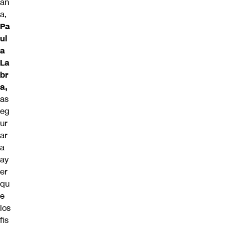
an
a,
Pa
ul
a
La
br
a,
as
eg
ur
ar
a
ay
er
qu
e
los
fis