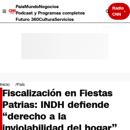
País
Mundo
Negocios
Radio
Podcast y Programas completos
CNN
Futuro 360
Cultura
Servicios
País
Mundo
Negocios
Inicio
País
Fiscalización en Fiestas
Deportes
Programas completos
Patrias: INDH defiende
Cultura
Servicios
“derecho a la
Bits
CNN Data
inviolabilidad del hogar”
CNN tiempo