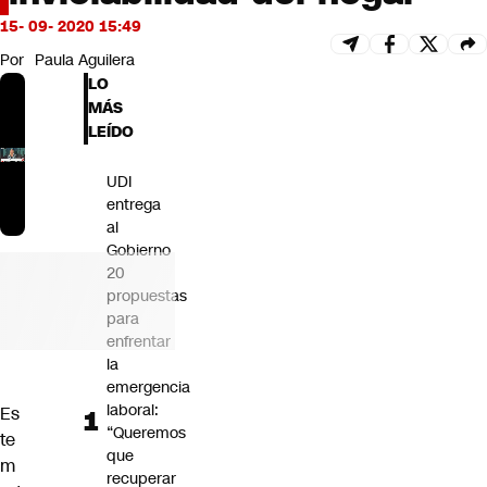
Futuro 360
15- 09- 2020 15:49
Opinión
Por
Paula Aguilera
LO
MÁS
LEÍDO
UDI
entrega
al
Gobierno
20
propuestas
para
enfrentar
la
emergencia
laboral:
Es
“Queremos
te
que
m
recuperar