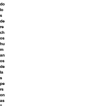
do
lo
s
de
re
ch
os
hu
m
an
os
de
la
s
pe
rs
on
as