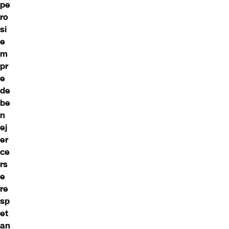
pe
ro
si
e
m
pr
e
de
be
n
ej
er
ce
rs
e
re
sp
et
an