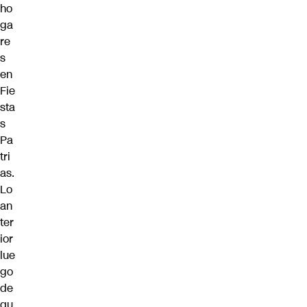
ho
ga
re
s
en
Fie
sta
s
Pa
tri
as.
Lo
an
ter
ior
lue
go
de
qu