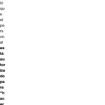
ió
qu
e
el
pe
rs
on
al
es
tá
au
tor
iza
do
pa
ra
“h
ac
er