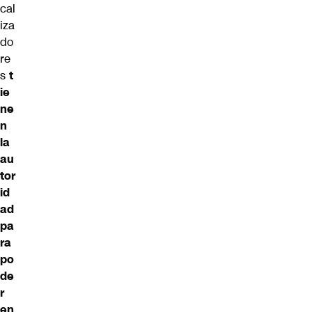
cal
iza
do
re
s
t
ie
ne
n
la
au
tor
id
ad
pa
ra
po
de
r
en