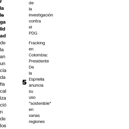
r
de
la
la
le
investigación
contra
ga
el
lid
PDG
ad
de
Fracking
en
la
Colombia:
an
Presidente
un
De
cia
la
da
Espriella
fis
anuncia
cal
su
uso
iza
"sostenible"
ció
en
n
varias
de
regiones
los