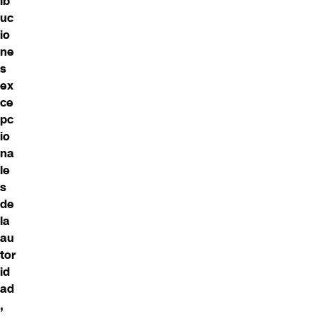
ib
uc
io
ne
s
ex
ce
pc
io
na
le
s
de
la
au
tor
id
ad
,