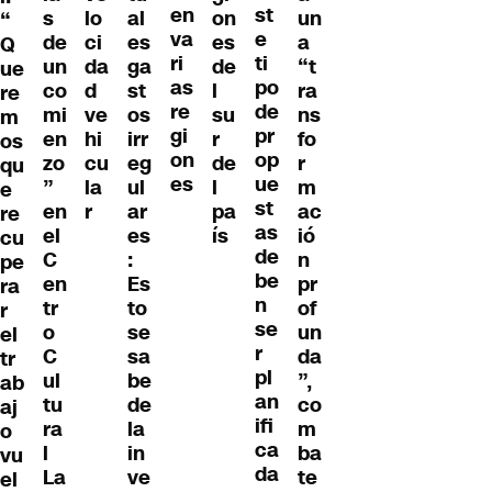
en
st
s
lo
al
on
un
“
va
e
de
ci
es
es
a
Q
ri
ti
un
da
ga
de
“t
ue
as
po
co
d
st
l
ra
re
re
de
mi
ve
os
su
ns
m
gi
pr
en
hi
irr
r
fo
os
on
op
zo
cu
eg
de
r
qu
es
ue
”
la
ul
l
m
e
st
en
r
ar
pa
ac
re
as
el
es
ís
ió
cu
de
C
:
n
pe
be
en
Es
pr
ra
n
tr
to
of
r
se
o
se
un
el
r
C
sa
da
tr
pl
ul
be
”,
ab
an
tu
de
co
aj
ifi
ra
la
m
o
ca
l
in
ba
vu
da
La
ve
te
el