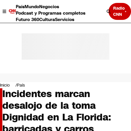
País
Mundo
Negocios
Radio
Podcast y Programas completos
CNN
Futuro 360
Cultura
Servicios
País
Mundo
Negocios
Inicio
País
Incidentes marcan
Deportes
Programas completos
desalojo de la toma
Cultura
Servicios
Dignidad en La Florida:
Bits
CNN Data
barricadas y carros
CNN tiempo