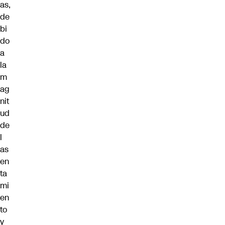
as,
de
bi
do
a
la
m
ag
nit
ud
de
l
as
en
ta
mi
en
to
y