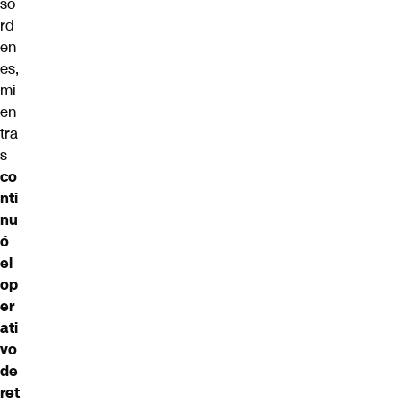
só
rd
en
es,
mi
en
tra
s
co
nti
nu
ó
el
op
er
ati
vo
de
ret