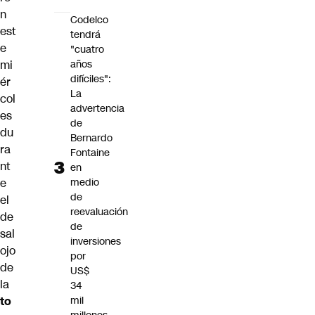
n
Codelco
est
tendrá
e
"cuatro
mi
años
difíciles":
ér
La
col
advertencia
es
de
du
Bernardo
ra
Fontaine
nt
en
e
medio
de
el
reevaluación
de
de
sal
inversiones
ojo
por
de
US$
la
34
to
mil