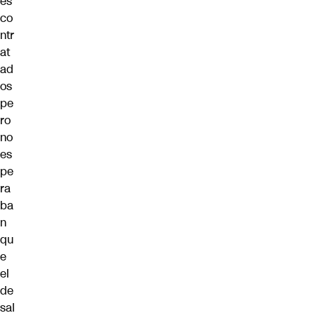
es
co
ntr
at
ad
os
pe
ro
no
es
pe
ra
ba
n
qu
e
el
de
sal