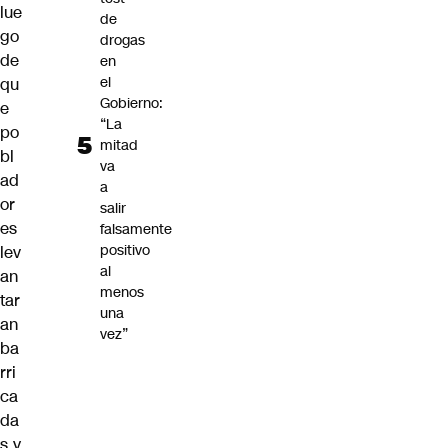
lue
de
go
drogas
de
en
el
qu
Gobierno:
e
“La
po
mitad
bl
va
ad
a
or
salir
es
falsamente
positivo
lev
al
an
menos
tar
una
an
vez”
ba
rri
ca
da
s y