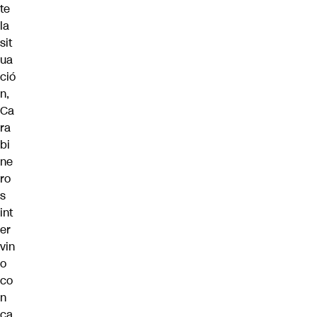
te
la
sit
ua
ció
n,
Ca
ra
bi
ne
ro
s
int
er
vin
o
co
n
ca