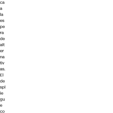
ca
a
la
es
pe
ra
de
alt
er
na
tiv
as.
El
de
spl
ie
gu
e
co