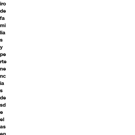
iro
de
fa
mi
lia
s
y
pe
rte
ne
nc
ia
s
de
sd
e
el
as
en