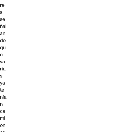
re
s,
se
ñal
an
do
qu
e
va
ria
s
ya
te
nía
n
ca
mi
on