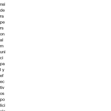
nsi
de
ra
pe
rs
on
al
m
uni
ci
pa
l y
ef
ec
tiv
os
po
lici