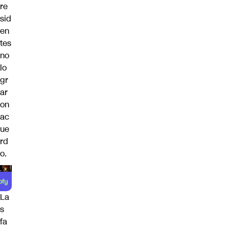
re
sid
en
tes
no
lo
gr
ar
on
ac
ue
rd
o.
La
s
fa