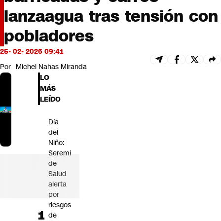
Futuro 360
lanzaagua tras tensión con
Opinión
pobladores
25- 02- 2026 09:41
Por
Michel Nahas Miranda
LO
MÁS
LEÍDO
Día
del
Niño:
Seremi
de
Salud
alerta
por
riesgos
de