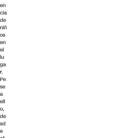
en
cia
de
niñ
os
en
el
lu
ga
r.
Pe
se
a
ell
o,
de
sd
e