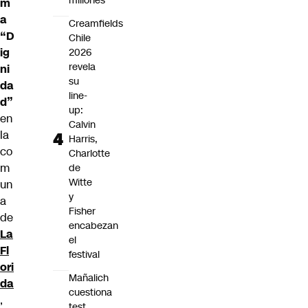
millones
m
a
Creamfields
“D
Chile
ig
2026
revela
ni
su
da
line-
d”
up:
en
Calvin
la
Harris,
co
Charlotte
m
de
Witte
un
y
a
Fisher
de
encabezan
La
el
Fl
festival
ori
Mañalich
da
cuestiona
,
test