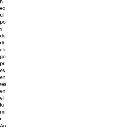
n
eq
ui
po
s
de
di
álo
go
pr
es
en
tes
en
el
lu
ga
r.
An