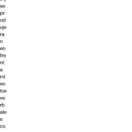
se
pr
od
uje
ra
n
en
fre
nt
a
mi
en
tos
ve
rb
ale
s
co