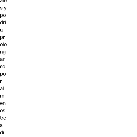
ale
s y
po
drí
a
pr
olo
ng
ar
se
po
r
al
m
en
os
tre
s
dí