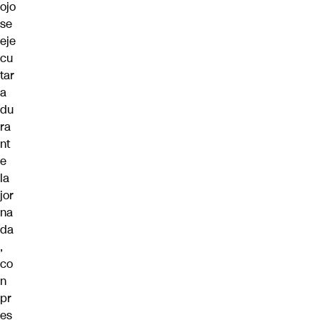
ojo
se
eje
cu
tar
a
du
ra
nt
e
la
jor
na
da
,
co
n
pr
es