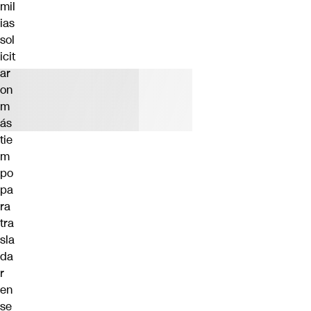
mil
ias
sol
icit
ar
on
m
ás
tie
m
po
pa
ra
tra
sla
da
r
en
se