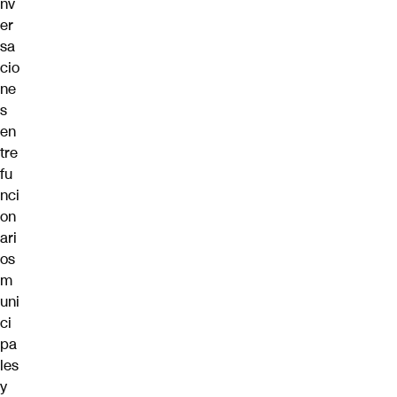
nv
er
sa
cio
ne
s
en
tre
fu
nci
on
ari
os
m
uni
ci
pa
les
y