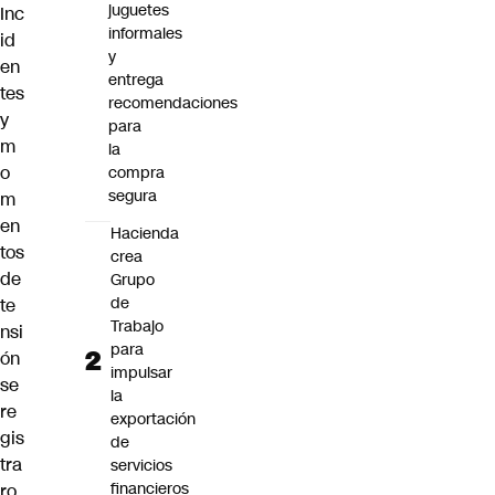
juguetes
Inc
informales
id
y
en
entrega
tes
recomendaciones
y
para
m
la
o
compra
segura
m
en
Hacienda
tos
crea
de
Grupo
de
te
Trabajo
nsi
para
ón
impulsar
se
la
re
exportación
gis
de
tra
servicios
financieros
ro