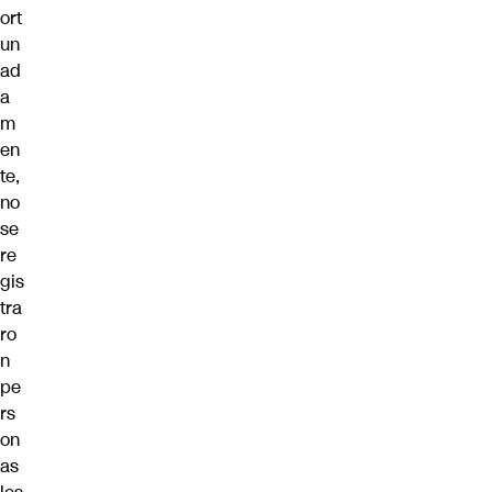
ort
un
ad
a
m
en
te,
no
se
re
gis
tra
ro
n
pe
rs
on
as