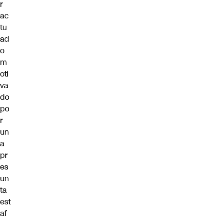
r
ac
tu
ad
o
m
oti
va
do
po
r
un
a
pr
es
un
ta
est
af