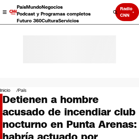
País
Mundo
Negocios
Radio
Podcast y Programas completos
CNN
Futuro 360
Cultura
Servicios
País
Mundo
Negocios
Inicio
País
Detienen a hombre
Deportes
Programas completos
acusado de incendiar club
Cultura
Servicios
nocturno en Punta Arenas:
Bits
CNN Data
habría actuado por
CNN tiempo