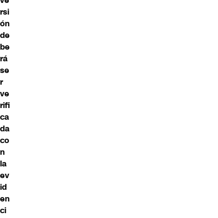
ve
rsi
ón
de
be
rá
se
r
ve
rifi
ca
da
co
n
la
ev
id
en
ci