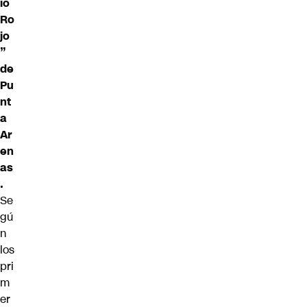
io
Ro
jo
”
de
Pu
nt
a
Ar
en
as
.
Se
gú
n
los
pri
m
er