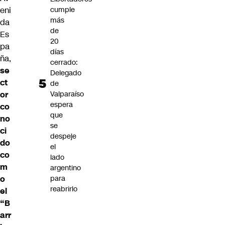
eni
cumple
más
da
de
Es
20
pa
días
ña,
cerrado:
se
Delegado
ct
de
or
Valparaíso
espera
co
que
no
se
ci
despeje
do
el
co
lado
m
argentino
o
para
reabrirlo
el
“B
arr