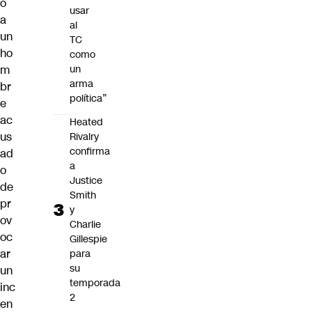
o
usar
a
al
un
TC
ho
como
m
un
arma
br
política”
e
ac
Heated
us
Rivalry
confirma
ad
a
o
Justice
de
Smith
pr
y
ov
Charlie
oc
Gillespie
ar
para
su
un
temporada
inc
2
en