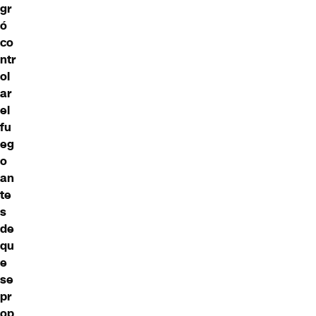
gr
ó
co
ntr
ol
ar
el
fu
eg
o
an
te
s
de
qu
e
se
pr
op