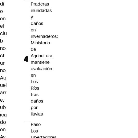
di
Praderas
inundadas
o
y
en
daños
el
en
clu
invernaderos:
b
Ministerio
no
de
ct
Agricultura
mantiene
ur
evaluación
no
en
Aq
Los
uel
Ríos
arr
tras
e,
daños
ub
por
lluvias
ica
do
Paso
en
Los
Av
Libertadores