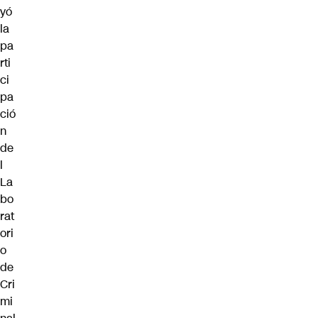
yó
la
pa
rti
ci
pa
ció
n
de
l
La
bo
rat
ori
o
de
Cri
mi