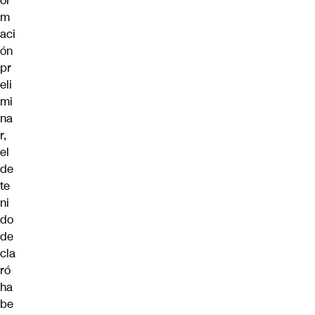
or
m
aci
ón
pr
eli
mi
na
r,
el
de
te
ni
do
de
cla
ró
ha
be