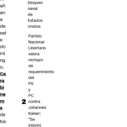
bloqueo
añ
naval
an
de
a
Estados
de
Unidos
est
Partido
e
Nacional
do
Libertario
mi
valora
ng
rechazo
de
o,
requerimiento
Ca
del
ra
PS
bi
y
ne
PC
ro
contra
s
Johannes
Kaiser:
de
“Se
tuv
intentó