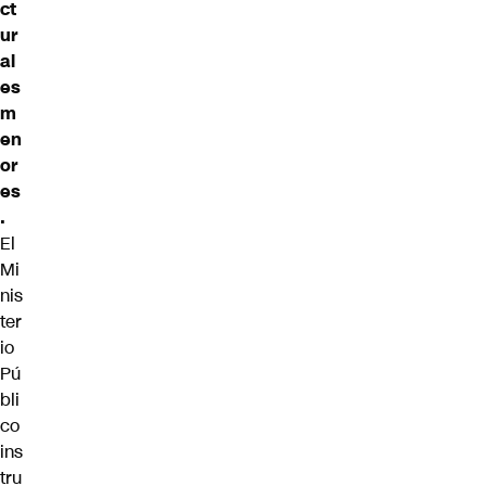
ct
ur
al
es
m
en
or
es
.
El
Mi
nis
ter
io
Pú
bli
co
ins
tru