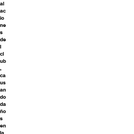
al
ac
io
ne
s
de
l
cl
ub
,
ca
us
an
do
da
ño
s
en
la