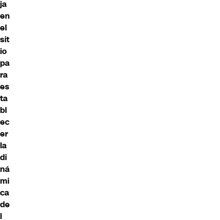
ja
en
el
sit
io
pa
ra
es
ta
bl
ec
er
la
di
ná
mi
ca
de
l