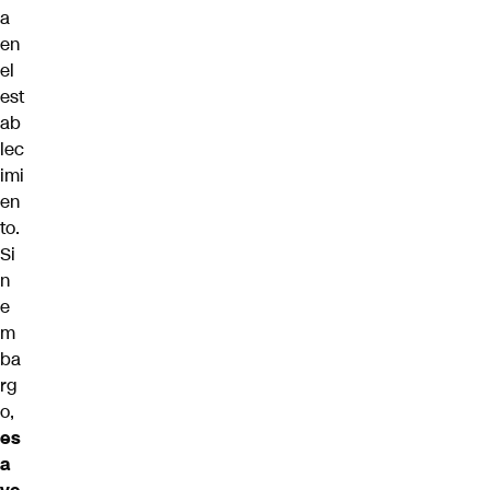
a
en
el
est
ab
lec
imi
en
to.
Si
n
e
m
ba
rg
o,
es
a