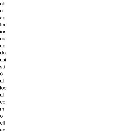
ch
e
an
ter
ior,
cu
an
do
asi
sti
ó
al
loc
al
co
m
o
cli
en