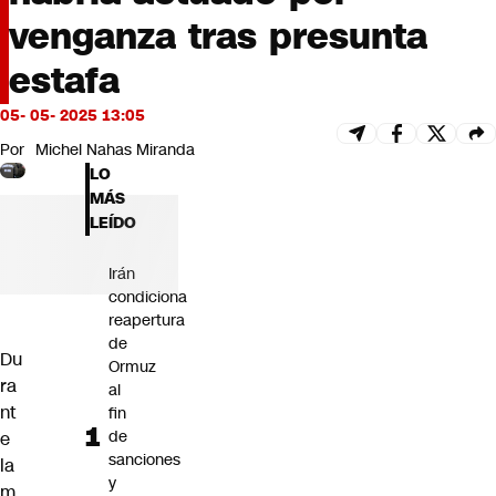
Futuro 360
venganza tras presunta
Opinión
estafa
05- 05- 2025 13:05
Por
Michel Nahas Miranda
LO
MÁS
LEÍDO
Irán
condiciona
reapertura
de
Du
Ormuz
ra
al
nt
fin
de
e
sanciones
la
y
m