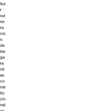
itui
r
vul
ne
ra
ció
n
de
las
ga
ra
ntí
as
co
nst
itu
cio
nal
es