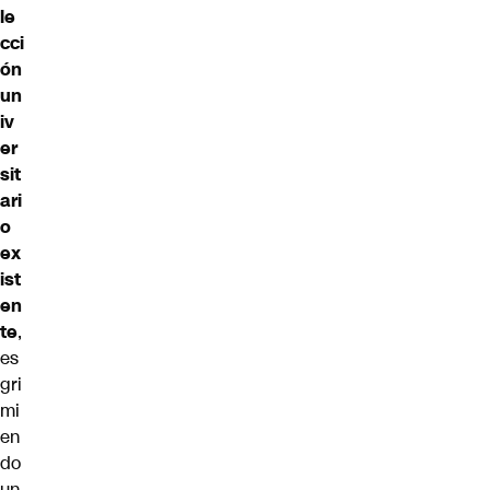
le
cci
ón
un
iv
er
sit
ari
o
ex
ist
en
te
,
es
gri
mi
en
do
un