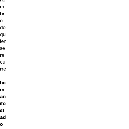
m
br
e
de
qu
ien
se
re
cu
rre
-
ha
m
an
ife
st
ad
o