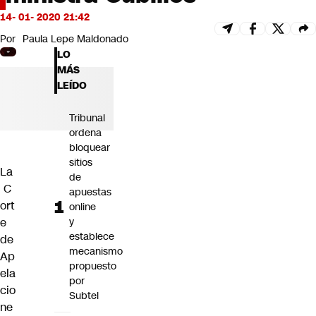
Futuro 360
14- 01- 2020 21:42
Opinión
Por
Paula Lepe Maldonado
LO
MÁS
LEÍDO
Tribunal
ordena
bloquear
sitios
La
de
C
apuestas
ort
online
e
y
establece
de
mecanismo
Ap
propuesto
ela
por
cio
Subtel
ne