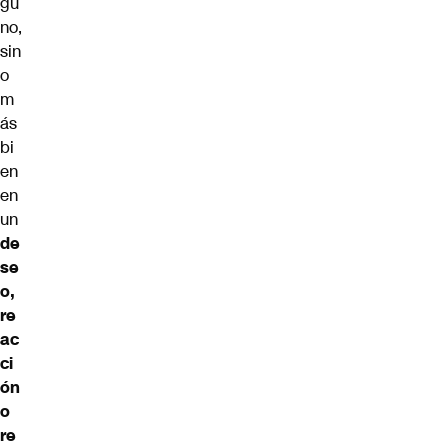
gu
no,
sin
o
m
ás
bi
en
en
un
de
se
o,
re
ac
ci
ón
o
re