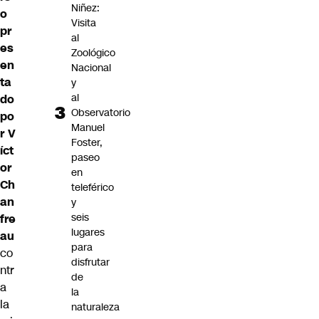
Niñez:
o
Visita
pr
al
es
Zoológico
en
Nacional
ta
y
al
do
Observatorio
po
Manuel
r V
Foster,
íct
paseo
or
en
Ch
teleférico
an
y
seis
fre
lugares
au
para
co
disfrutar
ntr
de
a
la
la
naturaleza