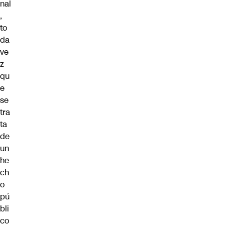
nal
,
to
da
ve
z
qu
e
se
tra
ta
de
un
he
ch
o
pú
bli
co