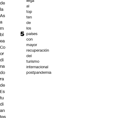
llega
de
al
la
top
As
ten
a
de
m
los
países
bl
con
ea
mayor
Co
recuperación
or
del
di
turismo
na
internacional
do
postpandemia
ra
de
Es
tu
di
an
tes