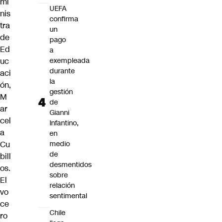
mi
UEFA
nis
confirma
tra
un
de
pago
Ed
a
uc
exempleada
durante
aci
la
ón,
gestión
M
de
ar
Gianni
cel
Infantino,
a
en
Cu
medio
de
bill
desmentidos
os.
sobre
El
relación
vo
sentimental
ce
Chile
ro