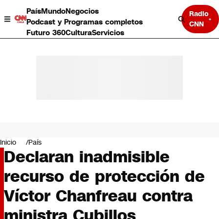
País
Mundo
Negocios
Radio
Podcast y Programas completos
CNN
Futuro 360
Cultura
Servicios
País
Mundo
Negocios
Inicio
País
Declaran inadmisible
Deportes
Programas completos
recurso de protección de
Cultura
Servicios
Víctor Chanfreau contra
Bits
CNN Data
ministra Cubillos
CNN tiempo