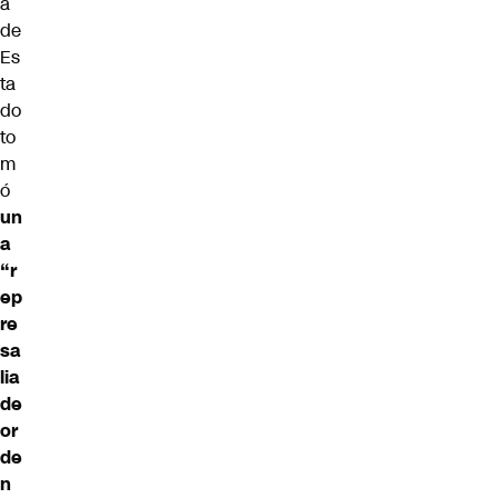
a
de
Es
ta
do
to
m
ó
un
a
“r
ep
re
sa
lia
de
or
de
n