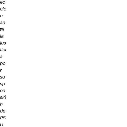
ec
ció
n
an
te
la
jus
tici
a
po
r
su
sp
en
sió
n
de
PS
U