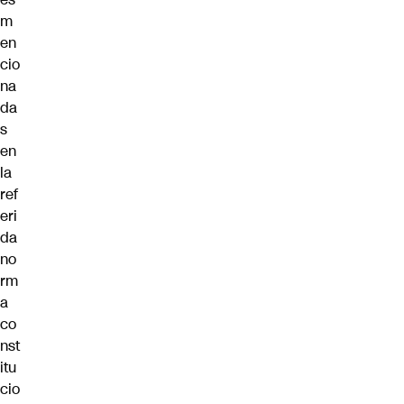
m
en
cio
na
da
s
en
la
ref
eri
da
no
rm
a
co
nst
itu
cio