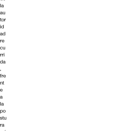
la
au
tor
id
ad
re
cu
rri
da
,
fre
nt
e
a
la
po
stu
ra