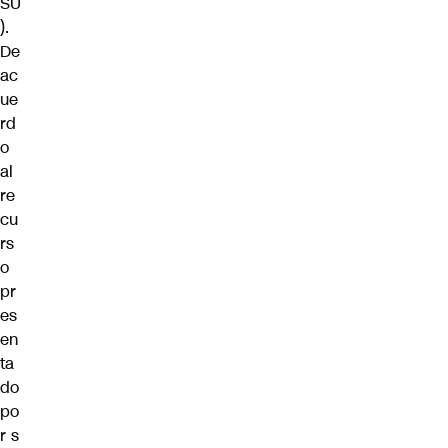
SU
).
De
ac
ue
rd
o
al
re
cu
rs
o
pr
es
en
ta
do
po
r s