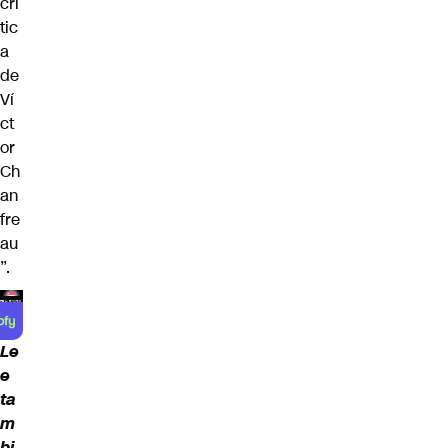
crí
tic
a
de
Ví
ct
or
Ch
an
fre
au
”.
Le
e
ta
m
bi