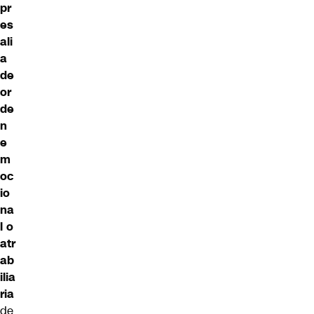
pr
es
ali
a
de
or
de
n
e
m
oc
io
na
l o
atr
ab
ilia
ria
de