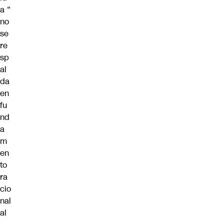
a “
no
se
re
sp
al
da
en
fu
nd
a
m
en
to
ra
cio
nal
al