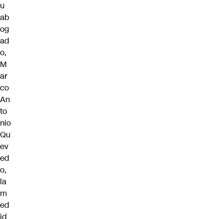
u
ab
og
ad
o,
M
ar
co
An
to
nio
Qu
ev
ed
o,
la
m
ed
id