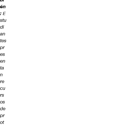
én
:
E
stu
di
an
tes
pr
es
en
ta
n
re
cu
rs
os
de
pr
ot