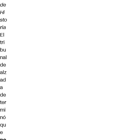
de
Hi
sto
ria
El
tri
bu
nal
de
alz
ad
a
de
ter
mi
nó
qu
e
no