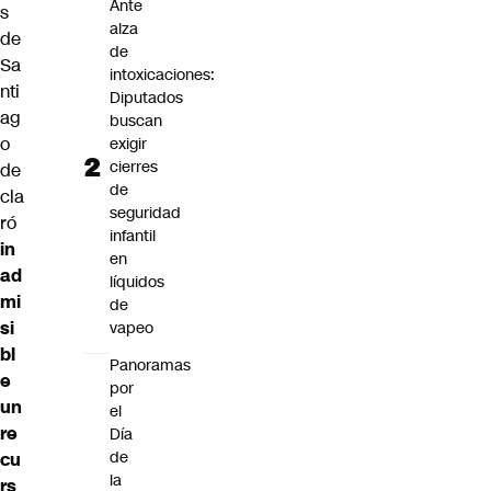
Ante
s
alza
de
de
Sa
intoxicaciones:
nti
Diputados
ag
buscan
o
exigir
cierres
de
de
cla
seguridad
ró
infantil
in
en
ad
líquidos
mi
de
si
vapeo
bl
Panoramas
e
por
un
el
re
Día
de
cu
la
rs