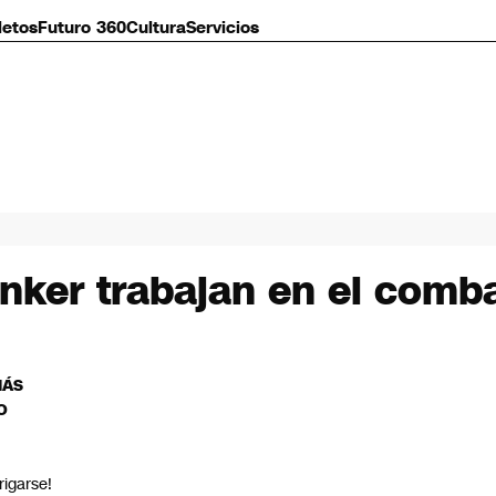
letos
Futuro 360
Cultura
Servicios
anker trabajan en el comb
MÁS
O
rigarse!