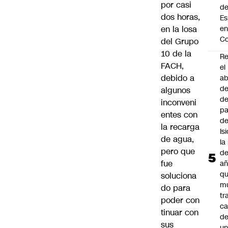
por casi
de
dos horas,
Es
en la losa
e
Co
del Grupo
10 de la
Re
FACH,
el
debido a
a
de
algunos
de
inconveni
p
entes con
d
la recarga
Is
de agua,
la
pero que
de
fue
añ
q
soluciona
mu
do para
tr
poder con
ca
tinuar con
d
sus
u