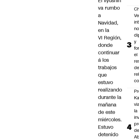
El Ilyushin
va rumbo
Ch
a
Ve
in
Navidad,
no
en la
di
VI Región,
y
donde
fo
continuar
el
á los
re
trabajos
de
re
que
co
estuvo
realizando
Pr
durante la
Ka
mañana
vi
la
de este
in
miércoles.
pr
Estuvo
d
detenido
Ab