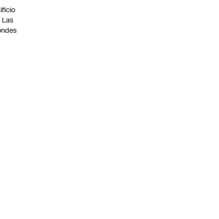
ificio
 Las
ondes