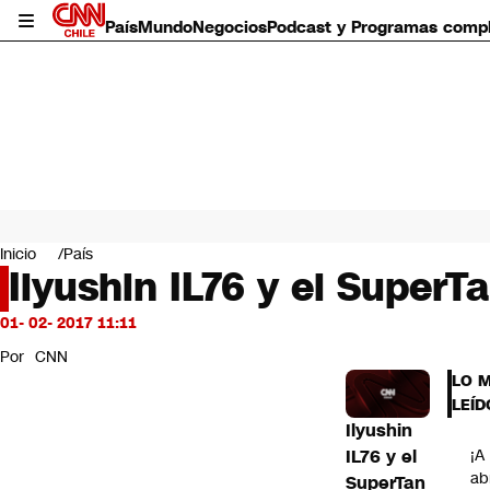
País
Mundo
Negocios
Podcast y Programas comp
País
Mundo
Inicio
País
Negocios
Ilyushin IL76 y el SuperT
Deportes
Programas completos
01- 02- 2017 11:11
Cultura
Por
CNN
Servicios
LO 
Bits
LEÍD
CNN Data
Ilyushin
CNN tiempo
IL76 y el
¡A
Futuro 360
ab
SuperTan
Opinión