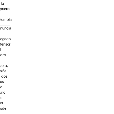
 la
priella
n
lombia
nuncia
bogado
fensor
l
adre
e
idora,
 niña
 dos
os
ue
rió
as
er
esde
n