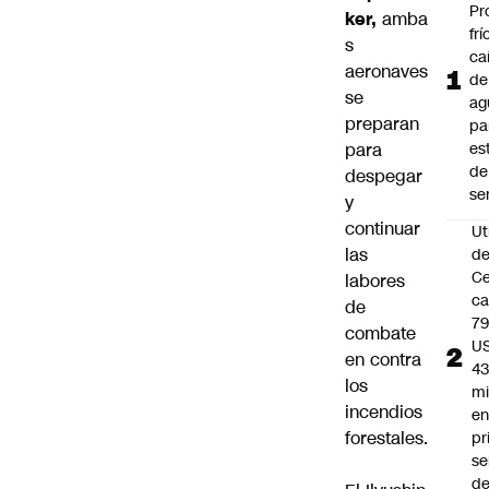
Pr
ker,
amba
frí
s
ca
aeronaves
de
se
ag
preparan
pa
para
es
de
despegar
se
y
continuar
Ut
las
d
C
labores
c
de
79
combate
U
en contra
43
los
mi
incendios
en
forestales.
pr
se
de