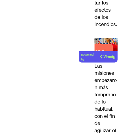
tar los
efectos
de los
incendios.
Lea el
powered
artículo
by
Las
misiones
empezaro
n más
temprano
de lo
habitual,
con el fin
de
agilizar el