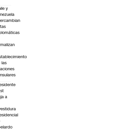
ile y
nezuela
tercambian
tas
plomáticas
rmalizan
stablecimiento
 las
laciones
nsulares
esidente
st
aja a
vestidura
esidencial
e
elardo