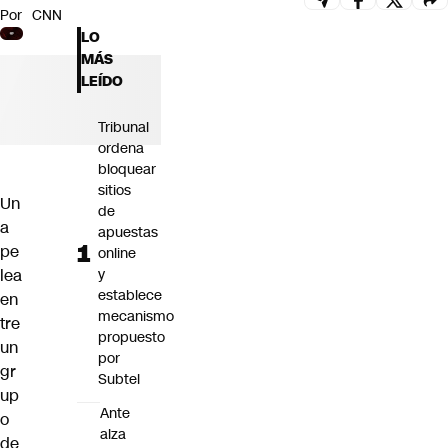
Por
CNN
Futuro 360
LO
Opinión
MÁS
LEÍDO
Tribunal
ordena
bloquear
sitios
Un
de
a
apuestas
pe
online
lea
y
establece
en
mecanismo
tre
propuesto
un
por
gr
Subtel
up
Ante
o
alza
de