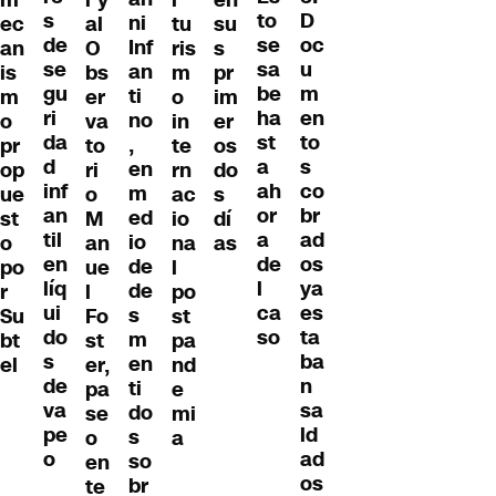
s
D
to
ni
ec
al
tu
su
de
oc
se
Inf
an
O
ris
s
se
u
sa
an
is
bs
m
pr
gu
m
be
ti
m
er
o
im
ri
en
ha
no
o
va
in
er
da
to
st
,
pr
to
te
os
d
s
a
en
op
ri
rn
do
inf
co
ah
m
ue
o
ac
s
an
br
or
ed
st
M
io
dí
til
ad
a
io
o
an
na
as
en
os
de
de
po
ue
l
líq
ya
l
de
r
l
po
ui
es
ca
s
Su
Fo
st
do
ta
so
m
bt
st
pa
s
ba
en
el
er,
nd
de
n
ti
pa
e
va
sa
do
se
mi
pe
ld
s
o
a
o
ad
so
en
os
br
te