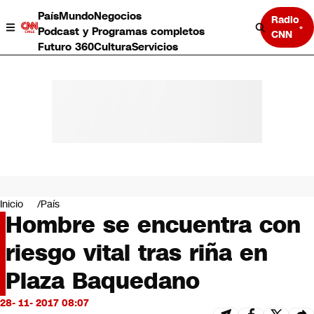
País
Mundo
Negocios
Radio
Podcast y Programas completos
CNN
Futuro 360
Cultura
Servicios
País
Mundo
Negocios
Inicio
País
Hombre se encuentra con
Deportes
Programas completos
riesgo vital tras riña en
Cultura
Servicios
Plaza Baquedano
Bits
CNN Data
28- 11- 2017 08:07
CNN tiempo