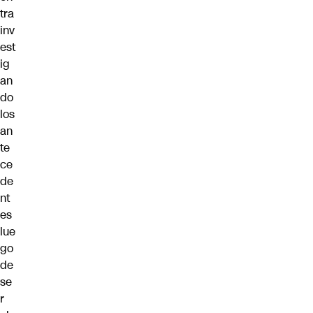
tra
inv
est
ig
an
do
los
an
te
ce
de
nt
es
lue
go
de
se
r