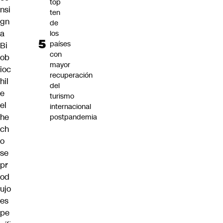
top
nsi
ten
gn
de
a
los
países
Bi
con
ob
mayor
ioc
recuperación
hil
del
e
turismo
el
internacional
he
postpandemia
ch
o
se
pr
od
ujo
es
pe