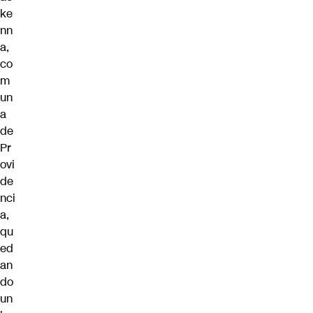
ke
nn
a,
co
m
un
a
de
Pr
ovi
de
nci
a,
qu
ed
an
do
un