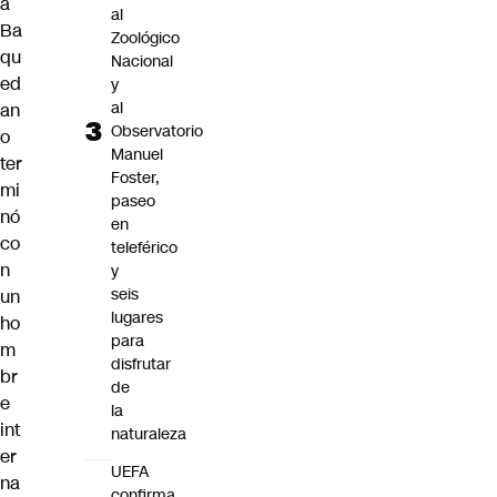
a
al
Ba
Zoológico
qu
Nacional
ed
y
al
an
Observatorio
o
Manuel
ter
Foster,
mi
paseo
nó
en
co
teleférico
n
y
seis
un
lugares
ho
para
m
disfrutar
br
de
e
la
int
naturaleza
er
UEFA
na
confirma