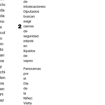
de
ciu
intoxicaciones:
da
Diputados
da
buscan
no
exigir
cierres
s
de
col
seguridad
o
infantil
m
en
bi
líquidos
an
de
os
vapeo
y
Panoramas
chi
por
len
el
os
Día
de
en
la
Pl
Niñez:
az
Visita