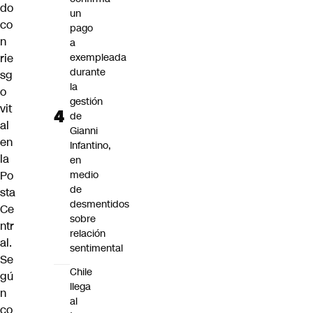
do
un
co
pago
n
a
rie
exempleada
durante
sg
la
o
gestión
vit
de
al
Gianni
en
Infantino,
la
en
Po
medio
de
sta
desmentidos
Ce
sobre
ntr
relación
al.
sentimental
Se
Chile
gú
llega
n
al
co