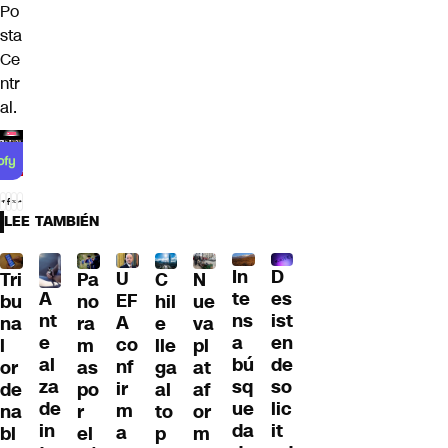
Po
sta
Ce
ntr
al.
LEE TAMBIÉN
D
In
U
Tri
Pa
C
N
A
es
te
EF
bu
no
hil
ue
nt
ist
ns
A
na
ra
e
va
e
en
a
co
l
m
lle
pl
al
de
bú
nf
or
as
ga
at
za
so
sq
ir
de
po
al
af
de
lic
ue
m
na
r
to
or
in
it
da
a
bl
el
p
m