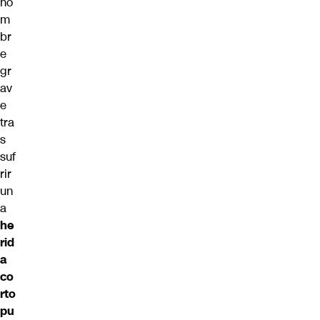
ho
m
br
e
gr
av
e
tra
s
suf
rir
un
a
he
rid
a
co
rto
pu