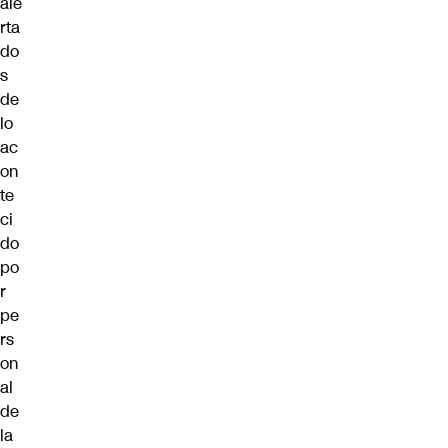
ale
rta
do
s
de
lo
ac
on
te
ci
do
po
r
pe
rs
on
al
de
la