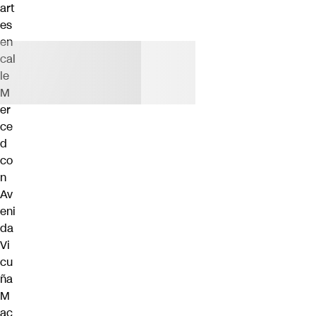
art
es
en
cal
le
M
er
ce
d
co
n
Av
eni
da
Vi
cu
ña
M
ac