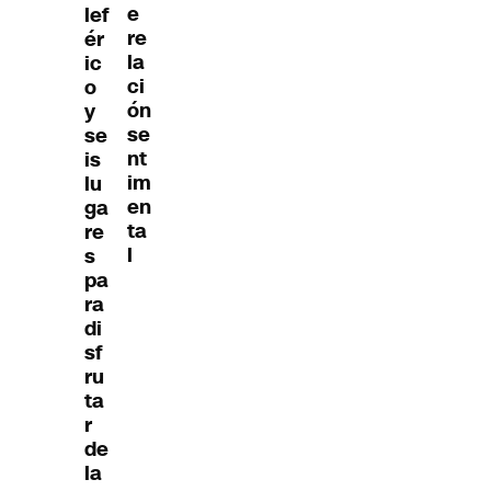
e
lef
re
ér
la
ic
ci
o
ón
y
se
se
nt
is
im
lu
en
ga
ta
re
l
s
pa
ra
di
sf
ru
ta
r
de
la