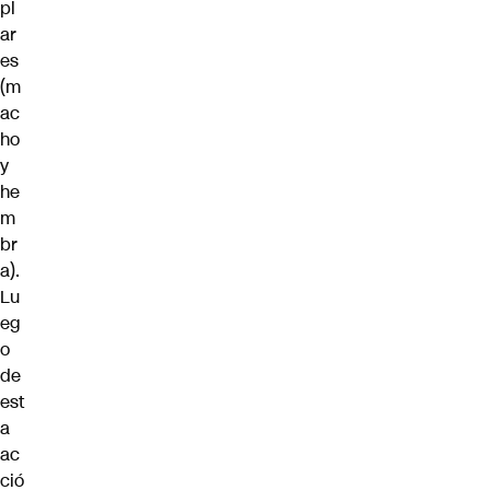
pl
ar
es
(m
ac
ho
y
he
m
br
a).
Lu
eg
o
de
est
a
ac
ció