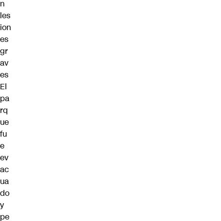
n
les
ion
es
gr
av
es
El
pa
rq
ue
fu
e
ev
ac
ua
do
y
pe