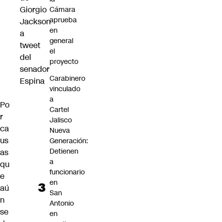
Giorgio
Cámara
aprueba
Jackson
en
a
general
tweet
el
del
proyecto
senador
Carabinero
Espina
vinculado
a
Po
Cartel
r
Jalisco
ca
Nueva
us
Generación:
Detienen
as
a
qu
funcionario
e
en
aú
San
n
Antonio
se
en