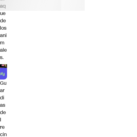
aq
ue
de
los
ani
m
ale
s.
Gu
ar
di
as
de
l
re
cin