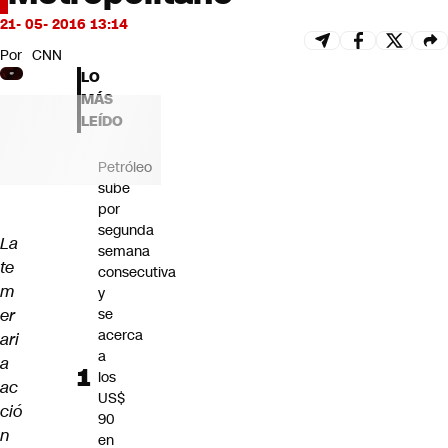
Futuro 360
21- 05- 2016 13:14
Opinión
Por
CNN
LO
MÁS
LEÍDO
Petróleo
sube
por
segunda
La
semana
te
consecutiva
m
y
er
se
acerca
ari
a
a
los
ac
US$
ció
90
n
en