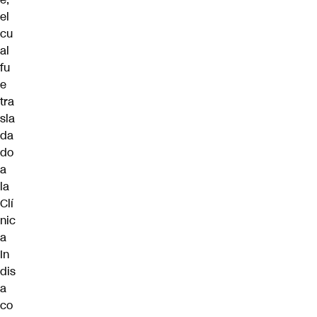
el
cu
al
fu
e
tra
sla
da
do
a
la
Clí
nic
a
In
dis
a
co