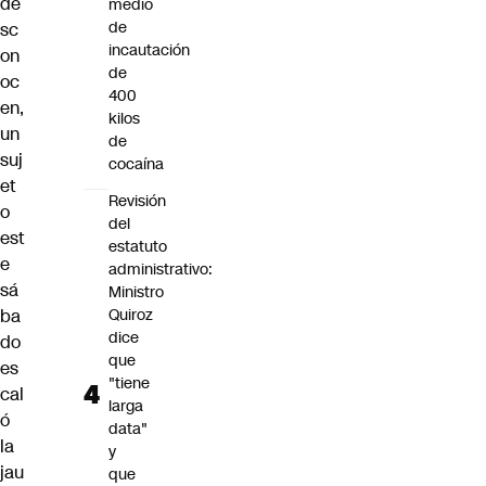
de
medio
de
sc
incautación
on
de
oc
400
en,
kilos
un
de
suj
cocaína
et
Revisión
o
del
est
estatuto
e
administrativo:
sá
Ministro
ba
Quiroz
dice
do
que
es
"tiene
cal
larga
ó
data"
la
y
jau
que