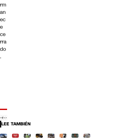
rm
an
ec
e
ce
rra
do
.
LEE TAMBIÉN