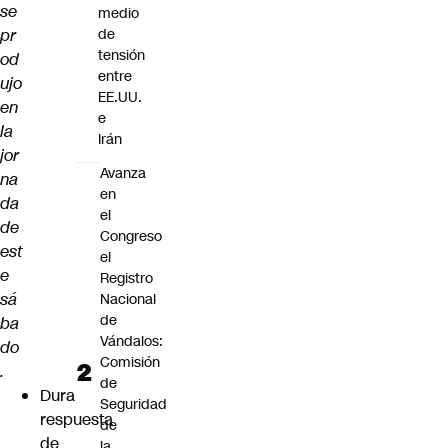
se
medio
pr
de
tensión
od
entre
ujo
EE.UU.
en
e
la
Irán
jor
Avanza
na
en
da
el
de
Congreso
est
el
e
Registro
sá
Nacional
de
ba
Vándalos:
do
Comisión
.
de
Dura
Seguridad
respuesta
de
de
la