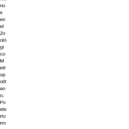
no
s
en
el
Zo
oló
gi
co
M
etr
op
olit
an
o.
Po
ste
rio
rm