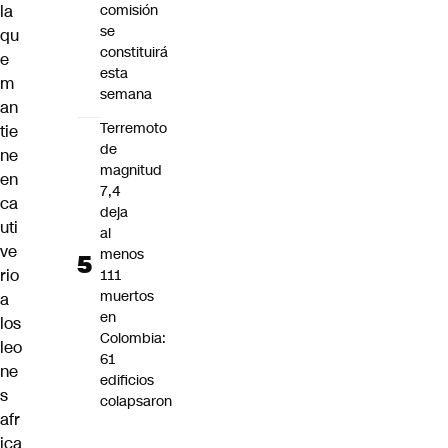
la
comisión
se
qu
constituirá
e
esta
m
semana
an
Terremoto
tie
de
ne
magnitud
en
7,4
ca
deja
uti
al
ve
menos
rio
111
muertos
a
en
los
Colombia:
leo
61
ne
edificios
s
colapsaron
afr
ica