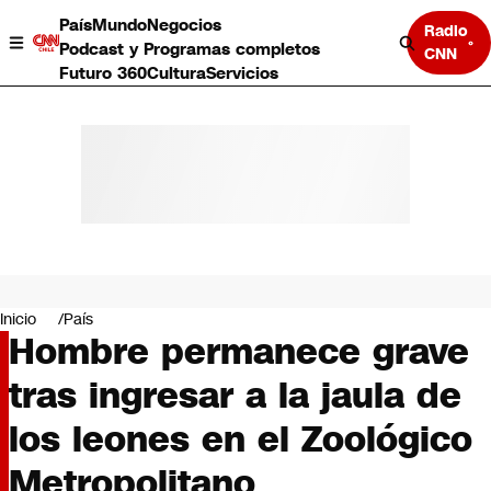
País
Mundo
Negocios
Radio
Podcast y Programas completos
CNN
Futuro 360
Cultura
Servicios
País
Mundo
Negocios
Inicio
País
Hombre permanece grave
Deportes
Programas completos
tras ingresar a la jaula de
Cultura
Servicios
los leones en el Zoológico
Bits
CNN Data
Metropolitano
CNN tiempo