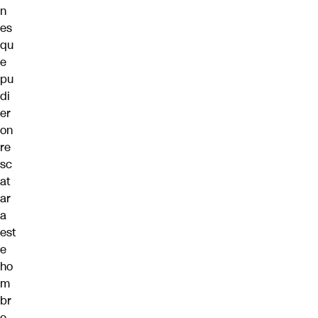
n
es
qu
e
pu
di
er
on
re
sc
at
ar
a
est
e
ho
m
br
e,