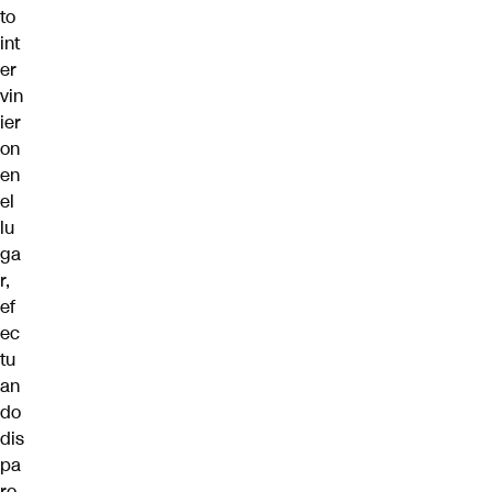
to
int
er
vin
ier
on
en
el
lu
ga
r,
ef
ec
tu
an
do
dis
pa
ro