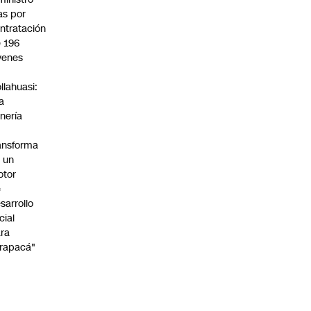
s por
ntratación
 196
venes
n
llahuasi:
a
nería
ansforma
 un
otor
e
sarrollo
cial
ra
rapacá"