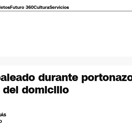
letos
Futuro 360
Cultura
Servicios
aleado durante portonazo
 del domicilio
MÁS
O