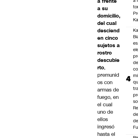
a 
a frente
to
a su
Pr
domicilio,
Ka
del cual
desciend
Ka
Bi
en cinco
es
sujetos a
el
rostro
pr
descubie
d
rto
,
co
premunid
mi
os con
q
tr
armas de
pr
fuego, en
so
el cual
Re
uno de
de
ellos
de
ingresó
Fu
hasta el
Bi