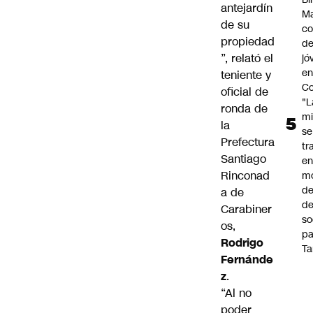
antejardín
Ma
de su
co
propiedad
de
”, relató el
jó
e
teniente y
Co
oficial de
"L
ronda de
mi
la
se
Prefectura
tr
Santiago
en
Rinconad
m
d
a de
de
Carabiner
so
os
,
pa
Rodrigo
Ta
Fernánde
z
.
“Al no
poder