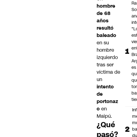
Ra
hombre
So
de 68
an
años
in
resultó
"L
baleado
es
vi
en su
en
hombre
Bra
izquierdo
Ar
tras ser
es
víctima de
qu
un
qu
intento
to
ba
de
ti
portonaz
o
en
In
Maipú
.
m
¿Qué
m
ba
pasó?
du