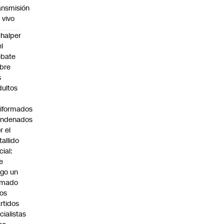
ansmisión
 vivo
halper
el
ebate
bre
s
dultos
iformados
ondenados
r el
tallido
cial:
e
go un
amado
los
rtidos
icialistas