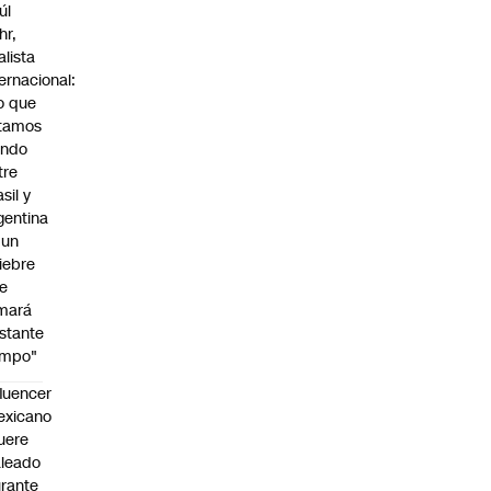
úl
hr,
alista
ternacional:
o que
tamos
endo
tre
sil y
gentina
 un
iebre
e
mará
stante
empo"
fluencer
exicano
uere
leado
rante