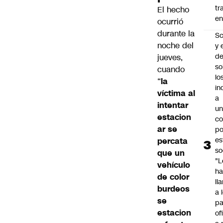
tr
El hecho
en
ocurrió
durante la
Sc
noche del
y 
d
jueves,
so
cuando
lo
“
la
in
víctima al
a
intentar
un
estacion
c
ar se
po
es
percata
so
que un
"L
vehículo
ha
de color
ll
burdeos
a 
se
pa
estacion
of