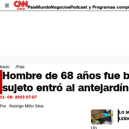
País
Mundo
Negocios
Podcast y Programas comp
País
Mundo
Inicio
País
Negocios
Hombre de 68 años fue b
Deportes
sujeto entró al antejardín
Programas completos
Cultura
Servicios
11- 08- 2023 07:07
Bits
Por
Rodrigo Miño Silva
CNN Data
LO 
CNN tiempo
LEÍD
Futuro 360
Un
Opinión