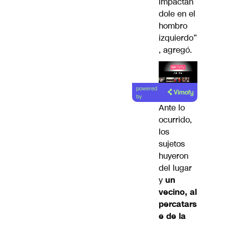
impactán
dole en el
hombro
izquierdo”
, agregó.
Lea el
powered
artículo
by
Ante lo
ocurrido,
los
sujetos
huyeron
del lugar
y
un
vecino, al
percatars
e de la