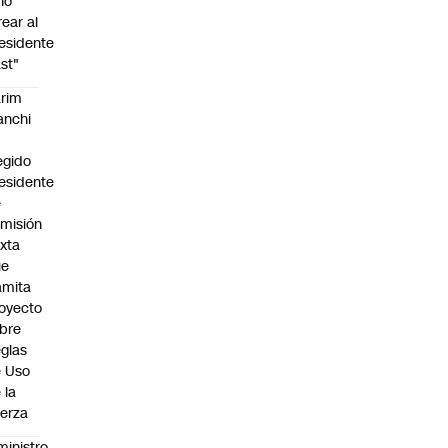
no
rear al
esidente
st"
rim
anchi
egido
esidente
e
misión
xta
ue
amita
oyecto
bre
glas
 Uso
 la
erza
ministro