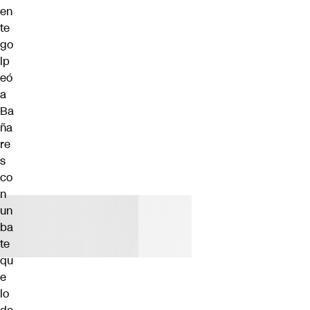
en
te
go
lp
eó
a
Ba
ña
re
s
co
n
un
ba
te
qu
e
lo