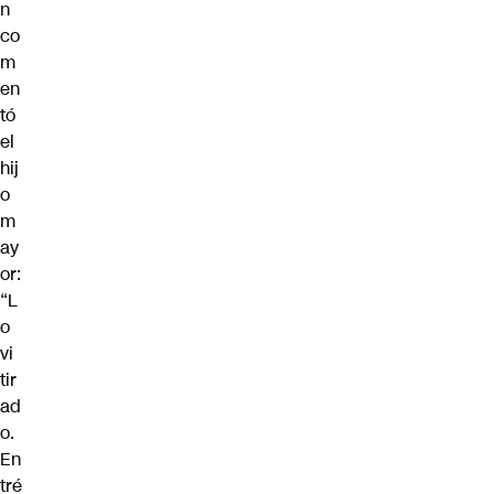
n
co
m
en
tó
el
hij
o
m
ay
or:
“L
o
vi
tir
ad
o.
En
tré