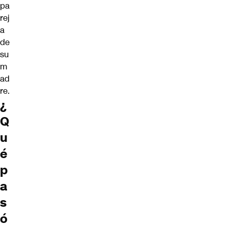
pa
rej
a
de
su
m
ad
re.
¿
Q
u
é
p
a
s
ó