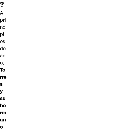
?
A
pri
nci
pi
os
de
añ
o,
To
rre
s
y
su
he
rm
an
o