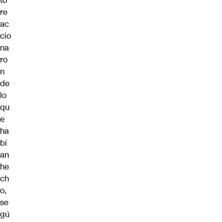
to
re
ac
cio
na
ro
n
de
lo
qu
e
ha
bí
an
he
ch
o,
se
gú