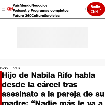
País
Mundo
Negocios
Radio
Podcast y Programas completos
CNN
Futuro 360
Cultura
Servicios
País
Mundo
Negocios
Inicio
País
Hijo de Nabila Rifo habla
Deportes
Programas completos
desde la cárcel tras
Cultura
Servicios
asesinato a la pareja de su
Bits
CNN Data
madre: “Nadie más le va a
CNN tiempo