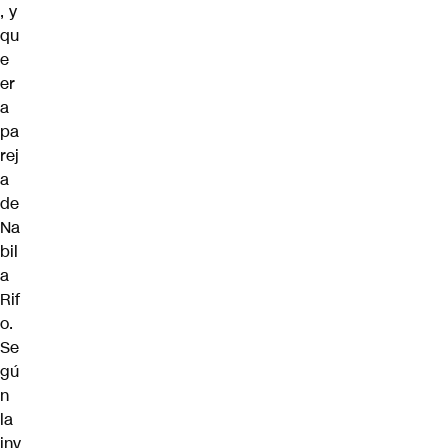
, y
qu
e
er
a
pa
rej
a
de
Na
bil
a
Rif
o.
Se
gú
n
la
inv