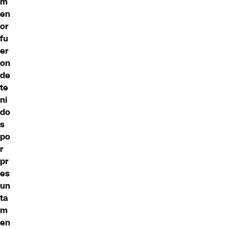
m
en
or
fu
er
on
de
te
ni
do
s
po
r
pr
es
un
ta
m
en