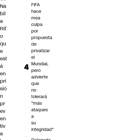
FIFA
Na
hace
bil
mea
a
culpa
Rif
por
o
propuesta
qu
de
privatizar
e
el
est
Mundial,
á
pero
en
advierte
pri
que
sió
no
n
tolerará
"más
pr
ataques
ev
a
en
su
tiv
integridad"
a