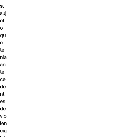
s
,
suj
et
o
qu
e
te
nía
an
te
ce
de
nt
es
de
vio
len
cia