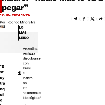
Futuro 360
pegar”
Opinión
12- 05- 2024 15:26
Por
Rodrigo Miño Silva
LO
MÁS
LEÍDO
Argentina
rechaza
disculparse
con
“
E
Brasil
st
e
oy
insiste
en
tra
las
nq
"diferencias
uil
ideológicas"
o