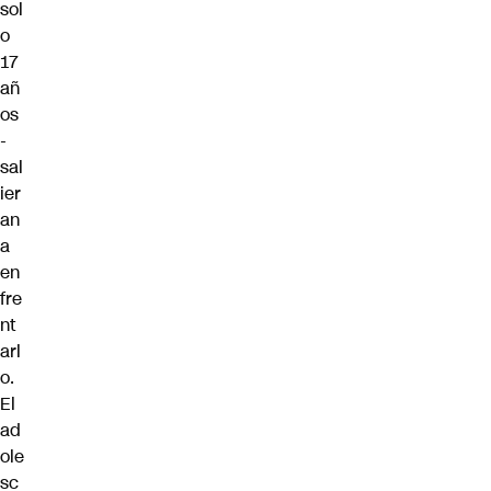
sol
o
17
añ
os
-
sal
ier
an
a
en
fre
nt
arl
o.
El
ad
ole
sc