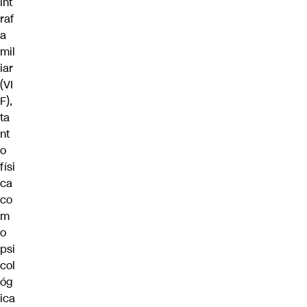
int
raf
a
mil
iar
(VI
F),
ta
nt
o
físi
ca
co
m
o
psi
col
óg
ica