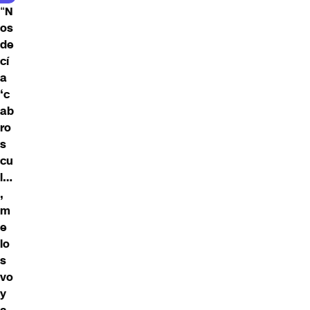
“
N
os
de
cí
a
‘c
ab
ro
s
cu
l…
,
m
e
lo
s
vo
y