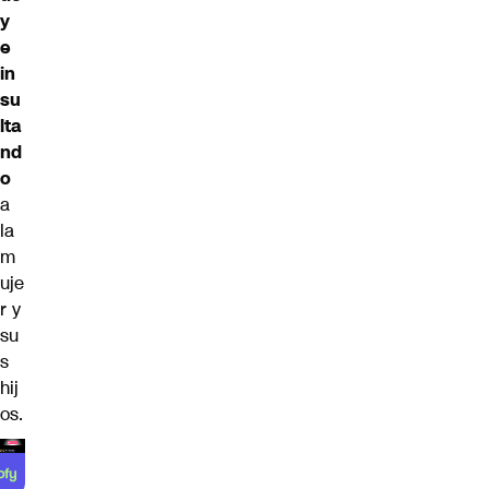
y
e
in
su
lta
nd
o
a
la
m
uje
r y
su
s
hij
os.