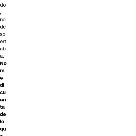
do
,
no
de
sp
ert
ab
a.
No
m
e
di
cu
en
ta
de
lo
qu