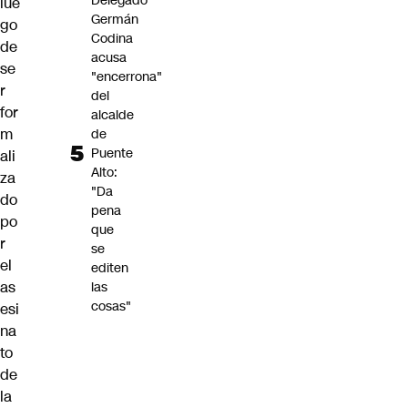
Delegado
lue
Germán
go
Codina
de
acusa
se
"encerrona"
r
del
for
alcalde
m
de
Puente
ali
Alto:
za
"Da
do
pena
po
que
r
se
el
editen
as
las
cosas"
esi
na
to
de
la