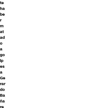
te
ha
be
r
m
at
ad
o
a
go
lp
es
a
Ge
rar
do
Ba
ña
re