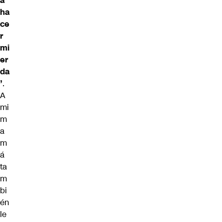
a
ha
ce
r
mi
er
da
’
.
A
mi
m
a
m
á
ta
m
bi
én
le