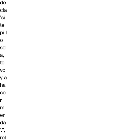
de
cía
‘si
te
pill
o
sol
a,
te
vo
y a
ha
ce
r
mi
er
da
’.”,
rel