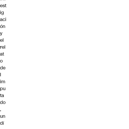
est
ig
aci
ón
y
el
rel
at
o
de
l
im
pu
ta
do
,
un
dí