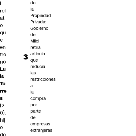
de
l
la
rel
Propiedad
at
Privada:
o
Gobierno
qu
de
e
Milei
en
retira
artículo
tre
que
gó
reducía
Lu
las
is
restricciones
To
a
rre
la
s
compra
por
(2
parte
0),
de
hij
empresas
o
extranjeras
de