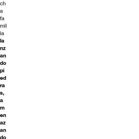
ch
a
fa
mil
ia
la
nz
an
do
pi
ed
ra
s,
a
m
en
az
an
do