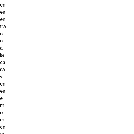
en
es
en
tra
ro
n
a
la
ca
sa
y
en
es
e
m
o
m
en