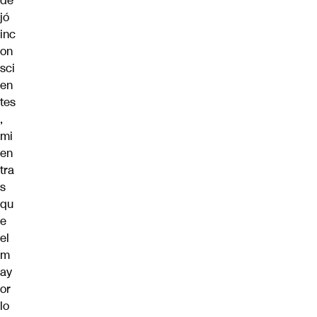
de
jó
inc
on
sci
en
tes
,
mi
en
tra
s
qu
e
el
m
ay
or
lo