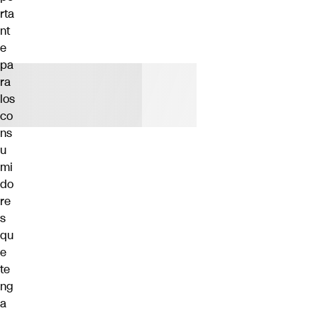
rta
nt
e
pa
ra
los
co
ns
u
mi
do
re
s
qu
e
te
ng
a