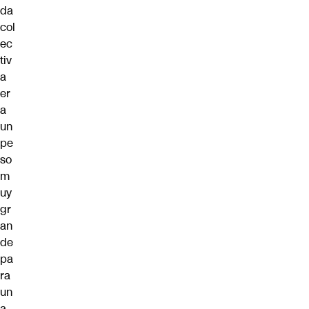
da
col
ec
tiv
a
er
a
un
pe
so
m
uy
gr
an
de
pa
ra
un
a