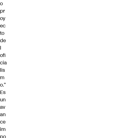
o
pr
oy
ec
to
de
l
ofi
cia
lis
m
o.”
Es
un
av
an
ce
im
po