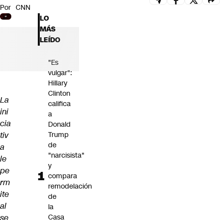
Por
CNN
Futuro 360
LO
Opinión
MÁS
LEÍDO
"Es
vulgar":
Hillary
Clinton
La
califica
ini
a
cia
Donald
tiv
Trump
de
a
"narcisista"
le
y
pe
compara
rm
remodelación
ite
de
al
la
se
Casa