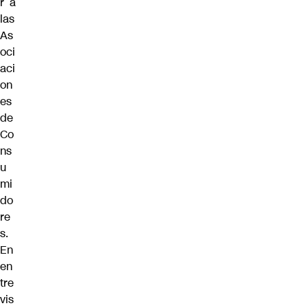
r a
las
As
oci
aci
on
es
de
Co
ns
u
mi
do
re
s.
En
en
tre
vis