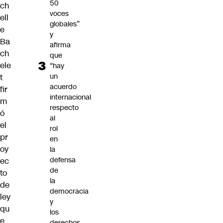
50
ch
voces
ell
globales”
e
y
Ba
afirma
ch
que
ele
“hay
un
t
acuerdo
fir
internacional
m
respecto
ó
al
el
rol
pr
en
oy
la
defensa
ec
de
to
la
de
democracia
ley
y
qu
los
e
derechos