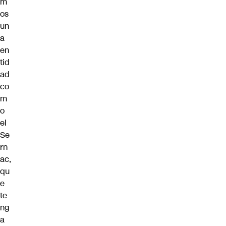
m
os
un
a
en
tid
ad
co
m
o
el
Se
rn
ac,
qu
e
te
ng
a