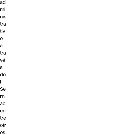
ad
mi
nis
tra
tiv
o
a
tra
vé
s
de
l
Se
rn
ac,
en
tre
otr
os