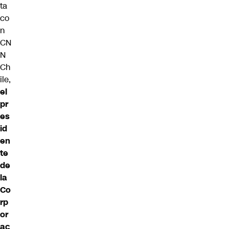
ta
co
n
CN
N
Ch
ile,
el
pr
es
id
en
te
de
la
Co
rp
or
ac