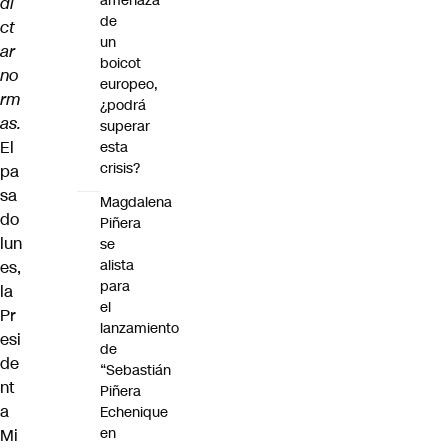
amenaza
di
de
ct
un
ar
boicot
no
europeo,
rm
¿podrá
as.
superar
El
esta
crisis?
pa
sa
Magdalena
do
Piñera
lun
se
alista
es,
para
la
el
Pr
lanzamiento
esi
de
de
“Sebastián
nt
Piñera
a
Echenique
en
Mi