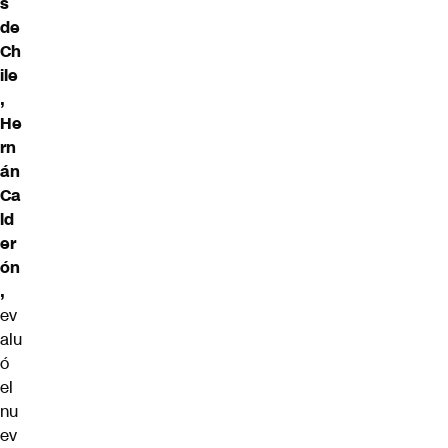
s
de
Ch
ile
,
He
rn
án
Ca
ld
er
ón
,
ev
alu
ó
el
nu
ev