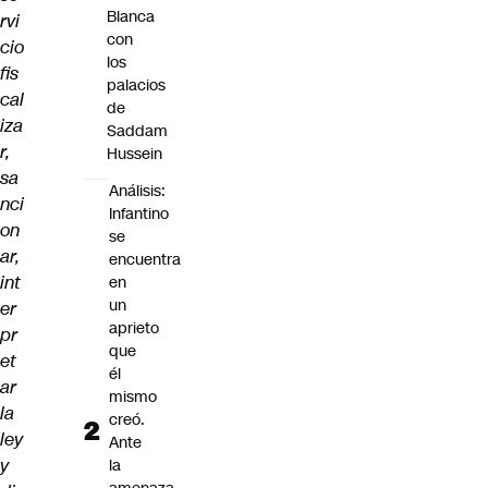
Blanca
rvi
con
cio
los
fis
palacios
cal
de
iza
Saddam
r,
Hussein
sa
Análisis:
nci
Infantino
on
se
ar,
encuentra
int
en
un
er
aprieto
pr
que
et
él
ar
mismo
la
creó.
ley
Ante
y
la