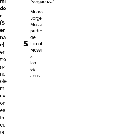
mi
"vergüenza"
do
Muere
r
Jorge
(S
Messi,
er
padre
na
de
Lionel
c)
Messi,
en
a
tre
los
gá
68
nd
años
ole
m
ay
or
es
fa
cul
ta