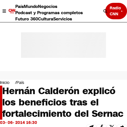
País
Mundo
Negocios
Radio
Podcast y Programas completos
CNN
Futuro 360
Cultura
Servicios
País
Mundo
Negocios
Inicio
País
Hernán Calderón explicó
Deportes
Programas completos
los beneficios tras el
Cultura
Servicios
fortalecimiento del Sernac
Bits
CNN Data
03- 06- 2014 16:30
CNN tiempo