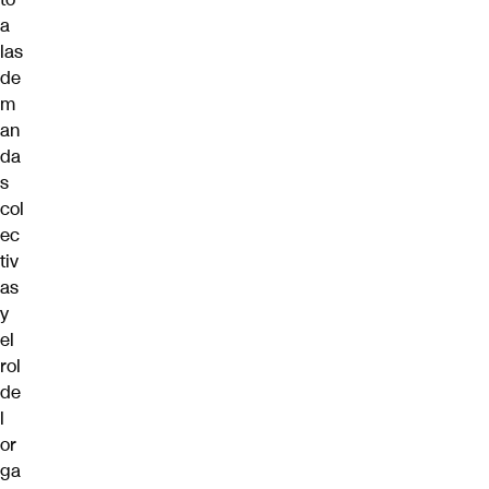
a
las
de
m
an
da
s
col
ec
tiv
as
y
el
rol
de
l
or
ga