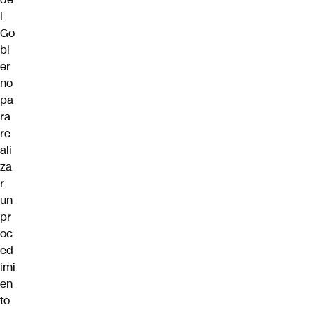
l
Go
bi
er
no
pa
ra
re
ali
za
r
un
pr
oc
ed
imi
en
to