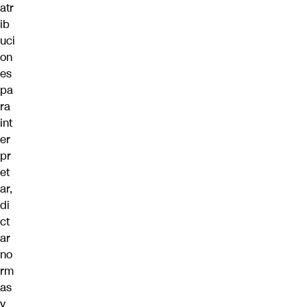
atr
ib
uci
on
es
pa
ra
int
er
pr
et
ar,
di
ct
ar
no
rm
as
y