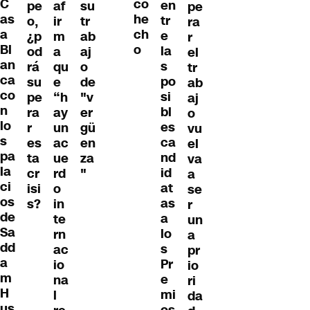
C
co
en
pe
af
su
pe
as
he
tr
o,
ir
tr
ra
a
ch
e
¿p
m
ab
r
Bl
o
la
od
a
aj
el
an
s
rá
qu
o
tr
ca
po
su
e
de
ab
co
si
pe
“h
"v
aj
n
bl
ra
ay
er
o
lo
es
r
un
gü
vu
s
ca
es
ac
en
el
pa
nd
ta
ue
za
va
la
id
cr
rd
"
a
ci
at
isi
o
se
os
as
s?
in
r
de
a
te
un
Sa
lo
rn
a
dd
s
ac
pr
a
Pr
io
io
m
e
na
ri
H
mi
l
da
us