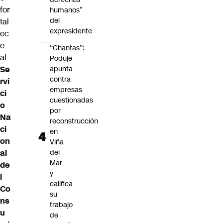
for
humanos”
del
tal
expresidente
ec
e
“Chantas”:
al
Poduje
Se
apunta
contra
rvi
empresas
ci
cuestionadas
o
por
Na
reconstrucción
ci
en
on
Viña
al
del
Mar
de
y
l
califica
Co
su
ns
trabajo
u
de