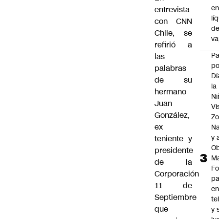
e
entrevista
lí
con CNN
d
Chile, se
v
refirió a
P
las
po
palabras
Dí
de su
la
hermano
Ni
Juan
Vi
González,
Zo
ex
Na
y 
teniente y
Ob
presidente
M
de la
Fo
Corporación
p
11 de
e
Septiembre
te
que
y 