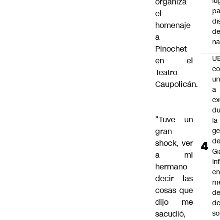
lu
organiza
pa
el
di
homenaje
de
a
na
Pinochet
U
en el
co
Teatro
un
Caupolicán.
a
e
du
"Tuve un
la
gran
ge
d
shock, ver
Gi
a mi
In
hermano
e
decir las
m
cosas que
d
dijo me
de
sacudió,
so