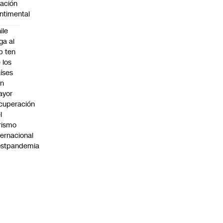
lación
ntimental
ile
ega al
p ten
 los
íses
on
ayor
cuperación
l
rismo
ternacional
ostpandemia