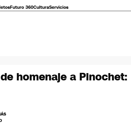
letos
Futuro 360
Cultura
Servicios
de homenaje a Pinochet:
MÁS
O