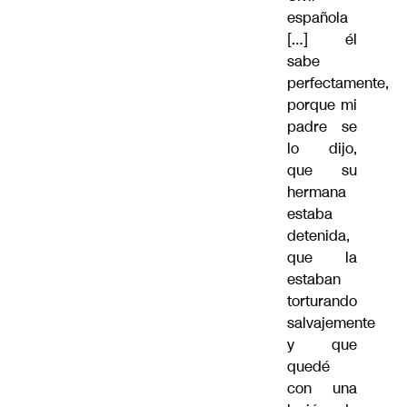
española
[…] él
sabe
perfectamente,
porque mi
padre se
lo dijo,
que su
hermana
estaba
detenida,
que la
estaban
torturando
salvajemente
y que
quedé
con una