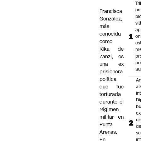
Tr
or
Francisca
bl
González,
si
más
ap
conocida
on
como
es
Kika de
me
Zanzi, es
pr
po
una ex
Su
prisionera
política
An
que fue
al
in
torturada
Di
durante el
b
régimen
ex
militar en
ci
Punta
d
Arenas.
se
En
in