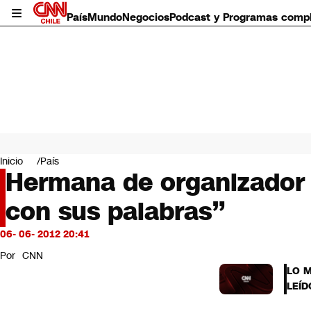
País
Mundo
Negocios
Podcast y Programas comp
País
Mundo
Inicio
País
Negocios
Hermana de organizador 
Deportes
con sus palabras”
Programas completos
Cultura
Servicios
06- 06- 2012 20:41
Bits
Por
CNN
CNN Data
LO 
CNN tiempo
LEÍD
Futuro 360
Opinión