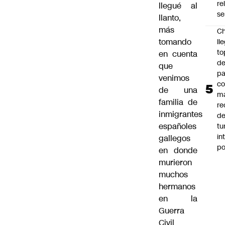
re
llegué al
se
llanto,
más
Ch
tomando
ll
to
en cuenta
de
que
pa
venimos
c
de una
m
familia de
re
inmigrantes
de
españoles
tu
in
gallegos
p
en donde
murieron
muchos
hermanos
en la
Guerra
Civil