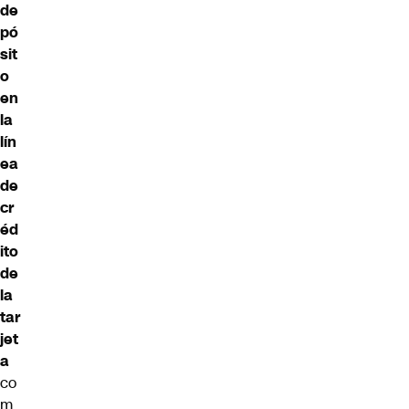
de
pó
sit
o
en
la
lín
ea
de
cr
éd
ito
de
la
tar
jet
a
co
m