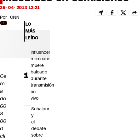
Futuro 360
25- 04- 2013 12:21
Opinión
Por
CNN
LO
MÁS
LEÍDO
Influencer
mexicano
muere
baleado
Ce
durante
rc
transmisión
a
en
de
vivo
60
Schalper
8.
y
00
el
0
debate
sobre
cli