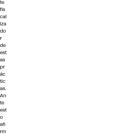
te
fis
cal
iza
do
r
de
est
as
pr
ác
tic
as.
An
te
est
o
afi
rm