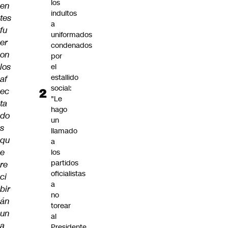
los
en
indultos
tes
a
fu
uniformados
er
condenados
on
por
los
el
estallido
af
social:
ec
"Le
ta
hago
do
un
s
llamado
qu
a
e
los
partidos
re
oficialistas
ci
a
bir
no
án
torear
un
al
a
Presidente