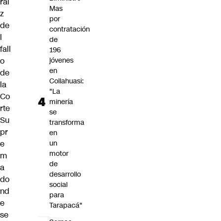
raí
Mas
z
por
de
contratación
l
de
fall
196
o
jóvenes
en
de
Collahuasi:
la
"La
Co
minería
rte
se
Su
transforma
pr
en
e
un
motor
m
de
a
desarrollo
do
social
nd
para
e
Tarapacá"
se