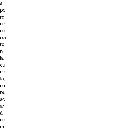
a
po
rq
ue
ce
rra
ro
n
la
cu
en
ta,
se
bu
sc
ar
á
un
m