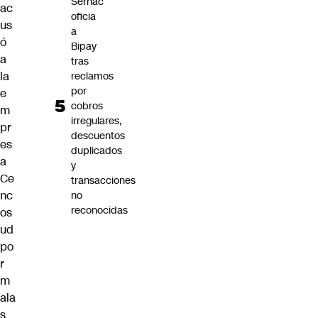
Sernac
ac
oficia
us
a
ó
Bipay
a
tras
la
reclamos
por
e
cobros
m
irregulares,
pr
descuentos
es
duplicados
a
y
Ce
transacciones
nc
no
reconocidas
os
ud
po
r
m
ala
s