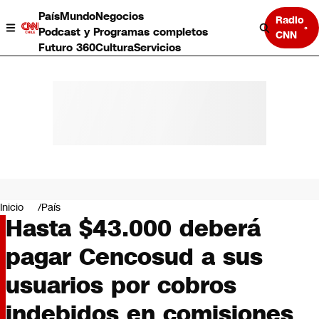
País
Mundo
Negocios
Radio
Podcast y Programas completos
CNN
Futuro 360
Cultura
Servicios
País
Mundo
Negocios
Inicio
País
Hasta $43.000 deberá
Deportes
Programas completos
pagar Cencosud a sus
Cultura
Servicios
usuarios por cobros
Bits
CNN Data
indebidos en comisiones
CNN tiempo