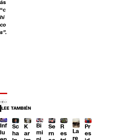
ás
“
c
hi
co
s”.
LEE TAMBIÉN
Inf
Bi
Sc
K
Se
Pr
R
La
lu
mi
ha
ar
rn
es
es
re
en
ni