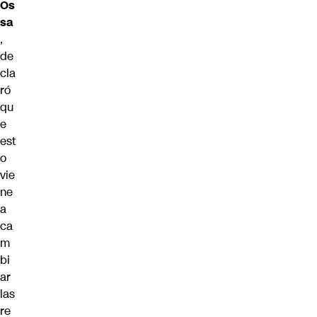
Os
sa
,
de
cla
ró
qu
e
est
o
vie
ne
a
ca
m
bi
ar
las
re