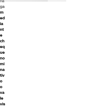
ha
ga
m
ed
ia
nt
e
ch
eq
ue
no
mi
na
tiv
o
o
va
le
vis