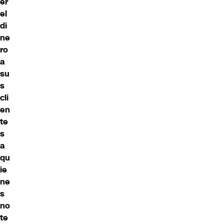
er
el
di
ne
ro
a
su
s
cli
en
te
s
a
qu
ie
ne
s
no
te