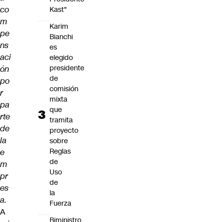
co
Kast"
m
Karim
pe
Bianchi
ns
es
aci
elegido
presidente
ón
de
po
comisión
r
mixta
pa
que
rte
tramita
de
proyecto
la
sobre
Reglas
e
de
m
Uso
pr
de
es
la
a.
Fuerza
A
Biministro