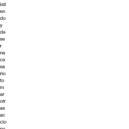
isti
en
do
y
de
se
r
ne
ce
sa
rio
to
m
ar
otr
as
ac
cio
ne