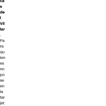
ca
s
de
l
Vil
lar
.
Pa
ra
qu
ien
es
no
po
se
en
la
tar
jet