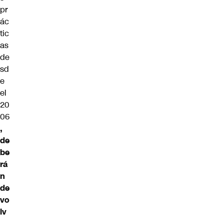
pr
ác
tic
as
de
sd
e
el
20
06
,
de
be
rá
n
de
vo
lv