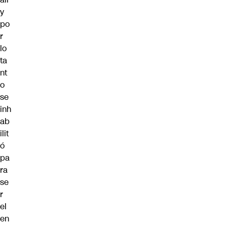
y
po
r
lo
ta
nt
o
se
inh
ab
ilit
ó
pa
ra
se
r
el
en