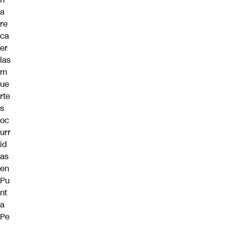
a
re
ca
er
las
m
ue
rte
s
oc
urr
id
as
en
Pu
nt
a
Pe