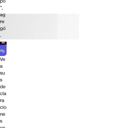
po
”,
ag
re
gó
.
Ve
a
su
s
de
cla
ra
cio
ne
s
en