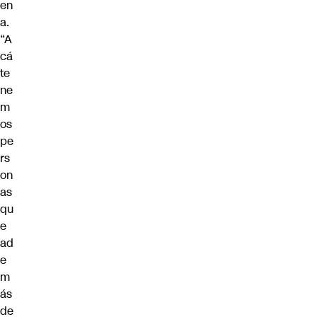
en
a.
“A
cá
te
ne
m
os
pe
rs
on
as
qu
e
ad
e
m
ás
de