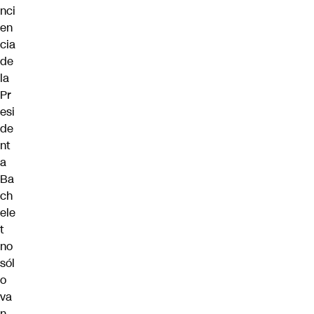
nci
en
cia
de
la
Pr
esi
de
nt
a
Ba
ch
ele
t
no
sól
o
va
n