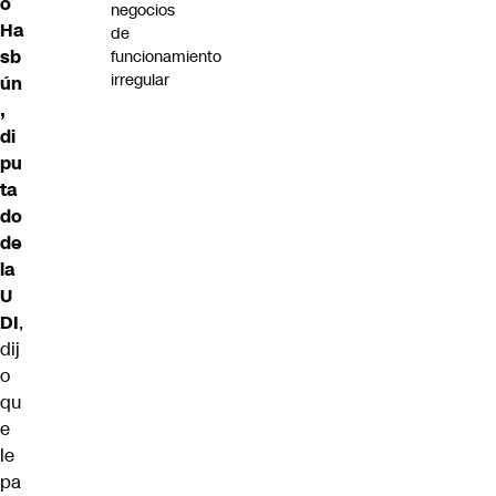
o
negocios
Ha
de
sb
funcionamiento
irregular
ún
,
di
pu
ta
do
de
la
U
DI
,
dij
o
qu
e
le
pa