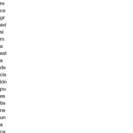
re
ce
gr
aví
si
m
a
est
a
de
cis
ión
pu
es
tie
ne
un
a
ca