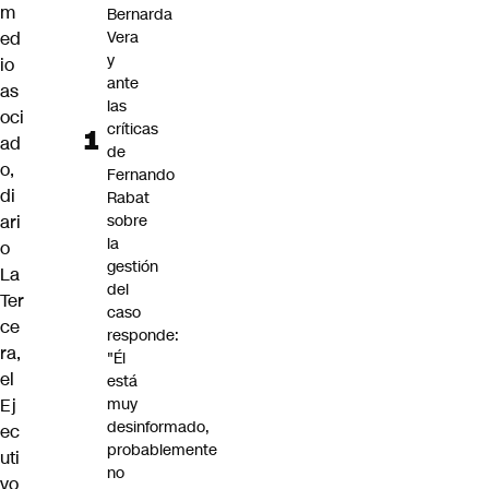
m
Bernarda
ed
Vera
y
io
ante
as
las
oci
críticas
ad
de
o,
Fernando
di
Rabat
ari
sobre
la
o
gestión
La
del
Ter
caso
ce
responde:
ra,
"Él
e
l
está
Ej
muy
desinformado,
ec
probablemente
uti
no
vo