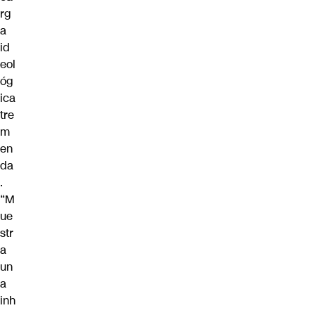
rg
a
id
eol
óg
ica
tre
m
en
da
.
“M
ue
str
a
un
a
inh