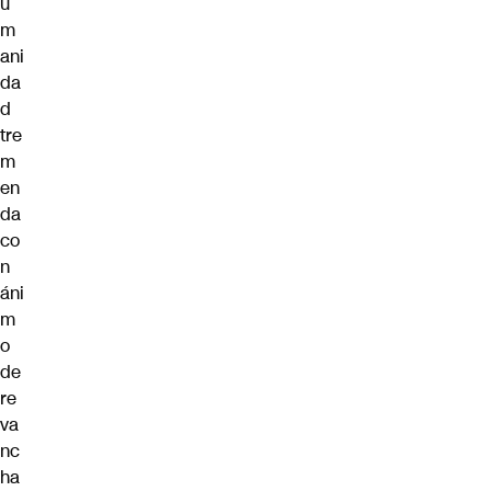
u
m
ani
da
d
tre
m
en
da
co
n
áni
m
o
de
re
va
nc
ha