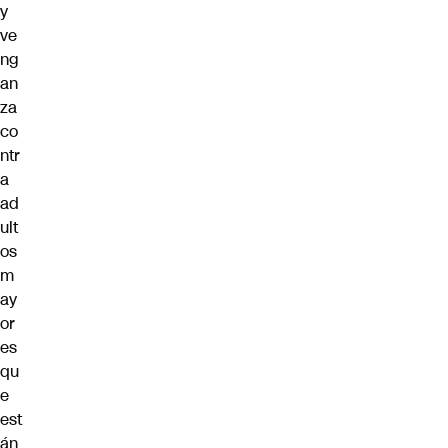
y
ve
ng
an
za
co
ntr
a
ad
ult
os
m
ay
or
es
qu
e
est
án