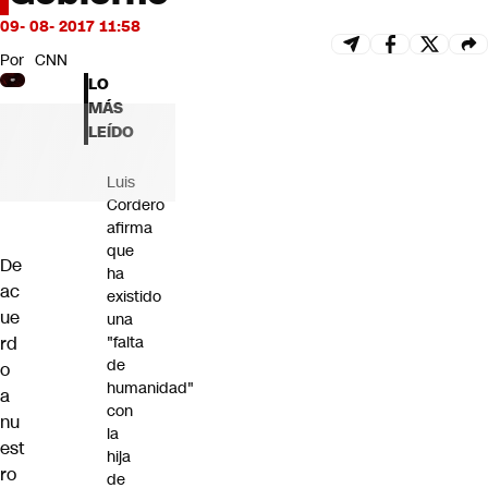
Futuro 360
09- 08- 2017 11:58
Opinión
Por
CNN
LO
MÁS
LEÍDO
Luis
Cordero
afirma
que
De
ha
ac
existido
ue
una
rd
"falta
de
o
humanidad"
a
con
nu
la
est
hija
ro
de