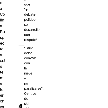
d
que
a
"el
Co
debate
político
lin
se
a I
.
desarrolle
Re
con
sp
respeto"
ec
"Chile
to
debe
a
convivir
est
con
e
la
te
nieve
m
y
a
no
paralizarse":
fu
Centros
er
de
on
ski
va