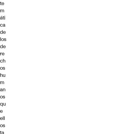
te
m
áti
ca
de
los
de
re
ch
os
hu
m
an
os
qu
e
ell
os
ta