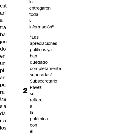
le
est
entregaron
arí
toda
a
la
tra
información"
ba
"Las
jan
apreciaciones
do
políticas ya
en
han
quedado
un
completamente
pl
superadas":
an
Subsecretario
pa
Pavez
ra
se
tra
refiere
sla
a
la
da
polémica
r a
con
los
el