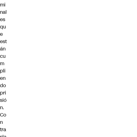
mi
nal
es
qu
e
est
án
cu
m
pli
en
do
pri
sió
n.
Co
n
tra
sla