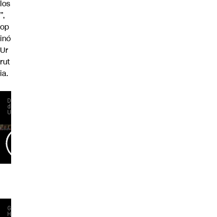
los
”,
op
inó
Ur
rut
ia.