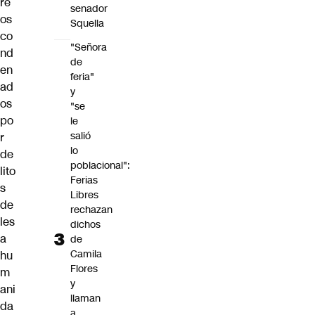
re
senador
os
Squella
co
"Señora
nd
de
en
feria"
ad
y
os
"se
po
le
salió
r
lo
de
poblacional":
lito
Ferias
s
Libres
de
rechazan
les
dichos
a
de
Camila
hu
Flores
m
y
ani
llaman
da
a