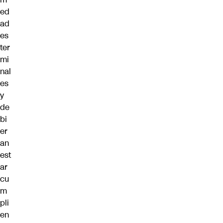
ed
ad
es
ter
mi
nal
es
y
de
bi
er
an
est
ar
cu
m
pli
en