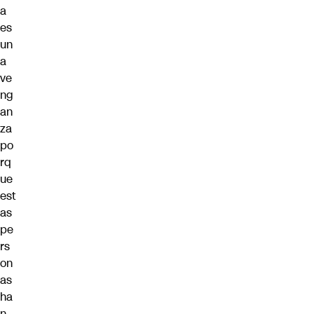
a
es
un
a
ve
ng
an
za
po
rq
ue
est
as
pe
rs
on
as
ha
n