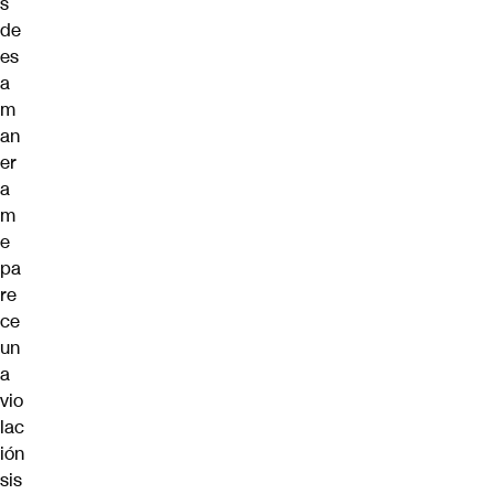
s
de
es
a
m
an
er
a
m
e
pa
re
ce
un
a
vio
lac
ión
sis