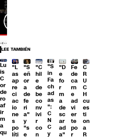
LEE TAMBIÉN
Lu
"S
"L
"S
"C
"D
Fe
C
is
in
as
eñ
hil
e
de
R
C
Fa
ap
or
e
fo
ca
U
or
ch
re
a
de
r
rn
C
de
ad
ci
de
be
m
e
H
ro
as
ac
fe
co
a
ad
cu
af
":
io
ri
nv
de
vi
es
ir
C
ne
a"
ivi
sc
er
ti
m
N
s
y
r
ar
te
on
a
C
po
"s
co
ad
po
a
qu
y
líti
e
n
a"
r
R