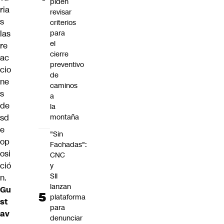
piden
ria
revisar
s
criterios
las
para
el
re
cierre
ac
preventivo
cio
de
ne
caminos
s
a
de
la
sd
montaña
e
"Sin
op
Fachadas":
osi
CNC
ció
y
SII
n.
lanzan
Gu
plataforma
st
para
av
denunciar