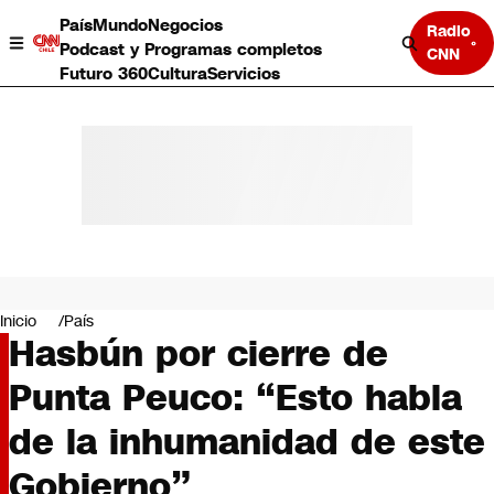
País
Mundo
Negocios
Radio
Podcast y Programas completos
CNN
Futuro 360
Cultura
Servicios
País
Mundo
Negocios
Inicio
País
Hasbún por cierre de
Deportes
Programas completos
Punta Peuco: “Esto habla
Cultura
Servicios
de la inhumanidad de este
Bits
CNN Data
Gobierno”
CNN tiempo