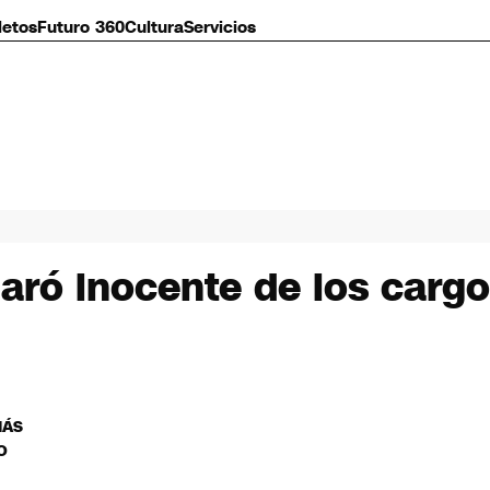
letos
Futuro 360
Cultura
Servicios
aró inocente de los cargo
MÁS
O