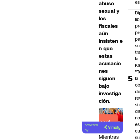
es
abuso
sexual y
Di
los
li
fiscales
pr
pr
aún
pa
insisten e
su
n que
tr
estas
la
acusacio
Ka
nes
"
siguen
la
ob
bajo
d
investiga
re
ción.
si 
di
no
Lea el
es
powered
artículo
cu
by
Mientras
su