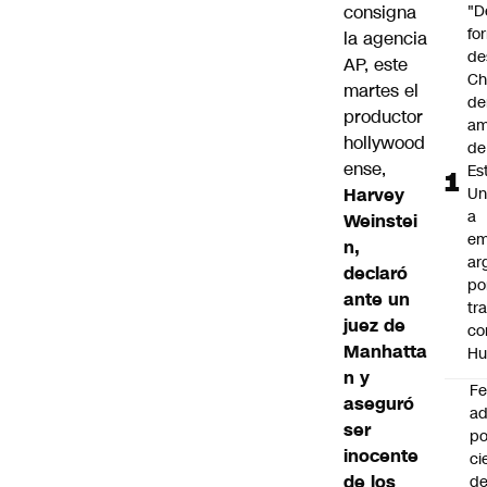
consigna
"D
fo
la agencia
de
AP
, este
Ch
martes el
de
productor
am
hollywood
de
ense,
Es
Harvey
Un
a
Weinstei
em
n,
ar
declaró
po
ante un
tr
juez de
co
Manhatta
Hu
n y
F
aseguró
ad
ser
po
inocente
ci
de los
de