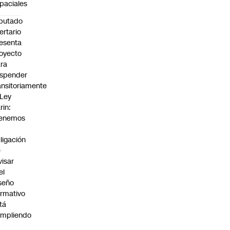
paciales
putado
bertario
esenta
oyecto
ra
spender
ansitoriamente
 Ley
rin:
Tenemos
ligación
e
visar
el
seño
rmativo
tá
mpliendo