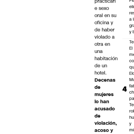
Pi
practicarl
el
e sexo
re
oral en su
a 
oficina y
gr
de haber
y 
violado a
Te
otra en
El
una
m
habitación
co
de un
q
hotel.
El
Decenas
M
fa
de
ch
mujeres
pa
lo han
Te
acusado
ro
de
h
violación,
y
acoso y
mi