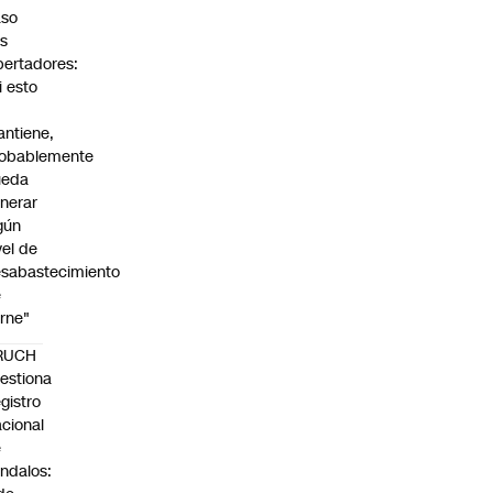
aso
s
bertadores:
i esto
ntiene,
obablemente
ueda
nerar
gún
vel de
sabastecimiento
e
rne"
RUCH
estiona
gistro
cional
e
ndalos: