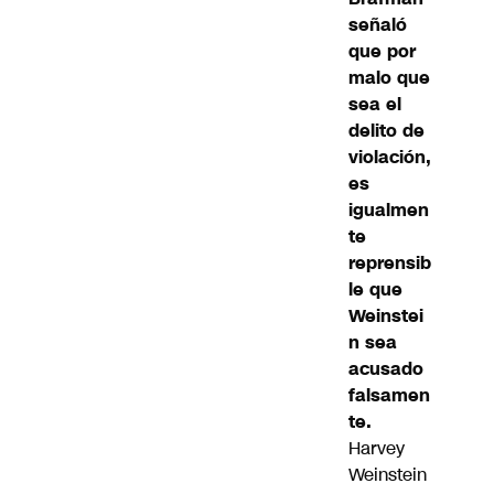
señaló
que por
malo que
sea el
delito de
violación,
es
igualmen
te
reprensib
le que
Weinstei
n sea
acusado
falsamen
te.
Harvey
Weinstein