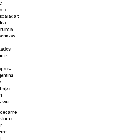
e
rma
scarada":
ina
nuncia
enazas
tados
idos
presa
gentina
r
abajar
n
awei
edecarne
vierte
r
erre
l