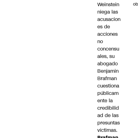
ob
Weinstein
niega las
acusacion
es de
acciones
no
concensu
ales, su
abogado
Benjamin
Brafman
cuestiona
públicam
ente la
credibilid
ad de las
presuntas
víctimas.
Brafman