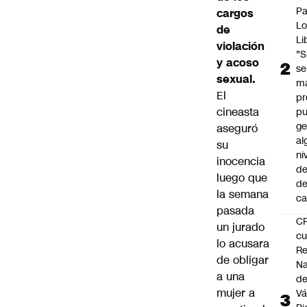
P
cargos
Lo
de
Li
violación
"S
y acoso
se
sexual.
ma
El
pr
cineasta
p
ge
aseguró
al
su
ni
inocencia
de
luego que
d
la semana
ca
pasada
C
un jurado
cu
lo acusara
Re
de obligar
Na
a una
d
mujer a
Vá