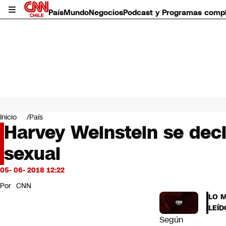
País
Mundo
Negocios
Podcast y Programas comp
País
Mundo
Inicio
País
Negocios
Harvey Weinstein se decl
Deportes
sexual
Programas completos
Cultura
Servicios
05- 06- 2018 12:22
Bits
Por
CNN
CNN Data
LO 
CNN tiempo
LEÍD
Futuro 360
Según
Opinión