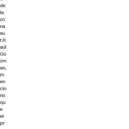
de
la
zo
na
su
r,R
aúl
Gú
zm
an,
m
en
cio
nó
qu
e
el
pr