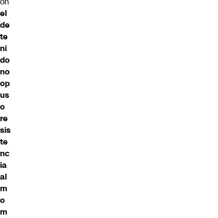
ón
el
de
te
ni
do
no
op
us
o
re
sis
te
nc
ia
al
m
o
m