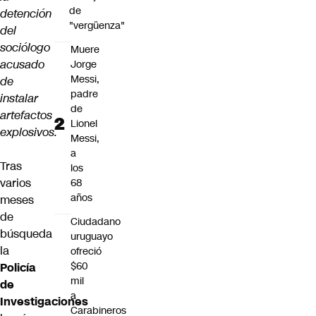
de
detención
"vergüenza"
del
sociólogo
Muere
acusado
Jorge
Messi,
de
padre
instalar
de
artefactos
Lionel
explosivos.
Messi,
a
Tras
los
varios
68
años
meses
de
Ciudadano
búsqueda
uruguayo
la
ofreció
$60
Policía
mil
de
a
Investigaciones
Carabineros