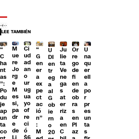
LEE TAMBIÉN
M
Ci
“
Ju
Or
U
“
U
ue
ud
G
lie
re
na
C
DI
re
ad
en
ta
go
qu
ha
en
Jo
an
er
Ve
de
er
nt
tr
rg
o
a
ne
fi
ell
as
eg
e
ur
ex
ga
en
a
”:
a
M
ug
pe
s
de
po
Po
al
es
ua
ct
at
ob
r
du
G
si,
yo
ac
er
ra
pr
je
ob
pa
of
ió
riz
s
es
ap
ie
dr
re
n”
a
en
un
un
rn
e
ci
:
en
Pl
ta
ta
o
de
ó
M
C
az
s
co
20
Li
$6
ed
hil
a
fir
nt
pr