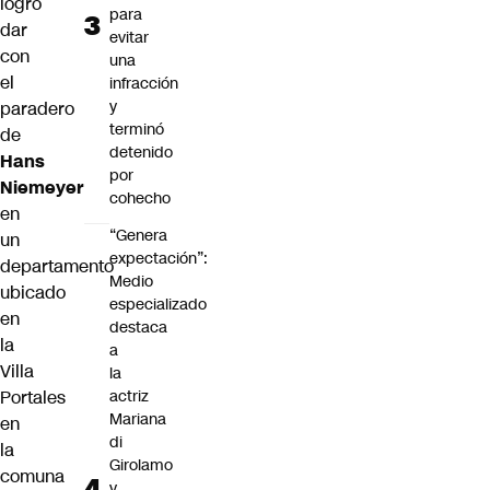
logró
para
dar
evitar
con
una
el
infracción
y
paradero
terminó
de
detenido
Hans
por
Niemeyer
cohecho
en
“Genera
un
expectación”:
departamento
Medio
ubicado
especializado
en
destaca
la
a
Villa
la
Portales
actriz
Mariana
en
di
la
Girolamo
comuna
y