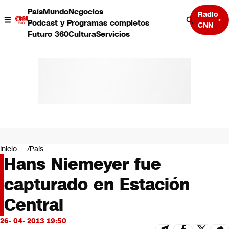
País
Mundo
Negocios
Radio
Podcast y Programas completos
CNN
Futuro 360
Cultura
Servicios
País
Mundo
Negocios
Inicio
País
Hans Niemeyer fue
Deportes
Programas completos
capturado en Estación
Cultura
Servicios
Central
Bits
CNN Data
26- 04- 2013 19:50
CNN tiempo