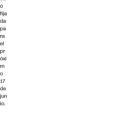
ó
fija
da
pa
ra
el
pr
óxi
m
o
17
de
jun
io.