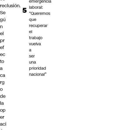
emergencia
reclusión.
laboral:
Se
“Queremos
gú
que
recuperar
n
el
el
trabajo
pr
vuelva
ef
a
ec
ser
to
una
a
prioridad
nacional”
ca
rg
o
de
la
op
er
aci