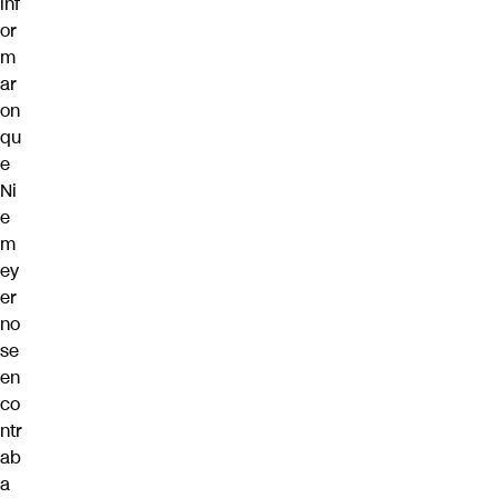
inf
or
m
ar
on
qu
e
Ni
e
m
ey
er
no
se
en
co
ntr
ab
a