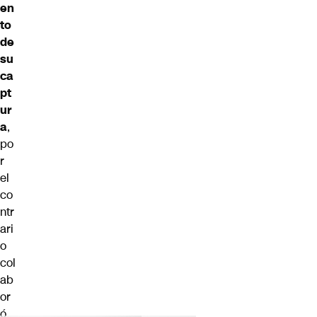
en
to
de
su
ca
pt
ur
a
,
po
r
el
co
ntr
ari
o
col
ab
or
ó