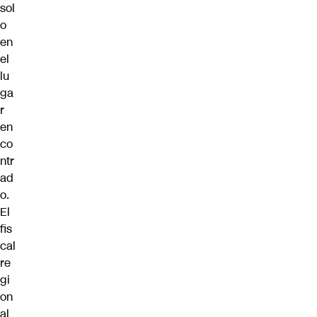
sol
o
en
el
lu
ga
r
en
co
ntr
ad
o.
El
fis
cal
re
gi
on
al