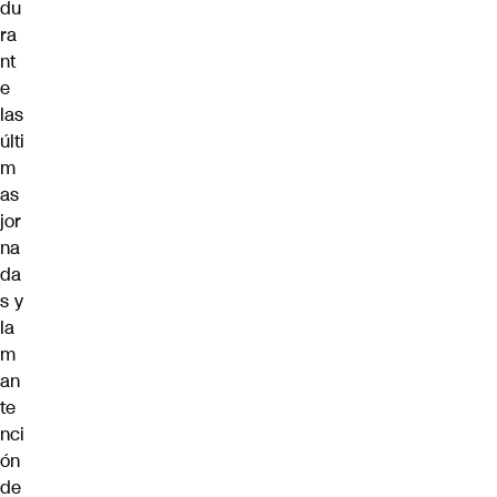
du
ra
nt
e
las
últi
m
as
jor
na
da
s y
la
m
an
te
nci
ón
de