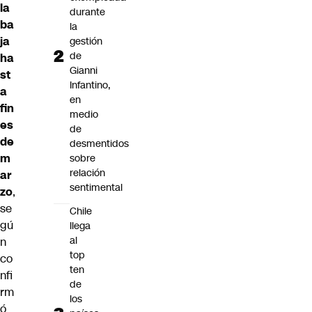
la
durante
ba
la
ja
gestión
de
ha
Gianni
st
Infantino,
a
en
fin
medio
es
de
de
desmentidos
m
sobre
relación
ar
sentimental
zo
,
se
Chile
gú
llega
al
n
top
co
ten
nfi
de
rm
los
ó