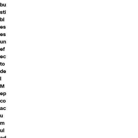
bu
sti
bl
es
es
un
ef
ec
to
de
l
M
ep
co
ac
u
m
ul
ad