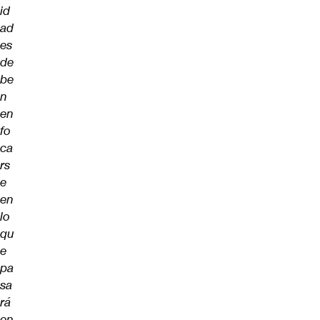
id
ad
es
de
be
n
en
fo
ca
rs
e
en
lo
qu
e
pa
sa
rá
en