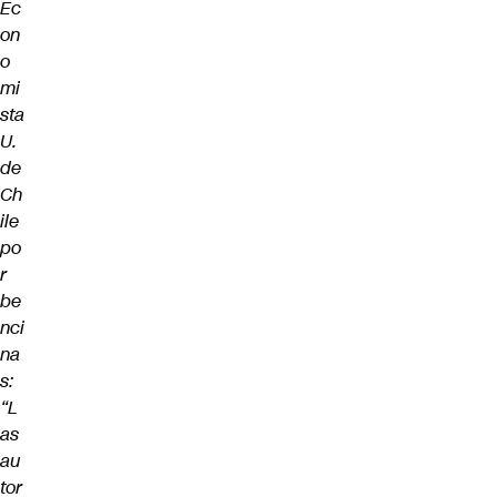
Ec
on
o
mi
sta
U.
de
Ch
ile
po
r
be
nci
na
s:
“L
as
au
tor