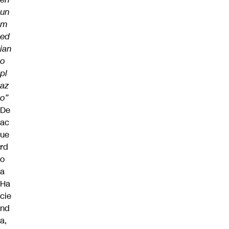
un
m
ed
ian
o
pl
az
o”
De
ac
ue
rd
o
a
Ha
cie
nd
a,