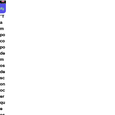
“
T
a
m
po
co
po
de
m
os
de
sc
on
oc
er
qu
e
es