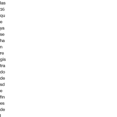
las
16
qu
e
ya
se
ha
n
re
gis
tra
do
de
sd
e
fin
es
de
l