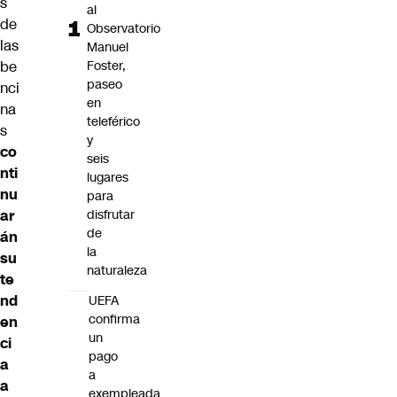
s
al
de
Observatorio
las
Manuel
be
Foster,
paseo
nci
en
na
teleférico
s
y
co
seis
nti
lugares
nu
para
ar
disfrutar
de
án
la
su
naturaleza
te
nd
UEFA
confirma
en
un
ci
pago
a
a
a
exempleada