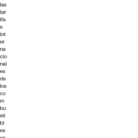
las
tar
ifa
s
int
er
na
cio
nal
es
de
los
co
m
bu
sti
bl
es
en