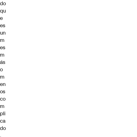
do
qu
e
es
un
m
es
m
ás
o
m
en
os
co
m
pli
ca
do
,