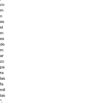
co
m
o
es
el
m
es
de
m
ar
zo
pa
ra
las
fa
mil
ias
”.