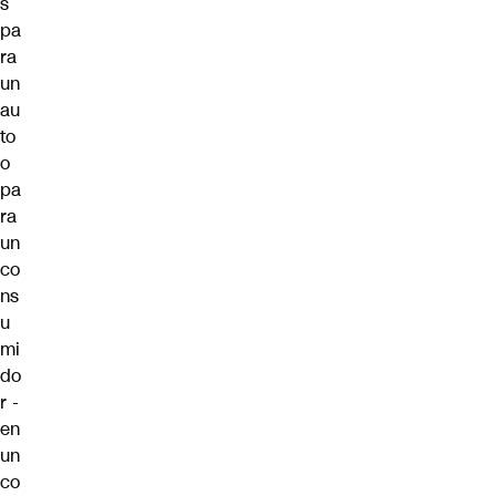
s
pa
ra
un
au
to
o
pa
ra
un
co
ns
u
mi
do
r -
en
un
co