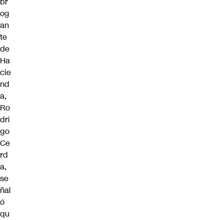
br
og
an
te
de
Ha
cie
nd
a,
Ro
dri
go
Ce
rd
a,
se
ñal
ó
qu