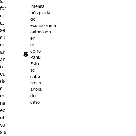
a
Intensa
for
búsqueda
m
de
a,
excursionista
se
extraviado
su
en
m
el
cerro
ar
Panul:
án
Esto
5
se
caí
sabe
da
hasta
s
ahora
co
del
caso
ns
ec
uti
va
s a