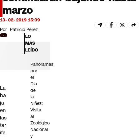
Futuro 360
marzo
Opinión
13- 02- 2019 15:09
Por
Patricio Pérez
LO
MÁS
LEÍDO
Panoramas
por
el
Día
La
de
ba
la
ja
Niñez:
en
Visita
al
las
Zoológico
tar
Nacional
ifa
y