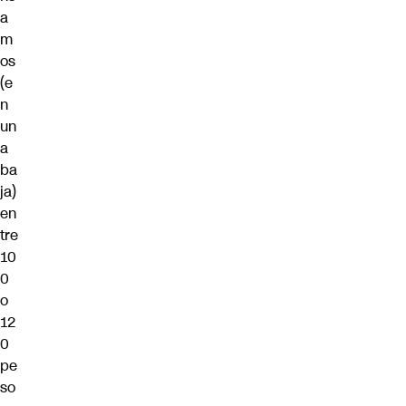
a
m
os
(e
n
un
a
ba
ja)
en
tre
10
0
o
12
0
pe
so