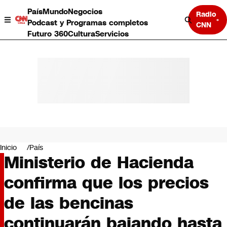
País
Mundo
Negocios
Radio
Podcast y Programas completos
CNN
Futuro 360
Cultura
Servicios
País
Mundo
Negocios
Inicio
País
Ministerio de Hacienda
Deportes
Programas completos
confirma que los precios
Cultura
Servicios
de las bencinas
Bits
CNN Data
continuarán bajando hasta
CNN tiempo