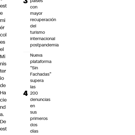
países
est
con
e
mayor
recuperación
mi
del
ér
turismo
col
internacional
es
postpandemia
el
Nueva
Mi
plataforma
nis
“Sin
ter
Fachadas”
io
supera
de
las
Ha
200
cie
denuncias
en
nd
sus
a.
primeros
De
dos
est
días