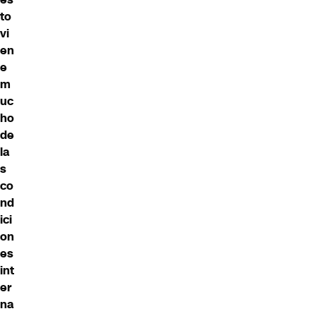
to
vi
en
e
m
uc
ho
de
la
s
co
nd
ici
on
es
int
er
na