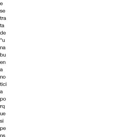
e
se
tra
ta
de
“u
na
bu
en
a
no
tici
a
po
rq
ue
si
pe
ns