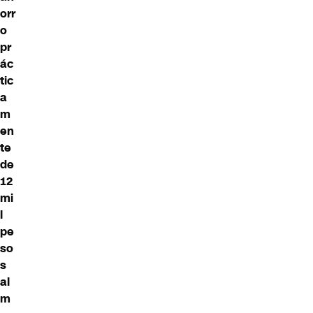
orr
o
pr
ác
tic
a
m
en
te
de
12
mi
l
pe
so
s
al
m