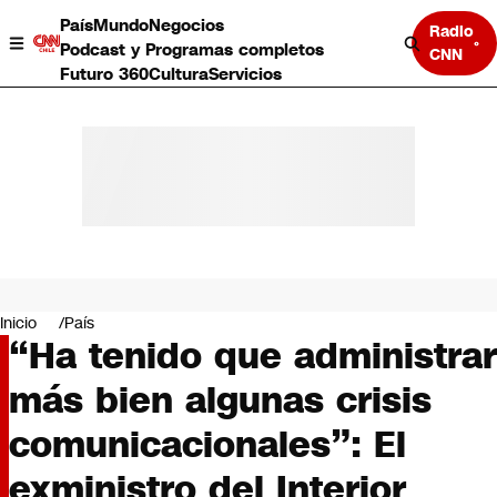
País
Mundo
Negocios
Radio
Podcast y Programas completos
CNN
Futuro 360
Cultura
Servicios
País
Mundo
Negocios
Inicio
País
“Ha tenido que administrar
Deportes
Programas completos
más bien algunas crisis
Cultura
Servicios
comunicacionales”: El
Bits
CNN Data
exministro del Interior
CNN tiempo