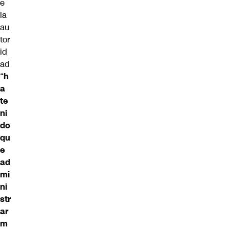
e
la
au
tor
id
ad
“
h
a
te
ni
do
qu
e
ad
mi
ni
str
ar
m