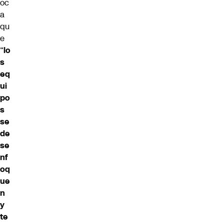
oc
a
qu
e
“
lo
s
eq
ui
po
s
se
de
se
nf
oq
ue
n
y
te