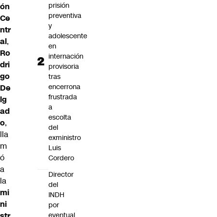
prisión
ón
preventiva
Ce
y
ntr
adolescente
al
,
en
Ro
internación
dri
provisoria
go
tras
encerrona
De
frustrada
lg
a
ad
escolta
o
,
del
lla
exministro
m
Luis
ó
Cordero
a
Director
la
del
mi
INDH
ni
por
eventual
str