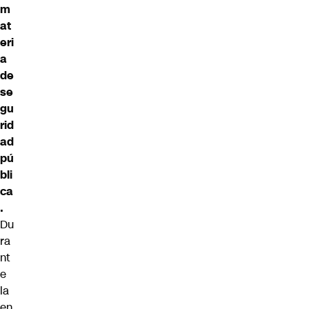
m
at
eri
a
de
se
gu
rid
ad
pú
bli
ca
.
Du
ra
nt
e
la
en