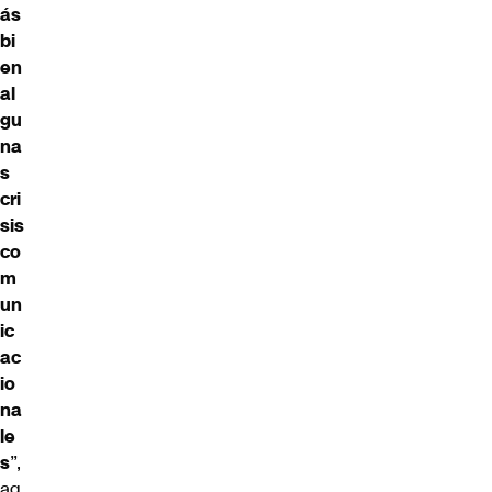
ás
bi
en
al
gu
na
s
cri
sis
co
m
un
ic
ac
io
na
le
s
”,
ag