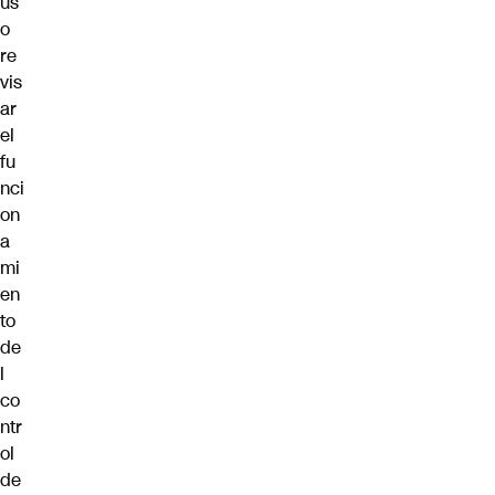
us
o
re
vis
ar
el
fu
nci
on
a
mi
en
to
de
l
co
ntr
ol
de