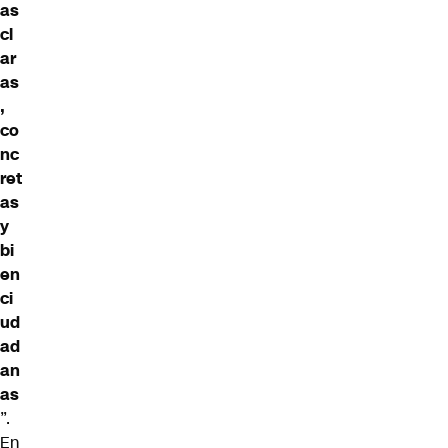
as
cl
ar
as
,
co
nc
ret
as
y
bi
en
ci
ud
ad
an
as
”.
En