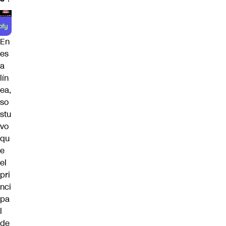
En
es
a
lín
ea,
so
stu
vo
qu
e
el
pri
nci
pa
l
de