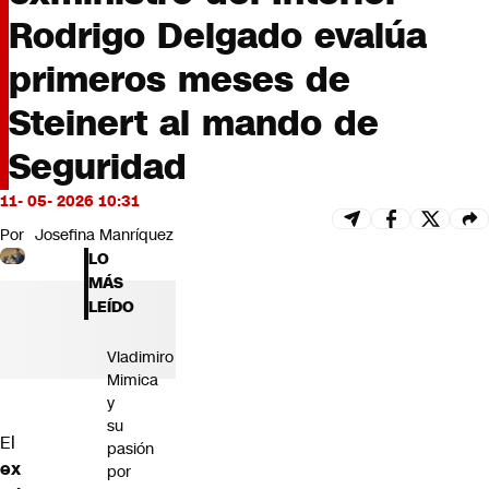
Futuro 360
Rodrigo Delgado evalúa
Opinión
primeros meses de
Steinert al mando de
Seguridad
11- 05- 2026 10:31
Por
Josefina Manríquez
LO
MÁS
LEÍDO
Vladimiro
Mimica
y
su
El
pasión
ex
por