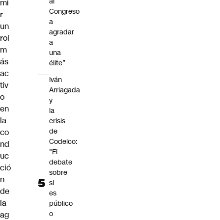
al
mi
Congreso
r
a
un
agradar
rol
a
m
una
ás
élite”
ac
Iván
tiv
Arriagada
o
y
en
la
la
crisis
de
co
Codelco:
nd
"El
uc
debate
ció
sobre
n
si
de
es
la
público
o
ag