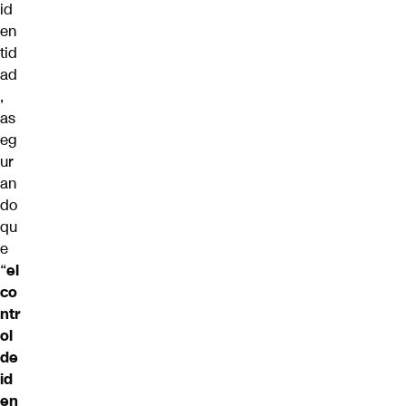
id
en
tid
ad
,
as
eg
ur
an
do
qu
e
“
el
co
ntr
ol
de
id
en