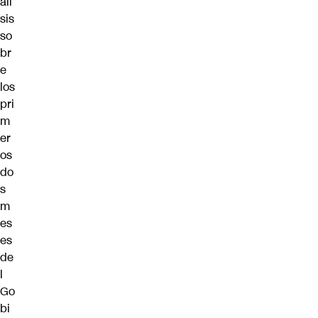
áli
sis
so
br
e
los
pri
m
er
os
do
s
m
es
es
de
l
Go
bi