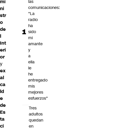
mi
las
comunicaciones:
ni
"La
str
radio
o
ha
de
sido
l
mi
Int
amante
eri
y
a
or
ella
y
le
ex
he
al
entregado
ca
mis
ld
mejores
e
esfuerzos"
de
Tres
Es
adultos
ta
quedan
ci
en