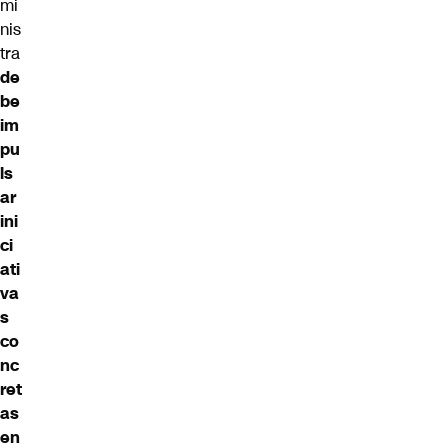
mi
nis
tra
de
be
im
pu
ls
ar
ini
ci
ati
va
s
co
nc
ret
as
en