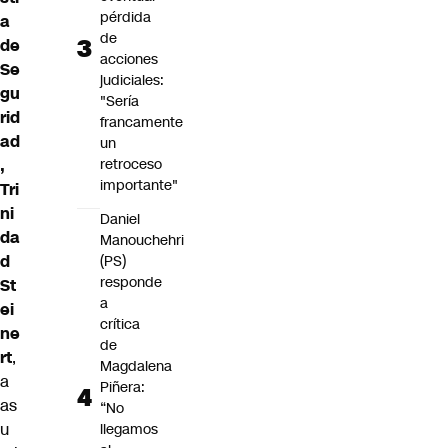
pérdida
a
de
de
acciones
Se
judiciales:
gu
"Sería
rid
francamente
ad
un
retroceso
,
importante"
Tri
ni
Daniel
da
Manouchehri
d
(PS)
responde
St
a
ei
crítica
ne
de
rt
,
Magdalena
a
Piñera:
as
“No
u
llegamos