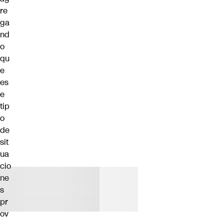
re
ga
nd
o
qu
e
es
e
tip
o
de
sit
ua
cio
ne
s
pr
ov