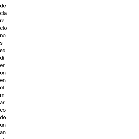
de
cla
ra
cio
ne
s
se
di
er
on
en
el
m
ar
co
de
un
an