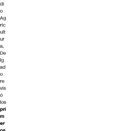
di
o
Ag
ric
ult
ur
a,
De
lg
ad
o
re
vis
ó
los
pri
m
er
os