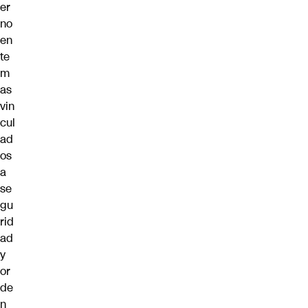
er
no
en
te
m
as
vin
cul
ad
os
a
se
gu
rid
ad
y
or
de
n