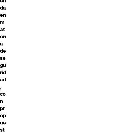
en
da
en
m
at
eri
a
de
se
gu
rid
ad
,
co
n
pr
op
ue
st