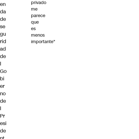
privado
en
me
da
parece
de
que
se
es
gu
menos
rid
importante"
ad
de
l
Go
bi
er
no
de
l
Pr
esi
de
nt