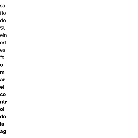
sa
fío
de
St
ein
ert
es
“
t
o
m
ar
el
co
ntr
ol
de
la
ag