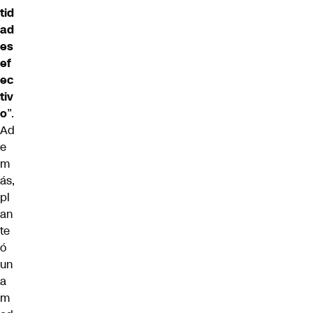
tid
ad
es
ef
ec
tiv
o
”.
Ad
e
m
ás,
pl
an
te
ó
un
a
m