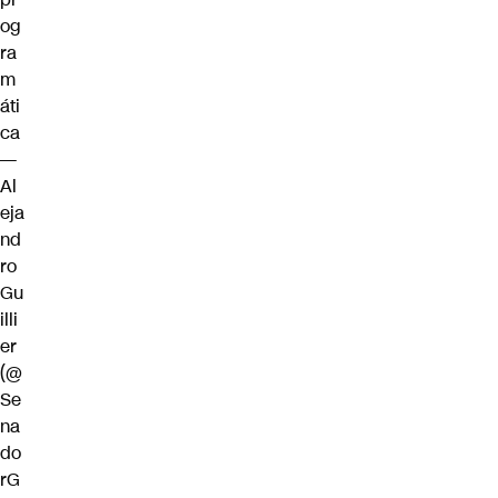
og
ra
m
áti
ca
—
Al
eja
nd
ro
Gu
illi
er
(@
Se
na
do
rG