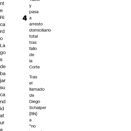
nt
y
e
pasa
Ri
a
ca
arresto
domiciliario
rd
total
o
tras
La
fallo
go
de
s
la
de
Corte
ba
Tras
jar
el
su
llamado
ca
de
nd
Diego
Schalper
id
(RN)
at
a
ur
"no
a