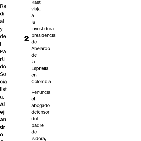
Kast
Ra
viaja
di
a
al
la
y
investidura
presidencial
de
de
l
Abelardo
Pa
de
rti
la
do
Espriella
So
en
cia
Colombia
list
Renuncia
a,
el
Al
abogado
ej
defensor
del
an
padre
dr
de
o
Isidora,