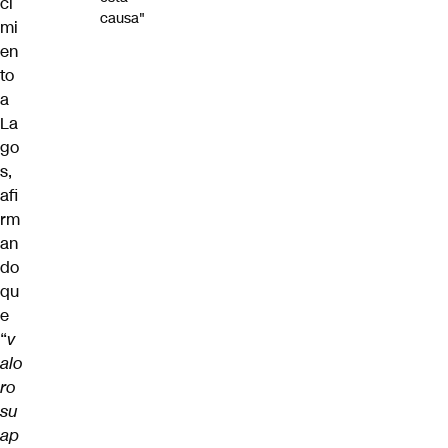
ci
causa"
mi
en
to
a
La
go
s,
afi
rm
an
do
qu
e
“
v
alo
ro
su
ap