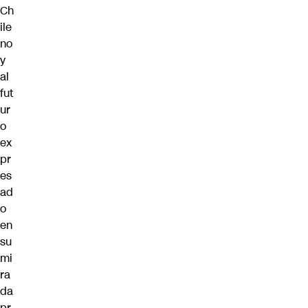
Ch
ile
no
y
al
fut
ur
o
ex
pr
es
ad
o
en
su
mi
ra
da
pr