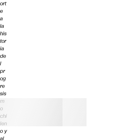
ort
e
a
la
his
tor
ia
de
l
pr
og
re
sis
m
o
chi
len
o y
al