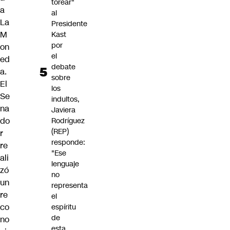
torear"
a
al
La
Presidente
M
Kast
por
on
el
ed
debate
a.
sobre
El
los
Se
indultos,
na
Javiera
do
Rodríguez
(REP)
r
responde:
re
"Ese
ali
lenguaje
zó
no
un
representa
re
el
co
espíritu
de
no
esta