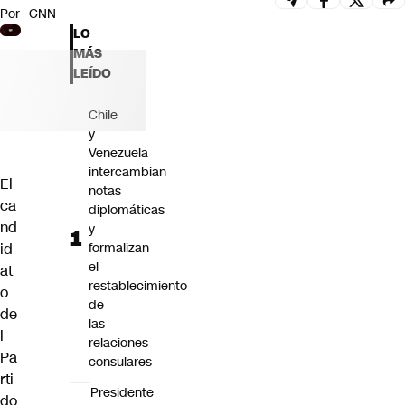
Por
CNN
Futuro 360
LO
Opinión
MÁS
LEÍDO
Chile
y
Venezuela
intercambian
El
notas
ca
diplomáticas
nd
y
id
formalizan
el
at
restablecimiento
o
de
de
las
l
relaciones
Pa
consulares
rti
Presidente
do