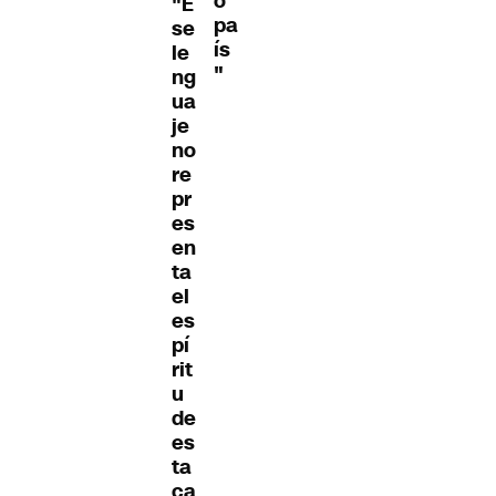
o
"E
pa
se
ís
le
"
ng
ua
je
no
re
pr
es
en
ta
el
es
pí
rit
u
de
es
ta
ca