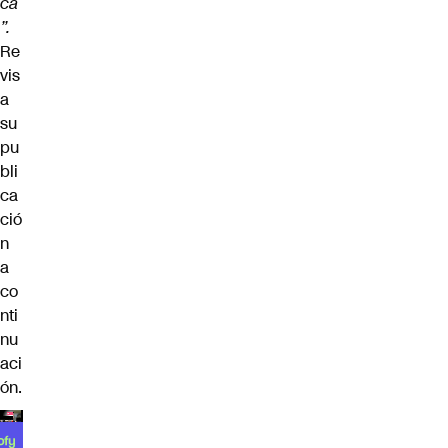
ca
”.
Re
vis
a
su
pu
bli
ca
ció
n
a
co
nti
nu
aci
ón.