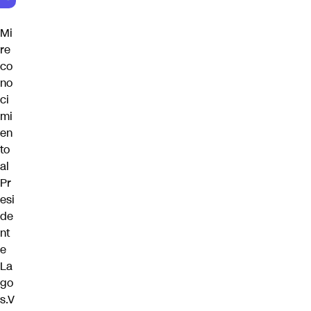
Mi
re
co
no
ci
mi
en
to
al
Pr
esi
de
nt
e
La
go
s.V