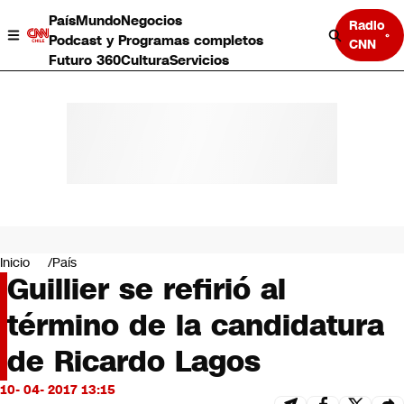
País
Mundo
Negocios
Radio
Podcast y Programas completos
CNN
Futuro 360
Cultura
Servicios
País
Mundo
Negocios
Inicio
País
Guillier se refirió al
Deportes
Programas completos
término de la candidatura
Cultura
Servicios
de Ricardo Lagos
Bits
CNN Data
10- 04- 2017 13:15
CNN tiempo