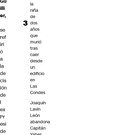
Gu
la
illi
niña
er,
de
dos
años
se
que
ref
murió
iri
tras
ó
caer
a
desde
la
un
de
edificio
en
cis
Las
ión
Condes
de
l
Joaquín
ex
Lavín
León
Pr
abandona
esi
Capitán
de
Yaber