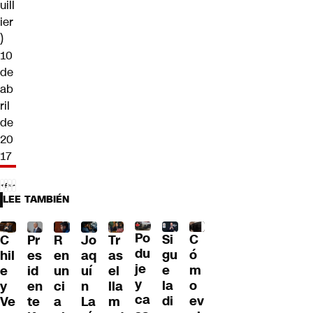
uill
ier
)
10
de
ab
ril
de
20
17
LEE TAMBIÉN
Po
C
Si
R
C
Pr
Jo
Tr
du
ó
gu
en
hil
es
aq
as
je
m
e
un
e
id
uí
el
y
o
la
ci
y
en
n
lla
ca
ev
di
a
Ve
te
La
m