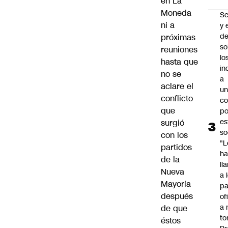
en La
Moneda
Sc
ni a
y 
d
próximas
so
reuniones
lo
hasta que
in
no se
a
aclare el
un
conflicto
c
que
po
es
surgió
so
con los
"L
partidos
ha
de la
ll
Nueva
a 
Mayoría
pa
después
of
a 
de que
to
éstos