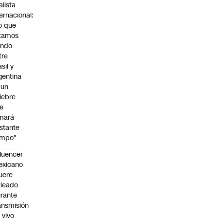
alista
ternacional:
o que
tamos
endo
tre
sil y
gentina
 un
iebre
e
mará
stante
empo"
fluencer
exicano
uere
leado
rante
ansmisión
 vivo