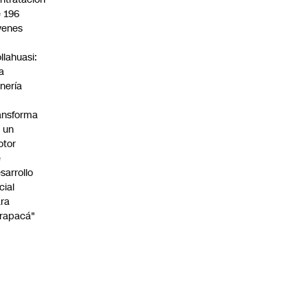
 196
venes
n
llahuasi:
a
nería
ansforma
 un
otor
e
sarrollo
cial
ra
rapacá"