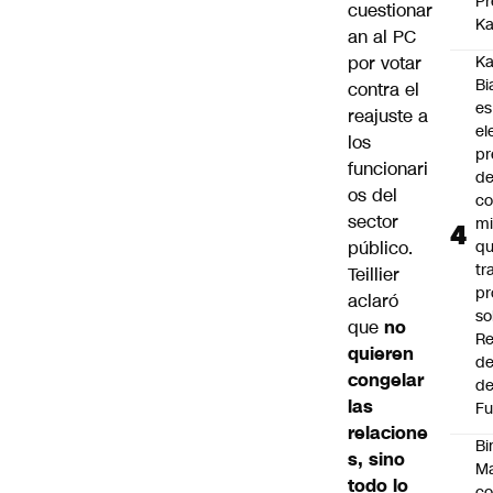
Pr
cuestionar
Ka
an al PC
por votar
Ka
Bi
contra el
es
reajuste a
el
los
pr
funcionari
d
os del
co
sector
mi
público.
q
tr
Teillier
pr
aclaró
so
que
no
Re
quieren
de
congelar
de
las
Fu
relacione
Bi
s, sino
Ma
todo lo
co