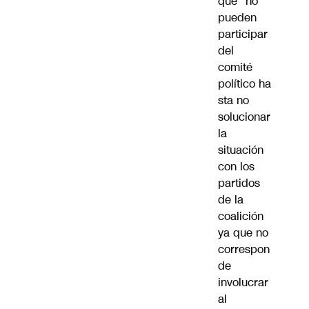
que “no
pueden
participar
del
comité
político ha
sta no
solucionar
la
situación
con los
partidos
de la
coalición
ya que no
correspon
de
involucrar
al