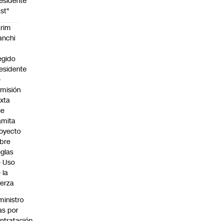
esidente
st"
rim
anchi
egido
esidente
e
misión
xta
ue
amita
oyecto
bre
glas
 Uso
 la
erza
ministro
s por
ntratación