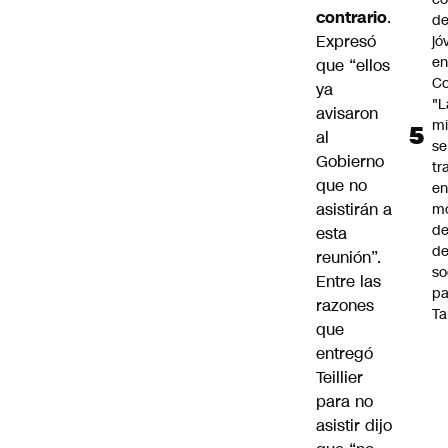
contrario
.
de
Expresó
jó
e
que “ellos
Co
ya
"L
avisaron
mi
al
se
Gobierno
tr
que no
en
asistirán a
m
d
esta
de
reunión”.
so
Entre las
pa
razones
Ta
que
entregó
Teillier
para no
asistir dijo