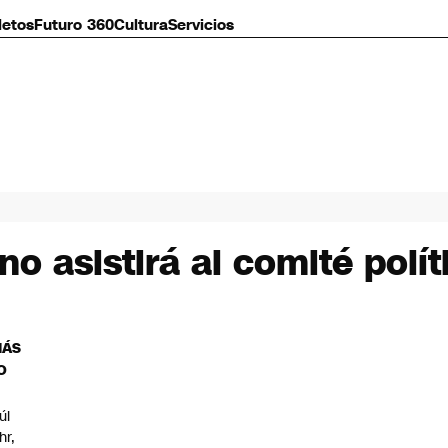
letos
Futuro 360
Cultura
Servicios
C no asistirá al comité pol
MÁS
O
úl
hr,