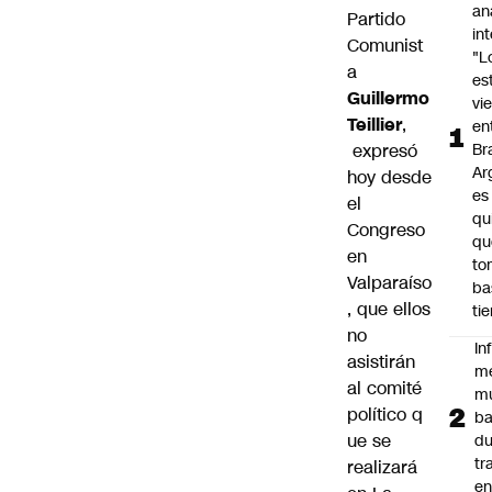
an
Partido
in
Comunist
"L
a
es
Guillermo
vi
Teillier
,
en
expresó
Bra
Ar
hoy desde
es
el
qu
Congreso
qu
en
to
Valparaíso
ba
, que ellos
ti
no
In
asistirán
m
al comité
m
político q
ba
ue se
du
tr
realizará
en