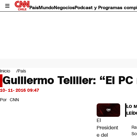
País
Mundo
Negocios
Podcast y Programas comp
País
Mundo
Inicio
País
Negocios
Guillermo Teillier: “El P
Deportes
Programas completos
10- 11- 2016 09:47
Cultura
Por
CNN
Servicios
LO 
Bits
LEÍD
CNN Data
El
CNN tiempo
President
Ra
Futuro 360
So
e del
Opinión