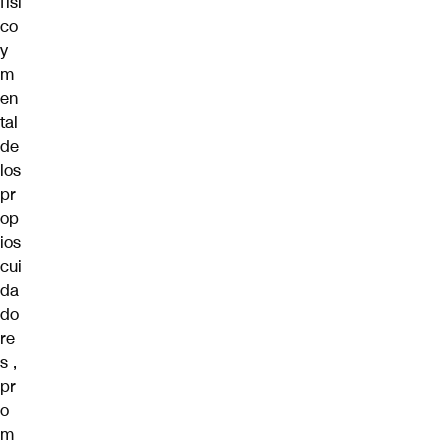
físi
co
y
m
en
tal
de
los
pr
op
ios
cui
da
do
re
s
,
pr
o
m