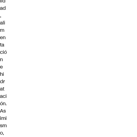
lid
ad
,
ali
m
en
ta
ció
n
e
hi
dr
at
aci
ón
.
As
imi
sm
o,