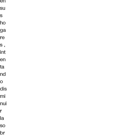
en
su
s
ho
ga
re
s
,
int
en
ta
nd
o
dis
mi
nui
r
la
so
br