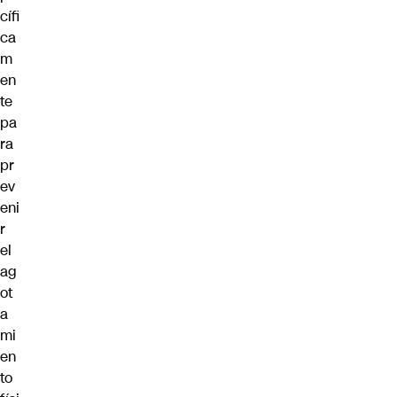
cífi
ca
m
en
te
pa
ra
pr
ev
eni
r
el
ag
ot
a
mi
en
to