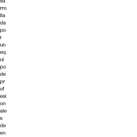
sa
rro
lla
da
po
r
un
eq
ui
po
de
pr
of
esi
on
ale
s
de
en