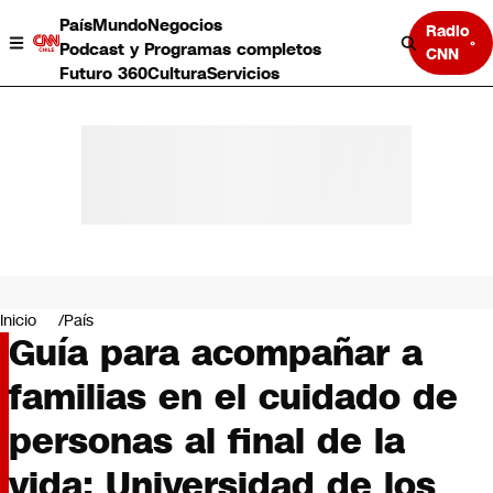
País
Mundo
Negocios
Radio
Podcast y Programas completos
CNN
Futuro 360
Cultura
Servicios
País
Mundo
Negocios
Inicio
País
Guía para acompañar a
Deportes
Programas completos
familias en el cuidado de
Cultura
Servicios
personas al final de la
Bits
CNN Data
vida: Universidad de los
CNN tiempo