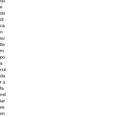
qu
e
de
di
ca
n
su
tie
m
po
a
cui
da
r a
fa
mil
iar
es
en