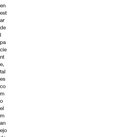
en
est
ar
de
l
pa
cie
nt
e,
tal
es
co
m
o
el
m
an
ejo