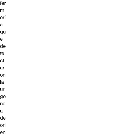
fer
m
erí
a
qu
e
de
te
ct
ar
on
la
ur
ge
nci
a
de
ori
en