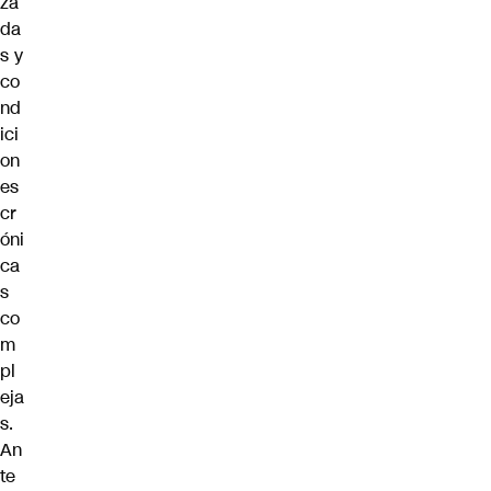
za
da
s y
co
nd
ici
on
es
cr
óni
ca
s
co
m
pl
eja
s
.
An
te