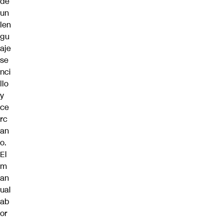
de
un
len
gu
aje
se
nci
llo
y
ce
rc
an
o
.
El
m
an
ual
ab
or