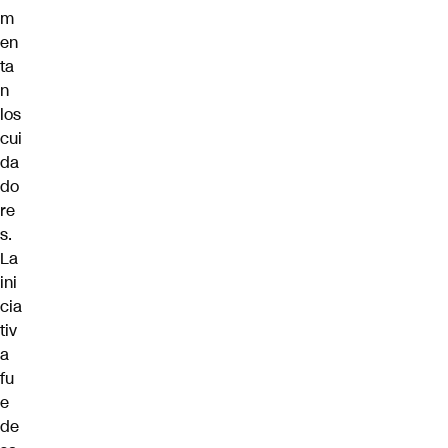
m
en
ta
n
los
cui
da
do
re
s
.
La
ini
cia
tiv
a
fu
e
de