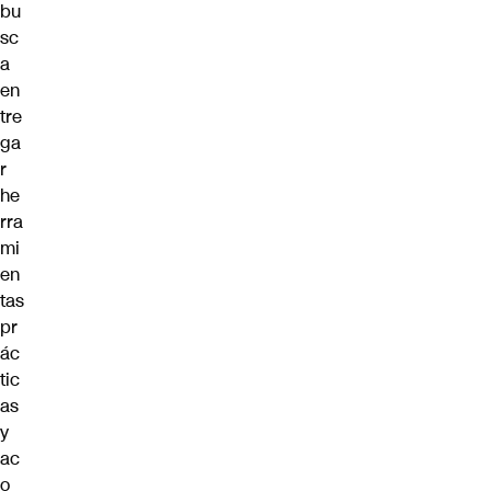
bu
sc
a
en
tre
ga
r
he
rra
mi
en
tas
pr
ác
tic
as
y
ac
o