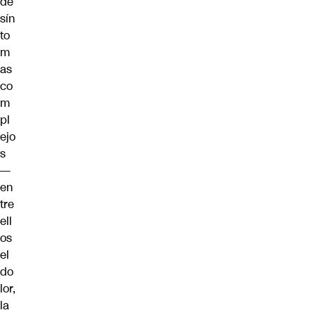
de
sín
to
m
as
co
m
pl
ejo
s
—
en
tre
ell
os
el
do
lor,
la