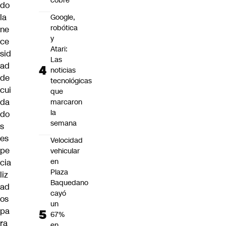
cobre
do
la
Google,
robótica
ne
y
ce
Atari:
sid
Las
ad
noticias
de
tecnológicas
cui
que
da
marcaron
la
do
semana
s
es
Velocidad
pe
vehicular
en
cia
Plaza
liz
Baquedano
ad
cayó
os
un
pa
67%
ra
en