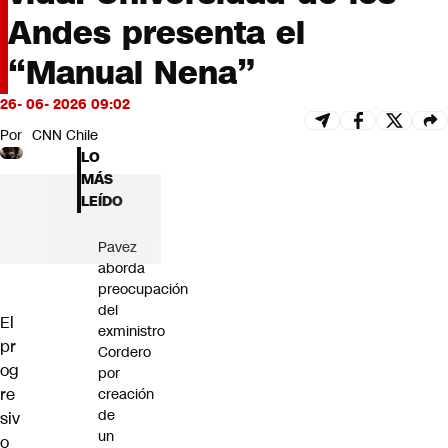
Futuro 360
Andes presenta el
Opinión
“Manual Nena”
26- 06- 2026 09:02
Por
CNN Chile
LO
MÁS
LEÍDO
Pavez
aborda
preocupación
del
El
exministro
pr
Cordero
og
por
re
creación
de
siv
un
o