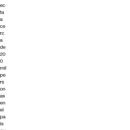
ec
ta
a
ce
rc
a
de
20
0
mil
pe
rs
on
as
en
el
pa
ís