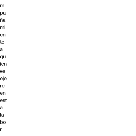
m
pa
ña
mi
en
to
a
qu
ien
es
eje
rc
en
est
a
la
bo
r