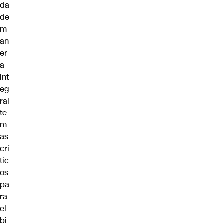
da
de
m
an
er
a
int
eg
ral
te
m
as
crí
tic
os
pa
ra
el
bi