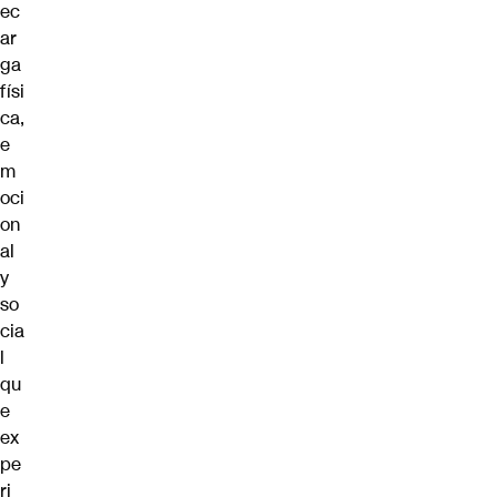
ec
ar
ga
físi
ca,
e
m
oci
on
al
y
so
cia
l
qu
e
ex
pe
ri