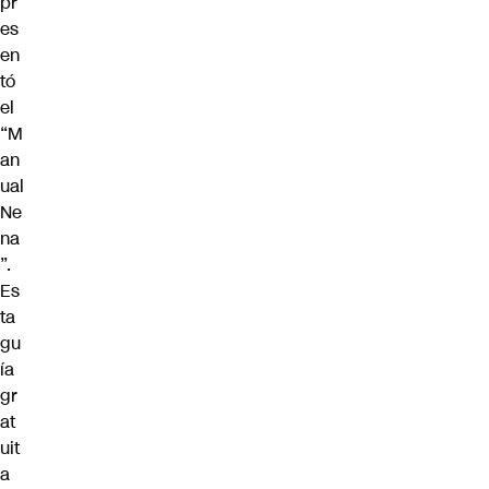
pr
es
en
tó
el
“M
an
ual
Ne
na
”
.
Es
ta
gu
ía
gr
at
uit
a