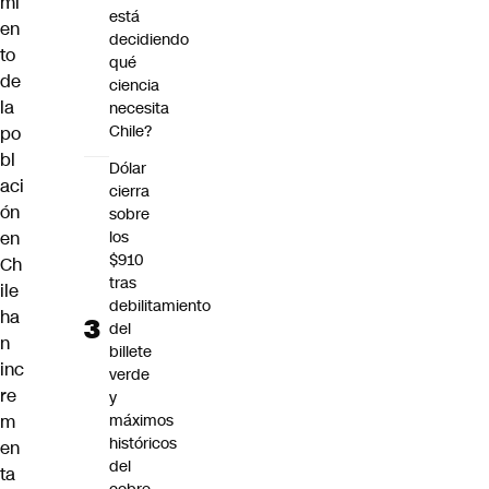
mi
está
en
decidiendo
to
qué
de
ciencia
la
necesita
Chile?
po
bl
Dólar
aci
cierra
ón
sobre
los
en
$910
Ch
tras
ile
debilitamiento
ha
del
n
billete
inc
verde
re
y
máximos
m
históricos
en
del
ta