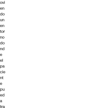
ovi
en
do
un
en
tor
no
do
nd
e
el
pa
cie
nt
e
pu
ed
a
tra