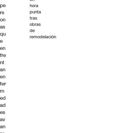
pe
hora
punta
rs
tras
on
obras
as
de
qu
remodelación
e
en
fre
nt
an
en
fer
m
ed
ad
es
av
an