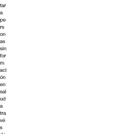
tar
a
pe
rs
on
as
sin
for
m
aci
ón
en
sal
ud
a
tra
vé
s