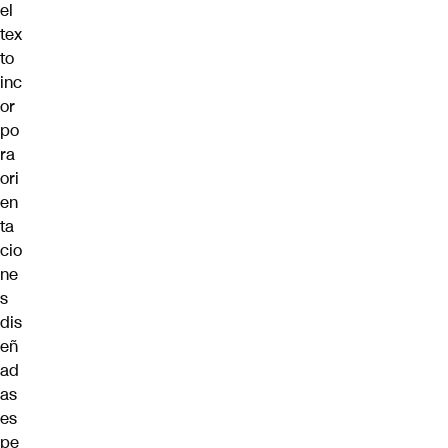
el
tex
to
inc
or
po
ra
ori
en
ta
cio
ne
s
dis
eñ
ad
as
es
pe