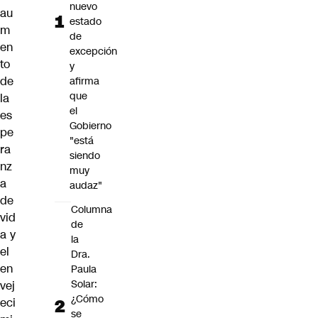
nuevo
au
estado
m
de
en
excepción
to
y
de
afirma
que
la
el
es
Gobierno
pe
"está
ra
siendo
nz
muy
a
audaz"
de
Columna
vid
de
a y
la
el
Dra.
en
Paula
Solar:
vej
¿Cómo
eci
se