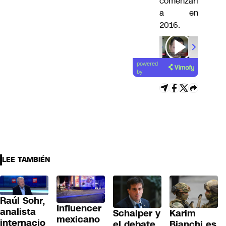
comenzarí
a en
2016.
powered
by
LEE TAMBIÉN
Raúl Sohr,
Influencer
analista
Schalper y
Karim
mexicano
internacio
el debate
Bianchi es