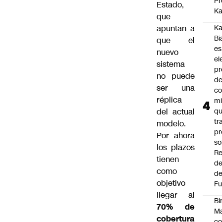
Pr
Estado,
Ka
que
apuntan a
Ka
Bi
que el
es
nuevo
el
sistema
pr
no puede
d
ser una
co
réplica
mi
del actual
q
tr
modelo.
pr
Por ahora
so
los plazos
Re
tienen
de
como
de
objetivo
Fu
llegar al
Bi
70% de
Ma
cobertura
co