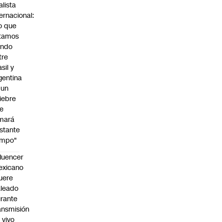
alista
ternacional:
o que
tamos
endo
tre
sil y
gentina
 un
iebre
e
mará
stante
empo"
fluencer
exicano
uere
leado
rante
ansmisión
 vivo