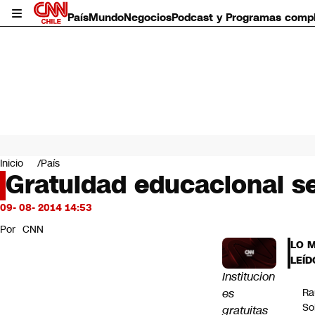
País
Mundo
Negocios
Podcast y Programas comp
País
Mundo
Inicio
País
Negocios
Gratuidad educacional se
Deportes
Programas completos
09- 08- 2014 14:53
Cultura
Por
CNN
Servicios
LO 
Bits
LEÍD
CNN Data
Institucion
CNN tiempo
es
Ra
Futuro 360
So
gratuitas
Opinión