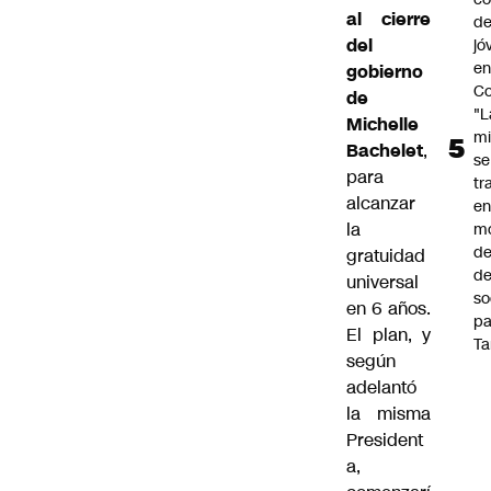
al cierre
de
del
jó
e
gobierno
Co
de
"L
Michelle
mi
Bachelet
,
se
para
tr
alcanzar
en
la
m
d
gratuidad
de
universal
so
en 6 años.
pa
El plan, y
Ta
según
adelantó
la misma
President
a,