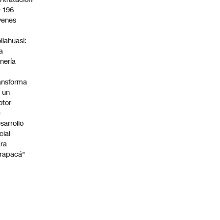
 196
venes
n
llahuasi:
a
nería
ansforma
 un
otor
e
sarrollo
cial
ra
rapacá"