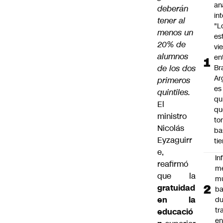
an
deberán
in
tener al
"L
menos un
es
20% de
vi
alumnos
en
de los dos
Bra
Ar
primeros
es
quintiles.
qu
El
qu
ministro
to
Nicolás
ba
Eyzaguirr
ti
e,
In
reafirmó
m
que la
m
gratuidad
ba
en la
du
tr
educació
en