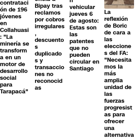
n
contrataci
Bipay tras
vehicular
ón de 196
La
reclamos
jueves 6
jóvenes
reflexión
por cobros
de agosto:
en
de Boric
irregulares
Estas son
Collahuasi
de cara a
,
las
: "La
las
descuento
patentes
minería se
eleccione
s
que no
transform
s del FA:
duplicado
pueden
a en un
"Necesita
s y
circular en
motor de
mos la
transaccio
Santiago
desarrollo
más
nes no
social
amplia
reconocid
para
unidad de
as
Tarapacá"
las
fuerzas
progresist
as para
ofrecer
una
alternativa