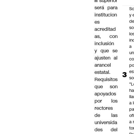
n
superior
será para
Sc
institucion
y 
d
es
so
acreditad
lo
as, con
in
inclusión
a
y que se
un
ajusten al
c
arancel
po
es
estatal.
so
Requisitos
"L
que son
ha
apoyados
ll
por los
a 
rectores
pa
de las
of
a 
universida
to
des del