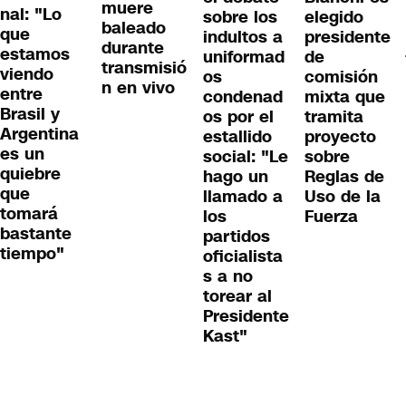
muere
nal: "Lo
sobre los
elegido
baleado
que
indultos a
presidente
durante
estamos
uniformad
de
transmisió
viendo
os
comisión
n en vivo
entre
condenad
mixta que
Brasil y
os por el
tramita
Argentina
estallido
proyecto
es un
social: "Le
sobre
quiebre
hago un
Reglas de
que
llamado a
Uso de la
tomará
los
Fuerza
bastante
partidos
tiempo"
oficialista
s a no
torear al
Presidente
Kast"