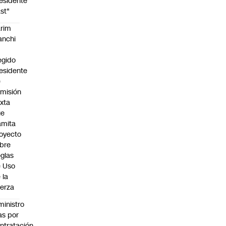
esidente
st"
rim
anchi
egido
esidente
e
misión
xta
ue
amita
oyecto
bre
glas
 Uso
 la
erza
ministro
s por
ntratación