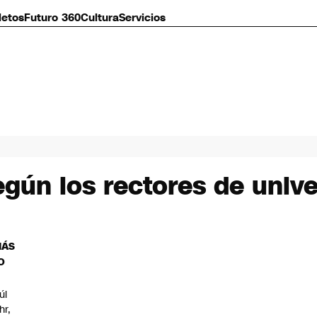
letos
Futuro 360
Cultura
Servicios
gún los rectores de unive
MÁS
O
úl
hr,