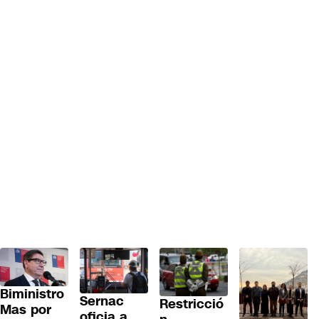
Biministro
Sernac
Restricció
Mas por
oficia a