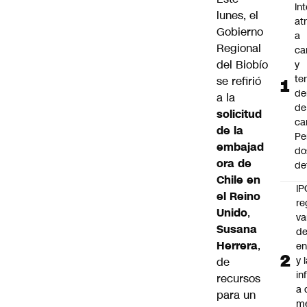
In
lunes, el
at
Gobierno
a
Regional
ca
del Biobío
y
te
se refirió
de
a la
de
solicitud
ca
de la
Pe
embajad
do
ora de
de
Chile en
IP
el Reino
re
Unido
,
va
Susana
de
Herrera
,
en
y 
de
in
recursos
a 
para un
m