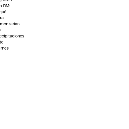
la RM:
qué
ra
menzarían
s
ecipitaciones
te
ernes