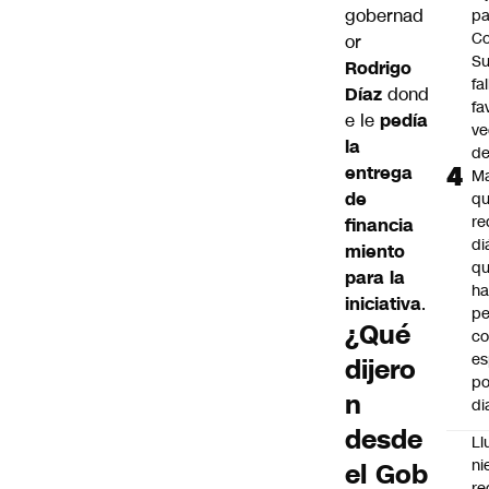
gobernad
pa
Co
or
S
Rodrigo
fa
Díaz
dond
fa
e le
pedía
ve
la
d
entrega
M
de
q
re
financia
di
miento
q
para la
ha
iniciativa
.
pe
¿Qué
co
es
dijero
po
n
di
desde
Ll
ni
el Gob
re