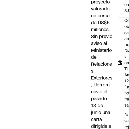
proyecto
ca
valorado
3
en cerca
Co
de US$5
ob
millones.
sa
Sin previo
an
aviso al
po
Ministerio
Dí
la
de
e
Relacione
Ti
s
Am
Exteriores
12
, Herrera
fu
envió el
n
pasado
m
sa
13 de
junio una
D
carta
sa
dirigida al
re