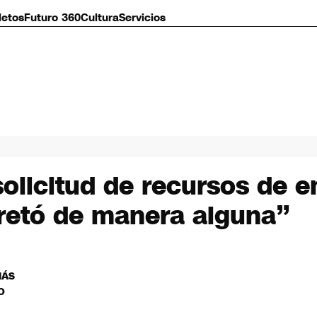
letos
Futuro 360
Cultura
Servicios
olicitud de recursos de 
retó de manera alguna”
MÁS
O