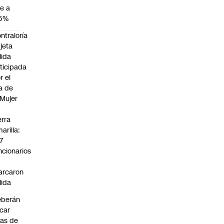
e a
,5%
ntraloría
jeta
lida
ticipada
r el
a de
 Mujer
n
erra
arilla:
7
ncionarios
o
arcaron
lida
eberán
car
jas de