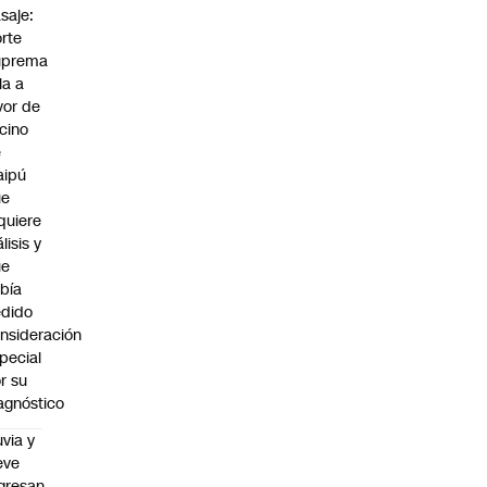
saje:
rte
uprema
lla a
vor de
cino
e
aipú
ue
quiere
álisis y
ue
bía
dido
nsideración
pecial
r su
agnóstico
uvia y
eve
gresan