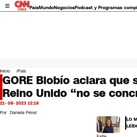
País
Mundo
Negocios
Podcast y Programas comp
País
Mundo
Inicio
País
Negocios
GORE Biobío aclara que s
Deportes
Reino Unido “no se conc
Programas completos
Cultura
Servicios
21- 08- 2023 12:18
Bits
Por
Daniela Pérez
CNN Data
LO 
CNN tiempo
LEÍD
Futuro 360
Este
Opinión