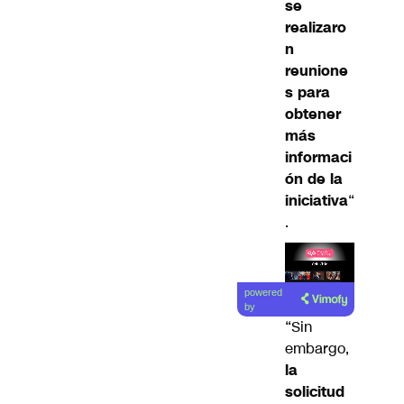
se
realizaro
n
reunione
s para
obtener
más
informaci
ón de la
iniciativa
“
.
Lea el
powered
artículo
by
“Sin
embargo,
la
solicitud