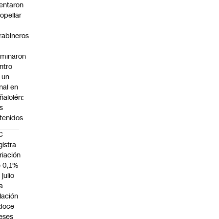
tentaron
ropellar
rabineros
rminaron
ntro
 un
nal en
ñalolén:
s
tenidos
C
gistra
riación
 0,1%
 julio
la
flación
doce
eses