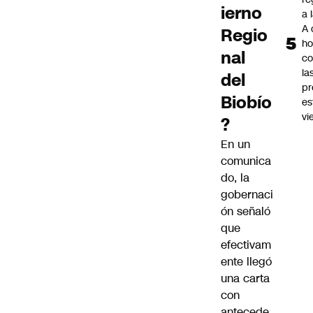
ierno
a 
A 
Regio
ho
nal
co
la
del
pr
Biobío
es
vi
?
En un
comunica
do, la
gobernaci
ón señaló
que
efectivam
ente llegó
una carta
con
antecede