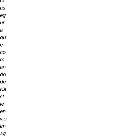
ra
as
eg
ur
a
qu
e
co
m
an
do
de
Ka
st
le
en
vío
im
ag