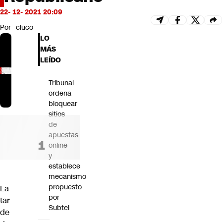
Futuro 360
22- 12- 2021 20:09
Opinión
Por
cluco
LO
MÁS
LEÍDO
Tribunal
ordena
bloquear
sitios
de
apuestas
online
y
establece
mecanismo
propuesto
La
por
tar
Subtel
de