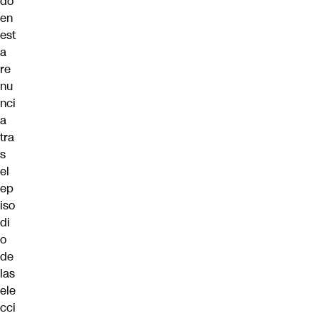
do
en
est
a
re
nu
nci
a
tra
s
el
ep
iso
di
o
de
las
ele
cci