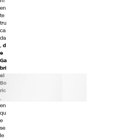
m
en
te
tru
ca
da
,
d
e
Ga
bri
el
Bo
ric
,
en
qu
e
se
le