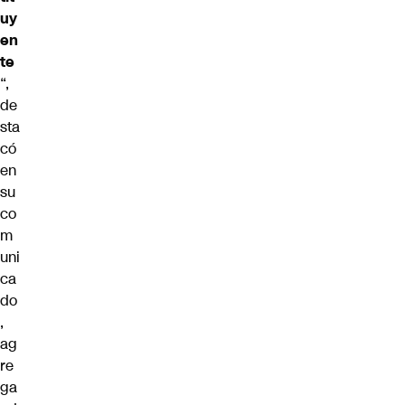
uy
en
te
“,
de
sta
có
en
su
co
m
uni
ca
do
,
ag
re
ga