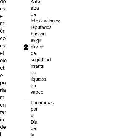
de
Ante
alza
est
de
e
intoxicaciones:
mi
Diputados
ér
buscan
col
exigir
es,
cierres
el
de
seguridad
ele
infantil
ct
en
o
líquidos
pa
de
rla
vapeo
m
Panoramas
en
por
tar
el
io
Día
de
de
l
la