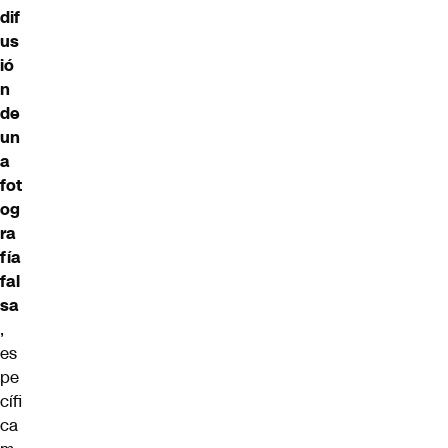
dif
us
ió
n
de
un
a
fot
og
ra
fía
fal
sa
,
es
pe
cífi
ca