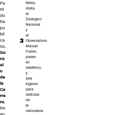
Pa
Niñez:
Visita
rti
al
do
Zoológico
Re
Nacional
pu
y
bli
al
ca
Observatorio
no,
Manuel
Foster,
Go
paseo
nz
en
al
teleférico
o
y
de
seis
la
lugares
Ca
para
disfrutar
rre
de
ra
,
la
lev
naturaleza
an