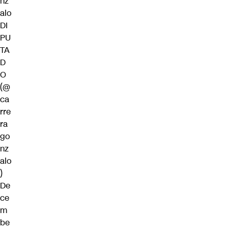
nz
alo
DI
PU
TA
D
O
(@
ca
rre
ra
go
nz
alo
)
De
ce
m
be