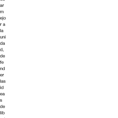
ar
m
ejo
r a
la
uni
da
d,
de
fe
nd
er
las
id
ea
s
de
lib