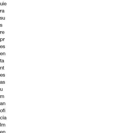
uie
ra
su
s
re
pr
es
en
ta
nt
es
as
u
m
an
ofi
cia
lm
en