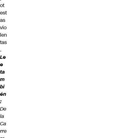
ot
est
as
vio
len
tas
.
Le
e
ta
m
bi
én
:
De
la
Ca
rre