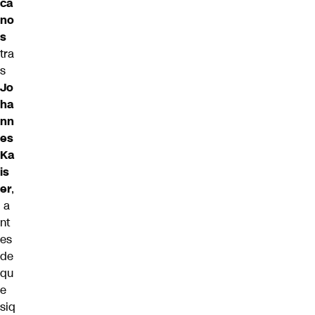
ca
no
s
tra
s
Jo
ha
nn
es
Ka
is
er
,
a
nt
es
de
qu
e
siq