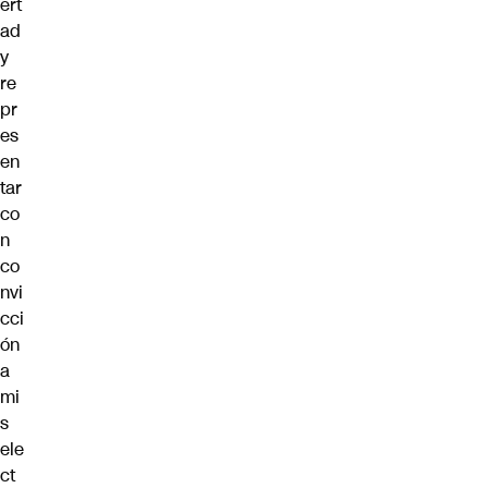
ert
ad
y
re
pr
es
en
tar
co
n
co
nvi
cci
ón
a
mi
s
ele
ct