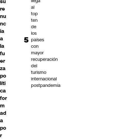
llega
su
al
re
top
nu
ten
nc
de
ia
los
a
países
la
con
mayor
fu
recuperación
er
del
za
turismo
po
internacional
líti
postpandemia
ca
for
m
ad
a
po
r