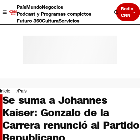
País
Mundo
Negocios
Radio
Podcast y Programas completos
CNN
Futuro 360
Cultura
Servicios
País
Mundo
Negocios
Inicio
País
Se suma a Johannes
Deportes
Programas completos
Kaiser: Gonzalo de la
Cultura
Servicios
Carrera renunció al Partido
Bits
CNN Data
Republicano
CNN tiempo