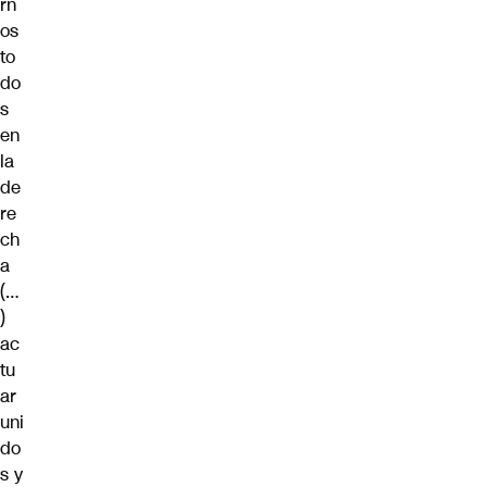
rn
os
to
do
s
en
la
de
re
ch
a
(…
)
ac
tu
ar
uni
do
s y