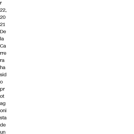
r
22,
20
21
De
la
Ca
rre
ra
ha
sid
o
pr
ot
ag
oni
sta
de
un