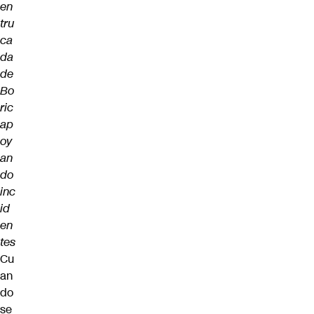
en
tru
ca
da
de
Bo
ric
ap
oy
an
do
inc
id
en
tes
Cu
an
do
se