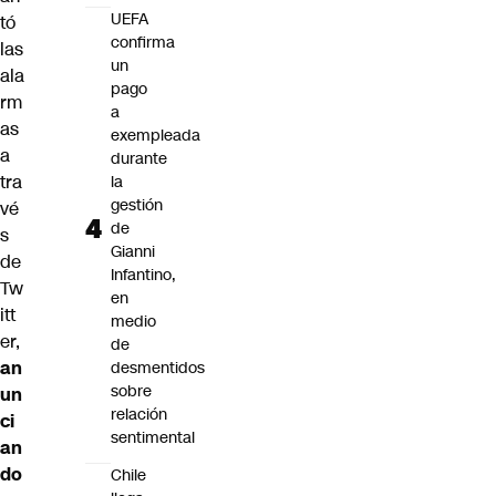
UEFA
tó
confirma
las
un
ala
pago
rm
a
as
exempleada
a
durante
tra
la
gestión
vé
de
s
Gianni
de
Infantino,
Tw
en
itt
medio
er,
de
an
desmentidos
sobre
un
relación
ci
sentimental
an
do
Chile