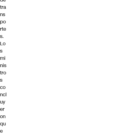
tra
ns
po
rte
s.
Lo
s
mi
nis
tro
s
co
ncl
uy
er
on
qu
e