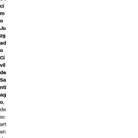
ci
m
o
Ju
zg
ad
o
Ci
vil
de
Sa
nti
ag
o
,
de
sc
art
an