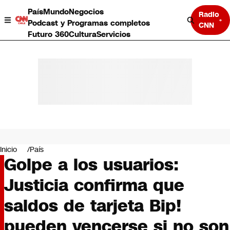
País
Mundo
Negocios
Radio
Podcast y Programas completos
CNN
Futuro 360
Cultura
Servicios
País
Mundo
Negocios
Inicio
País
Golpe a los usuarios:
Deportes
Programas completos
Justicia confirma que
Cultura
Servicios
saldos de tarjeta Bip!
Bits
CNN Data
pueden vencerse si no son
CNN tiempo