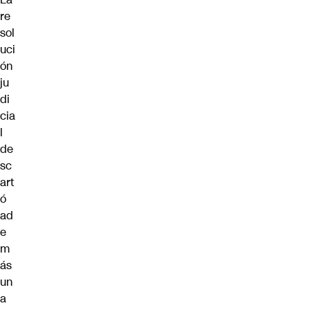
re
sol
uci
ón
ju
di
cia
l
de
sc
art
ó
ad
e
m
ás
un
a