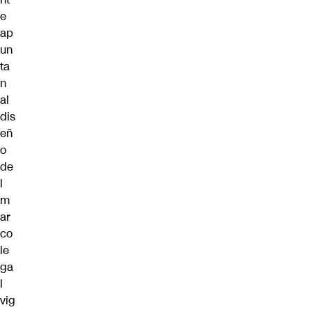
e
ap
un
ta
n
al
dis
eñ
o
de
l
m
ar
co
le
ga
l
vig