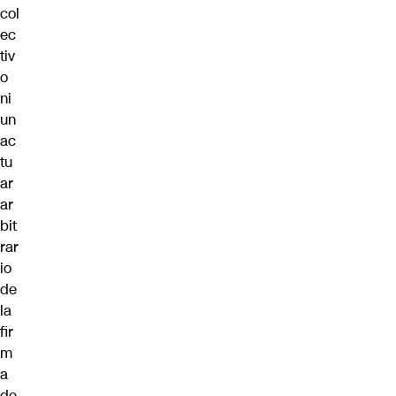
col
ec
tiv
o
ni
un
ac
tu
ar
ar
bit
rar
io
de
la
fir
m
a
de