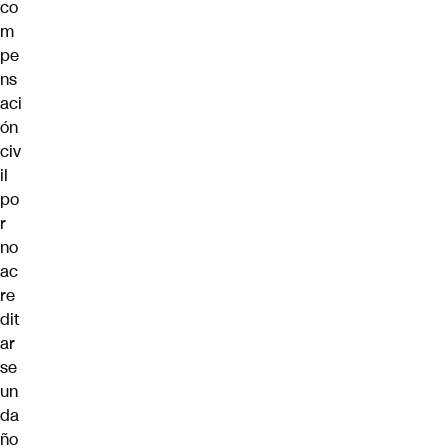
co
m
pe
ns
aci
ón
civ
il
po
r
no
ac
re
dit
ar
se
un
da
ño