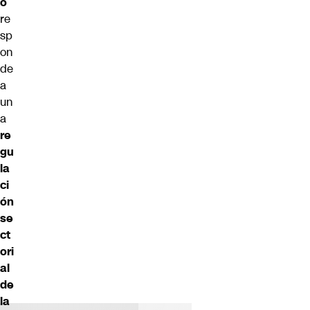
o
re
sp
on
de
a
un
a
re
gu
la
ci
ón
se
ct
ori
al
de
la