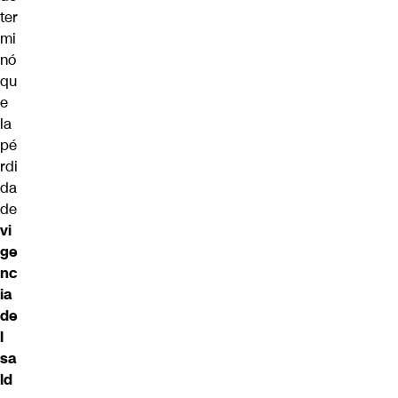
ter
mi
nó
qu
e
la
pé
rdi
da
de
vi
ge
nc
ia
de
l
sa
ld