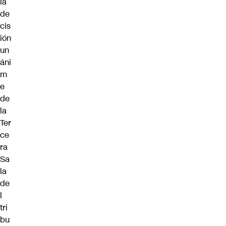
la
de
cis
ión
un
áni
m
e
de
la
Ter
ce
ra
Sa
la
de
l
tri
bu