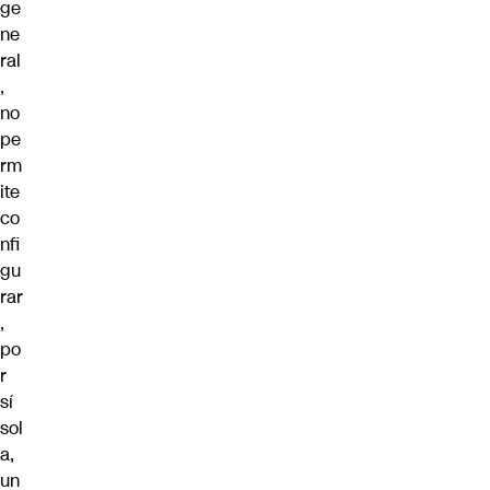
ge
ne
ral
,
no
pe
rm
ite
co
nfi
gu
rar
,
po
r
sí
sol
a,
un