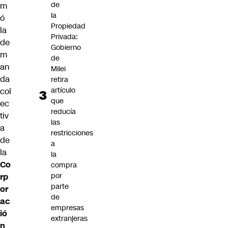
de
m
la
ó
Propiedad
la
Privada:
de
Gobierno
m
de
an
Milei
da
retira
artículo
col
que
ec
reducía
tiv
las
a
restricciones
de
a
la
la
Co
compra
por
rp
parte
or
de
ac
empresas
ió
extranjeras
n