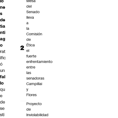
io
Mesa
del
ne
Senado
s
lleva
de
a
Sa
la
nti
Comisión
ag
de
o
Ética
el
rat
fuerte
ific
enfrentamiento
ó
entre
un
las
fal
senadoras
lo
Campillai
qu
y
Flores
e
de
Proyecto
se
de
sti
Inviolabilidad