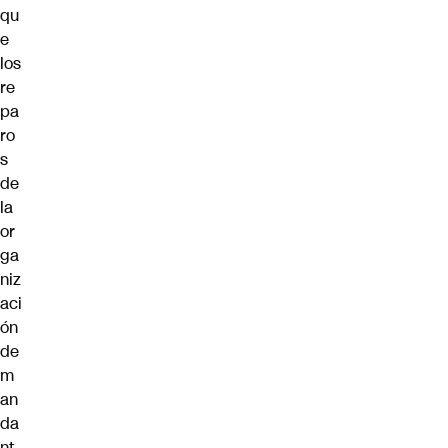
qu
e
los
re
pa
ro
s
de
la
or
ga
niz
aci
ón
de
m
an
da
nt