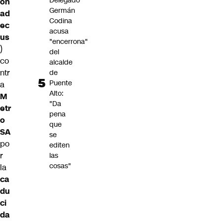
Delegado
on
Germán
ad
Codina
ec
acusa
us
"encerrona"
)
del
co
alcalde
ntr
de
Puente
a
Alto:
M
"Da
etr
pena
o
que
SA
se
po
editen
r
las
cosas"
la
ca
du
ci
da