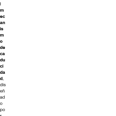
l
m
ec
an
is
m
o
de
ca
du
ci
da
d
,
dis
eñ
ad
o
po
r