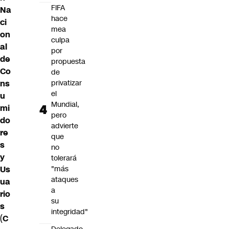
FIFA
Na
hace
ci
mea
on
culpa
al
por
de
propuesta
Co
de
ns
privatizar
el
u
Mundial,
mi
pero
do
advierte
re
que
s
no
y
tolerará
Us
"más
ataques
ua
a
rio
su
s
integridad"
(
C