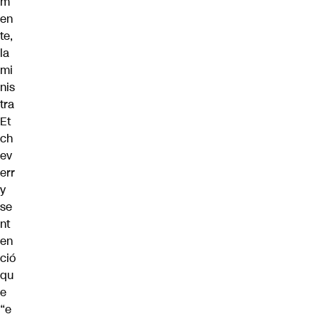
m
en
te,
la
mi
nis
tra
Et
ch
ev
err
y
se
nt
en
ció
qu
e
“e