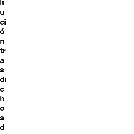
it
u
ci
ó
n
tr
a
s
di
c
h
o
s
d