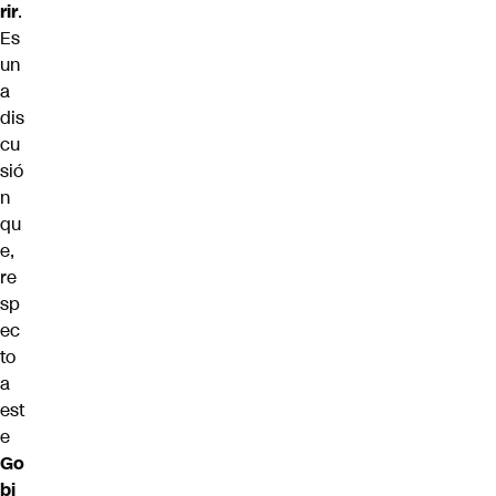
rir
.
Es
un
a
dis
cu
sió
n
qu
e,
re
sp
ec
to
a
est
e
Go
bi