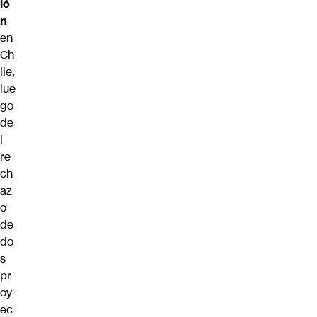
ió
n
en
Ch
ile,
lue
go
de
l
re
ch
az
o
de
do
s
pr
oy
ec