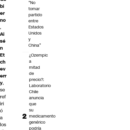
“No
bi
tomar
er
partido
no
entre
,
Estados
Unidos
Ai
y
sé
China”
n
Et
¿Ozempic
a
ch
mitad
ev
de
err
precio?:
y
,
Laboratorio
se
Chile
ref
anuncia
iri
que
su
ó
medicamento
a
genérico
los
podría