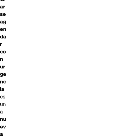
ar
se
ag
en
da
r
co
n
ur
ge
nc
ia
es
un
a
nu
ev
a