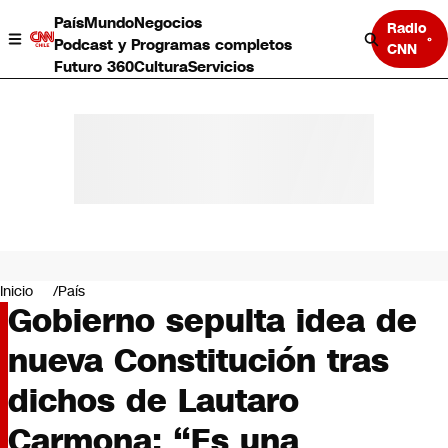
País
Mundo
Negocios
Radio
Podcast y Programas completos
CNN
Futuro 360
Cultura
Servicios
País
Mundo
Negocios
Inicio
País
Gobierno sepulta idea de
Deportes
Programas completos
nueva Constitución tras
Cultura
Servicios
dichos de Lautaro
Bits
CNN Data
Carmona: “Es una
CNN tiempo