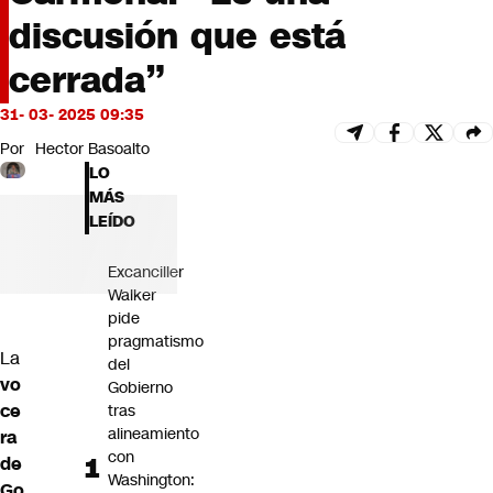
Futuro 360
discusión que está
Opinión
cerrada”
31- 03- 2025 09:35
Por
Hector Basoalto
LO
MÁS
LEÍDO
Excanciller
Walker
pide
pragmatismo
La
del
vo
Gobierno
ce
tras
alineamiento
ra
con
de
Washington:
Go