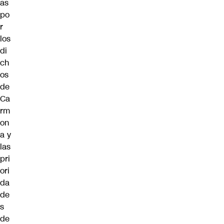
as
po
r
los
di
ch
os
de
Ca
rm
on
a y
las
pri
ori
da
de
s
de