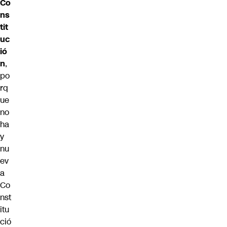
Co
ns
tit
uc
ió
n
,
po
rq
ue
no
ha
y
nu
ev
a
Co
nst
itu
ció