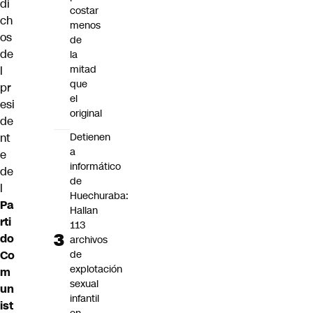
di
costar
ch
menos
os
de
de
la
mitad
l
que
pr
el
esi
original
de
Detienen
nt
a
e
informático
de
de
l
Huechuraba:
Pa
Hallan
rti
113
do
archivos
de
Co
explotación
m
sexual
un
infantil
ist