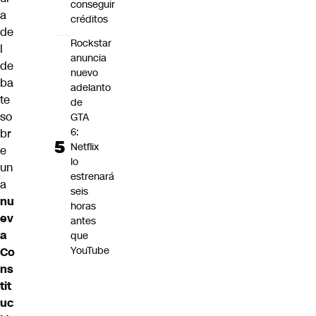
conseguir
a
créditos
de
Rockstar
l
anuncia
de
nuevo
ba
adelanto
te
de
so
GTA
6:
br
Netflix
e
lo
un
estrenará
a
seis
nu
horas
ev
antes
a
que
YouTube
Co
ns
tit
uc