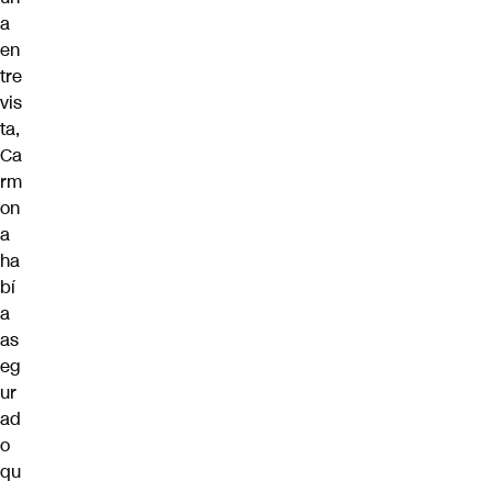
a
en
tre
vis
ta,
Ca
rm
on
a
ha
bí
a
as
eg
ur
ad
o
qu