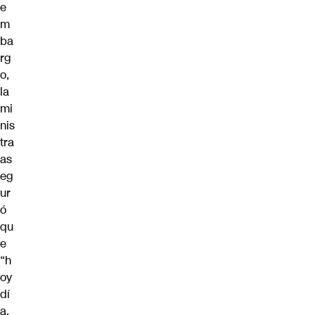
e
m
ba
rg
o,
la
mi
nis
tra
as
eg
ur
ó
qu
e
“h
oy
dí
a,