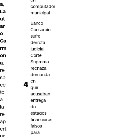
en
a
,
computador
La
municipal
ut
Banco
ar
Consorcio
o
sufre
Ca
derrota
rm
judicial:
on
Corte
Suprema
a
,
rechaza
re
demanda
sp
en
ec
que
to
acusaban
a
entrega
la
de
estados
re
financieros
ap
falsos
ert
para
ur