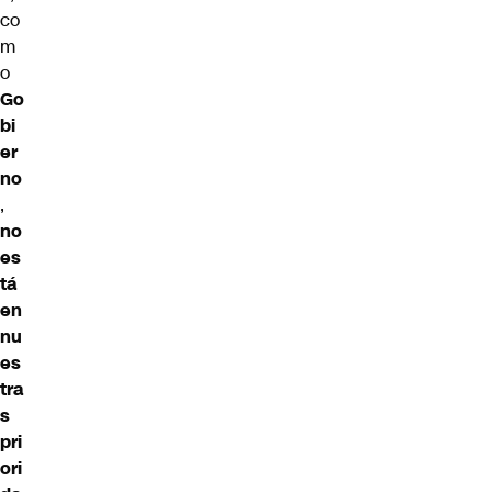
co
m
o
Go
bi
er
no
,
no
es
tá
en
nu
es
tra
s
pri
ori