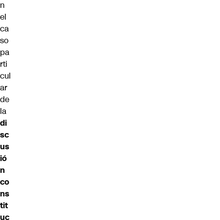
n
el
ca
so
pa
rti
cul
ar
de
la
di
sc
us
ió
n
co
ns
tit
uc