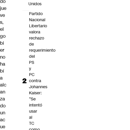
do
Unidos
jue
Partido
ve
Nacional
s,
Libertario
el
valora
go
rechazo
bi
de
er
requerimiento
del
no
PS
ha
y
bí
PC
a
contra
alc
Johannes
an
Kaiser:
za
“Se
intentó
do
usar
un
al
ac
TC
ue
como