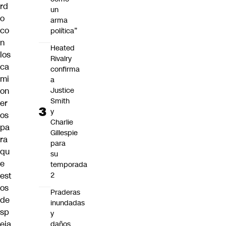
rd
un
o
arma
co
política”
n
Heated
los
Rivalry
ca
confirma
mi
a
on
Justice
Smith
er
y
os
Charlie
pa
Gillespie
ra
para
qu
su
e
temporada
est
2
os
Praderas
de
inundadas
sp
y
eja
daños