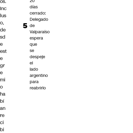
20
os.
días
Inc
cerrado:
lus
Delegado
o,
de
de
Valparaíso
sd
espera
e
que
se
est
despeje
e
el
gr
lado
e
argentino
mi
para
o
reabrirlo
ha
bí
an
re
ci
bi