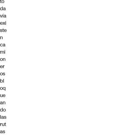
to
da
vía
exi
ste
n
ca
mi
on
er
os
bl
oq
ue
an
do
las
rut
as