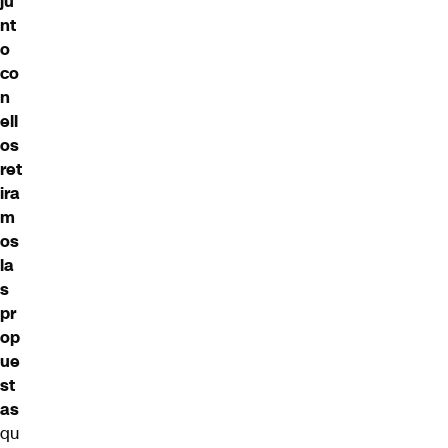
ju
nt
o
co
n
ell
os
ret
ira
m
os
la
s
pr
op
ue
st
as
qu