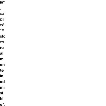
ís
“
,
ex
pli
có.
“E
sto
es
re
al
m
en
te
in
ad
mi
si
bl
e
“,