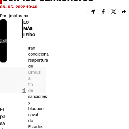
Futuro 360
06- 05- 2022 19:40
Opinión
Por
jmaturana
LO
MÁS
LEÍDO
Irán
condiciona
reapertura
de
Ormuz
al
fin
de
sanciones
y
bloqueo
El
naval
pa
de
sa
Estados