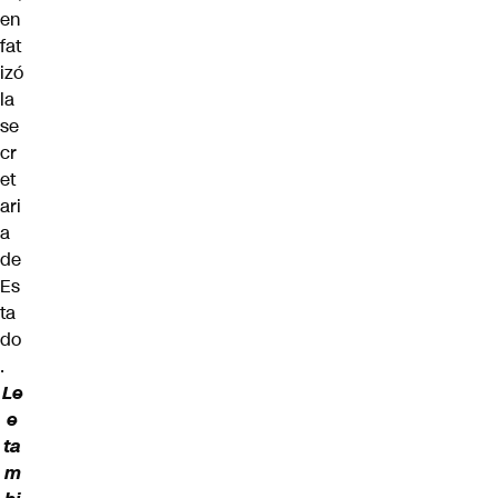
en
fat
izó
la
se
cr
et
ari
a
de
Es
ta
do
.
Le
e
ta
m