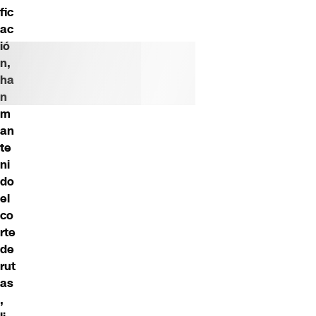
fic
ac
ió
n,
ha
n
m
an
te
ni
do
el
co
rte
de
rut
as
,