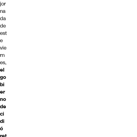
jor
na
da
de
est
e
vie
rn
es,
el
go
bi
er
no
de
ci
di
ó
ret