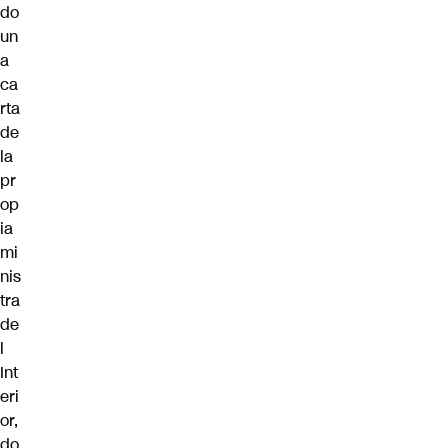
do
un
a
ca
rta
de
la
pr
op
ia
mi
nis
tra
de
l
Int
eri
or,
do