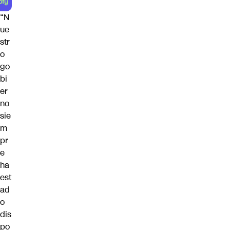
“N
ue
str
o
go
bi
er
no
sie
m
pr
e
ha
est
ad
o
dis
po