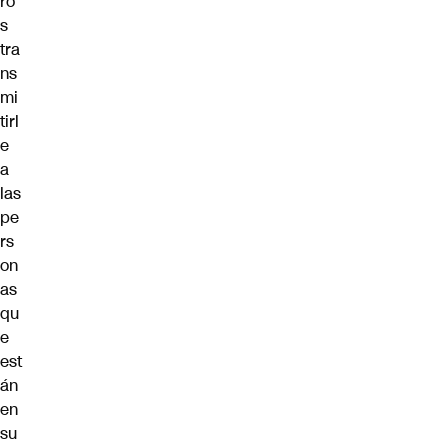
ro
s
tra
ns
mi
tirl
e
a
las
pe
rs
on
as
qu
e
est
án
en
su