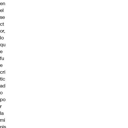
en
el
se
ct
or,
lo
qu
e
fu
e
cri
tic
ad
o
po
r
la
mi
nis