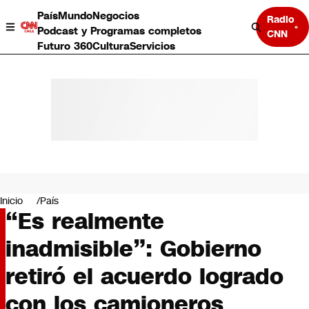
País
Mundo
Negocios
Radio
Podcast y Programas completos
CNN
Futuro 360
Cultura
Servicios
País
Mundo
Negocios
Inicio
País
“Es realmente
Deportes
Programas completos
inadmisible”: Gobierno
Cultura
Servicios
retiró el acuerdo logrado
Bits
CNN Data
con los camioneros
CNN tiempo