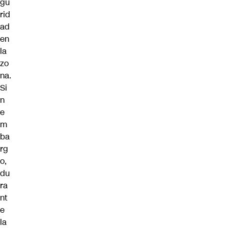
gu
rid
ad
en
la
zo
na.
Si
n
e
m
ba
rg
o,
du
ra
nt
e
la