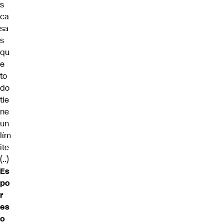
s
ca
sa
s
qu
e
to
do
tie
ne
un
lím
ite
(..)
Es
po
r
es
o