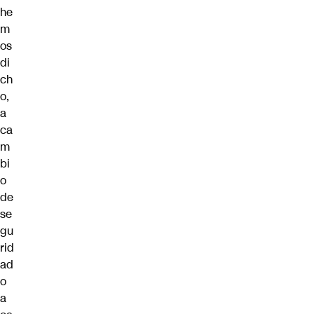
he
m
os
di
ch
o,
a
ca
m
bi
o
de
se
gu
rid
ad
o
a