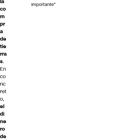
la
importante"
co
m
pr
a
de
tie
rra
s
.
En
co
nc
ret
o,
el
di
ne
ro
de