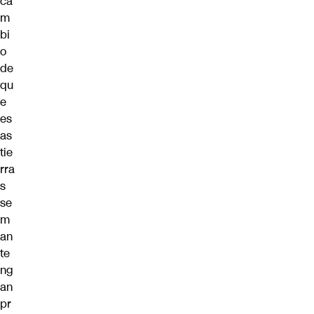
ca
m
bi
o
de
qu
e
es
as
tie
rra
s
se
m
an
te
ng
an
pr