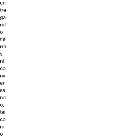
en
tre
ga
nd
o
tie
rra
s
ni
co
nv
er
sa
nd
o,
tal
co
m
o