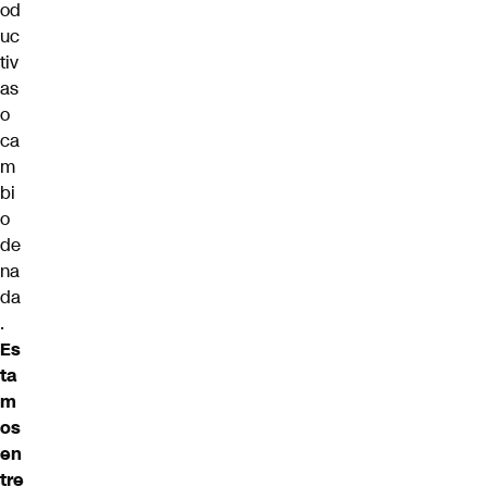
od
uc
tiv
as
o
ca
m
bi
o
de
na
da
.
Es
ta
m
os
en
tre