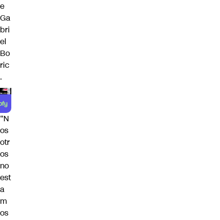
e
Ga
bri
el
Bo
ric
.
“N
os
otr
os
no
est
a
m
os