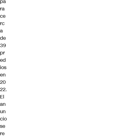
pa
ra
ce
rc
a
de
39
pr
ed
ios
en
20
22.
El
an
un
cio
se
re