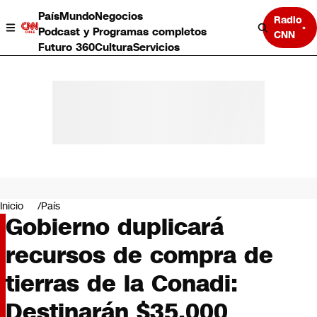
País
Mundo
Negocios
Radio
Podcast y Programas completos
CNN
Futuro 360
Cultura
Servicios
País
Mundo
Negocios
Inicio
País
Gobierno duplicará
Deportes
Programas completos
recursos de compra de
Cultura
Servicios
tierras de la Conadi:
Bits
CNN Data
Destinarán $35.000
CNN tiempo