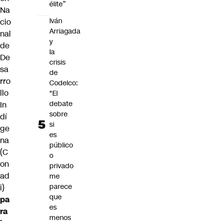
élite”
Na
Iván
cio
Arriagada
nal
y
de
la
De
crisis
sa
de
rro
Codelco:
llo
"El
debate
In
sobre
dí
si
ge
es
na
público
(C
o
on
privado
ad
me
parece
i)
que
pa
es
ra
menos