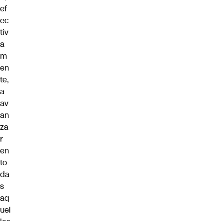
ef
ec
tiv
a
m
en
te,
a
av
an
za
r
en
to
da
s
aq
uel