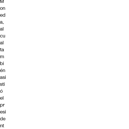
M
on
ed
a,
al
cu
al
ta
m
bi
én
asi
sti
ó
el
pr
esi
de
nt