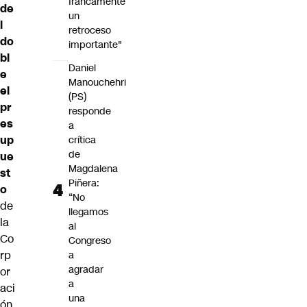
francamente
de
un
l
retroceso
do
importante"
bl
Daniel
e
Manouchehri
el
(PS)
pr
responde
es
a
up
crítica
de
ue
Magdalena
st
Piñera:
o
“No
de
llegamos
la
al
Co
Congreso
rp
a
agradar
or
a
aci
una
ón