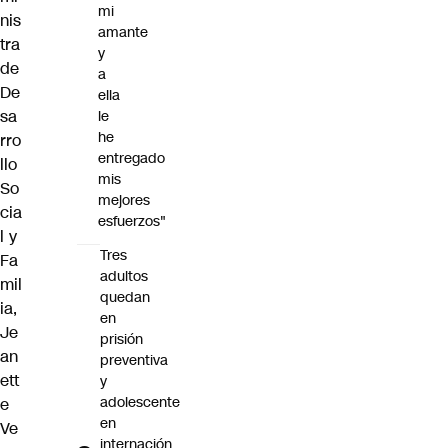
mi
nis
amante
tra
y
de
a
De
ella
sa
le
he
rro
entregado
llo
mis
So
mejores
cia
esfuerzos"
l y
Tres
Fa
adultos
mil
quedan
ia,
en
Je
prisión
an
preventiva
ett
y
adolescente
e
en
Ve
internación