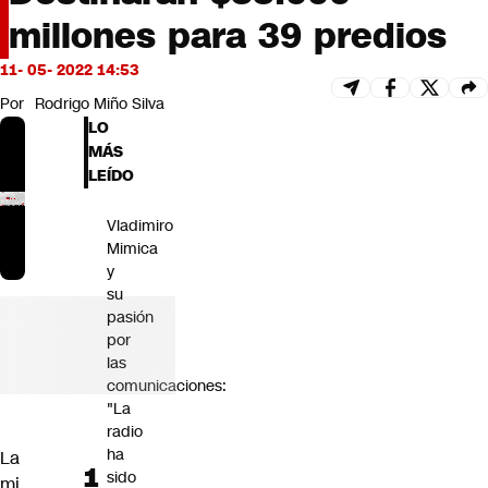
Futuro 360
millones para 39 predios
Opinión
11- 05- 2022 14:53
Por
Rodrigo Miño Silva
LO
MÁS
LEÍDO
Vladimiro
Mimica
y
su
pasión
por
las
comunicaciones:
"La
radio
ha
La
sido
mi