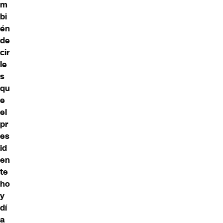
m
bi
én
de
cir
le
s
qu
e
el
pr
es
id
en
te
ho
y
dí
a