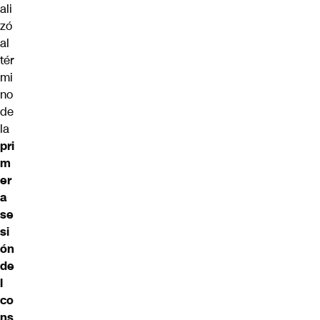
ali
zó
al
tér
mi
no
de
la
pri
m
er
a
se
si
ón
de
l
co
ns