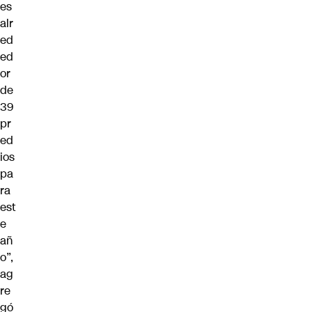
es
alr
ed
ed
or
de
39
pr
ed
ios
pa
ra
est
e
añ
o”,
ag
re
gó