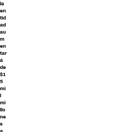
la
en
tid
ad
au
m
en
tar
á
de
$1
5
mi
l
mi
llo
ne
s
a