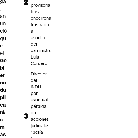
ga
provisoria
,
tras
an
encerrona
un
frustrada
ció
a
escolta
qu
del
e
exministro
el
Luis
Go
Cordero
bi
Director
er
del
no
INDH
du
por
pli
eventual
ca
pérdida
rá
de
a
acciones
judiciales:
m
"Sería
ás