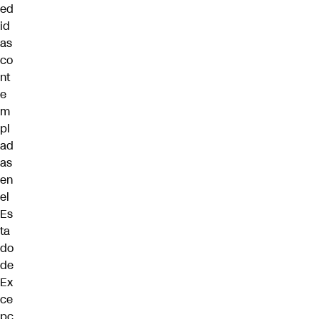
ed
id
as
co
nt
e
m
pl
ad
as
en
el
Es
ta
do
de
Ex
ce
pc