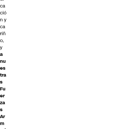
ca
ció
n y
ca
riñ
o,
y
a
nu
es
tra
s
Fu
er
za
s
Ar
m