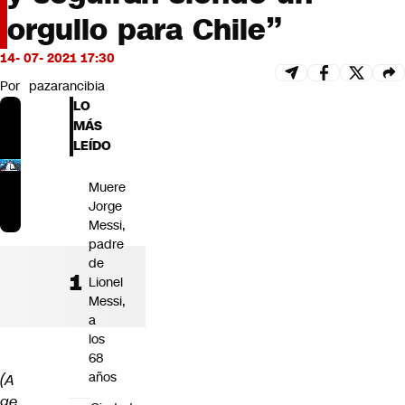
Futuro 360
orgullo para Chile”
Opinión
14- 07- 2021 17:30
Por
pazarancibia
LO
MÁS
LEÍDO
Muere
Jorge
Messi,
padre
de
Lionel
Messi,
a
los
68
años
(A
ge