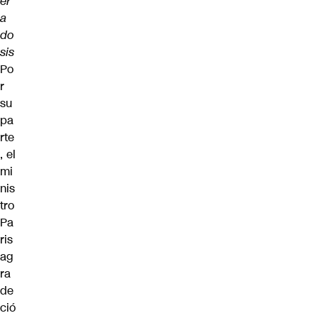
er
a
do
sis
Po
r
su
pa
rte
, el
mi
nis
tro
Pa
ris
ag
ra
de
ció