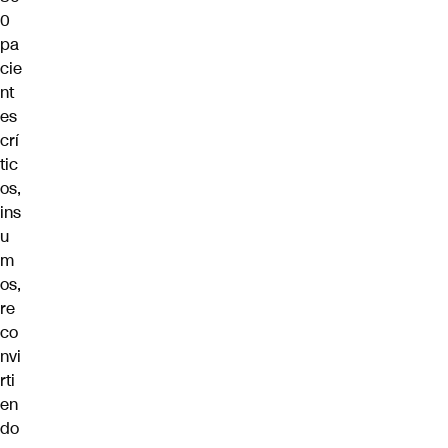
0
pa
cie
nt
es
crí
tic
os,
ins
u
m
os,
re
co
nvi
rti
en
do