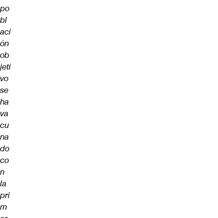
po
bl
aci
ón
ob
jeti
vo
se
ha
va
cu
na
do
co
n
la
pri
m