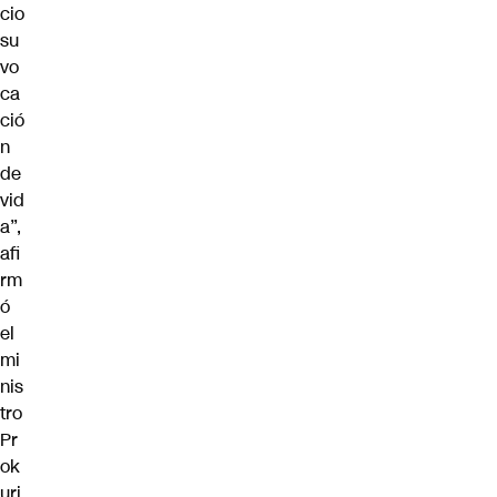
cio
su
vo
ca
ció
n
de
vid
a”,
afi
rm
ó
el
mi
nis
tro
Pr
ok
uri