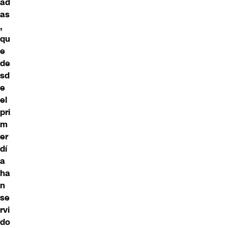
ad
as
,
qu
e
de
sd
e
el
pri
m
er
dí
a
ha
n
se
rvi
do