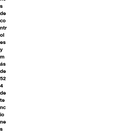
s
de
co
ntr
ol
es
y
m
ás
de
52
4
de
te
nc
io
ne
s