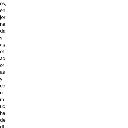
os,
en
jor
na
da
s
ag
ot
ad
or
as
y
co
n
m
uc
ha
de
di