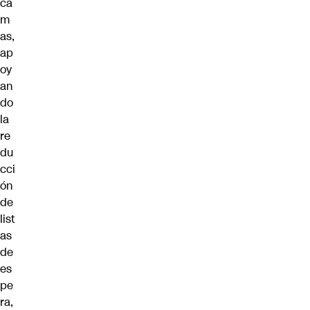
ca
m
as,
ap
oy
an
do
la
re
du
cci
ón
de
list
as
de
es
pe
ra,