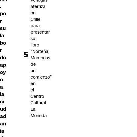
Venegas
.
aterriza
en
po
Chile
r
para
su
presentar
la
su
bo
libro
r
“Norteña.
de
Memorias
de
ap
un
oy
comienzo”
o
en
a
el
la
Centro
ci
Cultural
ud
La
Moneda
ad
an
ía