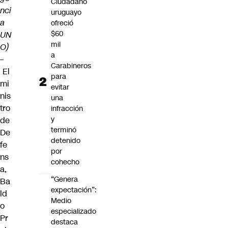
Ciudadano
nci
uruguayo
a
ofreció
$60
UN
mil
O)
a
–
Carabineros
El
para
mi
evitar
nis
una
tro
infracción
y
de
terminó
De
detenido
fe
por
ns
cohecho
a,
“Genera
Ba
expectación”:
ld
Medio
o
especializado
Pr
destaca