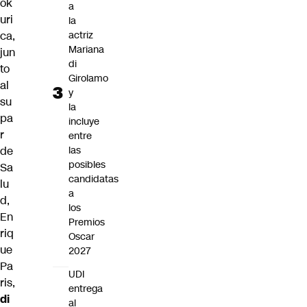
ok
a
uri
la
ca,
actriz
Mariana
jun
di
to
Girolamo
al
y
su
la
pa
incluye
r
entre
de
las
posibles
Sa
candidatas
lu
a
d,
los
En
Premios
riq
Oscar
ue
2027
Pa
UDI
ris,
entrega
di
al