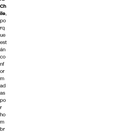
Ch
ile
,
po
rq
ue
est
án
co
nf
or
m
ad
as
po
r
ho
m
br