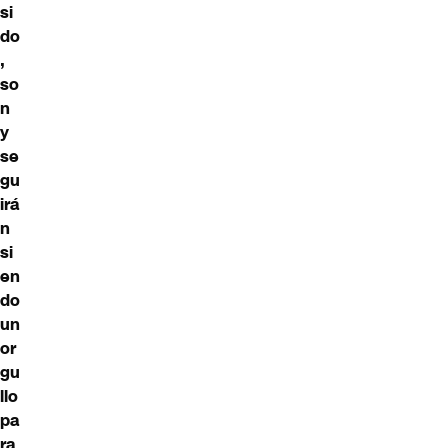
si
do
,
so
n
y
se
gu
irá
n
si
en
do
un
or
gu
llo
pa
ra