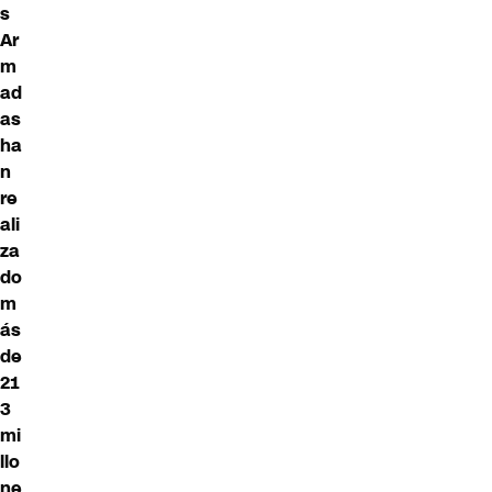
s
Ar
m
ad
as
ha
n
re
ali
za
do
m
ás
de
21
3
mi
llo
ne