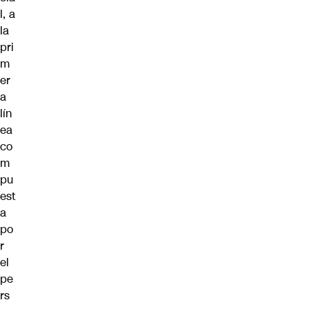
l, a
la
pri
m
er
a
lín
ea
co
m
pu
est
a
po
r
el
pe
rs