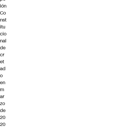
ión
Co
nst
itu
cio
nal
de
cr
et
ad
o
en
m
ar
zo
de
20
20