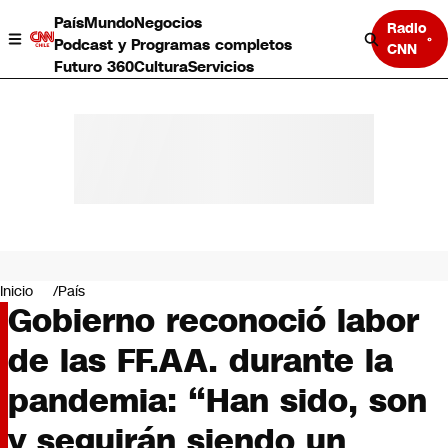
País
Mundo
Negocios
Radio
Podcast y Programas completos
CNN
Futuro 360
Cultura
Servicios
País
Mundo
Negocios
Inicio
País
Gobierno reconoció labor
Deportes
Programas completos
de las FF.AA. durante la
Cultura
Servicios
pandemia: “Han sido, son
Bits
CNN Data
y seguirán siendo un
CNN tiempo