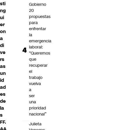
sti
Gobierno
ng
20
propuestas
ui
para
er
enfrentar
on
la
a
emergencia
di
laboral:
ve
“Queremos
rs
que
recuperar
as
el
un
trabajo
id
vuelva
ad
a
es
ser
de
una
la
prioridad
nacional”
s
FF.
Julieta
AA