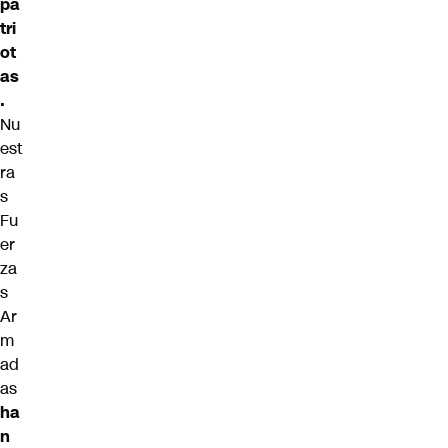
pa
tri
ot
as
.
Nu
est
ra
s
Fu
er
za
s
Ar
m
ad
as
ha
n